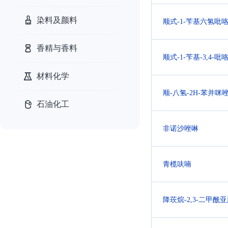
染料及颜料
顺式-1-苄基六氢吡咯并
香精与香料
顺式-1-苄基-3,4
材料化学
顺-八氢-2H-苯并咪唑
石油化工
非诺沙唑啉
青榄呋喃
降莰烷-2,3-二甲酰