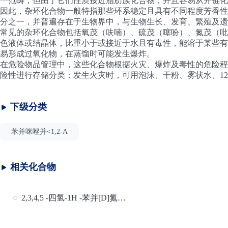
一范畴；但由于它们性质接近脂肪族化合物，并且容易从开链化
因此，杂环化合物一般特指那些环系稳定且具有不同程度芳香性
分之一，并普遍存在于生物界中，与生物生长、发育、繁殖及遗
常见的杂环化合物包括氧茂（呋喃）、硫茂（噻吩）、氮茂（吡
色液体或结晶体，比重小于或接近于水且有毒性，能溶于某些有
易形成过氧化物，在蒸馏时可能发生爆炸。
在危险物品管理中，这些化合物根据火灾、爆炸及毒性的危险程
险性进行存储分类；发生火灾时，可用泡沫、干粉、雾状水、12
下级分类
苯并咪唑并<1,2-A
相关化合物
2,3,4,5 -四氢-1H -苯并[D]氮杂卓