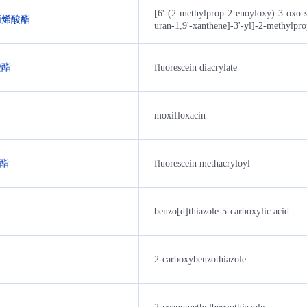
[6'-(2-methylprop-2-enoyloxy)-3-oxo-s
丙烯酸酯
uran-1,9'-xanthene]-3'-yl]-2-methylpr
酸酯
fluorescein diacrylate
moxifloxacin
酸酯
fluorescein methacryloyl
benzo[d]thiazole-5-carboxylic acid
2-carboxybenzothiazole