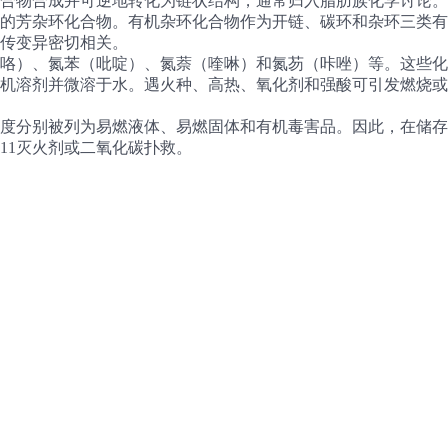
合物合成并可逆地转化为链状结构，通常归入脂肪族化学讨论。
的芳杂环化合物。有机杂环化合物作为开链、碳环和杂环三类有
传变异密切相关。
咯）、氮苯（吡啶）、氮萘（喹啉）和氮芴（咔唑）等。这些化
机溶剂并微溶于水。遇火种、高热、氧化剂和强酸可引发燃烧或
度分别被列为易燃液体、易燃固体和有机毒害品。因此，在储存
11灭火剂或二氧化碳扑救。