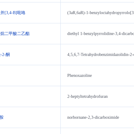
[3,4-B]吡咯
(3aR,6aR)-1-benzyloctahydropyrrolo[3
-吡咯烷二甲酸二乙酯
diethyl 1-benzylpyrrolidine-3,4-dicarb
-2-酮
4,5,6,7-Tetrahydrobenzimidazolidin-2-
Phenoxazoline
2-heptyltetrahydrofuran
亚胺
norbornane-2,3-dicarboximide