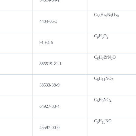
54814-64-1
C
H
N
O
55
59
5
20
4434-05-3
C
H
O
9
6
2
91-64-5
C
H
BrN
O
8
7
2
885519-21-1
C
H
NO
6
11
2
38533-38-9
C
H
NO
6
9
4
64927-38-4
C
H
NO
6
13
45597-00-0