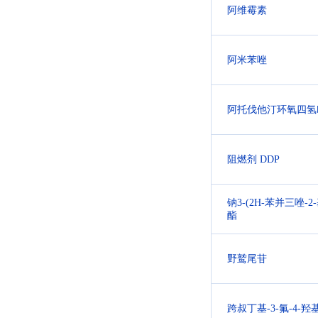
阿维霉素
阿米苯唑
阿托伐他汀环氧四氢
阻燃剂 DDP
钠3-(2H-苯并三唑-2
酯
野鹫尾苷
跨叔丁基-3-氟-4-羟