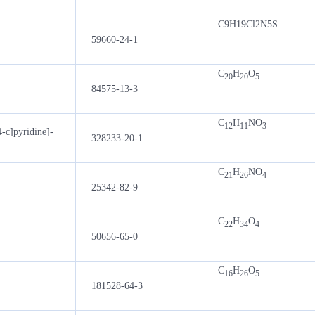
C9H19Cl2N5S
59660-24-1
C
H
O
20
20
5
84575-13-3
C
H
NO
12
11
3
-c]pyridine]-
328233-20-1
C
H
NO
21
26
4
25342-82-9
C
H
O
22
34
4
50656-65-0
C
H
O
16
26
5
181528-64-3