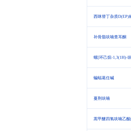
西咪替丁杂质D(EP
补骨脂呋喃查耳酮
螺[环己烷-1,3(1H)-呋
蝙蝠葛任碱
蔓荆呋喃
蒿甲醚四氢呋喃乙酸