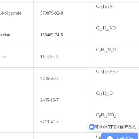
C
H
N
13
18
2
,4-b]pyrrole
370879-92-8
C
H
NO
17
23
4
oxylate
156469-74-8
C
H
N
O
7
12
2
one
1123-97-3
C
H
N
O
13
18
2
4846-91-7
C
H
O
11
22
2435-16-7
C
H
NO
9
11
2
6713-41-3
可以介绍下你们的产品么
C
H
Cl
O
61
88
2
32