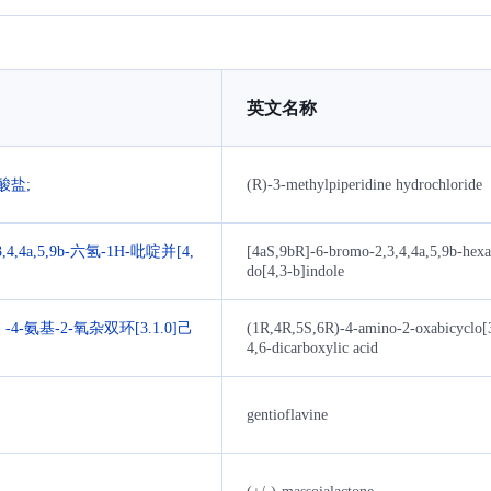
英文名称
酸盐;
(R)-3-methylpiperidine hydrochloride
3,4,4a,5,9b-六氢-1H-吡啶并[4,
[4aS,9bR]-6-bromo-2,3,4,4a,5,9b-hex
do[4,3-b]indole
-4-氨基-2-氧杂双环[3.1.0]己
(1R,4R,5S,6R)-4-amino-2-oxabicyclo[
4,6-dicarboxylic acid
gentioflavine