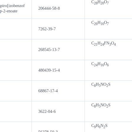
C
H
O
28
20
7
piro[izobenzof
206444-58-8
op-2-enoate
C
H
O
26
16
7
7262-39-7
C
H
FN
O
21
24
3
4
268545-13-7
C
H
O
24
16
6
480439-15-4
C
H
NO
S
8
5
2
68867-17-4
C
H
NO
S
8
5
2
3622-04-6
C
H
N
S
9
6
2