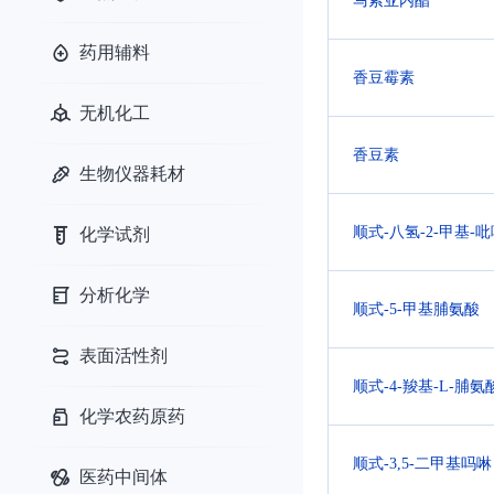
马索亚内酯
药用辅料
香豆霉素
无机化工
香豆素
生物仪器耗材
顺式-八氢-2-甲基-吡咯
化学试剂
分析化学
顺式-5-甲基脯氨酸
表面活性剂
顺式-4-羧基-L-脯氨
化学农药原药
顺式-3,5-二甲基吗啉
医药中间体