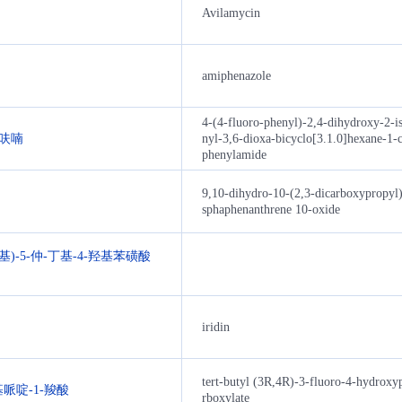
Avilamycin
amiphenazole
4-(4-fluoro-phenyl)-2,4-dihydroxy-2-i
呋喃
nyl-3,6-dioxa-bicyclo[3.1.0]hexane-1-c
phenylamide
9,10-dihydro-10-(2,3-dicarboxypropyl
sphaphenanthrene 10-oxide
-基)-5-仲-丁基-4-羟基苯磺酸
iridin
tert-butyl (3R,4R)-3-fluoro-4-hydroxyp
基哌啶-1-羧酸
rboxylate