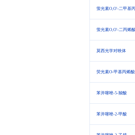
萤光素O,O'-二甲基
萤光素O,O'-二丙烯
莫西光学对映体
荧光素O-甲基丙烯
苯并噻唑-5-羧酸
苯并噻唑-2-甲酸