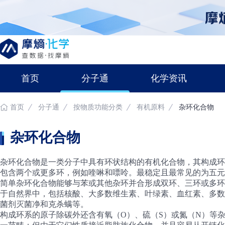
首页
分子通
化学资讯
首页
分子通
按物质功能分类
有机原料
杂环化合物
杂环化合物
杂环化合物是一类分子中具有环状结构的有机化合物，其构成环
包含两个或更多环，例如喹啉和嘌呤。最稳定且最常见的为五元
简单杂环化合物能够与苯或其他杂环并合形成双环、三环或多环
于自然界中，包括核酸、大多数维生素、叶绿素、血红素、多数
菌剂灭菌净和克杀螨等。
构成环系的原子除碳外还含有氧（O）、硫（S）或氮（N）等