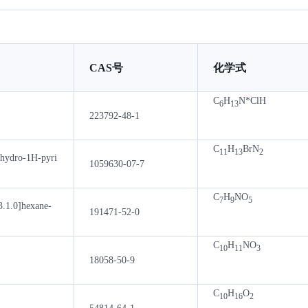
CAS号
化学式
C
H
N*ClH
6
13
223792-48-1
C
H
BrN
11
13
2
ahydro-1H-pyri
1059630-07-7
C
H
NO
7
9
5
3.1.0]hexane-
191471-52-0
C
H
NO
10
11
3
18058-50-9
C
H
O
10
16
2