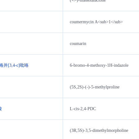
(+/-)-massoialactone
coumermycin A<sub>1</sub>
coumarin
并[3,4-c]吡咯
6-bromo-4-methoxy-1H-indazole
(5S,2S)-(-)-5-methylproline
酸
L-cis-2,4-PDC
(3R,5S)-3,5-dimethylmorpholine