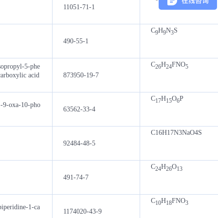
11051-71-1
C
H
N
S
9
9
3
490-55-1
C
H
FNO
sopropyl-5-phe
26
24
5
arboxylic acid
873950-19-7
C
H
O
P
17
15
6
)-9-oxa-10-pho
63562-33-4
C16H17N3NaO4S
92484-48-5
C
H
O
24
26
13
491-74-7
C
H
FNO
10
18
3
iperidine-1-ca
1174020-43-9