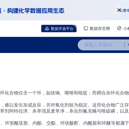
数据开放平台
数据库官网
小
请输入关键词
环化合物仅含一个环，如呋喃、噻唑和吡啶；而稠合杂环化合物
，难以发生加成反应，并对氧化剂较为稳定。这些化合物广泛存
草剂阿特拉津、杀草强及麦草净，杀虫剂氟克螨与喹硫磷，以及
酐、环形酰亚胺、内酯、交酯、环状酸酐、内酰胺和环醚等都属