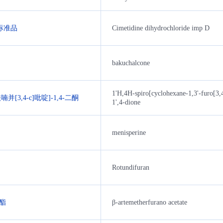
)标准品
Cimetidine dihydrochloride imp D
bakuchalcone
1'H,4H-spiro[cyclohexane-1,3'-furo[3,4
喃并[3,4-c]吡啶]-1,4-二酮
1',4-dione
menisperine
Rotundifuran
酯
β-artemetherfurano acetate