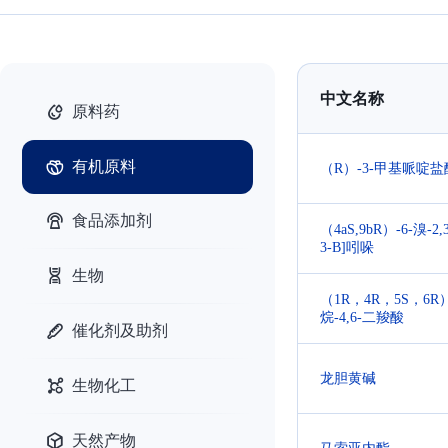
中文名称
原料药
有机原料
（R）-3-甲基哌啶盐
食品添加剂
（4aS,9bR）-6-溴-2,
3-B]吲哚
生物
（1R，4R，5S，6R）
烷-4,6-二羧酸
催化剂及助剂
龙胆黄碱
生物化工
天然产物