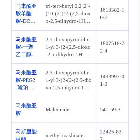
马来酰亚
tri-tert-butyl 2,2',2''-
1613382-1
胺单酰
(10-(2-((2-(2,5-diox
0-7
胺-DOTA
o-2,5-dihydro-1H-p
-TRIS(叔
yrrol-1-yl)ethyl)ami
丁酯)
no)-2-oxoethyl)-1,4,
马来酰亚
2,5-dioxopyrrolidin-
1807518-7
7,10-tetraazacyclod
胺-一聚
1-yl 3-(2-(2,5-dioxo
2-4
odecane-1,4,7-triyl)t
乙二醇-
-2,5-dihydro-1H-pyr
riacetate
丙烯酸琥
rol-1-yl)ethoxy)pro
珀酰亚胺
panoate
马来酰亚
2,5-dioxopyrrolidin-
1433997-0
酯
胺-PEG2
1-yl 3-(2-(2-(2,5-dio
1-3
-琥珀酰
xo-2,5-dihydro-1H-
亚胺酯
pyrrol-1-yl)ethoxy)
ethoxy)propanoate
马来酰亚
Maleimide
541-59-3
胺
马斯里酸
22425-82-
methyl maslinate
甲酯
7