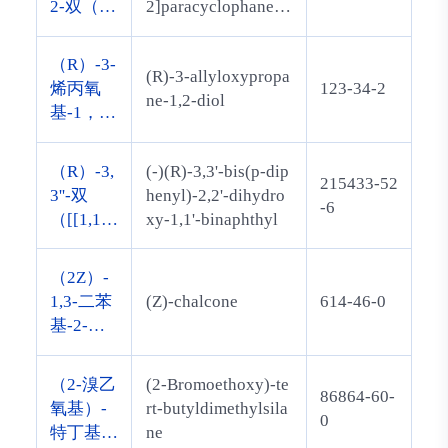
2-双（二
2]paracyclophane(1,
苯基膦
5-cyclooctadiene)rh
基）[2.2]
odium(I) tetrafluoro
（R）-3-
(R)-3-allyloxypropa
对环芳烷
borate
烯丙氧
123-34-2
ne-1,2-diol
（1,5环
基-1，2-
辛二烯）
丙二醇
铑（I）
（R）-3,
(-)(R)-3,3'-bis(p-dip
四氟硼酸
215433-52
3''-双
henyl)-2,2'-dihydro
盐
-6
（[[1,1''-
xy-1,1'-binaphthyl
联苯]-4-
基）-[1,
（2Z）-
1''-联萘]-
1,3-二苯
(Z)-chalcone
614-46-0
2,2''-二醇
基-2-丙
烯-1-
酮，2-丙
（2-溴乙
(2-Bromoethoxy)-te
86864-60-
烯-1-
氧基）-
rt-butyldimethylsila
0
酮，1,3-
特丁基二
ne
二苯