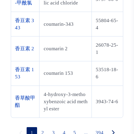
-甲酰氯
lic acid chloride
香豆素 3
55804-65-
coumarin-343
43
4
26078-25-
香豆素 2
coumarin 2
1
香豆素 1
53518-18-
coumarin 153
53
6
4-hydroxy-3-metho
香草酸甲
xybenzoic acid meth
3943-74-6
酯
yl ester
1
2
3
4
5
...
394