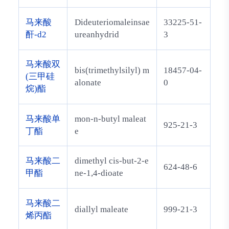
yl]oxy]-2-methylen
ecyclohexylidene]et
马来酸
Dideuteriomaleinsae
33225-51-
hanol
酐-d2
ureanhydrid
3
马来酸双
bis(trimethylsilyl) m
18457-04-
(三甲硅
alonate
0
烷)酯
马来酸单
mon-n-butyl maleat
925-21-3
丁酯
e
马来酸二
dimethyl cis-but-2-e
624-48-6
甲酯
ne-1,4-dioate
马来酸二
diallyl maleate
999-21-3
烯丙酯