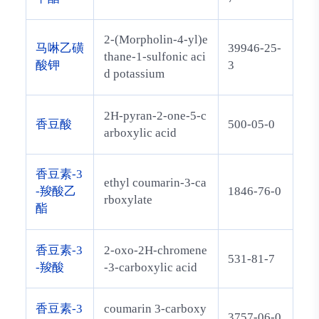
2-(Morpholin-4-yl)e
马啉乙磺
39946-25-
thane-1-sulfonic aci
酸钾
3
d potassium
2H-pyran-2-one-5-c
香豆酸
500-05-0
arboxylic acid
香豆素-3
ethyl coumarin-3-ca
-羧酸乙
1846-76-0
rboxylate
酯
香豆素-3
2-oxo-2H-chromene
531-81-7
-羧酸
-3-carboxylic acid
香豆素-3
coumarin 3-carboxy
3757-06-0