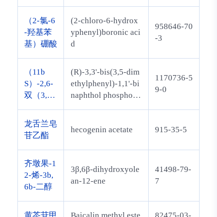
甲基硅烷
基-，（2
（2-氯-6
(2-chloro-6-hydrox
Z）-
958646-70
-羟基苯
yphenyl)boronic aci
-3
基）硼酸
d
（11b
(R)-3,3'-bis(3,5-dim
1170736-5
S）-2,6-
ethylphenyl)-1,1'-bi
9-0
双（3,5-
naphthol phosphona
二甲基苯
te
基）-4-
龙舌兰皂
hecogenin acetate
915-35-5
羟基-4-
苷乙酯
氧化物-
萘并[2,1-
齐墩果-1
d：1''，
3β,6β-dihydroxyole
41498-79-
2-烯-3b,
2''-f][1,3,
an-12-ene
7
6b-二醇
2]二氧磷
黄芩苷甲
Baicalin methyl este
82475-03-