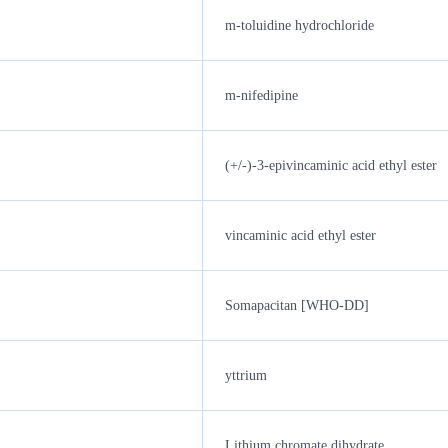
m-toluidine hydrochloride
m-nifedipine
(+/-)-3-epivincaminic acid ethyl ester
vincaminic acid ethyl ester
Somapacitan [WHO-DD]
yttrium
Lithium chromate dihydrate