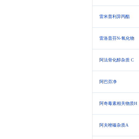
雷米普利异丙酯
雷洛昔芬N-氧化物
阿法骨化醇杂质 C
阿巴芬净
阿奇毒素相关物质H
阿夫唑嗪杂质A