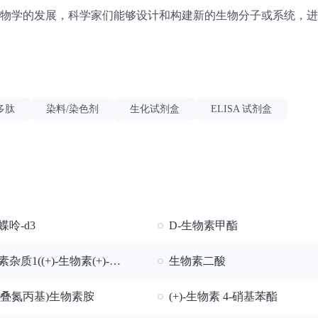
物学的发展，科学家们能够设计和构建新的生物分子或系统，进
多肽
染料/染色剂
生化试剂盒
ELISA 试剂盒
蝶呤-d3
D-生物素甲酯
杂质1((+)-生物素(+)-亚砜)
生物素二酸
(3-叠氮丙基)生物素胺
(+)-生物素 4-硝基苯酯