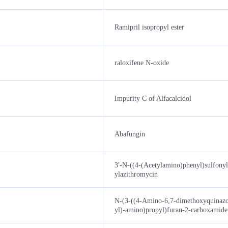
Ramipril isopropyl ester
raloxifene N-oxide
Impurity C of Alfacalcidol
Abafungin
3'-N-((4-(Acetylamino)phenyl)sulfony
ylazithromycin
N-(3-((4-Amino-6,7-dimethoxyquinazo
yl)-amino)propyl)furan-2-carboxamide