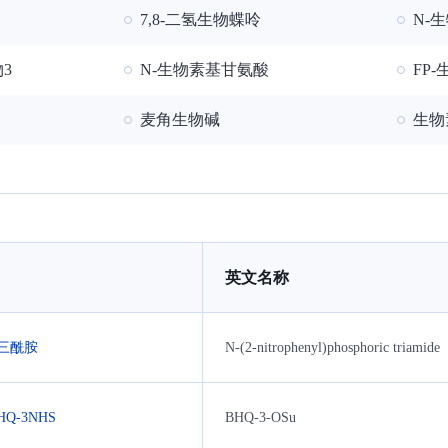
7,8-二氢生物蝶呤
N-生物
物3
N-生物素基甘氨酸
FP
麦角生物碱
生物
英文名称
三酰胺
N-(2-nitrophenyl)phosphoric triamide
Q-3NHS
BHQ-3-OSu