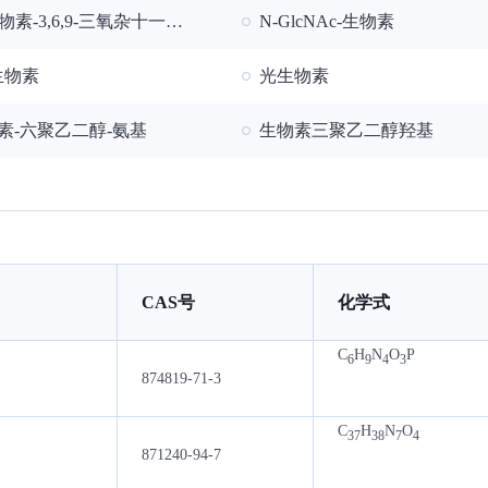
素-3,6,9-三氧杂十一烷-1,11-二胺
N-GlcNAc-生物素
-生物素
光生物素
素-六聚乙二醇-氨基
生物素三聚乙二醇羟基
CAS号
化学式
C
H
N
O
P
6
9
4
3
874819-71-3
C
H
N
O
37
38
7
4
871240-94-7