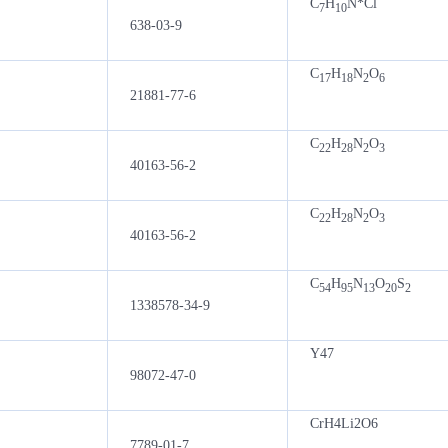
C
H
N*Cl
7
10
638-03-9
C
H
N
O
17
18
2
6
21881-77-6
C
H
N
O
22
28
2
3
40163-56-2
C
H
N
O
22
28
2
3
40163-56-2
C
H
N
O
S
54
95
13
20
2
1338578-34-9
Y47
98072-47-0
CrH4Li2O6
7789-01-7