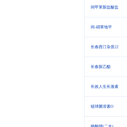
间甲苯胺盐酸盐
间-硝苯地平
长春西汀杂质22
长春胺乙酯
长效人生长激素
链球菌溶素O
铬酸锂(二水)