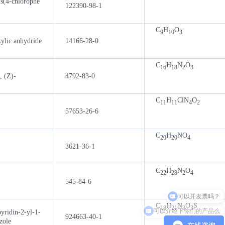
is(4-chlorophe
122390-98-1
C
H
O
9
10
3
xylic anhydride
14166-28-0
C
H
N
O
16
18
2
3
, (Z)-
4792-83-0
C
H
ClN
O
11
11
4
2
57653-26-6
C
H
NO
20
20
4
3621-36-1
C
H
N
O
22
28
2
4
545-84-6
可以介绍下你们的产品么
C
H
N
O
S
18
21
3
3
yridin-2-yl-1-
924663-40-1
zole