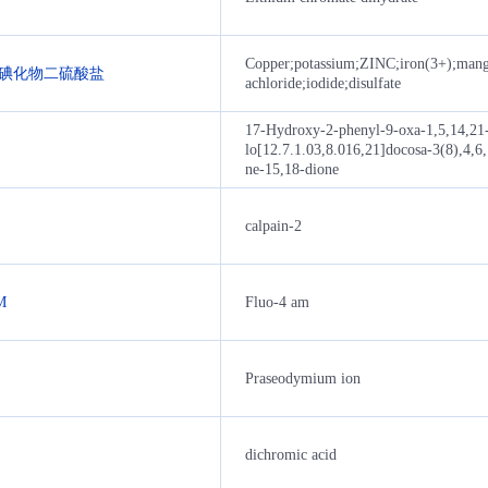
Copper;potassium;ZINC;iron(3+);mang
碘化物二硫酸盐
achloride;iodide;disulfate
17-Hydroxy-2-phenyl-9-oxa-1,5,14,21-t
lo[12.7.1.03,8.016,21]docosa-3(8),4,6
ne-15,18-dione
calpain-2
M
Fluo-4 am
Praseodymium ion
dichromic acid