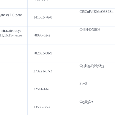
Cl5CuFeIKMnO8S2Zn
anese(2+);pent
141563-76-0
C46H40N8O8
etrazatetracyc
,11,16,19-hexae
78990-62-2
——
702693-80-9
C
H
F
N
O
51
50
2
2
23
273221-67-3
Pr+3
22541-14-6
Cr
H
O
2
2
7
13530-68-2