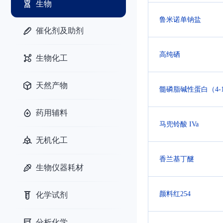
生物
鲁米诺单钠盐
催化剂及助剂
高纯硒
生物化工
天然产物
髓磷脂碱性蛋白（4-
药用辅料
马兜铃酸 IVa
无机化工
香兰基丁醚
生物仪器耗材
颜料红254
化学试剂
分析化学