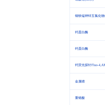
铜铁锰钾锌五氯化物
钙蛋白酶
钙蛋白酶
钙荧光探针Fluo-4,A
金属镨
重铬酸