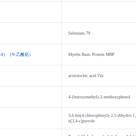
Selenium-79
14）（N-乙酰化）
Myelin Basic Protein MBP
aristolochic acid IVa
4-(butoxymethyl)-2-methoxyphenol
3,6-bis(4-chlorophenyl)-2,5-dihydro-1,
o[3,4-c]pyrrole