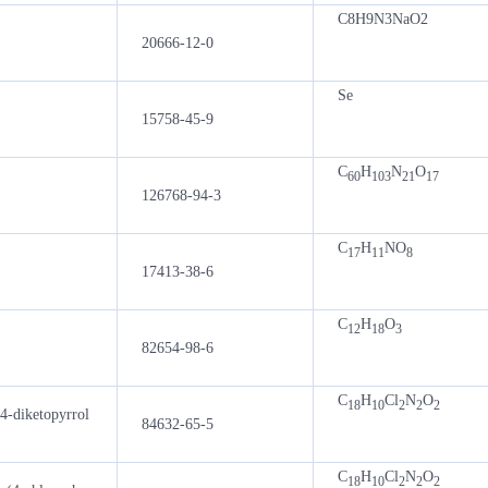
C8H9N3NaO2
20666-12-0
Se
15758-45-9
C
H
N
O
60
103
21
17
126768-94-3
C
H
NO
17
11
8
17413-38-6
C
H
O
12
18
3
82654-98-6
C
H
Cl
N
O
18
10
2
2
2
4-diketopyrrol
84632-65-5
C
H
Cl
N
O
18
10
2
2
2