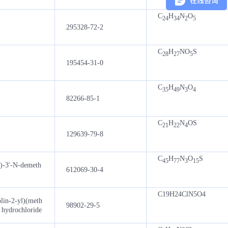
C
H
N
O
24
34
2
5
295328-72-2
C
H
NO
S
28
27
5
195454-31-0
C
H
N
O
35
49
3
4
82266-85-1
C
H
N
OS
21
22
4
129639-79-8
C
H
N
O
S
45
77
3
15
l)-3'-N-demeth
612069-30-4
C19H24ClN5O4
lin-2-yl)(meth
98902-29-5
 hydrochloride