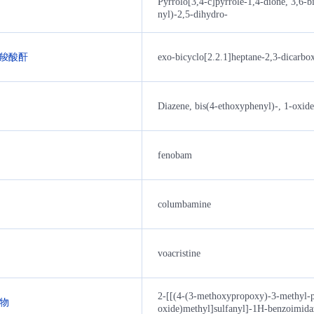
Pyrrolo[3,4-c]pyrrole-1,4-dione, 3,6-b
nyl)-2,5-dihydro-
二羧酸酐
exo-bicyclo[2.2.1]heptane-2,3-dicarbo
Diazene, bis(4-ethoxyphenyl)-, 1-oxide
fenobam
columbamine
voacristine
2-[[(4-(3-methoxypropoxy)-3-methyl-p
化物
oxide)methyl]sulfanyl]-1H-benzoimida