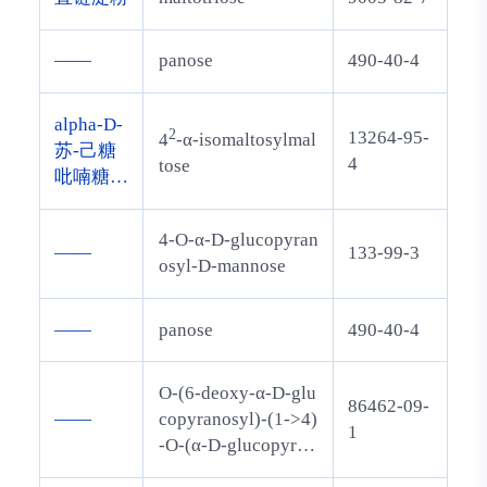
——
panose
490-40-4
alpha-D-
2
13264-95-
4
-α-isomaltosylmal
苏-己糖
4
tose
吡喃糖
苷-(1->
4)-alpha-
4-O-α-D-glucopyran
——
133-99-3
D-苏-己
osyl-D-mannose
糖吡喃糖
苷-(1->
——
panose
490-40-4
4)-alpha-
D-苏-己
糖吡喃糖
O-(6-deoxy-α-D-glu
86462-09-
苷-(1->
——
copyranosyl)-(1->4)
1
6)-beta-
-O-(α-D-glucopyran
D-苏-吡
osyl)-(1->4)-D-gluc