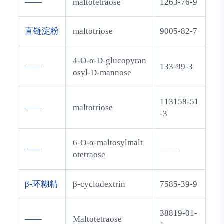
——
maltotetraose
1263-76-9
直链淀粉
maltotriose
9005-82-7
4-O-α-D-glucopyran
——
133-99-3
osyl-D-mannose
113158-51
——
maltotriose
-3
6-O-α-maltosylmalt
——
——
otetraose
β-环糊精
β-cyclodextrin
7585-39-9
38819-01-
——
Maltotetraose