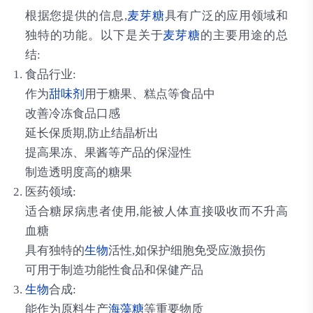
根据您提供的信息,
麦芽糖
具有广泛的应用领域和
独特的功能。以下是关于
麦芽糖
的主要用途的总
结:
食品行业:
作为
甜味剂
用于糖果、糕点等食品中
改善冷冻食品口感
延长保质期,防止结晶析出
提高果冻、果酱等产品的保湿性
制造透明度高的糖果
医药领域:
适合糖尿病患者使用,能被人体直接吸收而不升高
血糖
具有独特的
生物
活性,如保护细胞免受应激损伤
可用于制造功能性食品和保健产品
生物
合成:
能作为原料生产
海藻糖
等重要物质