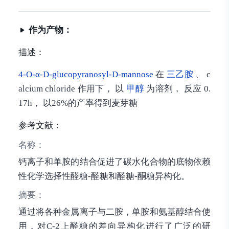
作为产物：
描述：
4-O-α-D-glucopyranosyl-D-mannose
在
三乙胺
、 c
alcium chloride 作用下， 以
甲醇
为溶剂， 反应 0.
17h， 以26%的产率得到麦芽糖
参考文献：
名称：
钙离子和单胺的结合促进了碳水化合物的底物依赖
性化学选择性醛糖-醛糖和醛糖-酮糖异构化。
摘要：
通过将各种金属离子与二胺，单胺和氨基醇结合使
用，对C-2上醛糖的差向异构化进行了广泛的研