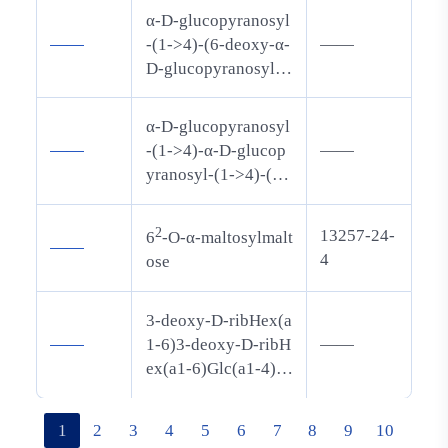
喃己糖
opyranose
α-D-glucopyranosyl
——
-(1->4)-(6-deoxy-α-
——
D-glucopyranosyl)-
(1->4)-α-D-glucopy
ranosyl-(1->4)-D-gl
α-D-glucopyranosyl
ucopyranose
——
-(1->4)-α-D-glucop
——
yranosyl-(1->4)-(6-
deoxy-α-D-glucopyr
anosyl)-(1->4)-α-D-
2
13257-24-
6
-O-α-maltosylmalt
glucopyranosyl-(1-
——
4
ose
>4)-D-glucopyranos
e
3-deoxy-D-ribHex(a
——
1-6)3-deoxy-D-ribH
——
ex(a1-6)Glc(a1-4)Gl
c
1
2
3
4
5
6
7
8
9
10