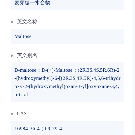
麦芽糖一水合物
英文名称
Maltose
英文别名
D-maltose；D-(+)-Maltose；(2R,3S,4S,5R,6R)-2
-(hydroxymethyl)-6-[(2R,3S,4R,5R)-4,5,6-trihydr
oxy-2-(hydroxymethyl)oxan-3-yl]oxyoxane-3,4,
5-triol
CAS
16984-36-4；69-79-4