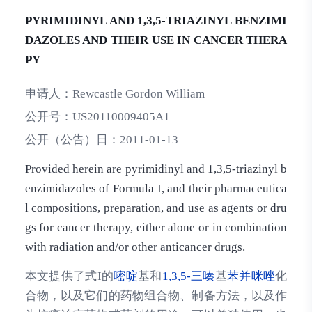
PYRIMIDINYL AND 1,3,5-TRIAZINYL BENZIMI
DAZOLES AND THEIR USE IN CANCER THERA
PY
申请人：
Rewcastle Gordon William
公开号：
US20110009405A1
公开（公告）日：
2011-01-13
Provided herein are pyrimidinyl and 1,3,5-triazinyl b
enzimidazoles of Formula I, and their pharmaceutica
l compositions, preparation, and use as agents or dru
gs for cancer therapy, either alone or in combination
with radiation and/or other anticancer drugs.
本文提供了式I的
嘧啶
基和
1,3,5-三嗪
基
苯并咪唑
化
合物，以及它们的药物组合物、制备方法，以及作