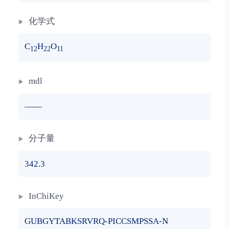
化学式
C
H
O
12
22
11
mdl
——
分子量
342.3
InChiKey
GUBGYTABKSRVRQ-PICCSMPSSA-N