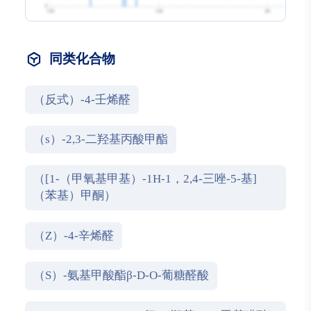
同类化合物
（反式）-4-壬烯醛
（s）-2,3-二羟基丙酸甲酯
（[1-（甲氧基甲基）-1H-1，2,4-三唑-5-基]
（苯基）甲酮）
（Z）-4-辛烯醛
（S）-氨基甲酸酯β-D-O-葡糖醛酸