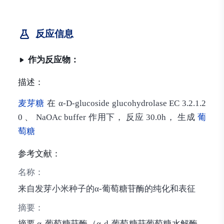
反应信息
作为反应物：
描述：
麦芽糖
在 α-D-glucoside glucohydrolase EC 3.2.1.2
0 、 NaOAc buffer 作用下， 反应 30.0h， 生成
葡
萄糖
参考文献：
名称：
来自发芽小米种子的α-葡萄糖苷酶的纯化和表征
摘要：
摘要 α-葡萄糖苷酶（α-d-葡萄糖苷葡萄糖水解酶，