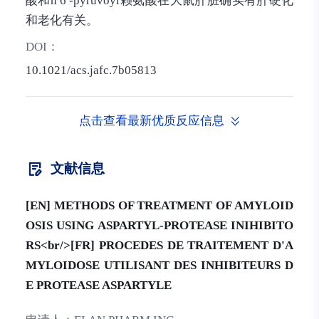
酸和ñ 6 -pyruvoyl赖氨酸在大鼠肝脏确实有肝硬化
和老化有关。
DOI：
10.1021/acs.jafc.7b05813
点击查看最新优质反应信息
文献信息
[EN] METHODS OF TREATMENT OF AMYLOID
OSIS USING ASPARTYL-PROTEASE INIHIBITO
RS<br/>[FR] PROCEDES DE TRAITEMENT D'A
MYLOIDOSE UTILISANT DES INHIBITEURS D
E PROTEASE ASPARTYLE