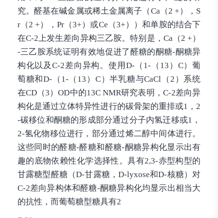
究。醛基在碱金属或稀土金属离子（Ca（2 +），S
r（2 +），Pr（3+）或Ce（3+））和单胺的结合下
在C-2上发生差向异构三乙胺。特别是，Ca（2 +）
-三乙胺系统证明有效地促进了醛糖的酮糖-酮糖异
构化以及C-2差向异构。使用D-（1-（13）C）葡
萄糖和D-（1-（13）C）半乳糖与CaCl（2）系统
在CD（3）OD中的13C NMR研究表明，C-2差向异
构化是通过立体特异性进行的碳骨架的重排或1，2
-碳移位和酮糖的形成部分通过分子内氢迁移或1，
2-氢化物移位进行，部分通过烯二醇中间体进行。
这些同时的醛糖-醛糖和醛糖-酮糖异构化显示出有
趣的底物依赖性化学选择性。具有2,3-赤型构型的
甘露糖型醛糖（D-甘露糖，D-lyxose和D-核糖）对
C-2差向异构体和醛糖-酮糖异构化均显示出相当大
的抗性，而葡萄糖型糖具有2