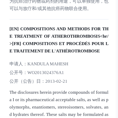
为抗癌治疗药物或药剂的用途，可以单独使用，也
可以与放疗和/或其他抗癌药物联合使用。
[EN] COMPOSITIONS AND METHODS FOR TH
E TREATMENT OF ATHEROTHROMBOSIS<br/
>[FR] COMPOSITIONS ET PROCÉDÉS POUR L
E TRAITEMENT DE L'ATHÉROTROMBOSE
申请人：
KANDULA MAHESH
公开号：
WO2013024376A1
公开（公告）日：
2013-02-21
The disclosures herein provide compounds of formul
a I or its pharmaceutical acceptable salts, as well as p
olymorphs, enantiomers, stereoisomers, solvates, an
d hydrates thereof. These salts may be formulated as