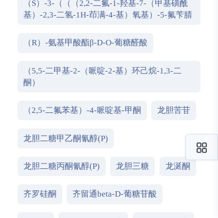
（S）-3-（（（2,2-二氟-1-羟基-7-（甲基磺酰
基）-2,3-二氢-1H-茚满-4-基）氧基）-5-氟苄腈
（R）-氨基甲酸酯β-D-O-葡糖醛酸
（5,5-二甲基-2-（哌啶-2-基）环己烷-1,3-二
酮）
（2,5-二氟苯基）-4-哌啶基-甲酮
龙胆苦苷
龙胆二糖甲乙酮氰醇(P)
龙胆二糖丙酮氰醇(P)
龙胆三糖
龙涎酮
齐罗硅酮
齐留通beta-D-葡糖苷酸