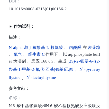
DOI：
10.1016/s0008-6215(01)00156-2
作为试剂：
描述：
N-alpha-叔丁氧羰基-L-赖氨酸
、
丙酮醛
在
麦芽糖
、
氧气
、
维生素 C
作用下， 以 aq. phosphate buff
er 为溶剂， 反应 168.0h， 生成
(2S)-2-氨基-6-[(2-
6
羟基-1-甲基-2-氧代-乙基)氨基]己酸
、
N
-pyruvoy
6
llysine
、
N
-lactoyl lysine
参考文献：
名称：
N 6-羧甲基赖氨酸和N 6-羧乙基赖氨酸反应级联反