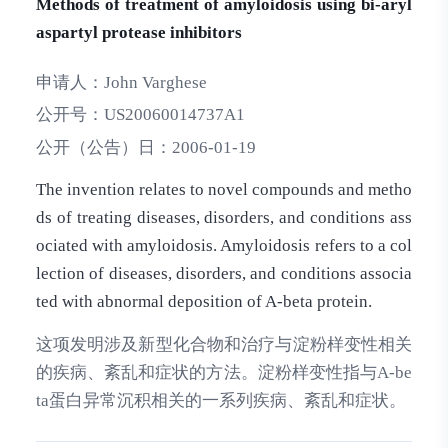
Methods of treatment of amyloidosis using bi-aryl
aspartyl protease inhibitors
申请人：
John Varghese
公开号：
US20060014737A1
公开（公告）日：
2006-01-19
The invention relates to novel compounds and metho
ds of treating diseases, disorders, and conditions ass
ociated with amyloidosis. Amyloidosis refers to a col
lection of diseases, disorders, and conditions associa
ted with abnormal deposition of A-beta protein.
这项发明涉及新型化合物和治疗与淀粉样变性相关
的疾病、紊乱和症状的方法。淀粉样变性指与A-be
ta蛋白异常沉积相关的一系列疾病、紊乱和症状。