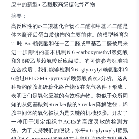
应中的新型α-乙酰胺高级糖化终产物
摘要：
高反应性的α-二羰基化合物乙二醛和甲基乙二醛是
体内翻译后蛋白质修饰的主要前体。的模型孵育Ñ
2 -吨-Boc赖氨酸和任一乙二醛或甲基乙二醛被用来
进一步阐明的基本机制Ñ 6 -carboxymethyl赖氨酸
和Ñ 6羧乙基赖氨酸反应级联。的可信参考标准独
立合成后，我们能够检测Ñ 6 -glyoxylyl赖氨酸和Ñ
6通过HPLC-MS -pyruvoyl赖氨酸首次2分析。这两
种新的酰胺高级糖化终产物仅在充气条件下形成，
表明它们是氧化应激的有效标志物。类似于众所周
知的从氨基酸到Strecker酸的Strecker降解途径，烯
胺中间体的氧化被认为是关键的机械步骤。开发了
一种用于测定组织中AGEs的高度灵敏的检测方
法。为了支持我们的假设，水平ñ 6 -glyoxylyl赖氨