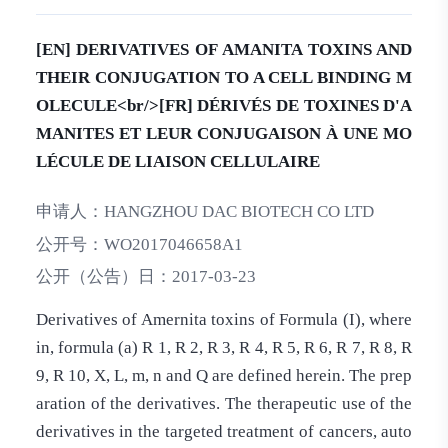
[EN] DERIVATIVES OF AMANITA TOXINS AND
THEIR CONJUGATION TO A CELL BINDING M
OLECULE<br/>[FR] DÉRIVÉS DE TOXINES D'A
MANITES ET LEUR CONJUGAISON À UNE MO
LÉCULE DE LIAISON CELLULAIRE
申请人：
HANGZHOU DAC BIOTECH CO LTD
公开号：
WO2017046658A1
公开（公告）日：
2017-03-23
Derivatives of Amernita toxins of Formula (I), where
in, formula (a) R 1, R 2, R 3, R 4, R 5, R 6, R 7, R 8, R
9, R 10, X, L, m, n and Q are defined herein. The prep
aration of the derivatives. The therapeutic use of the
derivatives in the targeted treatment of cancers, auto