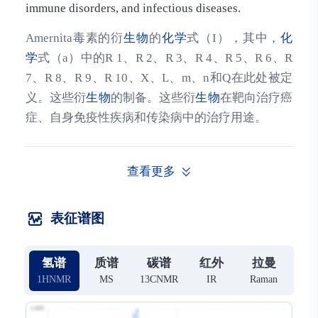
immune disorders, and infectious diseases.
Amernita毒素的衍
生物
的
化学
式（I），其中，
化
学
式（a）中的R 1、R 2、R 3、R 4、R 5、R 6、R
7、R 8、R 9、R 10、X、L、m、n和Q在此处被定
义。这些衍
生物
的制备。这些衍
生物
在靶向治疗癌
症、自身免疫性疾病和传染病中的治疗用途。
查看更多
表征谱图
氢谱
质谱
碳谱
红外
拉曼
1HNMR
MS
13CNMR
IR
Raman