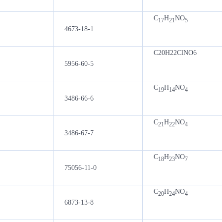
C
H
NO
17
21
5
4673-18-1
C20H22ClNO6
5956-60-5
C
H
NO
19
14
4
3486-66-6
C
H
NO
21
22
4
3486-67-7
C
H
NO
18
23
7
75056-11-0
C
H
NO
20
24
4
6873-13-8