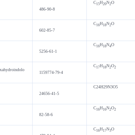
C
H
N
O
15
20
2
486-90-8
C
H
N
O
16
18
2
602-85-7
C
H
N
O
16
18
4
5256-61-1
C
H
N
O
17
18
2
2
exahydroindolo
1159774-79-4
C24H29N3O5
24656-41-5
C
H
N
O
16
16
2
2
82-58-6
C
H
N
O
16
17
3