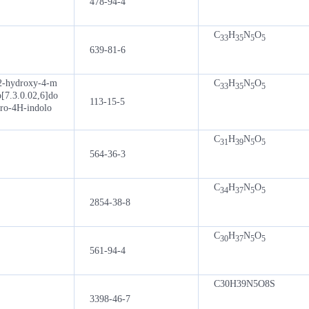
478-94-4
C
H
N
O
33
35
5
5
639-81-6
-2-hydroxy-4-m
C
H
N
O
33
35
5
5
o[7.3.0.02,6]do
113-15-5
dro-4H-indolo
C
H
N
O
31
39
5
5
564-36-3
C
H
N
O
34
37
5
5
2854-38-8
C
H
N
O
30
37
5
5
561-94-4
C30H39N5O8S
3398-46-7