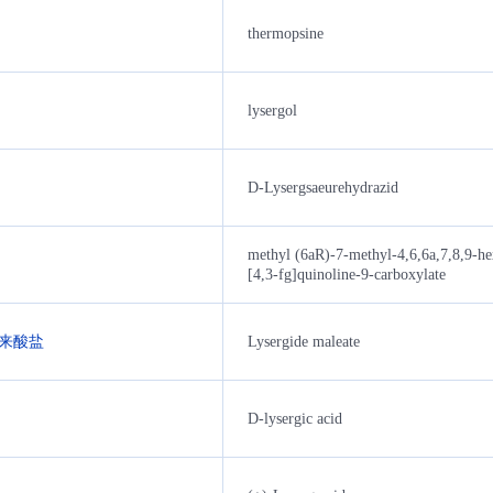
thermopsine
lysergol
D-Lysergsaeurehydrazid
methyl (6aR)-7-methyl-4,6,6a,7,8,9-h
[4,3-fg]quinoline-9-carboxylate
来酸盐
Lysergide maleate
D-lysergic acid