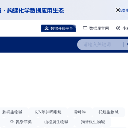
数据开放平台
数据库官网
小
请输入关键词
刺桐生物碱
6,7-苯并吗啡烷
异卟啉
托烷生物碱
9b-氮杂菲类
山橙属生物碱
狗牙根生物碱