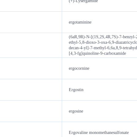
(+)-Lysergamide
ergotaminine
(6aR,9R)-N-[(1S,2S,4R,7S)-7-benzyl
ethyl-5,8-dioxo-3-oxa-6,9-diazatricycl
decan-4-yl]-7-methyl-6,6a,8,9-tetrahy
[4,3-fg]quinoline-9-carboxamide
ergocornine
Ergostin
ergosine
Ergovaline monomethanesulfonate