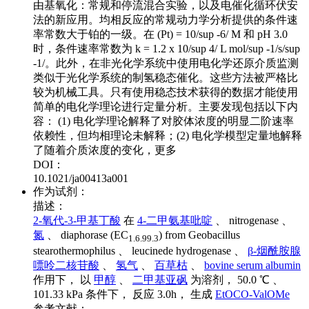
由基氧化：常规和停流混合实验，以及电催化循环伏安
法的新应用。均相反应的常规动力学分析提供的条件速
率常数大于铂的一级。在 (Pt) = 10/sup -6/ M 和 pH 3.0
时，条件速率常数为 k = 1.2 x 10/sup 4/ L mol/sup -1/s/sup
-1/。此外，在非光化学系统中使用电化学还原介质监测
类似于光化学系统的制氢稳态催化。这些方法被严格比
较为机械工具。只有使用稳态技术获得的数据才能使用
简单的电化学理论进行定量分析。主要发现包括以下内
容： (1) 电化学理论解释了对胶体浓度的明显二阶速率
依赖性，但均相理论未解释；(2) 电化学模型定量地解释
了随着介质浓度的变化，更多
DOI：
10.1021/ja00413a001
作为试剂：
描述：
2-氧代-3-甲基丁酸
在
4-二甲氨基吡啶
、 nitrogenase 、
氮
、 diaphorase (EC
) from Geobacillus
1.6.99.3
stearothermophilus 、 leucinede hydrogenase 、
β-烟酰胺腺
嘌呤二核苷酸
、
氢气
、
百草枯
、
bovine serum albumin
作用下， 以
甲醇
、
二甲基亚砜
为溶剂， 50.0 ℃ 、
101.33 kPa 条件下， 反应 3.0h， 生成
EtOCO-ValOMe
参考文献：