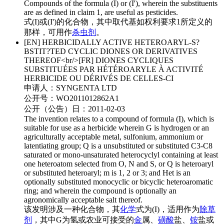
Compounds of the formula (I) or (I'), wherein the substituents
are as defined in claim 1, are useful as pesticides.
式(I)或(I')的化合物，其中取代基如权利要求1所定义的
那样，可用作
杀虫剂
。
[EN] HERBICIDALLY ACTIVE HETEROARYL-S?
BSTIT?TED CYCLIC DIONES OR DERIVATIVES
THEREOF<br/>[FR] DIONES CYCLIQUES
SUBSTITUÉES PAR HÉTÉROARYLE À ACTIVITÉ
HERBICIDE OU DÉRIVÉS DE CELLES-CI
申请人：
SYNGENTA LTD
公开号：
WO2011012862A1
公开（公告）日：
2011-02-03
The invention relates to a compound of formula (I), which is
suitable for use as a herbicide wherein G is hydrogen or an
agriculturally acceptable metal, sulfonium, ammonium or
latentiating group; Q is a unsubstituted or substituted C3-C8
saturated or mono-unsaturated heterocyclyl containing at least
one heteroatom selected from O, N and S, or Q is heteroaryl
or substituted heteroaryl; m is 1, 2 or 3; and Het is an
optionally substituted monocyclic or bicyclic heteroaromatic
ring; and wherein the compound is optionally an
agronomically acceptable salt thereof.
该发明涉及一种化合物，其
化学
式为(I)，适用作为
除草
剂
，其中G为氢或农业可接受的
金
属、
磺酸
盐、
铵
盐或