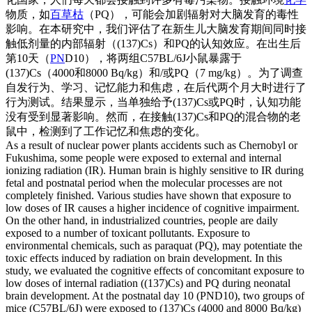
物质，如
百草枯
（PQ），可能会加剧辐射对大脑发育的毒性
影响。在本研究中，我们评估了在新生儿大脑发育期间同时接
触低剂量的内部辐射（(137)Cs）和PQ的认知效应。在出生后
第10天（
PN
D10），将两组C57BL/6J小鼠暴露于
(137)Cs（4000和8000 Bq/kg）和/或PQ（7 mg/kg）。为了调查
自发行为、学习、记忆能力和焦虑，在后代两个月大时进行了
行为测试。结果显示，当单独给予(137)Cs或PQ时，认知功能
没有受到显著影响。然而，在接触(137)Cs和PQ的混合物的老
鼠中，检测到了工作记忆和焦虑的变化。
As a result of nuclear power plants accidents such as Chernobyl or
Fukushima, some people were exposed to external and internal
ionizing radiation (IR). Human brain is highly sensitive to IR during
fetal and postnatal period when the molecular processes are not
completely finished. Various studies have shown that exposure to
low doses of IR causes a higher incidence of cognitive impairment.
On the other hand, in industrialized countries, people are daily
exposed to a number of toxicant pollutants. Exposure to
environmental chemicals, such as paraquat (PQ), may potentiate the
toxic effects induced by radiation on brain development. In this
study, we evaluated the cognitive effects of concomitant exposure to
low doses of internal radiation ((137)Cs) and PQ during neonatal
brain development. At the postnatal day 10 (PND10), two groups of
mice (C57BL/6J) were exposed to (137)Cs (4000 and 8000 Bq/kg)