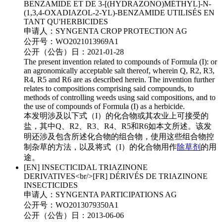
BENZAMIDE ET DE 3-[(HYDRAZONO)MÉTHYL]-N-
(1,3,4-OXADIAZOL-2-YL)-BENZAMIDE UTILISÉS EN
TANT QU'HERBICIDES
申请人：
SYNGENTA CROP PROTECTION AG
公开号：
WO2021013969A1
公开（公告）日：
2021-01-28
The present invention related to compounds of Formula (I): or
an agronomically acceptable salt thereof, wherein Q, R2, R3,
R4, R5 and R6 are as described herein. The invention further
relates to compositions comprising said compounds, to
methods of controlling weeds using said compositions, and to
the use of compounds of Formula (I) as a herbicide.
本发明涉及以下式（I）的化合物或其农业上可接受的
盐，其中Q、R2、R3、R4、R5和R6如本文所述。该发
明还涉及包含所述化合物的组合物，使用这些组合物控
制杂草的方法，以及将式（I）的化合物用作
除草剂
的用
途。
[EN] INSECTICIDAL TRIAZINONE
DERIVATIVES<br/>[FR] DÉRIVÉS DE TRIAZINONE
INSECTICIDES
申请人：
SYNGENTA PARTICIPATIONS AG
公开号：
WO2013079350A1
公开（公告）日：
2013-06-06