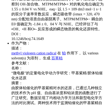
察到 OH-加合物。MTPM/MTPM•+ 对的氧化电位确定为
1.55 ± 0.04 V vs NHE。eaq− 以 1.5 × 109 dm3 mol−1 s−1
的双分子速率常数反应，瞬态吸收带 (λmax = 320, 470
nm) 分配给溶质自由基阴离子。MTPM/MTPM•− 耦合的
E0 值确定为 -1.84 ± 0。04 V 与 NHE。已经评估了与
•OH、•H 和O•- 反应形成的瞬态物质的氧化还原特性。
DOI：
10.1246/bcsj.74.1649
作为产物：
描述：
methyl viologen cation radical
在
铂
作用下， 以 various
solvent(s) 为溶剂， 生成
百草枯
参考文献：
名称：
“微电极”的定量电化学动力学研究：甲基紫精/胶体铂催
化水还原
摘要：
由胶体铂催化的甲基紫精对水的还原，已通过几种独立
的技术作为 pH 值、自由基浓度和铂浓度的函数进行了
广泛研究。数据呈现了均相动力学方法和新型电化学方
法的对比测试。两种技术用于监测铂催化的甲基紫精自