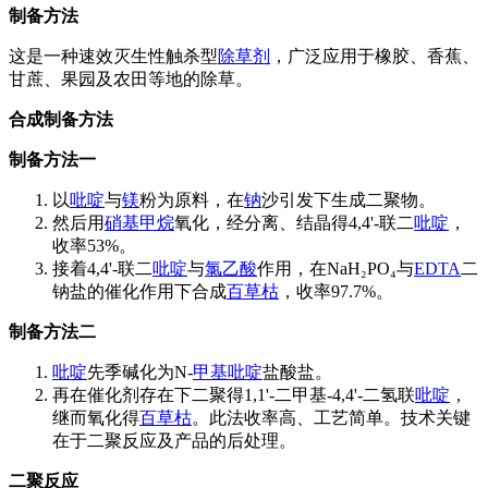
制备方法
这是一种速效灭生性触杀型
除草剂
，广泛应用于橡胶、香蕉、
甘蔗、果园及农田等地的除草。
合成制备方法
制备方法一
以
吡啶
与
镁
粉为原料，在
钠
沙引发下生成二聚物。
然后用
硝基甲烷
氧化，经分离、结晶得4,4'-联二
吡啶
，
收率53%。
接着4,4'-联二
吡啶
与
氯乙酸
作用，在NaH₂PO₄与
EDTA
二
钠盐的催化作用下合成
百草枯
，收率97.7%。
制备方法二
吡啶
先季碱化为N-
甲基吡啶
盐酸盐。
再在催化剂存在下二聚得1,1'-二甲基-4,4'-二氢联
吡啶
，
继而氧化得
百草枯
。此法收率高、工艺简单。技术关键
在于二聚反应及产品的后处理。
二聚反应