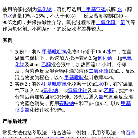
使用的催化剂为
氰化钠
，溶剂可选用
二甲基亚砜
或醇-
水
（醇
中
水
含量10%～25%，不大于40%），反应温度控制在40～
90℃之间，并保持碱性介导。氧化过程常用
二氧化硫
、
氯
气等
作为氧化剂。不同条件下的反应收率差异较大。
实例
实例1：将N-
甲基吡啶
氯
化物3.1g溶于10mL
水
中，在室
温氮气保护下，迅速加入搅拌着的2.5g
氰化钠
、1g
氢氧
化钠
及40mL
乙醇
混合液中，加热回流1.5小时。冷却
后，向紫色反应混合物中滴加液体
二氧化硫
10mL，反应
混合物变为橙色，以N-
甲基吡啶
盐计收率94%。
实例2：将N-
甲基吡啶
氯
化物溶于10mL
水
中，在室温氮
气下加入2.5g
氰化钠
、1g
氢氧化钠
及40mL
乙醇
，搅拌30
分钟后再加热回流30分钟。冷却后通入
氯
气直至反应混
合物蓝色消失，再用
碳酸
钠
中和至pH值9.2。以N-
甲基
吡啶
氯
化物计收率95%。
产品后处理
常见方法包括萃取法、络合法等。例如，采用萃取法：将
百草