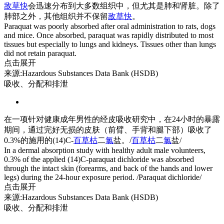
敌草快
会迅速分布到大多数组织中，但尤其是肺和肾脏。除了
肺部之外，其他组织并不保留
敌草快
。
Paraquat was poorly absorbed after oral administration to rats, dogs
and mice. Once absorbed, paraquat was rapidly distributed to most
tissues but especially to lungs and kidneys. Tissues other than lungs
did not retain paraquat.
点击展开
来源:Hazardous Substances Data Bank (HSDB)
吸收、分配和排泄
在一项针对健康成年男性的经皮吸收研究中，在24小时的暴露
期间，通过完好无损的皮肤（前臂、手背和腿下部）吸收了
0.3%的施用的(14)C-
百草枯
二
氯
盐。/
百草枯
二
氯
盐/
In a dermal absorption study with healthy adult male volunteers,
0.3% of the applied (14)C-paraquat dichloride was absorbed
through the intact skin (forearms, and back of the hands and lower
legs) during the 24-hour exposure period. /Paraquat dichloride/
点击展开
来源:Hazardous Substances Data Bank (HSDB)
吸收、分配和排泄