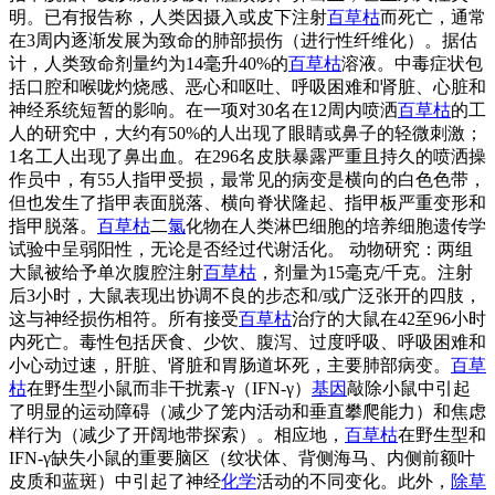
明。已有报告称，人类因摄入或皮下注射
百草枯
而死亡，通常
在3周内逐渐发展为致命的肺部损伤（进行性纤维化）。据估
计，人类致命剂量约为14毫升40%的
百草枯
溶液。中毒症状包
括口腔和喉咙灼烧感、恶心和呕吐、呼吸困难和肾脏、心脏和
神经系统短暂的影响。在一项对30名在12周内喷洒
百草枯
的工
人的研究中，大约有50%的人出现了眼睛或鼻子的轻微刺激；
1名工人出现了鼻出血。在296名皮肤暴露严重且持久的喷洒操
作员中，有55人指甲受损，最常见的病变是横向的白色色带，
但也发生了指甲表面脱落、横向脊状隆起、指甲板严重变形和
指甲脱落。
百草枯
二
氯
化物在人类淋巴细胞的培养细胞遗传学
试验中呈弱阳性，无论是否经过代谢活化。 动物研究：两组
大鼠被给予单次腹腔注射
百草枯
，剂量为15毫克/千克。注射
后3小时，大鼠表现出协调不良的步态和/或广泛张开的四肢，
这与神经损伤相符。所有接受
百草枯
治疗的大鼠在42至96小时
内死亡。毒性包括厌食、少饮、腹泻、过度呼吸、呼吸困难和
小心动过速，肝脏、肾脏和胃肠道坏死，主要肺部病变。
百草
枯
在野生型小鼠而非干扰素-γ（IFN-γ）
基因
敲除小鼠中引起
了明显的运动障碍（减少了笼内活动和垂直攀爬能力）和焦虑
样行为（减少了开阔地带探索）。相应地，
百草枯
在野生型和
IFN-γ缺失小鼠的重要脑区（纹状体、背侧海马、内侧前额叶
皮质和蓝斑）中引起了神经
化学
活动的不同变化。此外，
除草