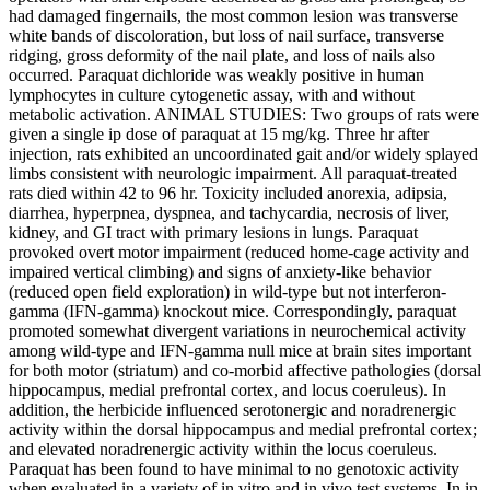
had damaged fingernails, the most common lesion was transverse
white bands of discoloration, but loss of nail surface, transverse
ridging, gross deformity of the nail plate, and loss of nails also
occurred. Paraquat dichloride was weakly positive in human
lymphocytes in culture cytogenetic assay, with and without
metabolic activation. ANIMAL STUDIES: Two groups of rats were
given a single ip dose of paraquat at 15 mg/kg. Three hr after
injection, rats exhibited an uncoordinated gait and/or widely splayed
limbs consistent with neurologic impairment. All paraquat-treated
rats died within 42 to 96 hr. Toxicity included anorexia, adipsia,
diarrhea, hyperpnea, dyspnea, and tachycardia, necrosis of liver,
kidney, and GI tract with primary lesions in lungs. Paraquat
provoked overt motor impairment (reduced home-cage activity and
impaired vertical climbing) and signs of anxiety-like behavior
(reduced open field exploration) in wild-type but not interferon-
gamma (IFN-gamma) knockout mice. Correspondingly, paraquat
promoted somewhat divergent variations in neurochemical activity
among wild-type and IFN-gamma null mice at brain sites important
for both motor (striatum) and co-morbid affective pathologies (dorsal
hippocampus, medial prefrontal cortex, and locus coeruleus). In
addition, the herbicide influenced serotonergic and noradrenergic
activity within the dorsal hippocampus and medial prefrontal cortex;
and elevated noradrenergic activity within the locus coeruleus.
Paraquat has been found to have minimal to no genotoxic activity
when evaluated in a variety of in vitro and in vivo test systems. In in