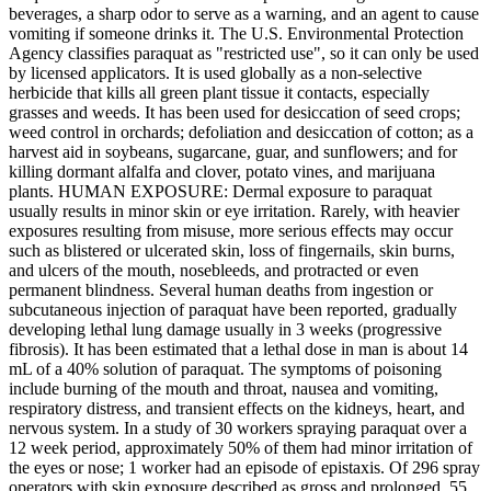
beverages, a sharp odor to serve as a warning, and an agent to cause
vomiting if someone drinks it. The U.S. Environmental Protection
Agency classifies paraquat as "restricted use", so it can only be used
by licensed applicators. It is used globally as a non-selective
herbicide that kills all green plant tissue it contacts, especially
grasses and weeds. It has been used for desiccation of seed crops;
weed control in orchards; defoliation and desiccation of cotton; as a
harvest aid in soybeans, sugarcane, guar, and sunflowers; and for
killing dormant alfalfa and clover, potato vines, and marijuana
plants. HUMAN EXPOSURE: Dermal exposure to paraquat
usually results in minor skin or eye irritation. Rarely, with heavier
exposures resulting from misuse, more serious effects may occur
such as blistered or ulcerated skin, loss of fingernails, skin burns,
and ulcers of the mouth, nosebleeds, and protracted or even
permanent blindness. Several human deaths from ingestion or
subcutaneous injection of paraquat have been reported, gradually
developing lethal lung damage usually in 3 weeks (progressive
fibrosis). It has been estimated that a lethal dose in man is about 14
mL of a 40% solution of paraquat. The symptoms of poisoning
include burning of the mouth and throat, nausea and vomiting,
respiratory distress, and transient effects on the kidneys, heart, and
nervous system. In a study of 30 workers spraying paraquat over a
12 week period, approximately 50% of them had minor irritation of
the eyes or nose; 1 worker had an episode of epistaxis. Of 296 spray
operators with skin exposure described as gross and prolonged, 55