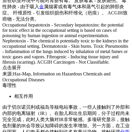
质在职业环境中可能对肾脏有毒。 皮肤毒素 - 皮肤烧伤。 毒
性肺炎 - 由于吸入
金
属烟雾或有毒气体和蒸气引起的肺部炎
症。 纤维原性 - 引发组织损伤和纤维化（疤痕）。 ACGIH致
癌物 - 无法分类。
Occupational hepatotoxin - Secondary hepatotoxins: the potential
for toxic effect in the occupational setting is based on cases of
poisoning by human ingestion or animal experimentation.
Nephrotoxin - The chemical is potentially toxic to the kidneys in the
occupational setting. Dermatotoxin - Skin burns. Toxic Pneumonitis
- Inflammation of the lungs induced by inhalation of metal fumes or
toxic gases and vapors. Fibrogenic - Inducing tissue injury and
fibrosis (scarring). ACGIH Carcinogen - Not Classifiable.
点击展开
来源:Haz-Map, Information on Hazardous Chemicals and
Occupational Diseases
毒理性
相互作用
由于切尔诺贝利或福岛等核电站事故，一些人接触到了外部和
内部的电离辐射（IR）。在胎儿和出生后期间，分子过程尚未
完全完成，此时人类大脑对IR非常敏感。多项研究显示，接触
低剂量的IR会导致认知障碍的发生率增加。另一方面，在工业
化国家，人们每天都会接触到许多有毒污染物。接触环境
化学