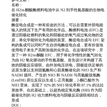
名称：
在 H2/α-酮酸酶燃料电池中从 N2 到手性氨基酸的生物电
催化转化
摘要：
酶促电合成是一种有前途的方法，可以在需要外部电能
输入的情况下生产有用的化学品。酶燃料电池 (EFC) 是
通过阳极处燃料的氧化和阴极处的氧气或过氧化物的还
原，将化学能转化为电能的装置。酶促电合成与 EFC 架
构的集成可以同时产生自供电酶促电合成，更有价值地
使用电子来生产高附加值的化学品。在这项研究中，开
发了一种 H2/α-酮酸 EFC，用于将化学惰性的氮气转化
为由 H2 氧化驱动的手性氨基酸。首先设计并构建了高
效的阴极反应级联。由外加电压供电，阴极提供足够的
还原当量以支持固氮酶和心肌黄酶催化的 NH3 生产和
NADH 循环。产生的 NH3 和 NADH 与亮氨酸脱氢酶
(LeuDH) 原位反应以生成 L-正亮氨酸，2-酮己酸作为
NH3 受体。实现了 92% 的 NH3 转化率和 87.1% 的法拉
第效率。在此基础上，以超热稳定氢化酶 (SHI) 作为阳
极催化剂的 H2 动力燃料电池与阴极反应级联相结合，
形成
DOI：