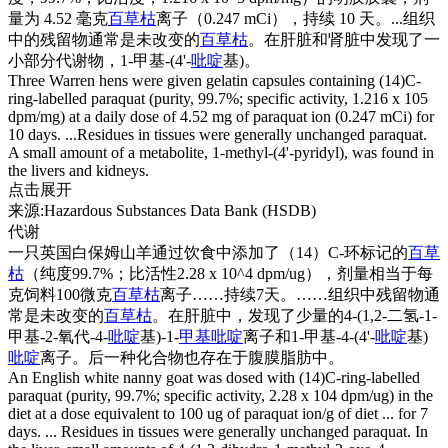
量为 4.52 毫克
百草枯
离子（0.247 mCi），持续 10 天。...组织
中的残留物通常是未改变的
百草枯
。在肝脏和肾脏中发现了一
小部分代谢物，1-甲基-(4'-
吡啶
基)。
Three Warren hens were given gelatin capsules containing (14)C-
ring-labelled paraquat (purity, 99.7%; specific activity, 1.216 x 105
dpm/mg) at a daily dose of 4.52 mg of paraquat ion (0.247 mCi) for
10 days. ...Residues in tissues were generally unchanged paraquat.
A small amount of a metabolite, 1-methyl-(4'-pyridyl), was found in
the livers and kidneys.
点击展开
来源:Hazardous Substances Data Bank (HSDB)
代谢
一只英国白保姆山羊通过饮食中添加了（14）C-环标记的
百草
枯
（纯度99.7%；比活性2.28 x 10^4 dpm/ug），剂量相当于每
克饲料100微克
百草枯
离子……持续7天。……组织中残留物通
常是未改变的
百草枯
。在肝脏中，发现了少量的4-(1,2-二氢-1-
甲基-2-氧代-4-
吡啶
基)-1-
甲基吡啶
离子和1-甲基-4-(4'-
吡啶
基)
吡啶
离子。后一种化合物也存在于腹膜脂肪中。
An English white nanny goat was dosed with (14)C-ring-labelled
paraquat (purity, 99.7%; specific activity, 2.28 x 104 dpm/ug) in the
diet at a dose equivalent to 100 ug of paraquat ion/g of diet ... for 7
days. ... Residues in tissues were generally unchanged paraquat. In