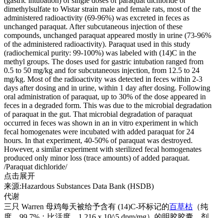
(gastric intubation) of single doses of paraquat dichloride or
dimethylsulfate to Wistar strain male and female rats, most of the
administered radioactivity (69-96%) was excreted in feces as
unchanged paraquat. After subcutaneous injection of these
compounds, unchanged paraquat appeared mostly in urine (73-96%
of the administered radioactivity). Paraquat used in this study
(radiochemical purity: 99-100%) was labeled with (14)C in the
methyl groups. The doses used for gastric intubation ranged from
0.5 to 50 mg/kg and for subcutaneous injection, from 12.5 to 24
mg/kg. Most of the radioactivity was detected in feces within 2-3
days after dosing and in urine, within 1 day after dosing. Following
oral administration of paraquat, up to 30% of the dose appeared in
feces in a degraded form. This was due to the microbial degradation
of paraquat in the gut. That microbial degradation of paraquat
occurred in feces was shown in an in vitro experiment in which
fecal homogenates were incubated with added paraquat for 24
hours. In that experiment, 40-50% of paraquat was destroyed.
However, a similar experiment with sterilized fecal homogenates
produced only minor loss (trace amounts) of added paraquat.
/Paraquat dichloride/
点击展开
来源:Hazardous Substances Data Bank (HSDB)
代谢
三只 Warren 母鸡每天被给予含有 (14)C-环标记的
百草枯
（纯
度，99.7%；比活度，1.216 x 10^5 dpm/mg）的明胶胶囊，剂