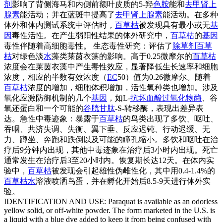
剂
影响了背侧海马和内侧前额叶皮质的5-羟
色胺
能和
去甲肾上
腺素
能活动；并在蓝斑中提高了
去甲肾上腺素
能活动。在多种
体外和体内测试系统中评估时，
百草枯
被发现具有最小或无
基
因
毒性活性。在产生弱阳性结果的体外研究中，
百草枯
的
基因
毒性伴随着高细胞毒性。 生态毒性研究：评估了
除草剂
百草
枯
对绿色淡
水
藻类莱茵衣藻的影响。高于0.25微摩尔的
百草枯
浓度会在莱茵衣藻中产生毒性效应，显著降低生长速率和细胞
浓度，相应的半数有效浓度（
EC
50）值为0.26微摩尔。随着
百草枯
浓度的增加，细胞体积增加，活性氧种类也增加。涉及
氧化应激防御机制的几个
基因
，如L-
抗坏血酸
过氧化物酶
、谷
氧还蛋白和一个可能的
谷胱甘肽
-S-转移酶，表现出差异表
达。急性中毒迹象：暴露于
百草枯
的鸟类出现了多饮、呕吐、
吞咽、共济失调、失衡、翼下垂、反应迟钝、行动迟缓、无
力、蹲坐、奔跑和跌倒以及可能的瞳孔缩小。多饮和呕吐在治
疗后9分钟内出现，其他中毒迹象在治疗后3小时内出现。死亡
通常发生在治疗后3至20小时内。恢复期长达12天。在体内实
验中，
百草枯
被发现会引起雄性伪雌性化，其中用0.4-1.4%的
百草枯
水
溶液喷洒鸟蛋，并在孵化开始后8.5-9天进行体外实
验。
IDENTIFICATION AND USE: Paraquat is available as an odorless
yellow solid, or off-white powder. The form marketed in the U.S. is
a liquid with a blue dye added to keep it from being confused with