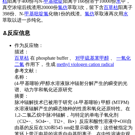
枯
阳离子400份与N-
甲基吡啶
阳离子166份溶于10000份
水
中，
真空浓缩后残渣用20000份
氯仿
萃取3次，留下含
百草枯
阳离子
398份、N-
甲基吡啶
氯
化物1份的残渣。
氯仿
萃取液再次用
水
萃取以进一步纯化。
反应信息
作为反应物：
描述：
百草枯
在 phosphate buffer 、
对甲硫基苯甲醇
、
一氧化
二氮
作用下， 生成
methyl viologen cation radical
参考文献：
名称：
(4-甲基噻吩)甲醇水溶液脉冲辐射分解产生的瞬变的光
谱、动力学和氧化还原研究
摘要：
脉冲辐解技术已被用于研究 (4-甲基噻吩) 甲醇 (MTPM)
水溶液辐解产生的瞬态物种的性质和氧化还原特性。在
1,2-二氯乙烷中脉冲辐解，与特定的单电子氧化剂
（Cl2•−、SO4•−、Tl2+、Br•）反应和酸性溶液中•OH自
由基的反应在320和545 nm处显示吸收带；这些被指定为
苯环上带正电荷的溶质自由基阳离子。在中性溶液中观