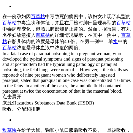
在一例孕妇因
百草枯
中毒致死的病例中，该妇女出现了典型的
百草枯
中毒症状和体征，并且在尸检时肺部呈现典型的
百草枯
中毒病理变化，但胎儿肺部却是正常的。然而，据报告，有九
名孕妇故意摄入
百草枯
的详细情况显示，在其中一例中，
百草
枯
在胎儿体内的浓度是母体的4-6倍。在另一例中，羊
水
中的
百草枯
浓度是母体血液中浓度的两倍。
In a fatal case of paraquat poisoning in a pregnant woman, who
developed the typical symptoms and signs of paraquat poisoning
and at postmortem had the typical lung pathology of paraquat
poisoning, the fetal lungs were normal. ...However, ...the details /as
reported/ of nine pregnant women who deliberately ingested
paraquat, stated that paraquat in one case was concentrated 4-6 times
in the fetus. In another of the cases, the amniotic fluid contained
paraquat at twice the concentration of that in the maternal blood.
点击展开
来源:Hazardous Substances Data Bank (HSDB)
吸收、分配和排泄
敌草快
在给予大鼠、狗和小鼠口服后吸收不良。一旦被吸收，