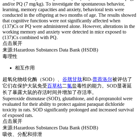
and/or PQ (7 mg/kg). To investigate the spontaneous behavior,
learning, memory capacities and anxiety, behavioral tests were
conducted in the offspring at two months of age. The results showed
that cognitive functions were not significantly affected when
(137)Cs or PQ were administered alone. However, alterations in the
working memory and anxiety were detected in mice exposed to
(137)Cs combined with PQ.
点击展开
来源:Hazardous Substances Data Bank (HSDB)
毒理性
相互作用
超氧化物歧化酶（SOD）、
谷胱甘肽
和D-
普萘洛尔
被评估了
它们在保护大鼠免受
百草枯
二
氯
盐毒性的能力。SOD显著延
长了暴露大鼠的存活时间并增加了存活率。
Superoxide dismutase (SOD), glutathione, and d-propranolol were
evaluated for their ability to protect against paraquat dichloride
toxicity in rats. SOD significantly prolonged and increased survival
of exposed rats.
点击展开
来源:Hazardous Substances Data Bank (HSDB)
吸收、分配和排泄