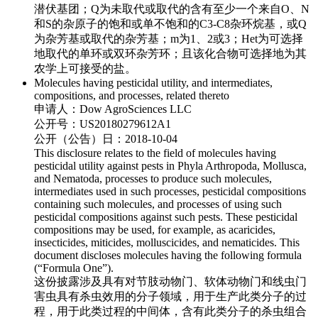
潜伏基团；Q为未取代或取代的含有至少一个来自O、N
和S的杂原子的饱和或单不饱和的C3-C8杂环烷基，或Q
为杂芳基或取代的杂芳基；m为1、2或3；Het为可选择
地取代的单环或双环杂芳环；且该化合物可选择地为其
农学上可接受的盐。
Molecules having pesticidal utility, and intermediates,
compositions, and processes, related thereto
申请人：
Dow AgroSciences LLC
公开号：
US20180279612A1
公开（公告）日：
2018-10-04
This disclosure relates to the field of molecules having
pesticidal utility against pests in Phyla Arthropoda, Mollusca,
and Nematoda, processes to produce such molecules,
intermediates used in such processes, pesticidal compositions
containing such molecules, and processes of using such
pesticidal compositions against such pests. These pesticidal
compositions may be used, for example, as acaricides,
insecticides, miticides, molluscicides, and nematicides. This
document discloses molecules having the following formula
(“Formula One”).
这份披露涉及具有对节肢动物门、软体动物门和线虫门
害虫具有杀虫效用的分子领域，用于生产此类分子的过
程，用于此类过程的中间体，含有此类分子的杀虫组合