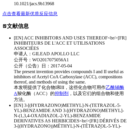
10.1021/jacs.9b13968
点击查看最新优质反应信息
文献信息
[EN] ACC INHIBITORS AND USES THEREOF<br/>[FR]
INHIBITEURS DE L'ACC ET UTILISATIONS
ASSOCIÉES
申请人：
GILEAD APOLLO LLC
公开号：
WO2017075056A1
公开（公告）日：
2017-05-04
The present invention provides compounds I and II useful as
inhibitors of Acetyl CoA Carboxylase (ACC), compositions
thereof, and methods of using the same.
本发明提供了化合物I和II，这些化合物可用作
乙酰辅酶
A
羧化酶（ACC）的
抑制剂
，以及它们的组合物和使用
方法。
[EN] 3-[(HYDRAZONO)METHYL]-N-(TETRAZOL-5-
YL)-BENZAMIDE AND 3-[(HYDRAZONO)METHYL]-
N-(1,3,4-OXADIAZOL-2-YL)-BENZAMIDE
DERIVATIVES AS HERBICIDES<br/>[FR] DÉRIVÉS DE
3-[(HYDRAZONO))MÉTHYL]-N-(TÉTRAZOL-5-YL)-