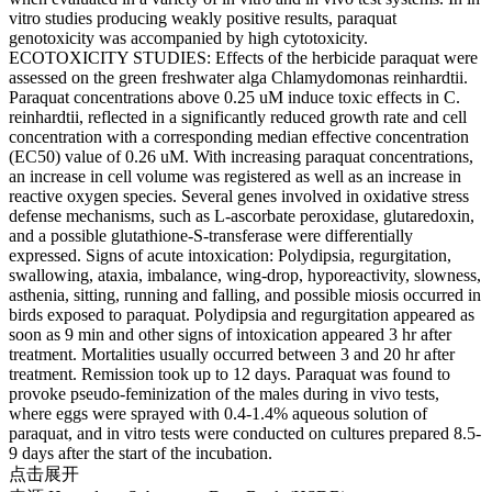
vitro studies producing weakly positive results, paraquat
genotoxicity was accompanied by high cytotoxicity.
ECOTOXICITY STUDIES: Effects of the herbicide paraquat were
assessed on the green freshwater alga Chlamydomonas reinhardtii.
Paraquat concentrations above 0.25 uM induce toxic effects in C.
reinhardtii, reflected in a significantly reduced growth rate and cell
concentration with a corresponding median effective concentration
(EC50) value of 0.26 uM. With increasing paraquat concentrations,
an increase in cell volume was registered as well as an increase in
reactive oxygen species. Several genes involved in oxidative stress
defense mechanisms, such as L-ascorbate peroxidase, glutaredoxin,
and a possible glutathione-S-transferase were differentially
expressed. Signs of acute intoxication: Polydipsia, regurgitation,
swallowing, ataxia, imbalance, wing-drop, hyporeactivity, slowness,
asthenia, sitting, running and falling, and possible miosis occurred in
birds exposed to paraquat. Polydipsia and regurgitation appeared as
soon as 9 min and other signs of intoxication appeared 3 hr after
treatment. Mortalities usually occurred between 3 and 20 hr after
treatment. Remission took up to 12 days. Paraquat was found to
provoke pseudo-feminization of the males during in vivo tests,
where eggs were sprayed with 0.4-1.4% aqueous solution of
paraquat, and in vitro tests were conducted on cultures prepared 8.5-
9 days after the start of the incubation.
点击展开