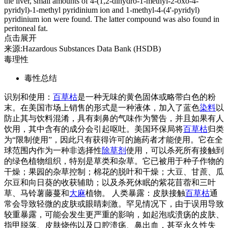
the liver, small amounts of 4-(1,2-dihydro-1-methyl-2-oxo-4-
pyridyl)-1-methyl pyridinium ion and 1-methyl-4-(4'-pyridyl)
pyridinium ion were found. The latter compound was also found in
peritoneal fat.
点击展开
来源:Hazardous Substances Data Bank (HSDB)
毒理性
毒性总结
识别和使用：
百草枯
是一种无味的黄色固体或略带白色的粉
末。在美国市场上销售的形式是一种液体，加入了蓝色
染料
以
防止其与饮料混淆，具有刺鼻的气味作为警告，并且如果有人
饮用，其中含有的成分会引起呕吐。美国环保局将
百草枯
归类
为“限制使用”，因此只有获得许可的施药者才能使用。它在全
球范围内作为一种非选择性
除草剂
使用，可以杀死所有接触到
的绿色植物组织，特别是草类和杂草。它已被用于种子作物的
干燥；果园的杂草控制；棉花的脱叶和干燥；大豆、甘蔗、瓜
尔豆和向日葵的收获辅助；以及杀死休眠的紫花苜蓿和三叶
草、马铃薯藤蔓和
大麻
植物。 人类暴露：皮肤接触
百草枯
通
常会导致轻微的皮肤或眼睛刺激。罕见情况下，由于误用导致
较重暴露，可能会发生更严重的影响，如起泡或溃疡的皮肤、
指甲脱落、皮肤烧伤以及口腔溃疡、鼻出血，甚至永久性失