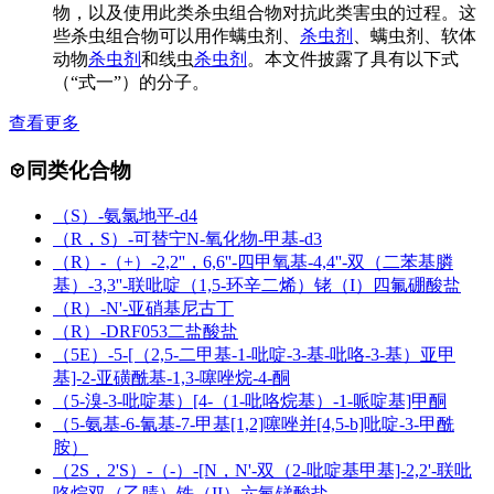
物，以及使用此类杀虫组合物对抗此类害虫的过程。这
些杀虫组合物可以用作螨虫剂、
杀虫剂
、螨虫剂、软体
动物
杀虫剂
和线虫
杀虫剂
。本文件披露了具有以下式
（“式一”）的分子。
查看更多
同类化合物
（S）-氨氯地平-d4
（R，S）-可替宁N-氧化物-甲基-d3
（R）-（+）-2,2''，6,6''-四甲氧基-4,4''-双（二苯基膦
基）-3,3''-联吡啶（1,5-环辛二烯）铑（I）四氟硼酸盐
（R）-N'-亚硝基尼古丁
（R）-DRF053二盐酸盐
（5E）-5-[（2,5-二甲基-1-吡啶-3-基-吡咯-3-基）亚甲
基]-2-亚磺酰基-1,3-噻唑烷-4-酮
（5-溴-3-吡啶基）[4-（1-吡咯烷基）-1-哌啶基]甲酮
（5-氨基-6-氰基-7-甲基[1,2]噻唑并[4,5-b]吡啶-3-甲酰
胺）
（2S，2'S）-（-）-[N，N'-双（2-吡啶基甲基]-2,2'-联吡
咯烷双（乙腈）铁（II）六氟锑酸盐