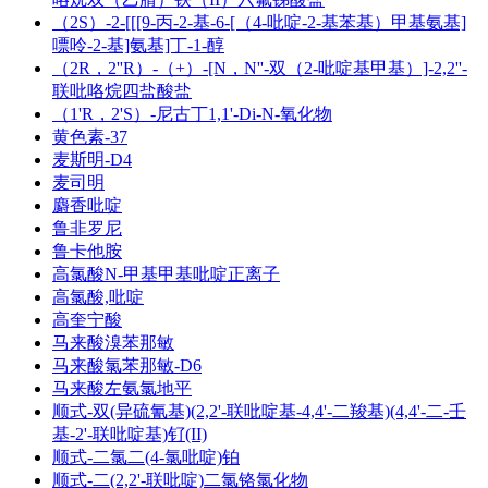
（2S）-2-[[[9-丙-2-基-6-[（4-吡啶-2-基苯基）甲基氨基]
嘌呤-2-基]氨基]丁-1-醇
（2R，2''R）-（+）-[N，N''-双（2-吡啶基甲基）]-2,2''-
联吡咯烷四盐酸盐
（1'R，2'S）-尼古丁1,1'-Di-N-氧化物
黄色素-37
麦斯明-D4
麦司明
麝香吡啶
鲁非罗尼
鲁卡他胺
高氯酸N-甲基甲基吡啶正离子
高氯酸,吡啶
高奎宁酸
马来酸溴苯那敏
马来酸氯苯那敏-D6
马来酸左氨氯地平
顺式-双(异硫氰基)(2,2'-联吡啶基-4,4'-二羧基)(4,4'-二-壬
基-2'-联吡啶基)钌(II)
顺式-二氯二(4-氯吡啶)铂
顺式-二(2,2'-联吡啶)二氯铬氯化物