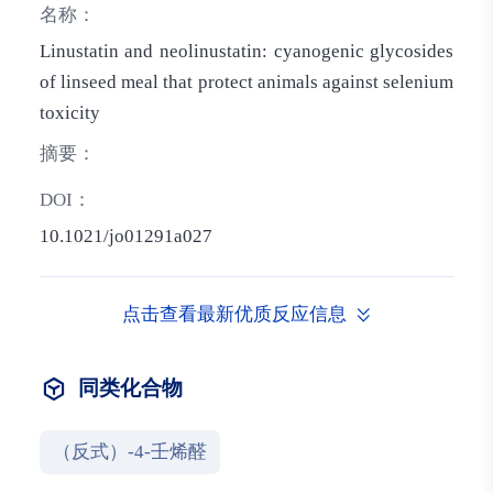
名称：
Linustatin and neolinustatin: cyanogenic glycosides
of linseed meal that protect animals against selenium
toxicity
摘要：
DOI：
10.1021/jo01291a027
点击查看最新优质反应信息
同类化合物
（反式）-4-壬烯醛