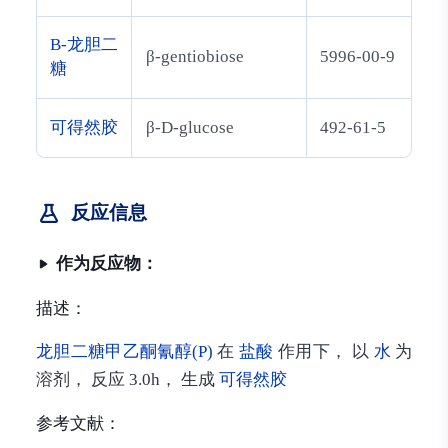
Β-龙胆二
β-gentiobiose
5996-00-9
糖
可得然胶
β-D-glucose
492-61-5
反应信息
作为反应物：
描述：
龙胆二糖甲乙酮氰醇(P)
在
盐酸
作用下， 以
水
为
溶剂， 反应 3.0h， 生成
可得然胶
参考文献：