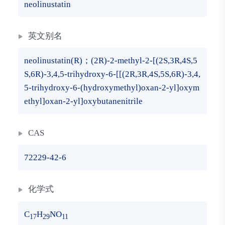
neolinustatin
英文别名
neolinustatin(R)；(2R)-2-methyl-2-[(2S,3R,4S,5
S,6R)-3,4,5-trihydroxy-6-[[(2R,3R,4S,5S,6R)-3,4,
5-trihydroxy-6-(hydroxymethyl)oxan-2-yl]oxym
ethyl]oxan-2-yl]oxybutanenitrile
CAS
72229-42-6
化学式
C
H
NO
17
29
11