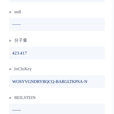
mdl
——
分子量
423.417
InChiKey
WOSYVGNDRYBQCQ-BARGLTKPSA-N
BEILSTEIN
——