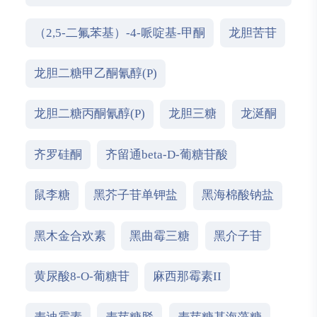
（2,5-二氟苯基）-4-哌啶基-甲酮
龙胆苦苷
龙胆二糖甲乙酮氰醇(P)
龙胆二糖丙酮氰醇(P)
龙胆三糖
龙涎酮
齐罗硅酮
齐留通beta-D-葡糖苷酸
鼠李糖
黑芥子苷单钾盐
黑海棉酸钠盐
黑木金合欢素
黑曲霉三糖
黑介子苷
黄尿酸8-O-葡糖苷
麻西那霉素II