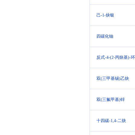
己-1-炔银
四碳化铀
反式-4-(2-丙炔基)
双(三甲基锡)乙炔
双(三氟甲基)锌
十四碳-1,4-二炔