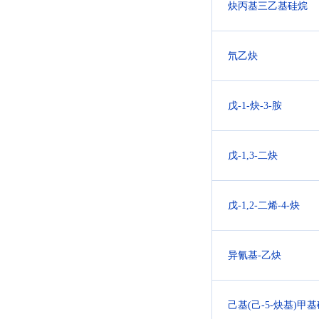
炔丙基三乙基硅烷
氘乙炔
戊-1-炔-3-胺
戊-1,3-二炔
戊-1,2-二烯-4-炔
异氰基-乙炔
己基(己-5-炔基)甲