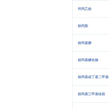
环丙乙炔
炔丙胺
炔丙基膦
炔丙基碘化物
炔丙基叔丁基二甲基
炔丙基三甲基硅烷