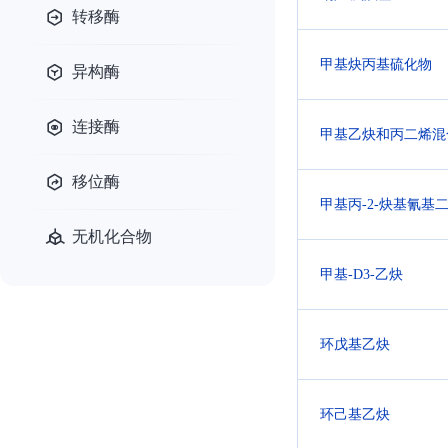
转移酶
甲基炔丙基硫化物
异构酶
连接酶
甲基乙炔和丙二烯混
移位酶
甲基丙-2-炔基氰基
无机化合物
甲基-D3-乙炔
环戊基乙炔
环己基乙炔