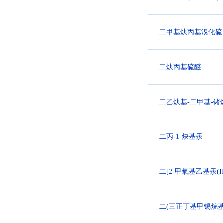
二甲基炔丙基溴化硫
二炔丙基硫醚
二乙炔基-二甲基-锗
二丙-1-炔基汞
二[2-甲氧基乙基汞(I
二(三正丁基甲锡烷基