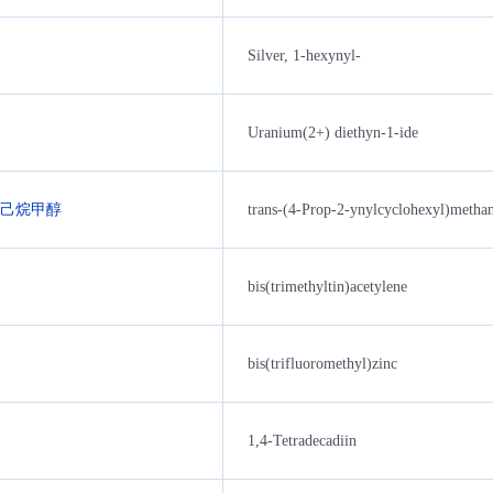
Silver, 1-hexynyl-
Uranium(2+) diethyn-1-ide
-环己烷甲醇
trans-(4-Prop-2-ynylcyclohexyl)metha
bis(trimethyltin)acetylene
bis(trifluoromethyl)zinc
1,4-Tetradecadiin