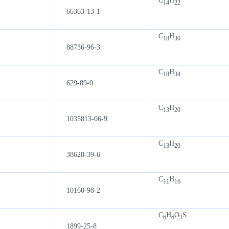
C
H
14
22
66363-13-1
C
H
18
30
88736-96-3
C
H
18
34
629-89-0
C
H
13
20
1035813-06-9
C
H
13
20
38628-39-6
C
H
11
16
10160-98-2
C
H
O
S
6
6
3
1899-25-8