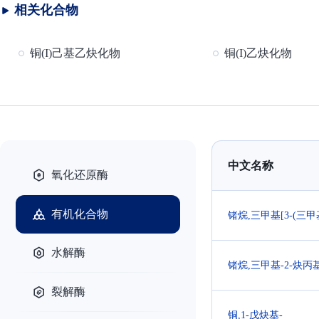
相关化合物
铜(I)己基乙炔化物
铜(I)乙炔化物
中文名称
氧化还原酶
有机化合物
锗烷,三甲基[3-(三甲
水解酶
锗烷,三甲基-2-炔丙基
裂解酶
铜,1-戊炔基-