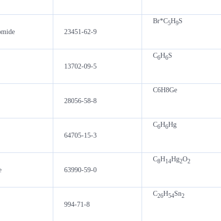
Br*C
H
S
5
9
omide
23451-62-9
C
H
S
6
6
13702-09-5
C6H8Ge
28056-58-8
C
H
Hg
6
6
64705-15-3
C
H
Hg
O
8
14
2
2
e
63990-59-0
C
H
Sn
26
54
2
994-71-8