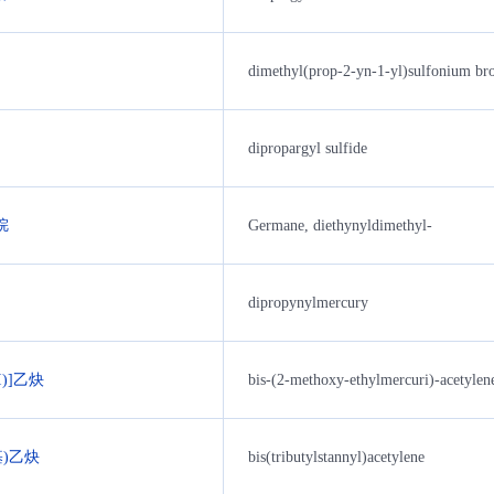
dimethyl(prop-2-yn-1-yl)sulfonium br
dipropargyl sulfide
烷
Germane, diethynyldimethyl-
dipropynylmercury
I)]乙炔
bis-(2-methoxy-ethylmercuri)-acetylen
)乙炔
bis(tributylstannyl)acetylene