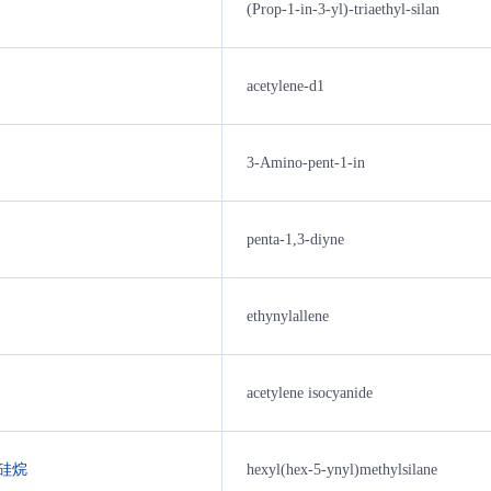
(Prop-1-in-3-yl)-triaethyl-silan
acetylene-d1
3-Amino-pent-1-in
penta-1,3-diyne
ethynylallene
acetylene isocyanide
基硅烷
hexyl(hex-5-ynyl)methylsilane