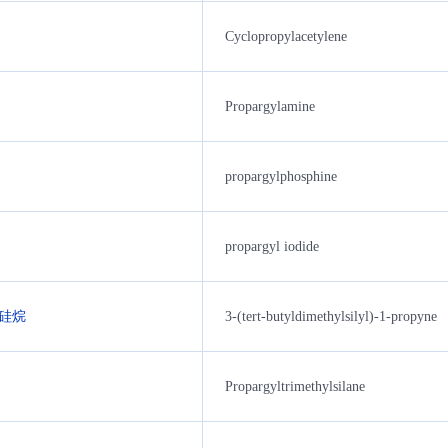
Cyclopropylacetylene
Propargylamine
propargylphosphine
propargyl iodide
硅烷
3-(tert-butyldimethylsilyl)-1-propyne
Propargyltrimethylsilane