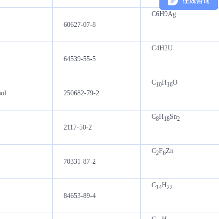
C6H9Ag
60627-07-8
C4H2U
64539-55-5
C
H
O
10
16
nol
250682-79-2
C
H
Sn
8
18
2
2117-50-2
C
F
Zn
2
6
70331-87-2
C
H
14
22
84653-89-4