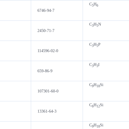
C
H
5
6
6746-94-7
C
H
N
3
5
2450-71-7
C
H
P
3
5
114596-02-0
C
H
I
3
3
659-86-9
C
H
Si
9
18
107301-60-0
C
H
Si
6
12
13361-64-3
C
H
Si
9
18