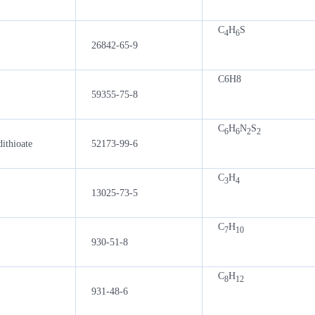
C
H
S
4
6
26842-65-9
C6H8
59355-75-8
C
H
N
S
6
6
2
2
ithioate
52173-99-6
C
H
3
4
13025-73-5
C
H
7
10
930-51-8
C
H
8
12
931-48-6