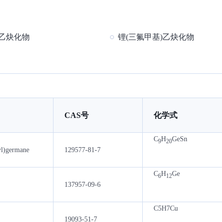
I)乙炔化物
锂(三氟甲基)乙炔化物
CAS号
化学式
C
H
GeSn
9
20
yl)germane
129577-81-7
C
H
Ge
6
12
137957-09-6
C5H7Cu
19093-51-7