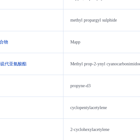
methyl propargyl sulphide
合物
Mapp
二硫代亚氨酸酯
Methyl prop-2-ynyl cyanocarbonimidod
propyne-d3
cyclopentylacetylene
2-cyclohexylacetylene