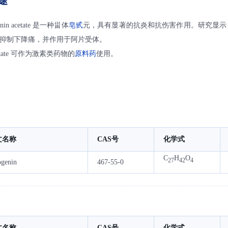
途
in acetate 是一种甾体
皂甙
元，具有显著的抗炎和抗伤害作用。研究显示
抑制下降痛，并作用于阿片受体。
cetate 可作为激素类药物的
原料药
使用。
文名称
CAS号
化学式
C
H
O
27
42
4
ogenin
467-55-0
文名称
CAS号
化学式