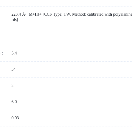
223.4 Å² [M+H]+ [CCS Type: TW, Method: calibrated with polyalanine
rds]
)：
5.4
34
2
6.0
：
0.93