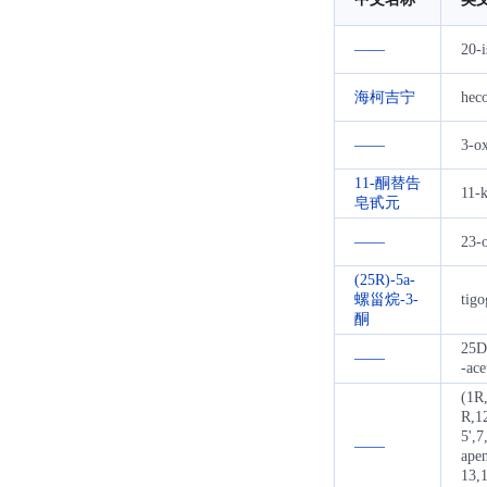
——
20-
海柯吉宁
hec
——
3-o
11-酮替告
11-k
皂甙元
——
23-o
(25R)-5a-
螺甾烷-3-
tig
酮
25D
——
-ace
(1R
R,1
5',7
——
apen
13,1