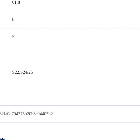
61.8
0
5
S22,S24/25
2fa0d704375b20b3e94405b2