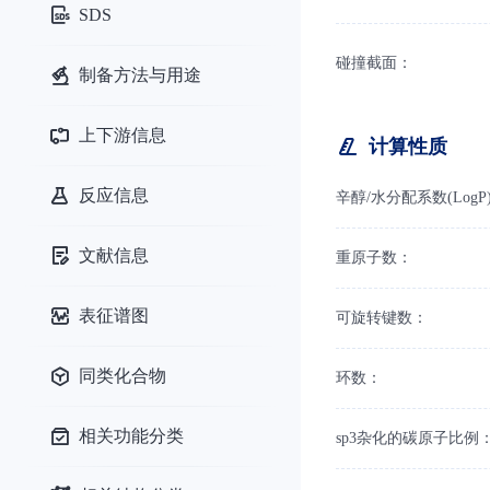
SDS
碰撞截面：
制备方法与用途
上下游信息
计算性质
反应信息
辛醇/水分配系数(LogP
文献信息
重原子数：
表征谱图
可旋转键数：
同类化合物
环数：
相关功能分类
sp3杂化的碳原子比例