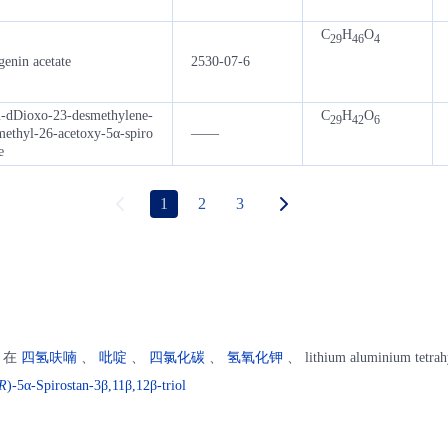
C
H
O
29
46
4
genin acetate
2530-07-6
2-dDioxo-23-desmethylene-
C
H
O
29
42
6
methyl-26-acetoxy-5α-spiro
——
e
1
2
3
在
四氢呋喃
、
吡啶
、
四氯化碳
、
氢氧化钾
、 lithium aluminium tetra
R
)-5α-Spirostan-3β,11β,12β-triol