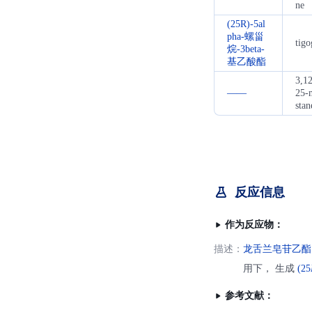
ne
(25R)-5al
pha-螺甾
tigo
烷-3beta-
基乙酸酯
3,1
——
25-
stan
反应信息
作为反应物：
描述：
龙舌兰皂苷乙酯
用下， 生成
(25
参考文献：