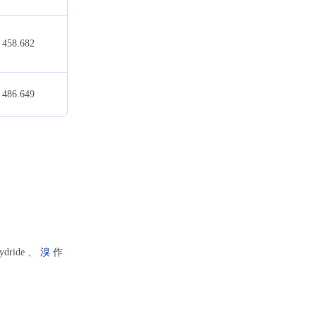
458.682
486.649
hydride 、
溴
作