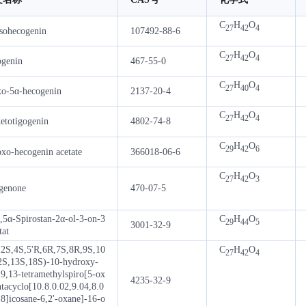
C
H
O
27
42
4
isohecogenin
107492-88-6
C
H
O
27
42
4
ogenin
467-55-0
C
H
O
27
40
4
xo-5α-hecogenin
2137-20-4
C
H
O
27
42
4
etotigogenin
4802-74-8
C
H
O
29
42
6
xo-hecogenin acetate
366018-06-6
C
H
O
27
42
3
ogenone
470-07-5
,5α-Spirostan-2α-ol-3-on-3
C
H
O
29
44
5
3001-32-9
tat
,2S,4S,5'R,6R,7S,8R,9S,10
C
H
O
27
42
4
2S,13S,18S)-10-hydroxy-
,9,13-tetramethylspiro[5-ox
4235-32-9
tacyclo[10.8.0.02,9.04,8.0
8]icosane-6,2'-oxane]-16-o