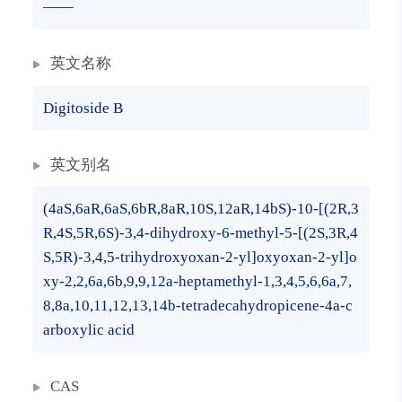
——
英文名称
Digitoside B
英文别名
(4aS,6aR,6aS,6bR,8aR,10S,12aR,14bS)-10-[(2R,3
R,4S,5R,6S)-3,4-dihydroxy-6-methyl-5-[(2S,3R,4
S,5R)-3,4,5-trihydroxyoxan-2-yl]oxyoxan-2-yl]o
xy-2,2,6a,6b,9,9,12a-heptamethyl-1,3,4,5,6,6a,7,
8,8a,10,11,12,13,14b-tetradecahydropicene-4a-c
arboxylic acid
CAS