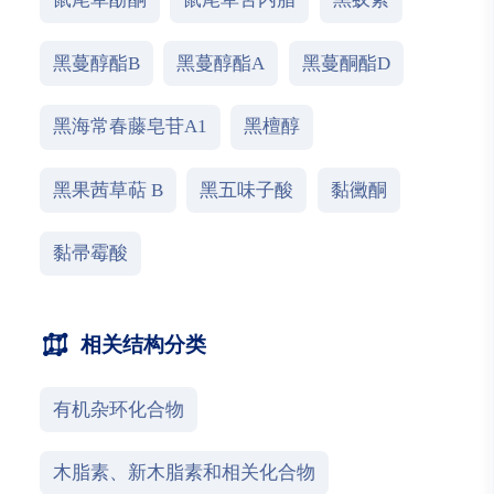
黑蔓醇酯B
黑蔓醇酯A
黑蔓酮酯D
黑海常春藤皂苷A1
黑檀醇
黑果茜草萜 B
黑五味子酸
黏黴酮
黏帚霉酸
相关结构分类
有机杂环化合物
木脂素、新木脂素和相关化合物