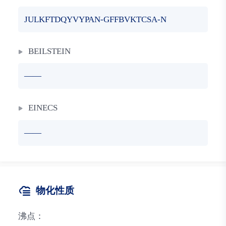
JULKFTDQYVYPAN-GFFBVKTCSA-N
BEILSTEIN
——
EINECS
——
物化性质
沸点：