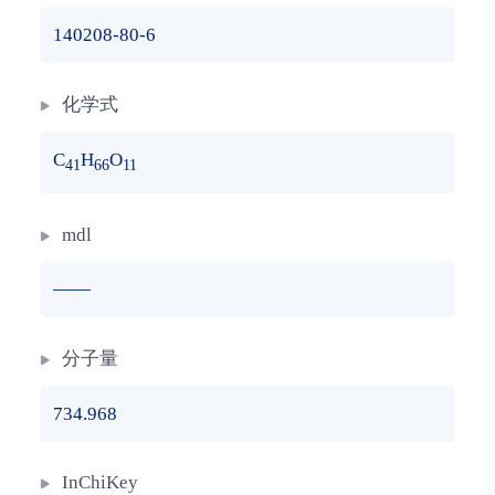
140208-80-6
化学式
C
H
O
41
66
11
mdl
——
分子量
734.968
InChiKey