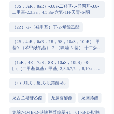
（3S，3aR，8aR）-3,8a-二羟基-5-异丙基-3,8-
二甲基-2,3,3a，4,5,8a-六氢-1H-天青-6-酮
（2Z）-2-（羟甲基）丁-2-烯酸乙酯
（2S，4aR，6aR，7R，9S，10aS，10bR）-甲
基9-（苯甲酰氧基）-2-（呋喃-3-基）-十二烷
基-6a，10b-二甲基-4，10-dioxo-1H-苯并[f]异
亚甲基-7-羧酸盐
（1aR，4E，7aS，8R，10aS，10bS）-8-
[（（二甲基氨基）甲基]-2,3,6,7,7a，8,10a，
10b-八氢-1a，5-二甲基-氧杂壬酸[9,10]环癸
[1,2-b]呋喃-9（1aH）-酮
（+）顺式，反式-脱落酸-d6
龙舌兰皂苷乙酯
龙脑香醇酮
龙脑烯醛
龙脑7-O-[Β-D-呋喃芹菜糖基-(1→6)]-Β-D-吡喃