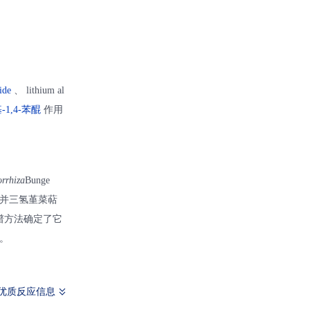
ide
、 lithium al
-1,4-苯醌
作用
orrhiza
Bunge
并三氢堇菜萜
谱方法确定了它
。
优质反应信息