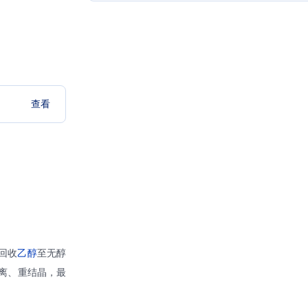
查看
回收
乙醇
至无醇
离、重结晶，最