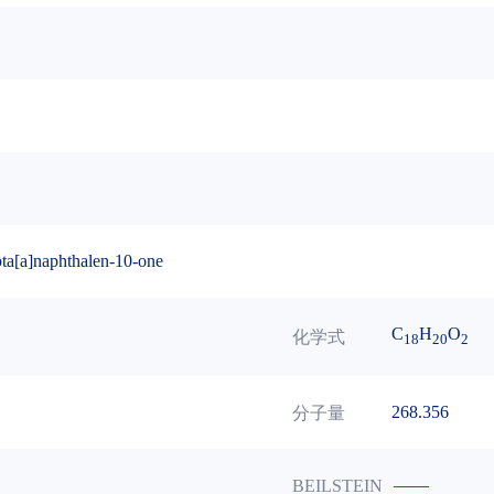
pta[a]naphthalen-10-one
C
H
O
化学式
18
20
2
268.356
分子量
——
BEILSTEIN