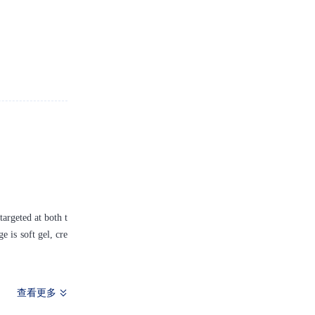
targeted at both t
e is soft gel, cre
查看更多