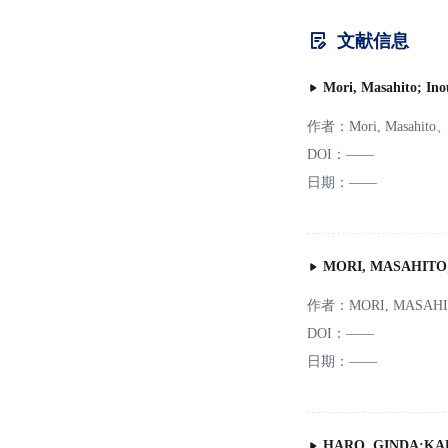
文献信息
Mori, Masahito; Inou
作者：
Mori, Masahito、
DOI：
——
日期：
——
MORI, MASAHITO;I
作者：
MORI, MASAH
DOI：
——
日期：
——
HARO, GINDA;KAKI