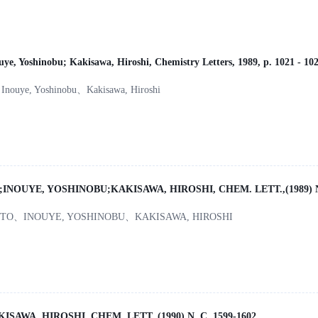
ye, Yoshinobu; Kakisawa, Hiroshi, Chemistry Letters, 1989, p. 1021 - 10
Inouye, Yoshinobu、Kakisawa, Hiroshi
NOUYE, YOSHINOBU;KAKISAWA, HIROSHI, CHEM. LETT.,(1989) N,
ITO、INOUYE, YOSHINOBU、KAKISAWA, HIROSHI
SAWA, HIROSHI, CHEM. LETT.,(1990) N, C. 1599-1602