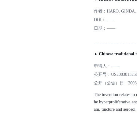
作者：
HARO, GINDA
DOI：
——
日期：
——
Chinese traditional 
申请人：
——
公开号：
US200301525
公开（公告）日：
2003
The invention relates to 
he hyperproliferative and
am, tincture and aerosol 