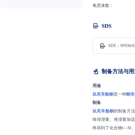
氢受体数：
SDS
SDS：9f958e92
制备方法与用
用途
鼠尾草酚酮
是一种
酮类
制备
鼠尾草酚酮
的制备方法
味得浸膏。将浸膏加
终得到了化合物Ⅰ～Ⅳ