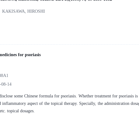
、KAKISAWA, HIROSHI
medicines for psoriasis
88A1
-08-14
disclose some Chinese formula for psoriasis. Whether treatment for psoriasis is 
 inflammatory aspect of the topical therapy. Specially, the administration dosag
etc. topical dosages.