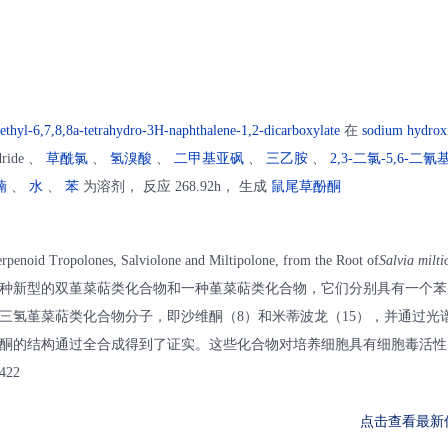
ethyl-6,7,8,8a-tetrahydro-3H-naphthalene-1,2-dicarboxylate
在
sodium hydrox
dride 、
草酰氯
、
氢溴酸
、
二甲基亚砜
、
三乙胺
、
2,3-二氯-5,6-二氰基
喃
、
水
、
苯
为溶剂， 反应 268.92h， 生成
鼠尾草酚酮
terpenoid Tropolones, Salviolone and Miltipolone, from the Root of
Salvia milti
种新型的双堇菜萜类化合物和一种堇菜萜类化合物，它们分别具有一个苯
三氢堇菜萜类化合物分子，即沙维酮（8）和米蒂波龙（15），并通过光
酮的结构通过全合成得到了证实。这些化合物对培养细胞具有细胞毒活性
3422
点击查看最新