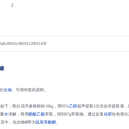
2
a8cf8ff41c98101120911458
途
衍
生物
，可用作医药原料。
如下：取白花丹参根粗粉10kg，用95%
乙醇
超声提取3次后合并提取液，
适量
水
溶解，再用
醋酸乙酯
萃取，得到87g萃取物。通过反复
硅胶
柱色谱分
。其中，化合物Ⅲ即为
鼠尾草酚酮
。