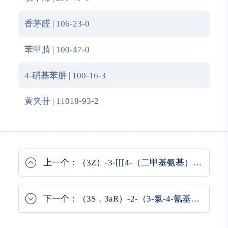
香茅醛 | 106-23-0
苯甲腈 | 100-47-0
4-硝基苯肼 | 100-16-3
黄夹苷 | 11018-93-2
上一个：（3Z）-3-[[[4-（二甲基氨基）苯基]亚甲基]-1H-吲哚-2-酮
下一个：（3S，3aR）-2-（3-氯-4-氰基苯基）-3-环戊基-3,3a，4,5-四氢-2H-苯并[g]吲唑-7-羧酸