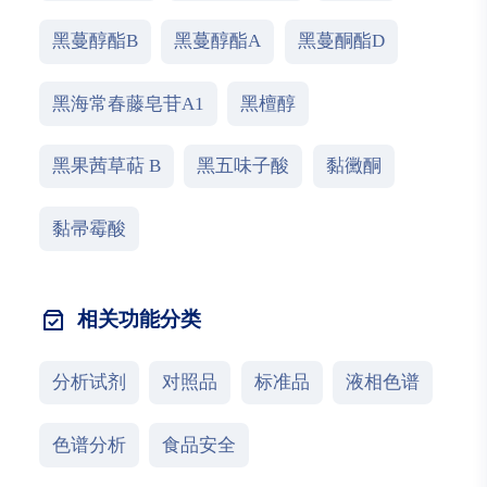
黑蔓醇酯B
黑蔓醇酯A
黑蔓酮酯D
黑海常春藤皂苷A1
黑檀醇
黑果茜草萜 B
黑五味子酸
黏黴酮
黏帚霉酸
相关功能分类
分析试剂
对照品
标准品
液相色谱
色谱分析
食品安全