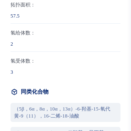
拓扑面积：
57.5
氢给体数：
2
氢受体数：
3
同类化合物
（5β，6α，8α，10α，13α）-6-羟基-15-氧代
黄-9（11），16-二烯-18-油酸