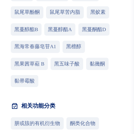
鼠尾草酚酮
鼠尾草苦内脂
黑蚁素
黑蔓醇酯B
黑蔓醇酯A
黑蔓酮酯D
黑海常春藤皂苷A1
黑檀醇
黑果茜草萜 B
黑五味子酸
黏黴酮
黏帚霉酸
相关功能分类
肼或胲的有机衍生物
酮类化合物