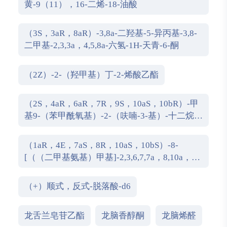
黄-9（11），16-二烯-18-油酸
（3S，3aR，8aR）-3,8a-二羟基-5-异丙基-3,8-
二甲基-2,3,3a，4,5,8a-六氢-1H-天青-6-酮
（2Z）-2-（羟甲基）丁-2-烯酸乙酯
（2S，4aR，6aR，7R，9S，10aS，10bR）-甲
基9-（苯甲酰氧基）-2-（呋喃-3-基）-十二烷
基-6a，10b-二甲基-4，10-dioxo-1H-苯并[f]异
亚甲基-7-羧酸盐
（1aR，4E，7aS，8R，10aS，10bS）-8-
[（（二甲基氨基）甲基]-2,3,6,7,7a，8,10a，
10b-八氢-1a，5-二甲基-氧杂壬酸[9,10]环癸
[1,2-b]呋喃-9（1aH）-酮
（+）顺式，反式-脱落酸-d6
龙舌兰皂苷乙酯
龙脑香醇酮
龙脑烯醛