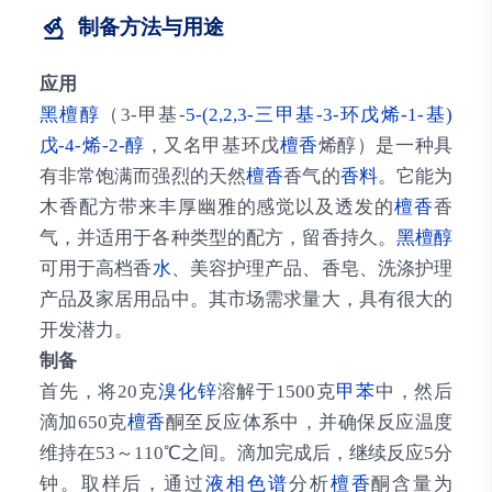
制备方法与用途
应用
黑檀醇
（3-甲基-
5-(2,2,3-三甲基-3-环戊烯-1-基)
戊-4-烯-2-醇
，又名甲基环戊
檀香
烯醇）是一种具
有非常饱满而强烈的天然
檀香
香气的
香料
。它能为
木香配方带来丰厚幽雅的感觉以及透发的
檀香
香
气，并适用于各种类型的配方，留香持久。
黑檀醇
可用于高档香
水
、美容护理产品、香皂、洗涤护理
产品及家居用品中。其市场需求量大，具有很大的
开发潜力。
制备
首先，将20克
溴化锌
溶解于1500克
甲苯
中，然后
滴加650克
檀香
酮至反应体系中，并确保反应温度
维持在53～110℃之间。滴加完成后，继续反应5分
钟。取样后，通过
液相色谱
分析
檀香
酮含量为