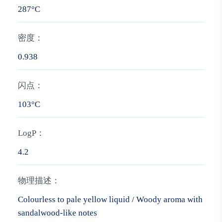
287°C
密度：
0.938
闪点：
103°C
LogP：
4.2
物理描述：
Colourless to pale yellow liquid / Woody aroma with
sandalwood-like notes