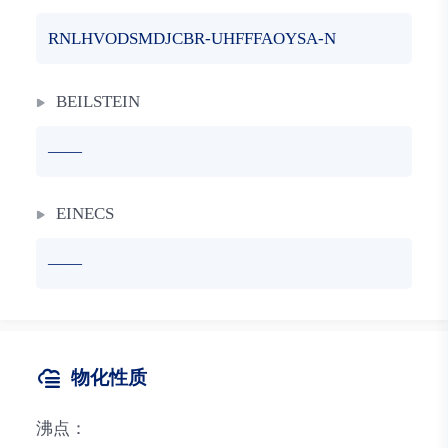
RNLHVODSMDJCBR-UHFFFAOYSA-N
BEILSTEIN
——
EINECS
——
物化性质
沸点：