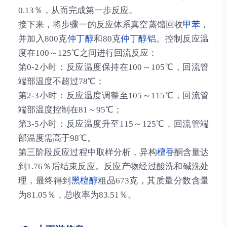
0.13％，从而完成第一步反应。
接下来，将步骤一的反应体系真空蒸馏回收
甲苯
，
并加入800克
仲丁醇
和80克
仲丁醇铝
。控制反应温
度在100～125℃之间进行回流反应：
第0-2小时：反应温度保持在100～105℃，回流管
端部温度不超过78℃；
第2-3小时：反应温度调整至105～115℃，回流管
端部温度控制在81～95℃；
第3-5小时：反应温度升至115～125℃，回流管端
部温度需高于98℃。
第三阶段反应过程中取样分析，异构
檀香
酮含量达
到1.76％后结束反应。反应产物经过酸洗和碱洗处
理，最终得到
黑檀醇
粗品673克，其质量分数含量
为81.05％，总收率为83.51％。