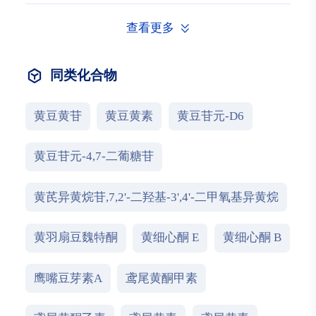
查看更多
同类化合物
黄豆黄苷
黄豆黄素
黄豆苷元-D6
黄豆苷元-4,7-二葡糖苷
黄芪异黄烷苷,7,2'-二羟基-3',4'-二甲氧基异黄烷
黄羽扇豆魏特酮
黄细心酮 E
黄细心酮 B
鹰嘴豆芽素A
鸢尾黄酮甲素