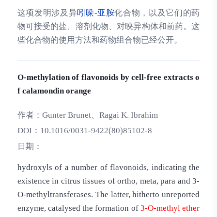
这项发明涉及异
吲哚
-
亚胺
化合物，以及它们的药
物可接受的盐、溶剂化物、对映异构体和前药。这
些化合物的使用方法和药物组合物已经公开。
O-methylation of flavonoids by cell-free extracts o
f calamondin orange
作者：
Gunter Brunet、Ragai K. Ibrahim
DOI：
10.1016/0031-9422(80)85102-8
日期：
——
hydroxyls of a number of flavonoids, indicating the
existence in citrus tissues of ortho, meta, para and 3-
O-methyltransferases. The latter, hitherto unreported
enzyme, catalysed the formation of
3-O-methyl
ether