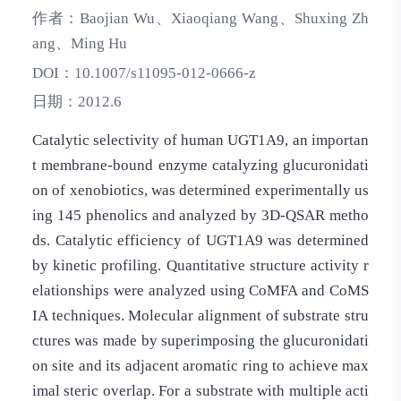
作者：
Baojian Wu、Xiaoqiang Wang、Shuxing Zh
ang、Ming Hu
DOI：
10.1007/s11095-012-0666-z
日期：
2012.6
Catalytic selectivity of human UGT1A9, an importan
t membrane-bound enzyme catalyzing glucuronidati
on of xenobiotics, was determined experimentally us
ing 145 phenolics and analyzed by 3D-QSAR metho
ds. Catalytic efficiency of UGT1A9 was determined
by kinetic profiling. Quantitative structure activity r
elationships were analyzed using CoMFA and CoMS
IA techniques. Molecular alignment of substrate stru
ctures was made by superimposing the glucuronidati
on site and its adjacent aromatic ring to achieve max
imal steric overlap. For a substrate with multiple acti