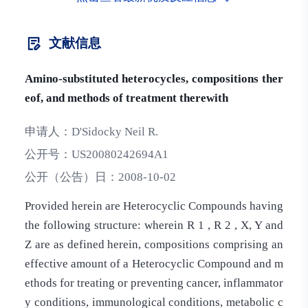
文献信息
Amino-substituted heterocycles, compositions ther
eof, and methods of treatment therewith
申请人：
D'Sidocky Neil R.
公开号：
US20080242694A1
公开（公告）日：
2008-10-02
Provided herein are Heterocyclic Compounds having
the following structure: wherein R 1 , R 2 , X, Y and
Z are as defined herein, compositions comprising an
effective amount of a Heterocyclic Compound and m
ethods for treating or preventing cancer, inflammator
y conditions, immunological conditions, metabolic c