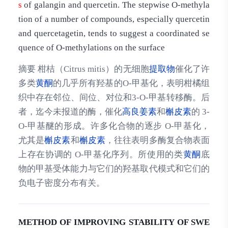
s
of galangin and quercetin. The stepwise O-methyla
tion of a number of compounds, especially quercetin
and quercetagetin, tends to suggest a coordinated se
quence of O-methylations on the surface
摘要 柑桔（Citrus mitis）的无细胞
提取物
催化了许
多类
黄酮
的几乎所有羟基的O-甲基化，表明柑橘组
织中存在邻位、间位、对位和3-O-甲基转移酶。后
者，迄今未报道的酶，催化
高良姜素
和
槲皮素
的 3-
O-甲基醚的形成。许多化合物的逐步 O-甲基化，
尤其是
槲皮素
和
槲皮素
，往往表明多酶复合物表面
上存在协调的 O-甲基化序列。所使用的类
黄酮
底
物的甲基受体能力与它们的羟基取代模式和它们的
负电子密度分布有关。
METHOD OF IMPROVING STABILITY OF SWE