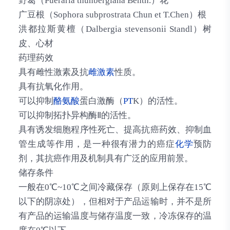
野葛（Pueraria thunbergiana Benth.）花
广豆根（Sophora subprostrata Chun et T.Chen）根
洪都拉斯黄檀（Dalbergia stevensonii Standl）树
皮、心材
药理药效
具有雌性激素及抗
雌激素
性质。
具有抗氧化作用。
可以抑制
酪氨酸
蛋白激酶（
PT
K）的活性。
可以抑制拓扑异构酶Ⅱ的活性。
具有诱发细胞程序性死亡、提高抗癌药效、抑制血
管生成等作用，是一种很有潜力的癌症
化学
预防
剂，其抗癌作用及机制具有广泛的应用前景。
储存条件
一般在0℃~10℃之间冷藏保存（原则上保存在15℃
以下的阴凉处），但相对于产品运输时，并不是所
有产品的运输温度与储存温度一致，冷冻保存的温