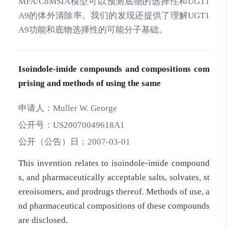
MFA/CoMSIA模型可以预测底物的选择性和UGT1
A9的体外清除率。我们的发现还提供了理解UGT1
A9功能和底物选择性的可能分子基础。
Isoindole-imide compounds and compositions com
prising and methods of using the same
申请人：
Muller W. George
公开号：
US20070049618A1
公开（公告）日：
2007-03-01
This invention relates to isoindole-imide compound
s, and pharmaceutically acceptable salts, solvates, st
ereoisomers, and prodrugs thereof. Methods of use, a
nd pharmaceutical compositions of these compounds
are disclosed.