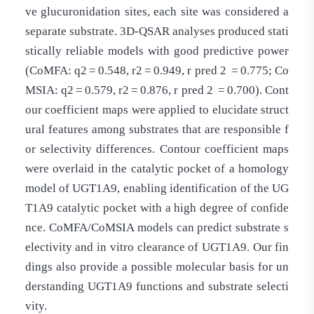
ve glucuronidation sites, each site was considered a
separate substrate. 3D-QSAR analyses produced stati
stically reliable models with good predictive power
(CoMFA: q2 = 0.548, r2 = 0.949, r pred 2 = 0.775; Co
MSIA: q2 = 0.579, r2 = 0.876, r pred 2 = 0.700). Cont
our coefficient maps were applied to elucidate struct
ural features among substrates that are responsible f
or selectivity differences. Contour coefficient maps
were overlaid in the catalytic pocket of a homology
model of UGT1A9, enabling identification of the UG
T1A9 catalytic pocket with a high degree of confide
nce. CoMFA/CoMSIA models can predict substrate s
electivity and in vitro clearance of UGT1A9. Our fin
dings also provide a possible molecular basis for un
derstanding UGT1A9 functions and substrate selecti
vity.