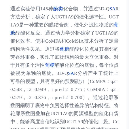
通过实验使用145种
酚类
化合物，并通过3D-Q
SA
R
方法分析，确定了人UGT1A9的催化选择性。UGT
1A9是一种重要的膜结合酶，催化外源性物质的
葡
糖
醛酸化反应。通过动力学分析确定了UGT1A9的
催化效率。使用CoMFA和CoMSIA技术分析了定量
结构活性关系。通过将
葡糖
醛酸化位点及其相邻的
芳香环重叠，实现了底物结构的最大立体重叠。对
于具有多个活性
葡糖
醛酸化位点的底物，每个位点
被视为单独的底物。3D-Q
SA
R分析产生了统计上
可靠的模型，具有良好的预测能力（CoMFA：q2=
0.548，r2=0.949，r pred 2=0.775；CoMSIA：q2=
0.579，r2=0.876，r pred 2=0.700）。通过轮廓系
数图阐明了底物中负责选择性差异的结构特征。将
轮廓系数图叠加在UGT1A9的同源模型的催化口袋
中，能够高度自信地识别UGT1A9的催化口袋。Co