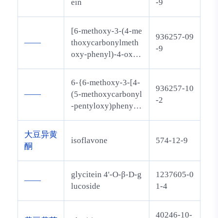
ein
-9
[6-methoxy-3-(4-me
936257-09
——
thoxycarbonylmeth
-9
oxy-phenyl)-4-oxo-
4H-chromen-7-ylox
y]acetic acid methyl
6-{6-methoxy-3-[4-
936257-10
ester
——
(5-methoxycarbonyl
-2
-pentyloxy)phenyl]-
4-oxo-4H-chromen-
7-yloxy}hexanoic a
大豆异黄
isoflavone
574-12-9
cid methyl ester
酮
glycitein 4'-O-β-D-g
1237605-0
——
lucoside
1-4
40246-10-