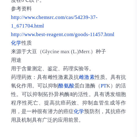
度在0℃以下。
参考资料
http://www.chemsrc.com/cas/54239-37-
1_671704.html
http://www.best-reagent.com/goods-11457.html
化学
性质
来源于大豆（Glycine max (L.)Merr.）种子
用途
用于含量测定、鉴定、药理实验等。
药理药效：具有雌性激素及抗
雌激素
性质。具有抗
氧化作用。可以抑制
酪氨酸
蛋白激酶（
PT
K）的活
性。可以抑制拓扑异构酶Ⅱ的活性。具有诱发细胞
程序性死亡、提高抗癌药效、抑制血管生成等作
用，是一种很有潜力的癌症
化学
预防剂，其抗癌作
用及机制具有广泛的应用前景。