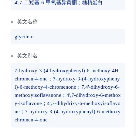
4',7-二羟基-6-甲氧基异黄酮；糖精蛋白
英文名称
glycitein
英文别名
7-hydroxy-3-(4-hydroxyphenyl)-6-methoxy-4H-
chromen-4-one；7-hydroxy-3-(4-hydroxypheny
l)-6-methoxy-4-chromenone；7,4'-dihydroxy-6-
methoxyisoflavanone；4',7-dihydroxy-6-methox
y-isoflavone；4',7-dihydrixy-6-methoxyisoflavo
ne；7-hydroxy-3-(4-hydroxyphenyl)-6-methoxy
chromen-4-one