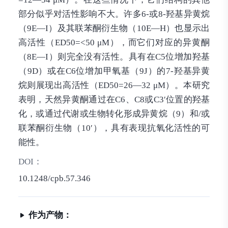
部分似乎对活性影响不大。许多6-或8-羟基异黄烷
（9E—I）及其联苯酮衍生物（10E—H）也显示出
高活性（ED50=<50 μM），而它们对应的异黄酮
（8E—I）则完全没有活性。具有在C5位增加羟基
（9D）或在C6位增加甲氧基（9J）的7-羟基异黄
烷则展现出高活性（ED50=26—32 μM）。本研究
表明，天然异黄酮通过在C6、C8或C3′位置的羟基
化，或通过代谢或生物转化形成异黄烷（9）和/或
联苯酮衍生物（10′），具有表现抗氧化活性的可
能性。
DOI：
10.1248/cpb.57.346
作为产物：