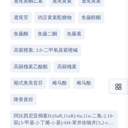
鸢尾黄酮乙素
鸢尾黄素
鸢尾黄素
鸢尾苷
鸡豆黄素配糖物
鱼藤醇酮
鱼藤酮
鱼藤二酮
魚藤素
高紫檀素; 3,9-二甲氧基紫檀碱
高丽槐素乙酸酯
高丽槐素
顺式奥美昔芬
雌马酚
雌马酚
降香黄烃
阿比西尼亚桐素II;(6aR,11aR)-6a,11a-二氢-2,10-
双(3-甲基-2-丁烯-1-基)-6H-苯并呋喃并[3,2-c]