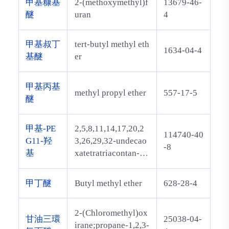
甲基糠基
2-(methoxymethyl)f
13679-46-
醚
uran
4
甲基叔丁
tert-butyl methyl eth
1634-04-4
基醚
er
甲基丙基
methyl propyl ether
557-17-5
醚
甲基-PE
2,5,8,11,14,17,20,2
114740-40
G11-羟
3,26,29,32-undecao
-8
基
xatetratriacontan-34
-ol
甲丁醚
Butyl methyl ether
628-28-4
2-(Chloromethyl)ox
甘油三環
25038-04-
irane;propane-1,2,3-