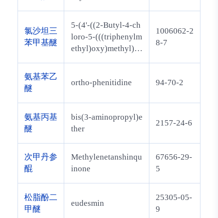
5-(4'-((2-Butyl-4-ch
氯沙坦三
1006062-2
loro-5-(((triphenylm
苯甲基醚
8-7
ethyl)oxy)methyl)-1
H-imidazol-1-yl)met
hyl)biphenyl-2-yl)-
氨基苯乙
ortho-phenitidine
94-70-2
1H-tetrazole
醚
氨基丙基
bis(3-aminopropyl)e
2157-24-6
醚
ther
次甲丹参
Methylenetanshinqu
67656-29-
醌
inone
5
松脂酚二
25305-05-
eudesmin
甲醚
9