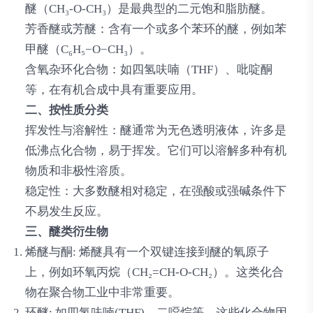
醚（CH₃-O-CH₃）是最典型的二元饱和脂肪醚。
芳香醚或芳醚
：含有一个或多个苯环的醚，例如苯
甲醚（C₆H₅−O−CH₃）。
含氧杂环化合物
：如四氢呋喃（THF）、吡啶酮
等，在有机合成中具有重要应用。
二、按性质分类
挥发性与溶解性
：醚通常为无色透明液体，许多是
低沸点化合物，易于挥发。它们可以溶解多种有机
物质和非极性溶质。
稳定性
：大多数醚相对稳定，在强酸或强碱条件下
不易发生反应。
三、醚类衍生物
烯醚与酮
: 烯醚具有一个双键连接到醚的氧原子
上，例如环氧丙烷（CH₂=CH-O-CH₂）。这类化合
物在聚合物工业中非常重要。
环醚
: 如四氢呋喃(THF)、二噁烷等。这些化合物因