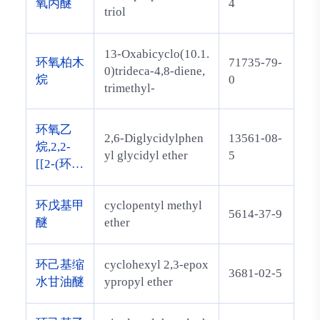
氧丙醚
4
triol
13-Oxabicyclo(10.1.
环氧柏木
71735-79-
0)trideca-4,8-diene,
烷
0
trimethyl-
环氧乙
2,6-Diglycidylphen
13561-08-
烷,2,2-
yl glycidyl ether
5
[[2-(环氧
乙烷YL
甲氧基)-
环戊基甲
cyclopentyl methyl
5614-37-9
1,3-苯基
醚
ether
ENE]双
(亚甲
环己基缩
cyclohexyl 2,3-epox
基)]双-
3681-02-5
水甘油醚
ypropyl ether