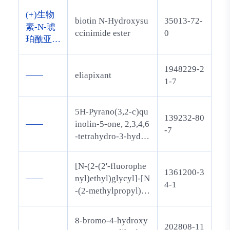
基3-(三
-二烯-3-
(+)生物
氟甲基)
biotin N-Hydroxysu
35013-72-
酮
素-N-琥
苯基]哌
ccinimide ester
0
珀酰亚胺
啶-3-甲
基酯
酰胺
1948229-2
——
eliapixant
1-7
5H-Pyrano(3,2-c)qu
139232-80
——
inolin-5-one, 2,3,4,6
-7
-tetrahydro-3-hydro
xy-2,2-dimethyl-4-
(2-oxo-1-pyrrolidin
[N-(2-(2'-fluorophe
1361200-3
yl)-6-(phenylmethy
——
nyl)ethyl)glycyl]-[N
4-1
l)-, trans-
-(2-methylpropyl)gl
ycyl]-N-[3-(2'-oxop
yrrolidinyl)propyl]g
8-bromo-4-hydroxy
202808-11
lycinamide