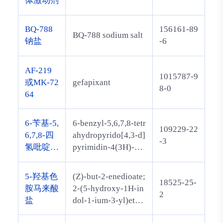
体激动剂
BQ-788
156161-89
BQ-788 sodium salt
钠盐
-6
AF-219
1015787-9
或MK-72
gefapixant
8-0
64
6-苄基-5,
6-benzyl-5,6,7,8-tetr
109229-22
6,7,8-四
ahydropyrido[4,3-d]
-3
氢吡啶并
pyrimidin-4(3H)-on
[4,3-d]嘧
e
啶-4(3H)
5-羟基色
(Z)-but-2-enedioate;
18525-25-
-酮
胺马来酸
2-(5-hydroxy-1H-in
2
盐
dol-1-ium-3-yl)ethy
lazanium