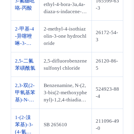
3-氟硼吡
165599-63
ethyl-4-bora-3a,4a-
咯-丙酸
-3
diaza-s-indacene-3-
propionic acid
2-甲基-4
2-methyl-4-isothiaz
26172-54-
-异噻唑
olin-3-one hydrochl
3
啉-3-酮
oride
盐酸盐
2,5-二氟
2,5-difluorobenzene
26120-86-
苯磺酰氯
sulfonyl chloride
5
2,3-双(2-
Benzenamine, N-(2,
524923-88
甲氧基苯
3-bis(2-methoxyphe
-4
基)-N-苯
nyl)-1,2,4-thiadiazol
基-1,2,4-
-5(2H)-ylidene)-
噻二唑-5
1-(2-溴
211096-49
-亚胺
苯基)-3-
SB 265610
-0
(4-氰基-