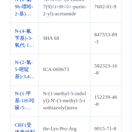
苯基]-1-
基]-N'-[4
9h-嘌呤-
7(9)<i>H</i>-purin-
7602-01-9
萘羧酰胺
-(三氟甲
2-基)乙
2-yl)-acetamide
盐酸盐
氧基)苯
酰胺
基]脲
N-(4-氟
847553-89
苄基)-3-
SHA 68
-3
氧代-1,1-
二苯基四
氢-1H-恶
N-(2-氯-
582323-16
唑并[3,4-
5-嘧啶
ICA-069673
-8
A]吡嗪-7
基)-3,4-
(3H)-羧
二氟苯甲
酰胺
酰胺
N-(1-甲
N-(1-methyl-5-indol
152239-46
基-1H-吲
yl)-N'-(3-methyl-5-i
-8
哚-5-基)-
sothiazolyl)urea
n-(3-甲
基-5-异
CRF1受
thr-Lys-Pro-Arg
9015-71-8
噻唑)脲