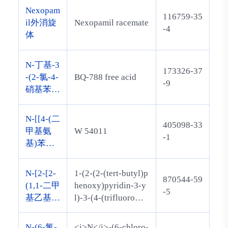
5]triazin-4-ylamino)
Nexopam
116759-35
-2-oxopyrrolidin-1-
il外消旋
Nexopamil racemate
-4
yl)cyclohexyl)aceta
体
mide
N-丁基-3
173326-37
-(2-氯-4-
BQ-788 free acid
-9
硝基苯基
亚肼基)-
1-氰基-2
N-[[4-(二
405098-33
-甲基丙-
甲基氨
W 54011
-1
1-烯-1,3-
基)苯基]
二甲酰亚
甲基]-1,
胺
2,3,4-四
N-[2-[2-
1-(2-(2-(tert-butyl)p
870544-59
氢-7-甲
(1,1-二甲
henoxy)pyridin-3-y
-5
氧基-n-
基乙基)
l)-3-(4-(trifluoromet
[4-(1-甲
苯氧基]-
hoxy)phenyl)urea
基乙基)
3-吡啶
N-(6-氯-
<i>N</i>-(6-chloro-