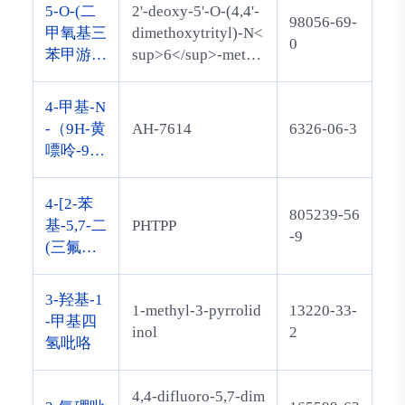
5-O-(二
2'-deoxy-5'-O-(4,4'-
98056-69-
甲氧基三
dimethoxytrityl)-N<
0
苯甲游
sup>6</sup>-methy
基)-n6-
ladenosine
甲基-2-
4-甲基-N
脱氧腺苷
-（9H-黄
AH-7614
6326-06-3
酸
嘌呤-9-
基）苯磺
酰胺
4-[2-苯
805239-56
基-5,7-二
PHTPP
-9
(三氟甲
基)吡唑
并[1,5-a]
3-羟基-1
1-methyl-3-pyrrolid
13220-33-
嘧啶-3-
-甲基四
inol
2
基]苯酚
氢吡咯
4,4-difluoro-5,7-dim