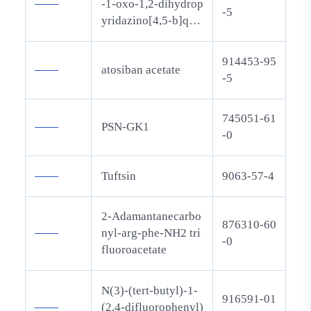
——
-1-oxo-1,2-dihydrop
-5
yridazino[4,5-b]qui
noline 5-oxide
914453-95
——
atosiban acetate
-5
745051-61
——
PSN-GK1
-0
——
Tuftsin
9063-57-4
2-Adamantanecarbo
876310-60
——
nyl-arg-phe-NH2 tri
-0
fluoroacetate
N(3)-(tert-butyl)-1-
916591-01
——
(2,4-difluorophenyl)