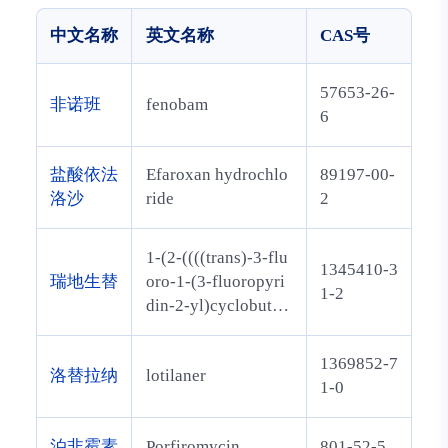
中文名称
英文名称
CAS号
57653-26-
非诺班
fenobam
6
盐酸依法
Efaroxan hydrochlo
89197-00-
洛沙
ride
2
1-(2-((((trans)-3-flu
1345410-3
瑞地生替
oro-1-(3-fluoropyri
1-2
din-2-yl)cyclobutyl)
methyl)amino)pyrim
idin-5-yl)-1H-pyrrol
1369852-7
洛替拉纳
lotilaner
e-3-carboxamide
1-0
泊非霉素
Porfiromycin
801-52-5