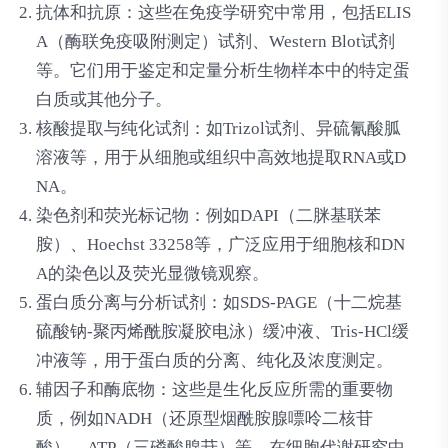
抗体和抗原
：这些在免疫学研究中常用，包括ELIS
A（酶联免疫吸附测定）试剂、Western Blot试剂
等。它们用于鉴定和定量分析生物样本中的特定蛋
白质或其他分子。
核酸提取与纯化试剂
：如Trizol试剂、异硫氰酸胍
溶液等，用于从细胞或组织中高效地提取RNA或D
NA。
染色剂和荧光标记物
：例如DAPI（二脒基联苯
胺）、Hoechst 33258等，广泛应用于细胞核和DN
A的染色以及荧光显微镜观察。
蛋白质分离与分析试剂
：如SDS-PAGE（十二烷基
硫酸钠-聚丙烯酰胺凝胶电泳）缓冲液、Tris-HCl缓
冲液等，用于蛋白质的分离、纯化及浓度测定。
辅因子和酶底物
：这些是生化反应所需的重要物
质，例如NADH（还原型烟酰胺腺嘌呤二核苷
酸）、ATP（三磷酸腺苷）等，在细胞代谢研究中