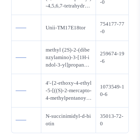
-0
-4,5,6,7-tetrahydro-
1H-4,7-methano-ind
azole-3-carboxamid
754177-77
——
Unii-TM17E18tor
e
-0
methyl (2S)-2-(dibe
259674-19
——
nzylamino)-3-[1H-i
-6
ndol-3-yl]propanoat
e
4'-{2-ethoxy-4-ethyl
1073549-1
——
-5-[((S)-2-mercapto-
0-6
4-methylpentanoyla
mino)methyl]-imida
zol-1-ylmethyl}-3'-f
N-succinimidyl-d-bi
35013-72-
——
luorobiphenyl-2-car
otin
0
boxylic acid