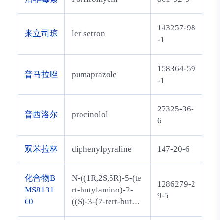
143257-98
来立司琼
lerisetron
-1
158364-59
普马拉唑
pumaprazole
-1
27325-36-
普西洛尔
procinolol
6
双苯拉林
diphenylpyraline
147-20-6
化合物B
N-((1R,2S,5R)-5-(te
1286279-2
MS8131
rt-butylamino)-2-
9-5
60
((S)-3-(7-tert-butylp
yrazolo[1,5-a][1,3,