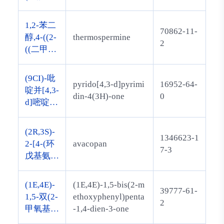
1H-苯并
三唑-7-
1,2-苯二
70862-11-
基)脲
醇,4-((2-
thermospermine
2
((二甲氨
基)甲基)
苯基)硫
(9CI)-吡
pyrido[4,3-d]pyrimi
16952-64-
代)-,(Z)-
啶并[4,3-
din-4(3H)-one
0
2-丁烯二
d]嘧啶-4
酸酯(1:
(1H)-酮
1)(salt)
(2R,3S)-
1346623-1
2-[4-(环
avacopan
7-3
戊基氨
基)苯基]
-1-(2-氟-
(1E,4E)-
(1E,4E)-1,5-bis(2-m
39777-61-
6-甲基苯
1,5-双(2-
ethoxyphenyl)penta
2
甲酰基)-
甲氧基苯
-1,4-dien-3-one
N-[4-甲
基)戊-1,4