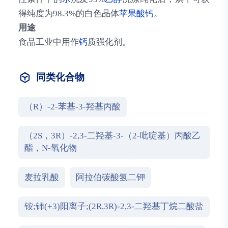
得纯度为98.3%的白色晶体
苹果酸钙
。
用途
食品工业中用作
钙
质强化剂。
同类化合物
（R）-2-苯基-3-羟基丙酸
（2S，3R）-2,3-二羟基-3-（2-吡啶基）丙酸乙
酯，N-氧化物
麦拉乳酸
阿拉伯碳酸氢二钾
铵;铈(+3)阳离子;(2R,3R)-2,3-二羟基丁烷二酸盐