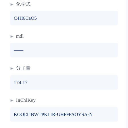
化学式
C4H6CaO5
mdl
——
分子量
174.17
InChiKey
KOOLTIBWTPKLIR-UHFFFAOYSA-N