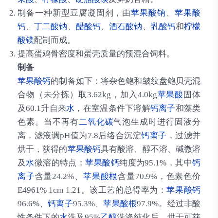
制备一种新型豆腐凝固剂，由
苹果酸钠
、
苹果酸
钙
、
丁二酸
钠
、
醋酸钙
、
酒石酸钠
、
乳酸钙
和
柠檬
酸镁
配制而成。
提高蛋鸡骨密度和蛋壳质量的预混合饲料。
制备
苹果酸钙
的制备如下：将杂色鲍和皱纹盘鲍贝壳混
合物（未分拣）取3.62kg，加入4.0kg
苹果酸
固体
及60.1升自来
水
，在室温条件下溶解
钙离子
和藻类
色素。当不再有
二氧化碳
气泡生成时进行固液分
离，滤液调pH值为7.8后络合沉淀
钙离子
，过滤并
烘干，获得的
苹果酸钙
具有酸溶、醇不溶、碱微溶
及
水
微溶的特点；
苹果酸钙
纯度为95.1%，其中
钙
离子
含量24.2%、
苹果酸根
含量70.9%，色素色价
E4961% 1cm 1.21。该工艺的总得率为：
苹果酸钙
96.6%、
钙离子
95.3%、
苹果酸根
97.9%。经过非酸
性条件下的
水
洗及95%
乙醇
洗涤纯化后，烘干可获