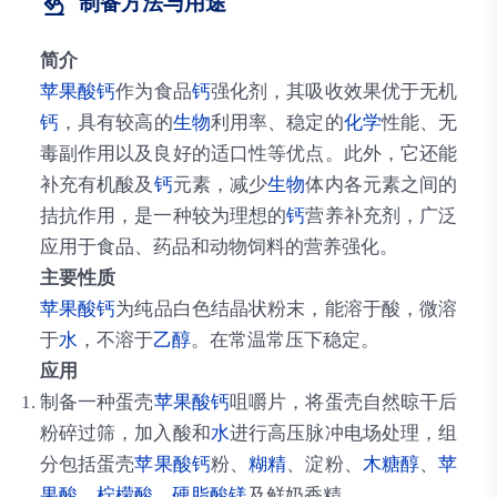
制备方法与用途
简介
苹果酸钙
作为食品
钙
强化剂，其吸收效果优于无机
钙
，具有较高的
生物
利用率、稳定的
化学
性能、无
毒副作用以及良好的适口性等优点。此外，它还能
补充有机酸及
钙
元素，减少
生物
体内各元素之间的
拮抗作用，是一种较为理想的
钙
营养补充剂，广泛
应用于食品、药品和动物饲料的营养强化。
主要性质
苹果酸钙
为纯品白色结晶状粉末，能溶于酸，微溶
于
水
，不溶于
乙醇
。在常温常压下稳定。
应用
制备一种蛋壳
苹果酸钙
咀嚼片，将蛋壳自然晾干后
粉碎过筛，加入酸和
水
进行高压脉冲电场处理，组
分包括蛋壳
苹果酸钙
粉、
糊精
、淀粉、
木糖醇
、
苹
果酸
、
柠檬酸
、
硬脂酸镁
及鲜奶香精。