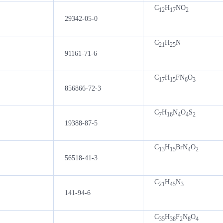
C
H
NO
12
17
2
29342-05-0
C
H
N
21
25
91161-71-6
C
H
FN
O
17
15
6
3
856866-72-3
C
H
N
O
S
7
16
4
4
2
19388-87-5
C
H
BrN
O
13
15
4
2
56518-41-3
C
H
N
21
45
3
141-94-6
C
H
F
N
O
35
38
2
8
4