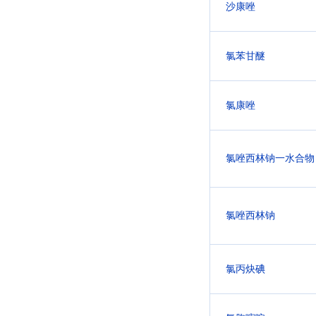
沙康唑
氯苯甘醚
氯康唑
氯唑西林钠一水合物
氯唑西林钠
氯丙炔碘