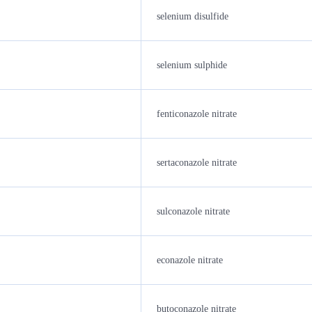
selenium disulfide
selenium sulphide
fenticonazole nitrate
sertaconazole nitrate
sulconazole nitrate
econazole nitrate
butoconazole nitrate