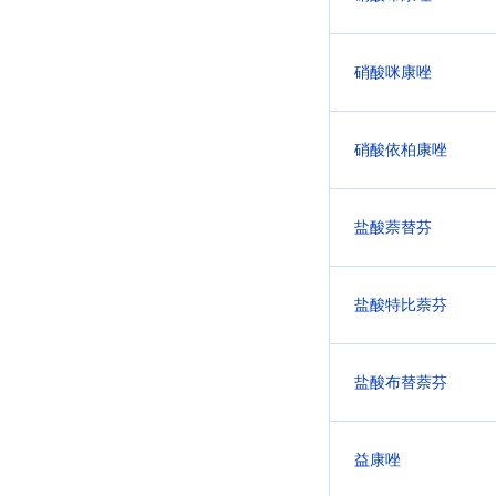
硝酸咪康唑
硝酸依柏康唑
盐酸萘替芬
盐酸特比萘芬
盐酸布替萘芬
益康唑