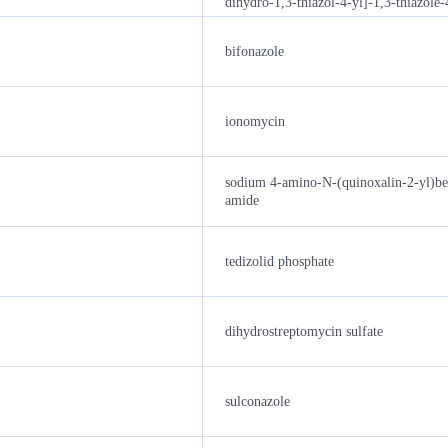
dihydro-1,3-thiazol-4-yl]-1,3-thiazole
bifonazole
ionomycin
sodium 4-amino-N-(quinoxalin-2-yl)be
amide
tedizolid phosphate
dihydrostreptomycin sulfate
sulconazole