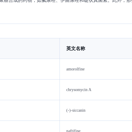
葡聚糖合成的药物，如氟康唑、伊曲康唑和睫状真菌素。此外，
英文名称
amorolfine
chrysomycin A
(-)-siccanin
naftifine