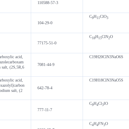
110588-57-3
C
H
ClO
9
11
3
104-29-0
C
H
ClN
O
18
15
2
77175-51-0
rboxylic acid,
C19H20ClN3NaO6S
xazolecarboxam
7081-44-9
salt, (2S,5R,6
rboxylic acid,
C19H18ClN3NaO5S
oxazolyl]carbon
642-78-4
dium salt, (2
C
H
Cl
IO
9
4
3
777-11-7
C
H
FN
O
4
4
3