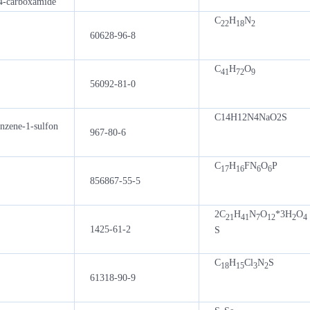
-4-carboxamide
C
H
N
22
18
2
60628-96-8
C
H
O
41
72
9
56092-81-0
C14H12N4NaO2S
nzene-1-sulfon
967-80-6
C
H
FN
O
P
17
16
6
6
856867-55-5
2C
H
N
O
*3H
O
21
41
7
12
2
4
1425-61-2
S
C
H
Cl
N
S
18
15
3
2
61318-90-9