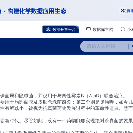
数据开放平台
数据库官网
小
请输入关键词
念珠菌属和隐球菌，并仅用于与两性霉素B（AmB）联合治疗。
要用于局部黏膜及皮肤念珠菌感染；第二个则是咪康唑，如今几
毒性有所减小，被视为抗真菌药物发展过程中的革命性进展。然
个崭新时代。尽管如此，没有一种药物能够实现绝对杀真菌的效