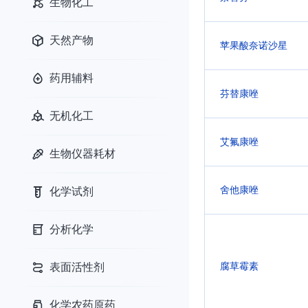
生物化工
天然产物
苹果酸奈诺沙星
药用辅料
芬替康唑
无机化工
艾氟康唑
生物仪器耗材
舍他康唑
化学试剂
分析化学
表面活性剂
腐草霉素
化学农药原药