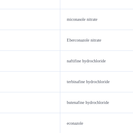
miconasole nitrate
Eberconazole nitrate
naftifine hydrochloride
terbinafine hydrochloride
butenafine hydrochloride
econazole