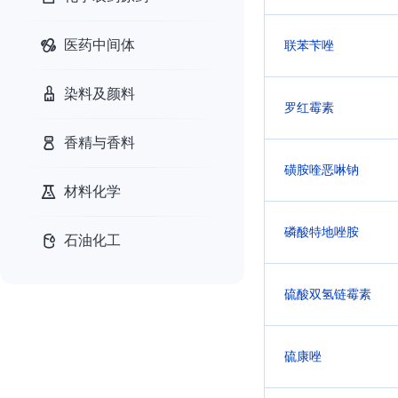
医药中间体
联苯苄唑
染料及颜料
罗红霉素
香精与香料
磺胺喹恶啉钠
材料化学
磷酸特地唑胺
石油化工
硫酸双氢链霉素
硫康唑