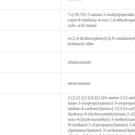
7-((3S,5S)-3-amino-5-methylpiperidin-
ropyl-8-methoxy-4-oxo-1,4-dihydroqui
xylic acid malate
α-(2,4-dichlorophenyl)-β,N-imidazolyl
hiobenzyl ether
efinaconazole
sertaconazole
2-[2-[2-[[2-[[4-[[2-[[6-amino-2-[3-ami
mino-3-oxopropyl)amino]-3-oxopropyl
midine-4-carbonyl]amino]-3-[3-[4-car
ihydroxy-6-(hydroxymethyl)oxan-2-yl
roxy-6-(hydroxymethyl)-3-methyloxan
H-imidazol-5-yl)propanoyl]amino]-3-
ylpentanoyl]amino]-3-oxobutanoyl]ami