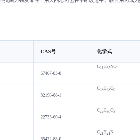
那些抗菌力强及毒性作用大的老药也在不断改进中。联合用药成为
CAS号
化学式
C
H
NO
21
35
67467-83-8
C
H
O
28
28
9
82196-88-1
C
H
O
22
30
3
22733-60-4
C
H
N
21
21
65472-88-0