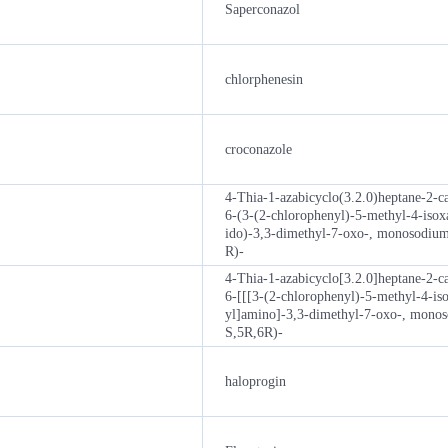
Saperconazol
chlorphenesin
croconazole
4-Thia-1-azabicyclo(3.2.0)heptane-2-ca
6-(3-(2-chlorophenyl)-5-methyl-4-iso
ido)-3,3-dimethyl-7-oxo-, monosodium 
R)-
4-Thia-1-azabicyclo[3.2.0]heptane-2-ca
6-[[[3-(2-chlorophenyl)-5-methyl-4-is
yl]amino]-3,3-dimethyl-7-oxo-, monoso
S,5R,6R)-
haloprogin