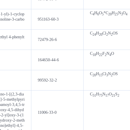
C
H
O
*C
H
N
O
1-yl)-1-cyclop
4
6
5
20
25
3
4
noline-3-carbo
951163-60-3
C
H
Cl
N
OS
24
20
2
2
ethyl 4-phenylt
72479-26-6
C
H
F
N
O
18
22
2
4
164650-44-6
C
H
Cl
N
OS
20
15
3
2
99592-32-2
no-1-[(2,3-dia
C
H
N
O
S
51
75
17
21
2
]-5-methylpyri
bamoyl-3,4,5-tr
]oxy-4,5-dihyd
11006-33-0
-2-yl]oxy-3-(1
hydroxy-2-meth
no]ethyl]-4,5-