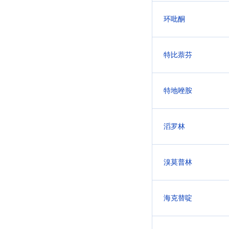
环吡酮
特比萘芬
特地唑胺
滔罗林
溴莫普林
海克替啶