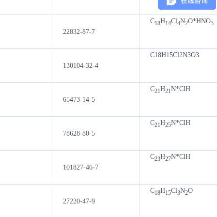
C
H
Cl
N
O*HNO
18
14
4
2
3
22832-87-7
C18H15Cl2N3O3
130104-32-4
C
H
N*ClH
21
21
65473-14-5
C
H
N*ClH
21
25
78628-80-5
C
H
N*ClH
23
27
101827-46-7
C
H
Cl
N
O
18
15
3
2
27220-47-9