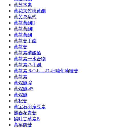
黄苏木素
黄花夹竹桃黄酮
黄芪总皂甙
黄芩黄酮II
黄芩黄酮I
黄芩黄酮
黄芩苷甲酯
黄芩苷
黄芩素磷酸酯
黄芩素一水合物
黄芩素-7-甲醚
黄芩素 6-O-beta-D-吡喃葡萄糖苷
黄芩素
黄烷酮腙
黄烷酮-d5
黄烷酮
黄杞苷
黄宝石羽扇豆素
麗春花青苷
鳞叶甘草素B
高车前苷