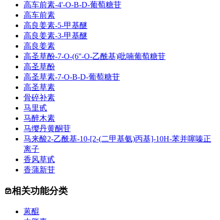
高车前素-4'-O-Β-D-葡萄糖苷
高车前素
高良姜素-5-甲基醚
高良姜素-3-甲基醚
高良姜素
高圣草酚-7-O-(6''-O-乙酰基)吡喃葡萄糖苷
高圣草酚
高圣草素-7-O-Β-D-葡萄糖苷
高圣草素
骨碎补素
马里甙
马醉木素
马缨丹黄酮苷
马来酸2-乙酰基-10-[2-(二甲基氨)丙基]-10H-苯并噻嗪正
离子
香风草甙
香蒲新苷
相关功能分类
蒽醌