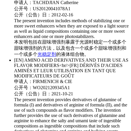
申请人：
TACHDJIAN Catherine
公开号：
US20120041078A1
公开（公告）日：
2012-02-16
The present invention includes methods of stabilizing one or
more sweet enhancers when they are exposed to a light source
as well as liquid compositions containing one or more sweet
enhancers and one or more photostabilizers.
本发明包括在甜味增强剂暴露于光源时稳定一个或多个
甜味增强剂的方法，以及包含一个或多个甜味增强剂和
一个或多个
光稳定剂
的液体组合物。
[EN] AMINO ACID DERIVATIVES AND THEIR USE AS
FLAVOR MODIFIERS<br/>[FR] DÉRIVÉS D'ACIDES
AMINÉS ET LEUR UTILISATION EN TANT QUE
MODIFICATEURS DE GOÛT
申请人：
FIRMENICH & CIE
公开号：
WO2021209345A1
公开（公告）日：
2021-10-21
The present invention provides derivatives of glutamine of
formula (I) and derivatives of arginine of formula (II), and the
use of such compounds as flavor modifiers. The invention
further provides the use of such derivatives of glutamine and
arginine to enhance the salty and umami taste of ingestible
compositions as ingestible compositions that include such