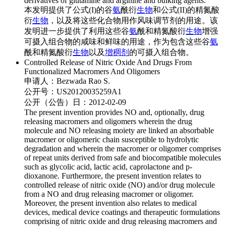
derivatives of glutamine and arginine and bulking agents.
本发明提供了公式(I)的谷
氨
酰衍
生物
和公式(II)的精氮酸
衍
生物
，以及将这些化合物用作风味调节剂的用途。该
发明进一步提供了利用这些谷
氨
酰和精氮酸衍
生物
增强
可摄入组合物的咸味和鲜味的用途，作为包含这些谷
氨
酰和精氮酸衍
生物
以及
增稠剂
的可摄入组合物。
Controlled Release of Nitric Oxide And Drugs From
Functionalized Macromers And Oligomers
申请人：
Bezwada Rao S.
公开号：
US20120035259A1
公开（公告）日：
2012-02-09
The present invention provides NO and, optionally, drug
releasing macromers and oligomers wherein the drug
molecule and NO releasing moiety are linked an absorbable
macromer or oligomeric chain susceptible to hydrolytic
degradation and wherein the macromer or oligomer comprises
of repeat units derived from safe and biocompatible molecules
such as glycolic acid, lactic acid, caprolactone and p-
dioxanone. Furthermore, the present invention relates to
controlled release of nitric oxide (NO) and/or drug molecule
from a NO and drug releasing macromer or oligomer.
Moreover, the present invention also relates to medical
devices, medical device coatings and therapeutic formulations
comprising of nitric oxide and drug releasing macromers and