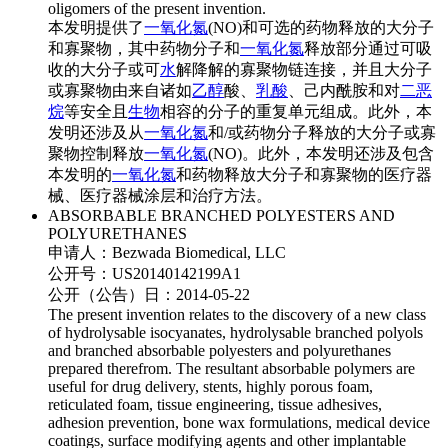
oligomers of the present invention.
本发明提供了
一氧化氮
(NO)和可选的药物释放的大分子
和寡聚物，其中药物分子和
一氧化氮
释放部分通过可吸
收的大分子或可
水
解降解的寡聚物链连接，并且大分子
或寡聚物由来自诸如
乙醇
酸、
乳酸
、己内酰胺和对
二恶
烷
等安全且
生物
相容的分子的重复单元组成。此外，本
发明还涉及从
一氧化氮
和/或药物分子释放的大分子或寡
聚物控制释放
一氧化氮
(NO)。此外，本发明还涉及包含
本发明的
一氧化氮
和药物释放大分子和寡聚物的医疗器
械、医疗器械涂层和治疗方法。
ABSORBABLE BRANCHED POLYESTERS AND
POLYURETHANES
申请人：
Bezwada Biomedical, LLC
公开号：
US20140142199A1
公开（公告）日：
2014-05-22
The present invention relates to the discovery of a new class
of hydrolysable isocyanates, hydrolysable branched polyols
and branched absorbable polyesters and polyurethanes
prepared therefrom. The resultant absorbable polymers are
useful for drug delivery, stents, highly porous foam,
reticulated foam, tissue engineering, tissue adhesives,
adhesion prevention, bone wax formulations, medical device
coatings, surface modifying agents and other implantable