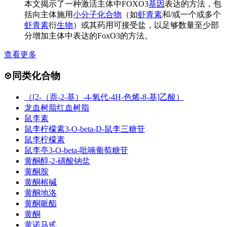
本文揭示了一种激活主体中FOXO3
基因
表达的方法，包
括向主体施用
小分子化合物
（如
虾青素
和/或一个或多个
虾青素
衍
生物
）或其药用可接受盐，以足够数量至少部
分增加主体中表达的FoxO3的方法。
查看更多
同类化合物
（[2-（萘-2-基）-4-氧代-4H-色烯-8-基]乙酸）
龙血树脂红血树脂
鼠李素
鼠李柠檬素3-O-beta-D-鼠李三糖苷
鼠李柠檬素
鼠李亭3-O-beta-吡喃葡萄糖苷
黄酮醇-2-磺酸钠盐
黄酮胺
黄酮榕碱
黄酮地洛
黄酮哌酯
黄酮
黄诺马甙