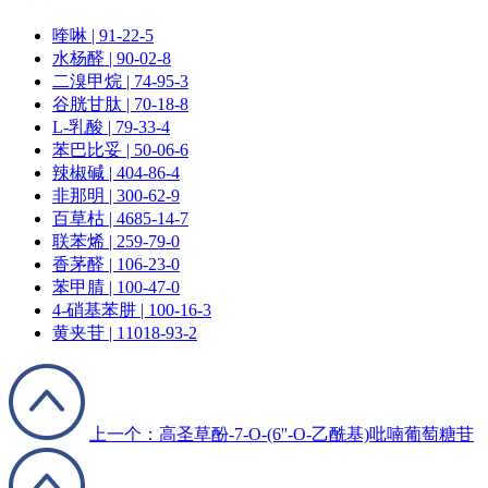
喹啉 | 91-22-5
水杨醛 | 90-02-8
二溴甲烷 | 74-95-3
谷胱甘肽 | 70-18-8
L-乳酸 | 79-33-4
苯巴比妥 | 50-06-6
辣椒碱 | 404-86-4
非那明 | 300-62-9
百草枯 | 4685-14-7
联苯烯 | 259-79-0
香茅醛 | 106-23-0
苯甲腈 | 100-47-0
4-硝基苯肼 | 100-16-3
黄夹苷 | 11018-93-2
上一个：高圣草酚-7-O-(6''-O-乙酰基)吡喃葡萄糖苷