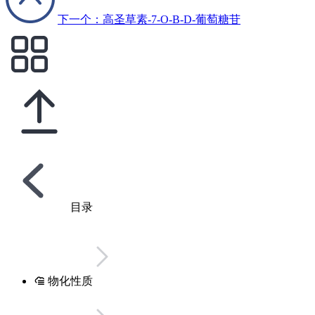
下一个：高圣草素-7-O-Β-D-葡萄糖苷
目录
物化性质