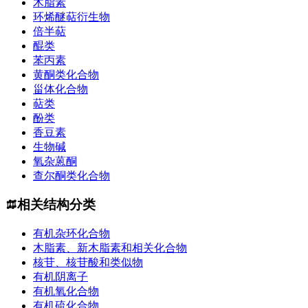
木脂素
环烯醚萜衍生物
倍半萜
醌类
苯丙素
黄酮类化合物
甾体化合物
萜类
酚类
香豆素
生物碱
氧杂蒽酮
查尔酮类化合物
相关结构分类
有机杂环化合物
木脂素、新木脂素和相关化合物
核苷、核苷酸和类似物
有机阴离子
有机氧化合物
有机硫化合物