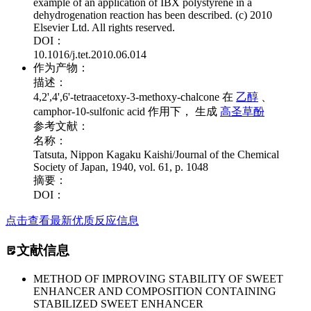
example of an application of IBX polystyrene in a
dehydrogenation reaction has been described. (c) 2010
Elsevier Ltd. All rights reserved.
DOI：
10.1016/j.tet.2010.06.014
作为产物：
描述：
4,2',4',6'-tetraacetoxy-3-methoxy-chalcone 在
乙醇
、
camphor-10-sulfonic acid 作用下， 生成
高圣草酚
参考文献：
名称：
Tatsuta, Nippon Kagaku Kaishi/Journal of the Chemical
Society of Japan, 1940, vol. 61, p. 1048
摘要：
DOI：
点击查看最新优质反应信息
文献信息
METHOD OF IMPROVING STABILITY OF SWEET
ENHANCER AND COMPOSITION CONTAINING
STABILIZED SWEET ENHANCER