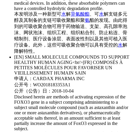
medical devices. In addition, these absorbable polymers can
have a controlled hydrolytic degradation profile.
本发明涉及一种新型可
水
解
异氰酸酯
、可
水
解支链多元
醇及其制备的支链可吸收聚酯和聚
氨
酯的发现。由此得
到的可吸收聚合物可用于药物输送、支架、高孔隙率泡
沫、网状泡沫、组织工程、组织粘合剂、防止粘连、骨
蜡制剂、医疗设备涂层、表面改性剂以及其他可植入医
疗设备。此外，这些可吸收聚合物可以具有受控的
水
解
降解特性。
[EN] SMALL MOLECULE COMPOUNDS TO SUPPORT
HEALTHY HUMAN AGING<br/>[FR] COMPOSÉS À
PETITES MOLÉCULES POUR FAVORISER UN
VIEILLISSEMENT HUMAIN SAIN
申请人：
CARDAX PHARMA INC
公开号：
WO2018183353A1
公开（公告）日：
2018-10-04
Disclosed herein are methods of activating expression of the
FOXO3 gene in a subject comprising administering to a
subject small molecule compound (such as astaxanthin and/or
one or more astaxanthin derivatives), or pharmaceutically
acceptable salts thereof, in an amount sufficient to at least
partially increase the amount of FoxO3 expressed in the
subject.