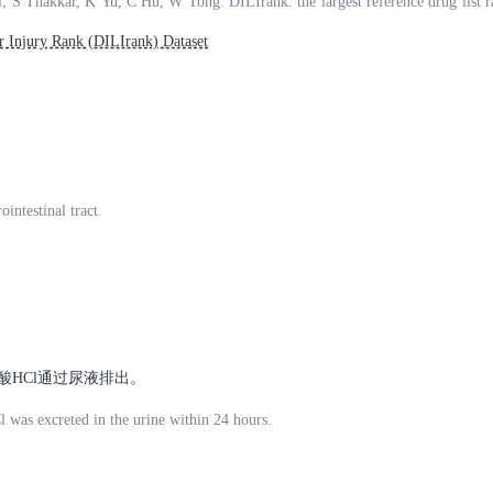
 S Thakkar, K Yu, C Hu, W Tong. DILIrank: the largest reference drug list r
duced liver injury in humans. Drug Discov Today 2016, 21(4): 648-653. PMI
Injury Rank (DILIrank) Dataset
.015
intestinal tract.
酸HCl通过尿液排出。
 was excreted in the urine within 24 hours.