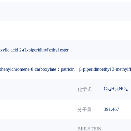
ic acid 2-(1-piperidinyl)ethyl ester
-phenylchromene-8-carboxylate；patricin；β-piperidinoethyl 3-methylf
C
H
NO
化学式
24
25
4
391.467
分子量
——
BEILSTEIN