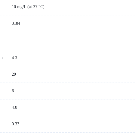
10 mg/L (at 37 °C)
3184
)：
4.3
29
6
4.0
：
0.33