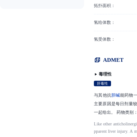
拓扑面积：
氢给体数：
氢受体数：
ADMET
毒理性
肝毒性
与其他抗
胆碱
能药物
主要原因是每日剂量较
一起给出。 药物类别
Like other anticholinergi
pparent liver injury. A m