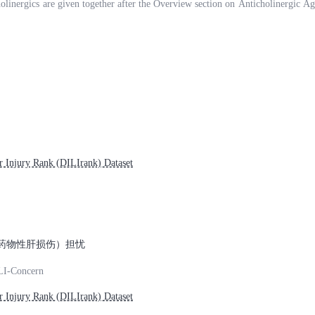
cholinergics are given together after the Overview section on Anticholinergic Ag
Injury Rank (DILIrank) Dataset
LI（药物性肝损伤）担忧
LI-Concern
Injury Rank (DILIrank) Dataset