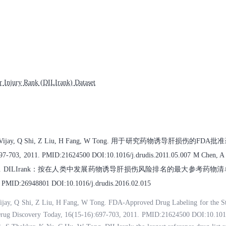
Injury Rank (DILIrank) Dataset
Vijay, Q Shi, Z Liu, H Fang, W Tong. 用于研究药物诱导肝损伤的F
03, 2011. PMID:21624500 DOI:10.1016/j.drudis.2011.05.007 M Chen, A 
u, W Tong. DILIrank：按在人类中发展药物诱导肝损伤风险排名的最大参考
 PMID:26948801 DOI:10.1016/j.drudis.2016.02.015
ijay, Q Shi, Z Liu, H Fang, W Tong. FDA-Approved Drug Labeling for the S
 Drug Discovery Today, 16(15-16):697-703, 2011. PMID:21624500 DOI:10.1016