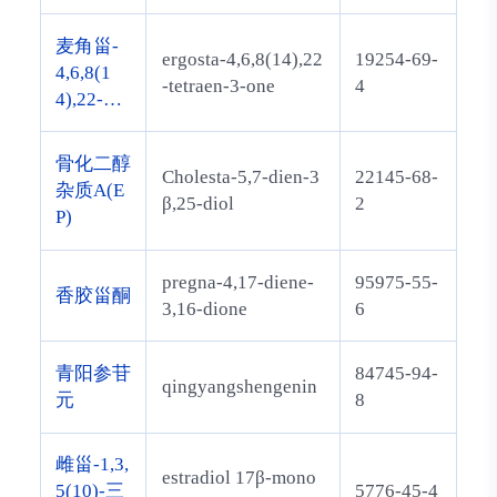
6,9,11,12,14,15,16,1
7-dodecahydrocyclo
麦角甾-
ergosta-4,6,8(14),22
19254-69-
penta[a]phenanthre
4,6,8(1
-tetraen-3-one
4
n-3-one
4),22-四
烯-3-酮
骨化二醇
Cholesta-5,7-dien-3
22145-68-
杂质A(E
β,25-diol
2
P)
pregna-4,17-diene-
95975-55-
香胶甾酮
3,16-dione
6
青阳参苷
84745-94-
qingyangshengenin
元
8
雌甾-1,3,
estradiol 17β-mono
5(10)-三
5776-45-4