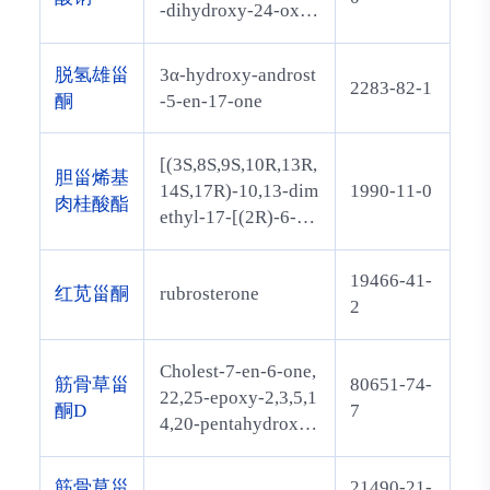
-dihydroxy-24-oxoc
17-dodecahydrocycl
holan-24-yl]-, sodiu
openta[a]phenanthr
m salt (1:1)
en-12-yl] 3-methylb
脱氢雄甾
3α-hydroxy-androst
2283-82-1
utanoate
酮
-5-en-17-one
[(3S,8S,9S,10R,13R,
胆甾烯基
14S,17R)-10,13-dim
1990-11-0
肉桂酸酯
ethyl-17-[(2R)-6-me
thylheptan-2-yl]-2,
3,4,7,8,9,11,12,14,1
19466-41-
红苋甾酮
rubrosterone
5,16,17-dodecahydr
2
o-1H-cyclopenta[a]
phenanthren-3-yl] 3
Cholest-7-en-6-one,
-phenylprop-2-enoa
筋骨草甾
80651-74-
22,25-epoxy-2,3,5,1
te
酮D
7
4,20-pentahydroxy-,
(2beta,3beta,5beta)-
筋骨草甾
21490-21-