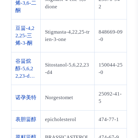
烯-3,6-二
dione
2
酮
豆甾-4,2
Stigmasta-4,22,25-tr
848669-09
2,25-三
ien-3-one
-0
烯-3-酮
谷甾烷
Sitostanol-5,6,22,23
150044-25
醇-5,6,2
-d4
-0
2,23-d<s
ub>4</su
b>
25092-41-
诺孕美特
Norgestomet
5
表胆甾醇
epicholesterol
474-77-1
菜籽甾醇
BRASSICASTEROL
474-67-9