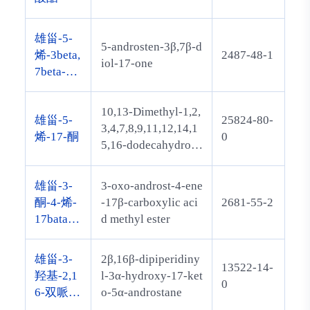
雄甾-5-
5-androsten-3β,7β-d
烯-3beta,
2487-48-1
iol-17-one
7beta-二
醇-17-酮
10,13-Dimethyl-1,2,
雄甾-5-
25824-80-
3,4,7,8,9,11,12,14,1
烯-17-酮
0
5,16-dodecahydrocy
clopenta[a]phenanth
ren-17-one
雄甾-3-
3-oxo-androst-4-ene
酮-4-烯-
-17β-carboxylic aci
2681-55-2
17bata-
d methyl ester
羧酸甲酯
雄甾-3-
2β,16β-dipiperidiny
13522-14-
羟基-2,1
l-3α-hydroxy-17-ket
0
6-双哌啶
o-5α-androstane
基-17-酮