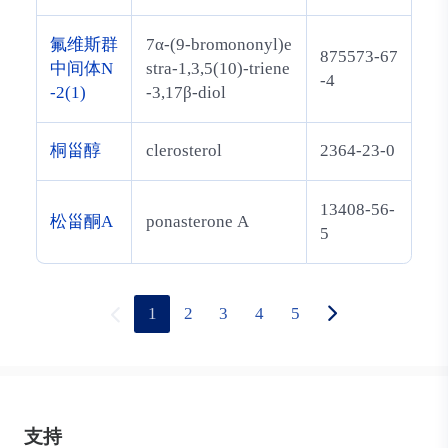
氟维斯群
7α-(9-bromononyl)e
875573-67
中间体N
stra-1,3,5(10)-triene
-4
-2(1)
-3,17β-diol
桐甾醇
clerosterol
2364-23-0
13408-56-
松甾酮A
ponasterone A
5
1
2
3
4
5
支持