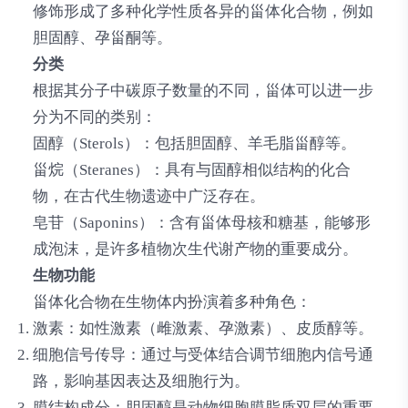
修饰形成了多种化学性质各异的甾体化合物，例如
胆固醇、孕甾酮等。
分类
根据其分子中碳原子数量的不同，甾体可以进一步
分为不同的类别：
固醇（Sterols）
：包括胆固醇、羊毛脂甾醇等。
甾烷（Steranes）
：具有与固醇相似结构的化合
物，在古代生物遗迹中广泛存在。
皂苷（Saponins）
：含有甾体母核和糖基，能够形
成泡沫，是许多植物次生代谢产物的重要成分。
生物功能
甾体化合物在生物体内扮演着多种角色：
激素
：如性激素（雌激素、孕激素）、皮质醇等。
细胞信号传导
：通过与受体结合调节细胞内信号通
路，影响基因表达及细胞行为。
膜结构成分
：胆固醇是动物细胞膜脂质双层的重要