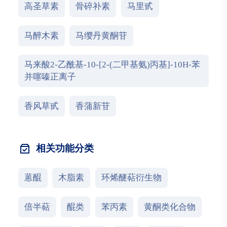
高圣草素
骨碎补素
马里甙
马醉木素
马缨丹黄酮苷
马来酸2-乙酰基-10-[2-(二甲基氨)丙基]-10H-苯
并噻嗪正离子
香风草甙
香蒲新苷
相关功能分类
蒽醌
木脂素
环烯醚萜衍生物
倍半萜
醌类
苯丙素
黄酮类化合物