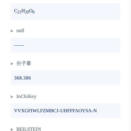
C
H
O
21
20
6
mdl
——
分子量
368.386
InChiKey
VVXGFIWLFZMBCJ-UHFFFAOYSA-N
BEILSTEIN