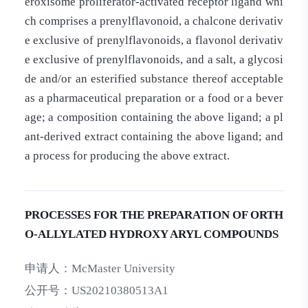
eroxisome proliferator-activated receptor ligand whi
ch comprises a prenylflavonoid, a chalcone derivativ
e exclusive of prenylflavonoids, a flavonol derivativ
e exclusive of prenylflavonoids, and a salt, a glycosi
de and/or an esterified substance thereof acceptable
as a pharmaceutical preparation or a food or a bever
age; a composition containing the above ligand; a pl
ant-derived extract containing the above ligand; and
a process for producing the above extract.
PROCESSES FOR THE PREPARATION OF ORTH
O-ALLYLATED HYDROXY ARYL COMPOUNDS
申请人：
McMaster University
公开号：
US20210380513A1