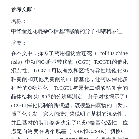
参考文献：
名称：
中华金莲花混杂C-糖基转移酶的分子和结构表征。
摘要：
在本文中，探索了药用植物金莲花（Trollius chine
nsis）中新的C-糖基转移酶（CGT）TcCGT1的催化
混杂性。TcCGT1可以有效和区域特异性地催化36
种黄酮和其他类黄酮的8 C糖基化，还可以催化多
种酚的O糖基化。TcCGT1与尿苷二磷酸酯复合的
晶体结构以1.85Å的分辨率测定。分子对接揭示了T
cCGT1催化机制的新模型，该模型由底物的自发去
质子化引发。宽大的装订袋说明了基材的混杂性，
并且基材的装订姿势决定了C或O糖基化活性。位
点定向诱变在两个残基（I94E和G284K）切换Ç -