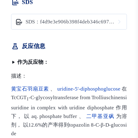
SDS
SDS：f4d9e3e906b398f4deb346c6971cbc5b
反应信息
作为反应物：
描述：
黄宝石羽扇豆素
、
uridine-5'-diphosphoglucose
在
TcCGT
-C-glycosyltransferase from Trolliuschinensi
1
suridine in complex with uridine diphosphate 作用
下， 以 aq. phosphate buffer 、
二甲基亚砜
为溶
剂， 以12.6%的产率得到topazolin 8-C-β-D-glucosi
de