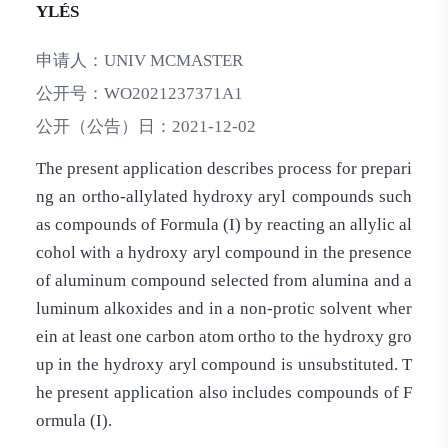
YLÉS
申请人：
UNIV MCMASTER
公开号：
WO2021237371A1
公开（公告）日：
2021-12-02
The present application describes process for prepari
ng an ortho-allylated hydroxy aryl compounds such
as compounds of Formula (I) by reacting an allylic al
cohol with a hydroxy aryl compound in the presence
of aluminum compound selected from alumina and a
luminum alkoxides and in a non-protic solvent wher
ein at least one carbon atom ortho to the hydroxy gro
up in the hydroxy aryl compound is unsubstituted. T
he present application also includes compounds of F
ormula (I).