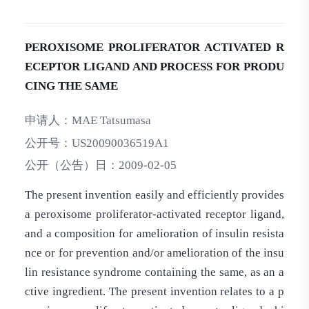
PEROXISOME PROLIFERATOR ACTIVATED R
ECEPTOR LIGAND AND PROCESS FOR PRODU
CING THE SAME
申请人：
MAE Tatsumasa
公开号：
US20090036519A1
公开（公告）日：
2009-02-05
The present invention easily and efficiently provides
a peroxisome proliferator-activated receptor ligand,
and a composition for amelioration of insulin resista
nce or for prevention and/or amelioration of the insu
lin resistance syndrome containing the same, as an a
ctive ingredient. The present invention relates to a p