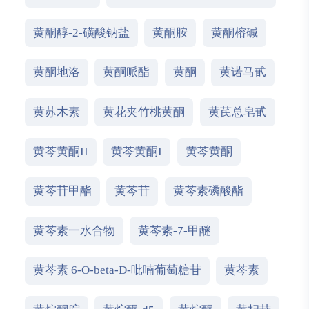
黄酮醇-2-磺酸钠盐
黄酮胺
黄酮榕碱
黄酮地洛
黄酮哌酯
黄酮
黄诺马甙
黄苏木素
黄花夹竹桃黄酮
黄芪总皂甙
黄芩黄酮II
黄芩黄酮I
黄芩黄酮
黄芩苷甲酯
黄芩苷
黄芩素磷酸酯
黄芩素一水合物
黄芩素-7-甲醚
黄芩素 6-O-beta-D-吡喃葡萄糖苷
黄芩素