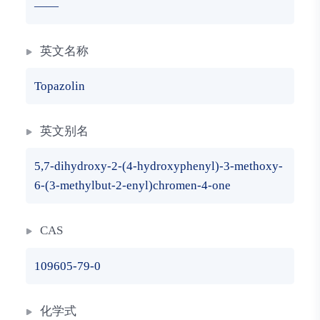
——
英文名称
Topazolin
英文别名
5,7-dihydroxy-2-(4-hydroxyphenyl)-3-methoxy-
6-(3-methylbut-2-enyl)chromen-4-one
CAS
109605-79-0
化学式