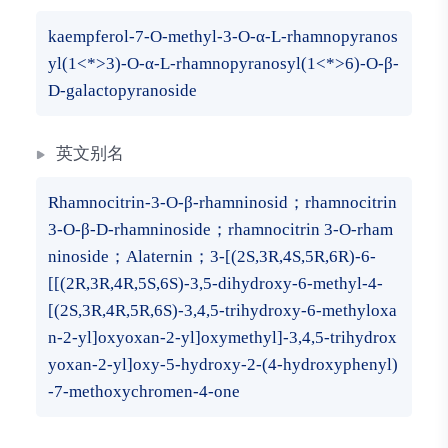
kaempferol-7-O-methyl-3-O-α-L-rhamnopyranos
yl(1<*>3)-O-α-L-rhamnopyranosyl(1<*>6)-O-β-
D-galactopyranoside
英文别名
Rhamnocitrin-3-O-β-rhamninosid；rhamnocitrin
3-O-β-D-rhamninoside；rhamnocitrin 3-O-rham
ninoside；Alaternin；3-[(2S,3R,4S,5R,6R)-6-
[[(2R,3R,4R,5S,6S)-3,5-dihydroxy-6-methyl-4-
[(2S,3R,4R,5R,6S)-3,4,5-trihydroxy-6-methyloxa
n-2-yl]oxyoxan-2-yl]oxymethyl]-3,4,5-trihydrox
yoxan-2-yl]oxy-5-hydroxy-2-(4-hydroxyphenyl)
-7-methoxychromen-4-one