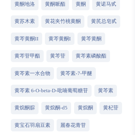
黄酮地洛
黄酮哌酯
黄酮
黄诺马甙
黄苏木素
黄花夹竹桃黄酮
黄芪总皂甙
黄芩黄酮II
黄芩黄酮I
黄芩黄酮
黄芩苷甲酯
黄芩苷
黄芩素磷酸酯
黄芩素一水合物
黄芩素-7-甲醚
黄芩素 6-O-beta-D-吡喃葡萄糖苷
黄芩素
黄烷酮腙
黄烷酮-d5
黄烷酮
黄杞苷
黄宝石羽扇豆素
麗春花青苷