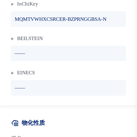
InChiKey
MQMTVWHXCSRCER-BZPRNGGBSA-N
BEILSTEIN
——
EINECS
——
物化性质