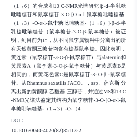
（1→6）的合成和13 C-NMR光谱研究]β-d-半乳糖
吡喃糖苷和鼠李糖苷-3-O-[O-α-l-鼠李糖吡喃糖基-
（1→3）-O-α-l-鼠李糖吡喃糖基-（1→6）]-β-d-半
乳糖吡喃糖苷（鼠李糖苷-3-O-β-鼠李糖苷）被证
明，到目前为止，从不同鼠李属物种中分离出的所
有天然黄酮三糖苷均含有糖基鼠李糖。因此表明，
黄连素（鼠李糖苷-3-O-β-鼠李糖苷）与alaternin和
黄原素A（鼠李素-3-O-β-鼠李糖苷）与黄原素B是
相同的，而黄花色素C是鼠李糖苷-3- O-β -鼠李糖
苷。从Rhamnus saxatilis JACQ。，ssp。萨克斯 分
离出新的黄酮醇-乙酰基-三醇苷，并通过MS和13 C
-NMR光谱法鉴定其结构为鼠李糖苷-3-O-[O-α-l-鼠
李糖吡喃糖基-（1→3）-O-（4
DOI：
10.1016/0040-4020(82)85113-2