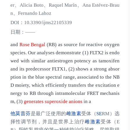
er、Alicia Boto、Raquel Marín、Ana Estévez-Brau
n、Fernando Lahoz
DOI：
10.3390/ijms22105339
日期：
——
and
Rose
Bengal
(RB) as source for reactive oxygen
species. Our analyses demonstrate (1) FLTX2 is endo
wed with similar antiestrogen potency as tamoxifen
and its predecessor FLTX1, (2) shows a strong absor
ption in the blue spectral range, associated to the NB
D moiety, which efficiently transfers the excitation e
nergy to RB through intramolecular FRET mechanis
m, (3)
generates
superoxide
anions
in a
他莫昔芬
是最广泛使用的
雌激素
受体（
SE
RM）选
择性调节剂，并且是世界上治疗
雌激素
受体（E
R）阳性乳腺癌的第一种辅助治疗策略。尽管取得