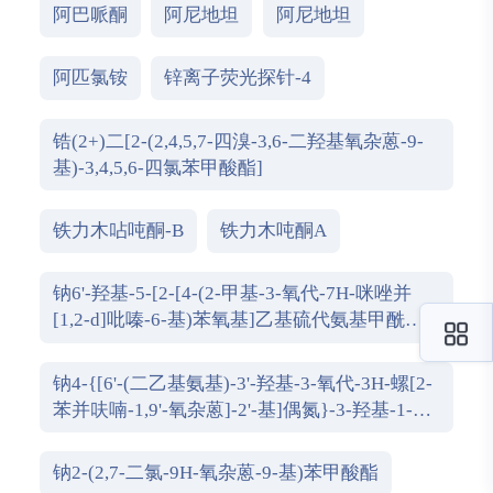
阿巴哌酮
阿尼地坦
阿尼地坦
阿匹氯铵
锌离子荧光探针-4
锆(2+)二[2-(2,4,5,7-四溴-3,6-二羟基氧杂蒽-9-
基)-3,4,5,6-四氯苯甲酸酯]
铁力木呫吨酮-B
铁力木吨酮A
钠6'-羟基-5-[2-[4-(2-甲基-3-氧代-7H-咪唑并
[1,2-d]吡嗪-6-基)苯氧基]乙基硫代氨基甲酰氨
基]-3-氧代螺[2-苯并呋喃-1,9'-氧杂蒽]-3'-醇
钠4-{[6'-(二乙基氨基)-3'-羟基-3-氧代-3H-螺[2-
苯并呋喃-1,9'-氧杂蒽]-2'-基]偶氮}-3-羟基-1-萘
磺酸酯
钠2-(2,7-二氯-9H-氧杂蒽-9-基)苯甲酸酯