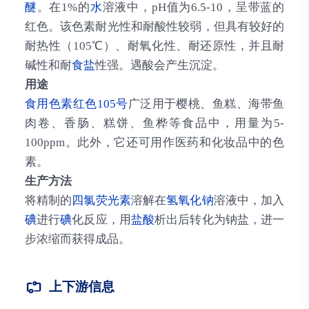
醚
。在1%的
水
溶液中，pH值为6.5-10，呈带蓝的
红色。该色素耐光性和耐酸性较弱，但具有较好的
耐热性（105℃）、耐氧化性、耐还原性，并且耐
碱性和耐
食盐
性强。遇酸会产生沉淀。
用途
食用色素红色105号
广泛用于樱桃、鱼糕、海带鱼
肉卷、香肠、糕饼、鱼桦等食品中，用量为5-
100ppm。此外，它还可用作医药和化妆品中的色
素。
生产方法
将精制的
四氯荧光素
溶解在
氢氧化钠
溶液中，加入
碘
进行
碘
化反应，用
盐酸
析出后转化为钠盐，进一
步浓缩而获得成品。
上下游信息