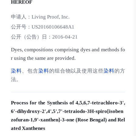
HEREOF
申请人：
Living Proof, Inc.
公开号：
US20160106648A1
公开（公告）日：
2016-04-21
Dyes, compositions comprising dyes and methods fo
r using the same are provided.
染料
、包含
染料
的组合物以及使用这些
染料
的方
法。
Process for the Synthesis of 4,5,6,7-tetrachloro-3',
6'-dihydroxy-2',4',5',7'-tetraiodo-3H-spiro[isoben
zofuran-1,9'-xanthen]-3-one (Rose Bengal) and Rel
ated Xanthenes