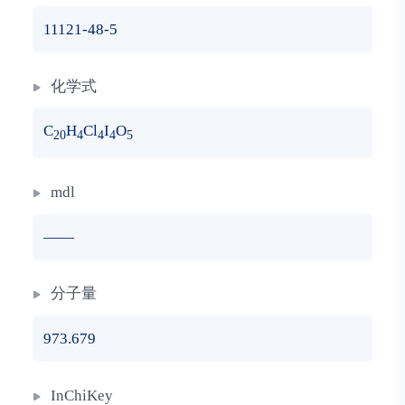
11121-48-5
化学式
C
H
Cl
I
O
20
4
4
4
5
mdl
——
分子量
973.679
InChiKey