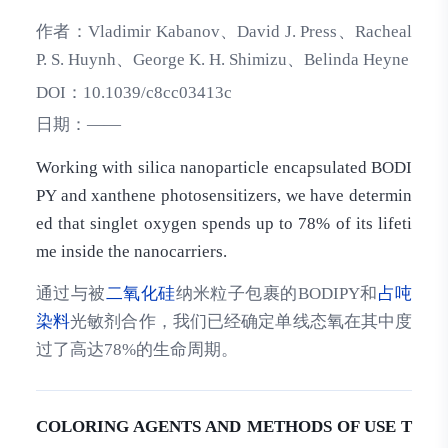
作者：
Vladimir Kabanov、David J. Press、Racheal
P. S. Huynh、George K. H. Shimizu、Belinda Heyne
DOI：
10.1039/c8cc03413c
日期：
——
Working with silica nanoparticle encapsulated BODI
PY and xanthene photosensitizers, we have determin
ed that singlet oxygen spends up to 78% of its lifeti
me inside the nanocarriers.
通过与被
二氧化硅
纳米粒子包裹的BODIPY和
占吨
染料
光敏剂合作，我们已经确定单线态氧在其中度
过了高达78%的生命周期。
COLORING AGENTS AND METHODS OF USE T