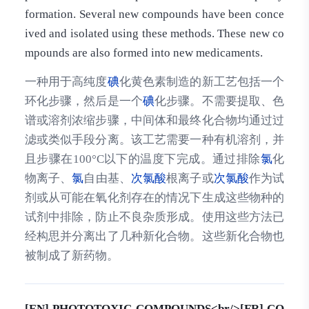
formation. Several new compounds have been conce
ived and isolated using these methods. These new co
mpounds are also formed into new medicaments.
一种用于高纯度
碘
化黄色素制造的新工艺包括一个
环化步骤，然后是一个
碘
化步骤。不需要提取、色
谱或溶剂浓缩步骤，中间体和最终化合物均通过过
滤或类似手段分离。该工艺需要一种有机溶剂，并
且步骤在100°C以下的温度下完成。通过排除
氯
化
物离子、
氯
自由基、
次氯酸
根离子或
次氯酸
作为试
剂或从可能在氧化剂存在的情况下生成这些物种的
试剂中排除，防止不良杂质形成。使用这些方法已
经构思并分离出了几种新化合物。这些新化合物也
被制成了新药物。
[EN] PHOTOTOXIC COMPOUNDS<br/>[FR] CO