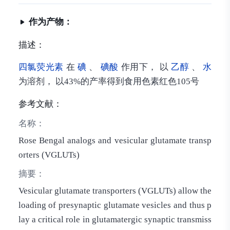
作为产物：
描述：
四氯荧光素
在
碘
、
碘酸
作用下， 以
乙醇
、
水
为溶剂， 以43%的产率得到食用色素红色105号
参考文献：
名称：
Rose Bengal analogs and vesicular glutamate transp
orters (VGLUTs)
摘要：
Vesicular glutamate transporters (VGLUTs) allow the
loading of presynaptic glutamate vesicles and thus p
lay a critical role in glutamatergic synaptic transmiss