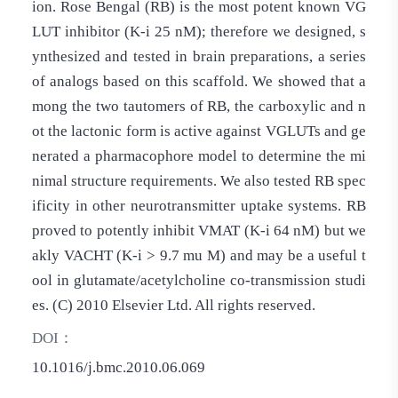
ion. Rose Bengal (RB) is the most potent known VG
LUT inhibitor (K-i 25 nM); therefore we designed, s
ynthesized and tested in brain preparations, a series
of analogs based on this scaffold. We showed that a
mong the two tautomers of RB, the carboxylic and n
ot the lactonic form is active against VGLUTs and ge
nerated a pharmacophore model to determine the mi
nimal structure requirements. We also tested RB spec
ificity in other neurotransmitter uptake systems. RB
proved to potently inhibit VMAT (K-i 64 nM) but we
akly VACHT (K-i > 9.7 mu M) and may be a useful t
ool in glutamate/acetylcholine co-transmission studi
es. (C) 2010 Elsevier Ltd. All rights reserved.
DOI：
10.1016/j.bmc.2010.06.069