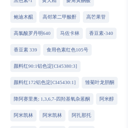
黑色素-1
黄天精
麥角黃酮酸
鲍迪木醌
高邻苯二甲酸酐
高芒果苷
高氯酸罗丹明640
马佐卡林
香豆素-340
香豆素 339
食用色素红色105号
颜料红90:1铝色淀[CI45380:3]
颜料红172铝色淀[CI45430:1]
雏菊叶龙胆酮
降阿赛里奥; 1,3,6,7-四羟基氧杂蒽酮
阿米醇
阿米凯林
阿米凯林
阿扎那托