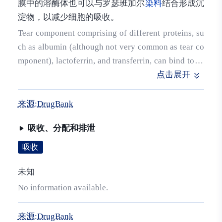
膜中的溶酶体也可以与罗瑟班加尔
染料
结合形成沉
淀物，以减少细胞的吸收。
Tear component comprising of different proteins, su
ch as albumin (although not very common as tear co
mponent), lactoferrin, and transferrin, can bind to ro
se bengal dye and act as diffusion barrier to prevent
点击展开
dye uptake by cells and subsequent cell staining. Lys
osymes in tear film can also bind to rose bengal to fo
来源:DrugBank
rm precipitates to attenuate cell uptake.
吸收、分配和排泄
吸收
未知
No information available.
来源:DrugBank