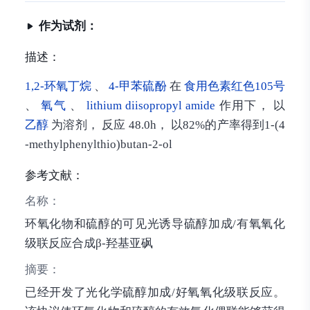
作为试剂：
描述：
1,2-环氧丁烷
、
4-甲苯硫酚
在
食用色素红色105号
、
氧气
、
lithium diisopropyl amide
作用下， 以
乙醇
为溶剂， 反应 48.0h， 以82%的产率得到1-(4
-methylphenylthio)butan-2-ol
参考文献：
名称：
环氧化物和硫醇的可见光诱导硫醇加成/有氧氧化
级联反应合成β-羟基亚砜
摘要：
已经开发了光化学硫醇加成/好氧氧化级联反应。