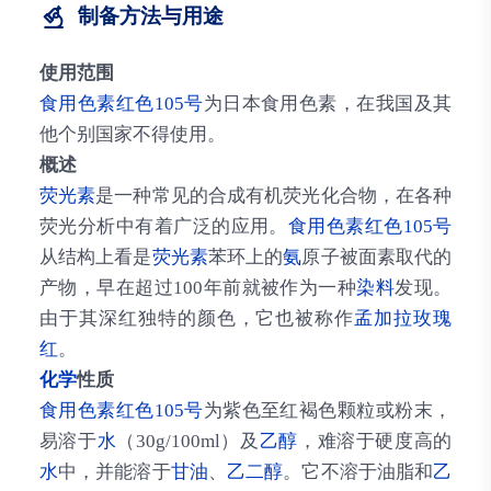
制备方法与用途
使用范围
食用色素红色105号
为日本食用色素，在我国及其
他个别国家不得使用。
概述
荧光素
是一种常见的合成有机荧光化合物，在各种
荧光分析中有着广泛的应用。
食用色素红色105号
从结构上看是
荧光素
苯环上的
氨
原子被面素取代的
产物，早在超过100年前就被作为一种
染料
发现。
由于其深红独特的颜色，它也被称作
孟加拉玫瑰
红
。
化学
性质
食用色素红色105号
为紫色至红褐色颗粒或粉末，
易溶于
水
（30g/100ml）及
乙醇
，难溶于硬度高的
水
中，并能溶于
甘油
、
乙二醇
。它不溶于油脂和
乙