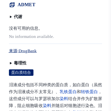
ADMET
代谢
没有可用的信息。
No information available.
来源:DrugBank
毒理性
蛋白质结合
泪液成分包括不同种类的蛋白质，如白蛋白（虽然
作为泪液成分不太常见）、
乳铁蛋白
和
转铁蛋白
，
这些成分可以与罗瑟班加尔
染料
结合并作为扩散屏
障，阻止细胞吸收
染料
并随后对细胞进行染色。泪