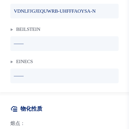
VDNLFJGJEQUWRB-UHFFFAOYSA-N
BEILSTEIN
——
EINECS
——
物化性质
熔点：