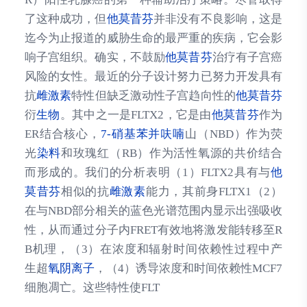
了这种成功，但
他莫昔芬
并非没有不良影响，这是
迄今为止报道的威胁生命的最严重的疾病，它会影
响子宫组织。确实，不鼓励
他莫昔芬
治疗有子宫癌
风险的女性。最近的分子设计努力已努力开发具有
抗
雌激素
特性但缺乏激动性子宫趋向性的
他莫昔芬
衍
生物
。其中之一是FLTX2，它是由
他莫昔芬
作为
ER结合核心，
7-硝基苯并呋喃
山（NBD）作为荧
光
染料
和玫瑰红（RB）作为活性氧源的共价结合
而形成的。我们的分析表明（1）FLTX2具有与
他
莫昔芬
相似的抗
雌激素
能力，其前身FLTX1（2）
在与NBD部分相关的蓝色光谱范围内显示出强吸收
性，从而通过分子内FRET有效地将激发能转移至R
B机理，（3）在浓度和辐射时间依赖性过程中产
生超
氧阴离子
，（4）诱导浓度和时间依赖性MCF7
细胞凋亡。这些特性使FLT