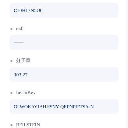
C10H17N5O6
mdl
——
分子量
303.27
InChiKey
OLWOKAYJAHHSNY-QRPNPIFTSA-N
BEILSTEIN