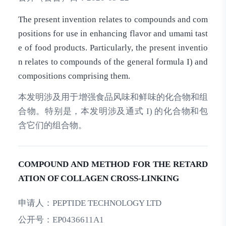
The present invention relates to compounds and com
positions for use in enhancing flavor and umami tast
e of food products. Particularly, the present inventio
n relates to compounds of the general formula I) and
compositions comprising them.
本发明涉及用于增强食品风味和鲜味的化合物和组
合物。特别是，本发明涉及通式 I) 的化合物和包
含它们的组合物。
COMPOUND AND METHOD FOR THE RETARD
ATION OF COLLAGEN CROSS-LINKING
申请人：
PEPTIDE TECHNOLOGY LTD
公开号：
EP0436611A1