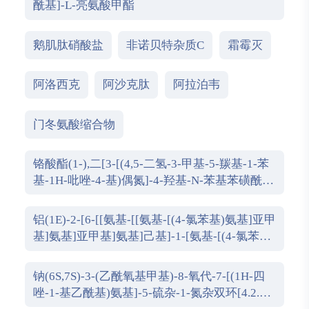
酰基]-L-亮氨酸甲酯
鹅肌肽硝酸盐
非诺贝特杂质C
霜霉灭
阿洛西克
阿沙克肽
阿拉泊韦
门冬氨酸缩合物
铬酸酯(1-),二[3-[(4,5-二氢-3-甲基-5-羰基-1-苯
基-1H-吡唑-4-基)偶氮]-4-羟基-N-苯基苯磺酰氨
酸根(2-)]-,钠
铝(1E)-2-[6-[[氨基-[[氨基-[(4-氯苯基)氨基]亚甲
基]氨基]亚甲基]氨基]己基]-1-[氨基-[(4-氯苯基)
氨基]亚甲基]胍2-羟基丙酸酯
(2R,3S,4R,5R)-2,3,4,5,6-五羟基己酸N-四醛英-5-
钠(6S,7S)-3-(乙酰氧基甲基)-8-氧代-7-[(1H-四
基-4,5-二氢-1H-i
唑-1-基乙酰基)氨基]-5-硫杂-1-氮杂双环[4.2.0]