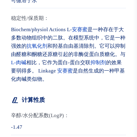
可微溶于水
稳定性/保质期：
Biochem/physiol Actions L-
安赛蜜
是一种存在于大
多数动物组织中的二肽。在模型系统中，它是一种
强效的
抗氧化剂
和羟基自由基清除剂。它可以抑制
由醛糖和酮糖还原糖引起的非酶促蛋白质糖化。与
L-肉碱
相比，它作为蛋白-蛋白交联
抑制剂
的效果
要弱得多。 Linkage
安赛蜜
是自然生成的一种甲基
化肉碱类似物。
计算性质
辛醇/水分配系数(LogP)：
-1.47