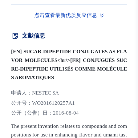
点击查看最新优质反应信息
文献信息
[EN] SUGAR-DIPEPTIDE CONJUGATES AS FLA
VOR MOLECULES<br/>[FR] CONJUGUÉS SUC
RE-DIPEPTIDE UTILISÉS COMME MOLÉCULE
S AROMATIQUES
申请人：
NESTEC SA
公开号：
WO2016120257A1
公开（公告）日：
2016-08-04
The present invention relates to compounds and com
positions for use in enhancing flavor and umami tast