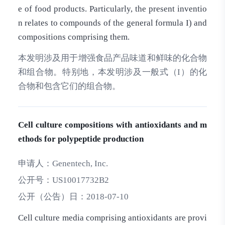
e of food products. Particularly, the present inventio
n relates to compounds of the general formula I) and
compositions comprising them.
本发明涉及用于增强食品产品味道和鲜味的化合物
和组合物。特别地，本发明涉及一般式（I）的化
合物和包含它们的组合物。
Cell culture compositions with antioxidants and m
ethods for polypeptide production
申请人：
Genentech, Inc.
公开号：
US10017732B2
公开（公告）日：
2018-07-10
Cell culture media comprising antioxidants are provi