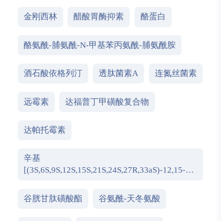
辛-2-烯-2-羧酸酯
金刚西林
醋酸胃酶抑素
酪蛋白
酪氨酰-脯氨酰-N-甲基苯丙氨酰-脯氨酰胺
酒石酸依格列汀
透肽菌素A
连氮丝菌素
远霉素
达福普丁甲磺酸复合物
达帕托霉素
辛基
[(3S,6S,9S,12S,15S,21S,24S,27R,33aS)-12,15-二
[(2S)-丁烷-2-基]-24-(4-甲氧苄
基)-2,8,11,14,20,27-六甲
谷胱甘肽磺酸酯
谷氨酰-天冬氨酸
基-1,4,7,10,13,16,19,22,25,28-十羰基-3,6,21-三
(丙烷-2-基)三十二氢吡啶并[1,2-d]