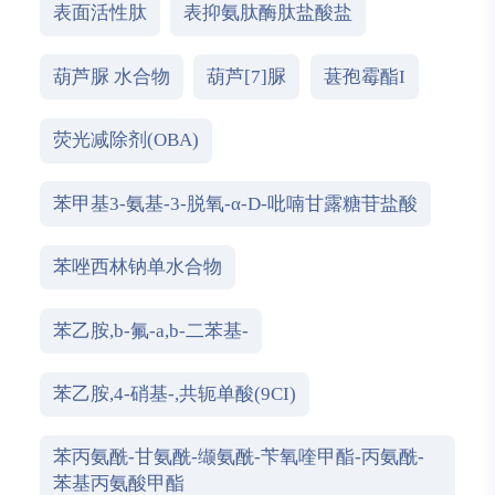
表面活性肽
表抑氨肽酶肽盐酸盐
[1,4,7,10,13,16,19,22,25,28]氧杂九氮杂环三十
碳十五烯并
葫芦脲 水合物
葫芦[7]脲
葚孢霉酯I
荧光减除剂(OBA)
苯甲基3-氨基-3-脱氧-α-D-吡喃甘露糖苷盐酸
苯唑西林钠单水合物
苯乙胺,b-氟-a,b-二苯基-
苯乙胺,4-硝基-,共轭单酸(9CI)
苯丙氨酰-甘氨酰-缬氨酰-苄氧喹甲酯-丙氨酰-
苯基丙氨酸甲酯