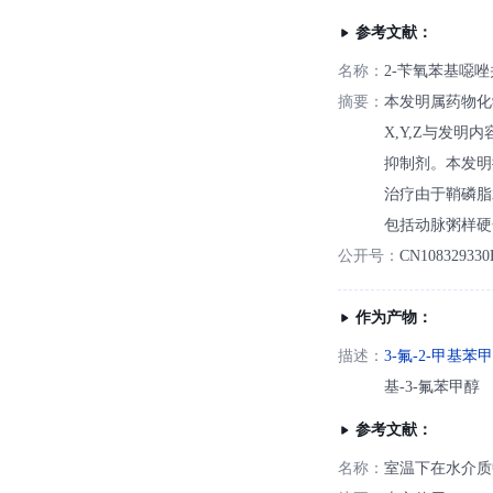
参考文献：
名称：
2-苄氧苯基噁
摘要：
本发明属药物化
X,Y,Z与发
抑制剂。本发明
治疗由于鞘磷脂
包括动脉粥样硬
公开号：
CN108329330
作为产物：
描述：
3-氟-2-甲基苯
基-3-氟苯甲醇
参考文献：
名称：
室温下在水介质