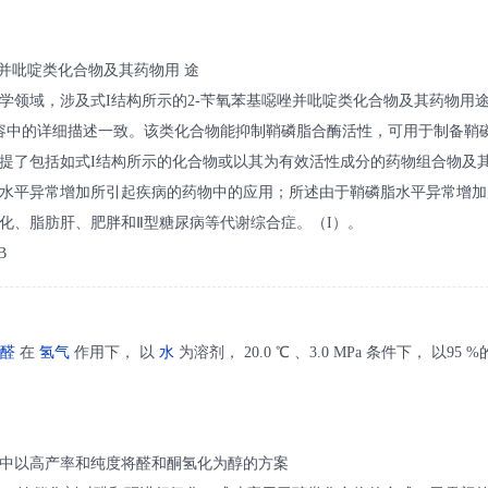
唑并吡啶类化合物及其药物用 途
学领域，涉及式I结构所示的2‑苄氧苯基噁唑并吡啶类化合物及其药物用途
明内容中的详细描述一致。该类化合物能抑制鞘磷脂合酶活性，可用于制备鞘
提了包括如式I结构所示的化合物或以其为有效活性成分的药物组合物及
水平异常增加所引起疾病的药物中的应用；所述由于鞘磷脂水平异常增加
化、脂肪肝、肥胖和Ⅱ型糖尿病等代谢综合症。（I）。
B
甲醛
在
氢气
作用下， 以
水
为溶剂， 20.0 ℃ 、3.0 MPa 条件下， 以95
中以高产率和纯度将醛和酮氢化为醇的方案