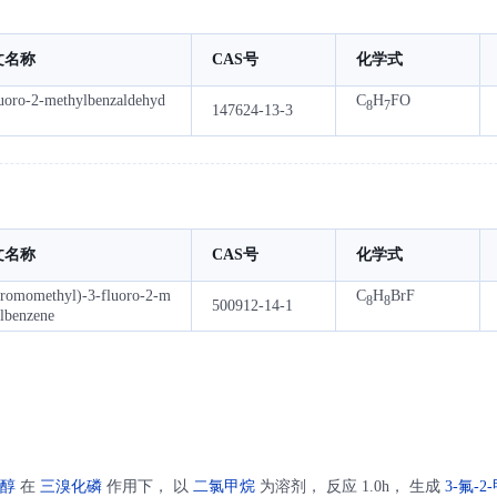
文名称
CAS号
化学式
luoro-2-methylbenzaldehyd
C
H
FO
8
7
147624-13-3
文名称
CAS号
化学式
bromomethyl)-3-fluoro-2-m
C
H
BrF
8
8
500912-14-1
ylbenzene
甲醇
在
三溴化磷
作用下， 以
二氯甲烷
为溶剂， 反应 1.0h， 生成
3-氟-