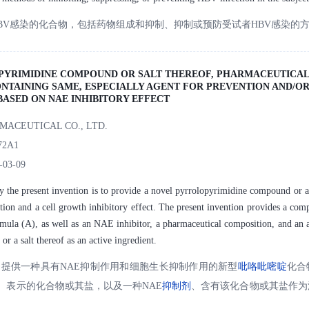
BV感染的化合物，包括药物组成和抑制、抑制或预防受试者HBV感染的
PYRIMIDINE COMPOUND OR SALT THEREOF, PHARMACEUTICA
NTAINING SAME, ESPECIALLY AGENT FOR PREVENTION AND/O
BASED ON NAE INHIBITORY EFFECT
MACEUTICAL CO., LTD.
72A1
-03-09
y the present invention is to provide a novel pyrrolopyrimidine compound or a 
ion and a cell growth inhibitory effect. The present invention provides a comp
mula (A), as well as an NAE inhibitor, a pharmaceutical composition, and an 
r a salt thereof as an active ingredient.
提供一种具有NAE抑制作用和细胞生长抑制作用的新型
吡咯
吡
嘧啶
化合
）表示的化合物或其盐，以及一种NAE
抑制剂
、含有该化合物或其盐作为