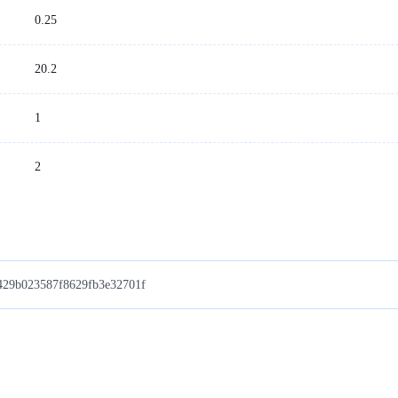
：
0.25
20.2
1
2
29b023587f8629fb3e32701f