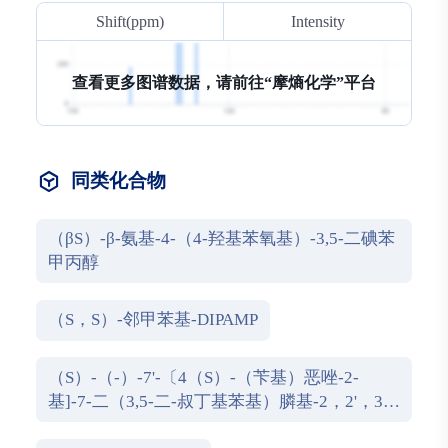
Shift(ppm)
Intensity
查看更多图谱数据，请前往“
摩熵化学
摩熵化学
摩熵化学
”平台
同类化合物
（βS）-β-氨基-4-（4-羟基苯氧基）-3,5-二碘苯
甲丙醇
（S，S）-邻甲苯基-DIPAMP
（S）-（-）-7'-〔4（S）-（苄基）恶唑-2-
基]-7-二（3,5-二-叔丁基苯基）膦基-2，2'，3，
3'-四氢-1，1-螺二氢茚