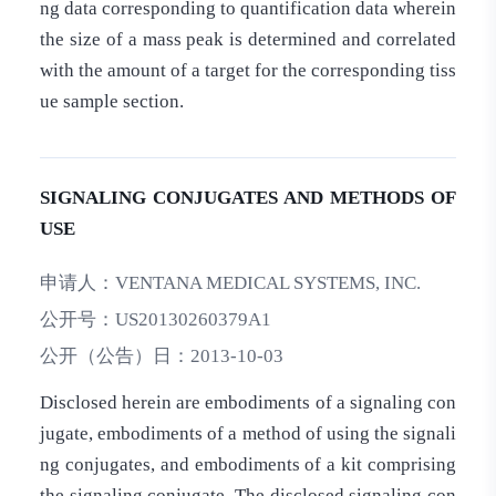
ng data corresponding to quantification data wherein
the size of a mass peak is determined and correlated
with the amount of a target for the corresponding tiss
ue sample section.
SIGNALING CONJUGATES AND METHODS OF
USE
申请人：
VENTANA MEDICAL SYSTEMS, INC.
公开号：
US20130260379A1
公开（公告）日：
2013-10-03
Disclosed herein are embodiments of a signaling con
jugate, embodiments of a method of using the signali
ng conjugates, and embodiments of a kit comprising
the signaling conjugate. The disclosed signaling con