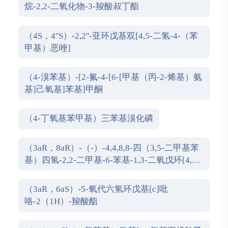
烷-2,2-二氧化物-3-羧酸叔丁酯
（4S，4''S）-2,2''-亚环戊基双[4,5-二氢-4-（苯
甲基）恶唑]
（4-溴苯基）-[2-氟-4-[6-[甲基（丙-2-烯基）氨
基]己氧基]苯基]甲酮
（4-丁氧基苯甲基）三苯基溴化磷
（3aR，8aR）-（-）-4,4,8,8-四（3,5-二甲基苯
基）四氢-2,2-二甲基-6-苯基-1,3-二氧戊环[4,5-
e]二恶唑磷
（3aR，6aS）-5-氧代六氢环戊基[c]吡
咯-2（1H）-羧酸酯