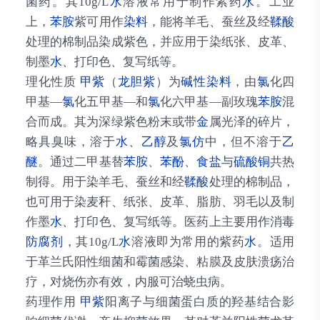
菌药。其10g/L
水
溶液常用于制作紫药
水
。工业
上，
苯胺
紫可用作
染料
，能将羊毛、蚕丝及经
鞣酸
处理的棉制品染成紫色，并应用于染纸张、皮革、
制墨
水
、打印色、复写纸等。
理化性质
甲紫
（
龙胆紫
）为
碱性染料
，由
氯
化四
甲基—
氯
化五甲基—和
氯
化六甲基—副玫瑰
苯胺
混
合而成。其为深绿紫色粉末或带
金
属光泽的碎片，
略具臭味，溶于
水
、
乙醇
及
氯仿
中，但不溶于
乙
醚
。通过二甲基替
苯胺
、
苯酚
、
食盐
与
硫酸铜
共热
制得。用于染羊毛、蚕丝和经
鞣酸
处理的棉制品，
也可用于染麦秆、纸张、皮革、脂肪、羽毛以及制
作墨
水
、打印色、复写纸等。医药上主要用作消毒
防腐剂
，其10g/L
水
溶液即为常用的紫药
水
。适用
于革兰氏阳性细菌和霉菌感染、粘膜及皮肤溃疡治
疗，对烧伤亦有效，内服可治蛲虫病。
药理作用
甲紫
阳离子与细菌蛋白质的羟基结合影