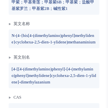
甲紫；甲基青莲；甲基紫6B；甲基紫；盐酸甲
基紫罗兰；甲基紫2B；碱性紫1
英文名称
N-(4-{bis[4-(dimethylamino)phenyl]methyliden
e}cyclohexa-2,5-dien-1-ylidene)methanaminium
英文别名
[4-[[4-(dimethylamino)phenyl]-[4-(methylamin
o)phenyl]methylidene]cyclohexa-2,5-dien-1-ylid
ene]-dimethylazanium
CAS