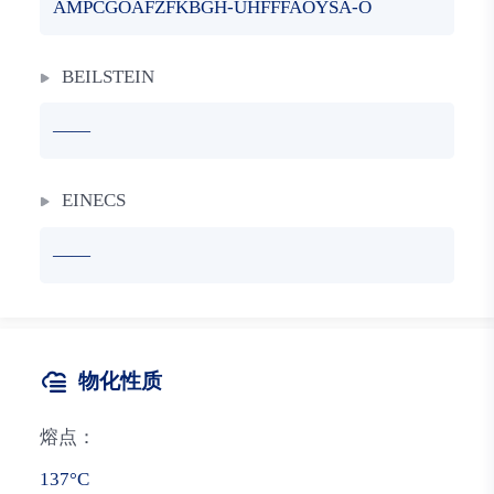
AMPCGOAFZFKBGH-UHFFFAOYSA-O
BEILSTEIN
——
EINECS
——
物化性质
熔点：
137°C