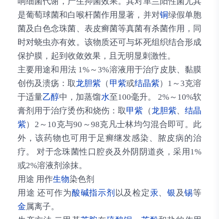
响细菌代谢，产生抑菌效果。其对革兰阳性菌尤其
是葡萄球菌和白喉杆菌作用显著，并对
铜
绿假单胞
菌及白色念珠菌、表皮癣菌等真菌有杀菌作用，同
时对蛲虫亦有效。该物质还可与坏死组织结合形成
保护膜，起到收敛效果，且无明显刺激性。
主要用途和用法
1%～3%溶液用于治疗皮肤、黏膜
创伤及溃疡：取
龙胆紫
（
甲紫
或
结晶紫
）1～3克溶
于适量
乙醇
中，加蒸馏
水
至100毫升。 2%～10%软
膏剂用于治疗烫伤和烧伤：取
甲紫
（
龙胆紫
、
结晶
紫
）2～10克与90～98克凡士林均匀混合即可。此
外，该药物也可用于足癣继发感染、脓皮病的治
疗。 对于念珠菌性口腔炎及外阴阴道炎，采用1%
或2%溶液剂涂抹。
用途
用作
生物
染色剂
用途
还可作为
酸碱指示剂
以及检定
汞
、
银
及
锡
等
金
属离子。