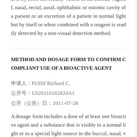
l, nasal, rectal, aural, ophthalmic or ostomic cavity of
a patient or an excretion of a patient in normal light
but by itself or when combined with a reagent is read
ily detected by a non-visual detection method.
METHOD AND DOSAGE FORM TO CONFIRM C
OMPLIANT USE OF A BIOACTIVE AGENT
申请人：
FUISZ Richard C.
公开号：
US20110182824A1
公开（公告）日：
2011-07-28
A dosage form includes a dose of at least one bioacti
ve agent and a substance that is visible to a normal li
ght or to a special light source in the buccal, nasal, v