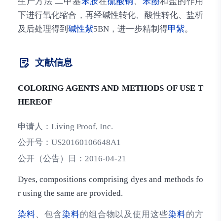
生产方法
二甲基
苯胺
在
硫酸铜
、
苯酚
和盐的作用
下进行氧化缩合，再经碱性转化、酸性转化、盐析
及后处理得到
碱性紫
5BN，进一步精制得
甲紫
。
文献信息
COLORING AGENTS AND METHODS OF USE T
HEREOF
申请人：
Living Proof, Inc.
公开号：
US20160106648A1
公开（公告）日：
2016-04-21
Dyes, compositions comprising dyes and methods fo
r using the same are provided.
染料
、包含
染料
的组合物以及使用这些
染料
的方