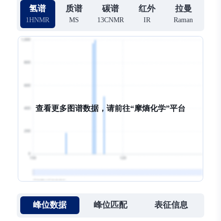
氢谱
质谱
碳谱
红外
拉曼
1HNMR
MS
13CNMR
IR
Raman
查看更多图谱数据，请前往“
摩熵化学
摩熵化学
摩熵化学
摩熵化学
”平台
峰位数据
峰位匹配
表征信息