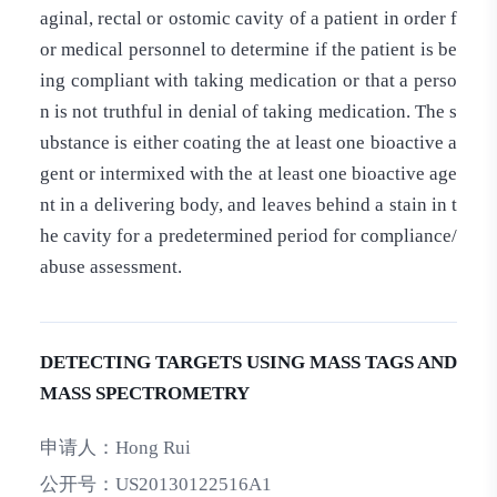
aginal, rectal or ostomic cavity of a patient in order f
or medical personnel to determine if the patient is be
ing compliant with taking medication or that a perso
n is not truthful in denial of taking medication. The s
ubstance is either coating the at least one bioactive a
gent or intermixed with the at least one bioactive age
nt in a delivering body, and leaves behind a stain in t
he cavity for a predetermined period for compliance/
abuse assessment.
DETECTING TARGETS USING MASS TAGS AND
MASS SPECTROMETRY
申请人：
Hong Rui
公开号：
US20130122516A1