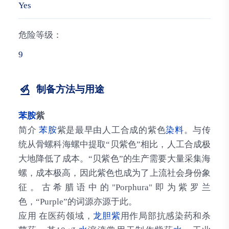
Yes
危险等级：
9
制备方法与用途
苯胺
紫
简介
苯胺
紫是最早由人工合成的紫色
染料
。与传
统从骨螺科海螺中提取“贝紫色”相比，人工合成极
大地降低了成本。“贝紫色”的生产需要大量采集海
螺，成本极高，因此紫色也成为了上流社会身份象
征。古希腊语中的"Porphura"即为紫罗兰
色，“Purple”的词源亦源于此。
应用
在医药领域，
龙胆紫
用作局部抗感染药和杀