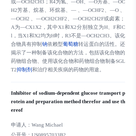
或—OCH2CH3；R4为氢、—OH、—O芳基、—OC
H2芳基、烷基、环烷基、— 、—OCHF2、—O 、
—OCH2 、—OCH2CHF2、—OCH2CH2F或卤素；
A为—CX1X2，其中X1和X2分别独立为H、F和C
l，当X1和X2均为H时，R3不是—OCH2CH3。该化
合物具有抑制
钠
依赖型
葡萄糖
转运蛋白的活性。还
揭示了一种制备该化合物的方法，包括该化合物的
药物组合物、使用该化合物和药物组合物制备SGL
T2
抑制剂
和治疗相关疾病的药物的用途。
Inhibitor of sodium-dependent glucose transport p
rotein and preparation method therefor and use th
ereof
申请人：
Wang Michael
公开号：
US08957033B2