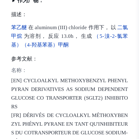
作为产物：
描述：
苯乙醚
在 aluminum (III) chloride 作用下， 以
二氯
甲烷
为溶剂， 反应 13.0h， 生成
（5-溴-2-氯苯
基）（4-羟基苯基）甲酮
参考文献：
名称：
[EN] CYCLOALKYL METHOXYBENZYL PHENYL
PYRAN DERIVATIVES AS SODIUM DEPENDENT
GLUCOSE CO TRANSPORTER (SGLT2) INHIBITO
RS
[FR] DÉRIVÉS DE CYCLOALKYL MÉTHOXYBEN
ZYL PHÉNYL PYRANE EN TANT QU'INHIBITEUR
S DU COTRANSPORTEUR DE GLUCOSE SODIUM-