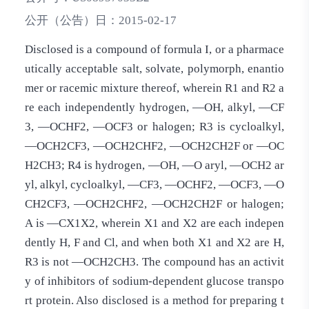
公开（公告）日：
2015-02-17
Disclosed is a compound of formula I, or a pharmace
utically acceptable salt, solvate, polymorph, enantio
mer or racemic mixture thereof, wherein R1 and R2 a
re each independently hydrogen, —OH, alkyl, —CF
3, —OCHF2, —OCF3 or halogen; R3 is cycloalkyl,
—OCH2CF3, —OCH2CHF2, —OCH2CH2F or —OC
H2CH3; R4 is hydrogen, —OH, —O aryl, —OCH2 ar
yl, alkyl, cycloalkyl, —CF3, —OCHF2, —OCF3, —O
CH2CF3, —OCH2CHF2, —OCH2CH2F or halogen;
A is —CX1X2, wherein X1 and X2 are each indepen
dently H, F and Cl, and when both X1 and X2 are H,
R3 is not —OCH2CH3. The compound has an activit
y of inhibitors of sodium-dependent glucose transpo
rt protein. Also disclosed is a method for preparing t