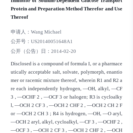
Inhibitor of Sodium-Dependent Glucose Transport
Protein and Preparation Method Therefor and Use
Thereof
申请人：
Wang Michael
公开号：
US20140051648A1
公开（公告）日：
2014-02-20
Disclosed is a compound of formula I, or a pharmace
utically acceptable salt, solvate, polymorph, enantio
mer or racemic mixture thereof, wherein R1 and R2 a
re each independently hydrogen, —OH, alkyl, —CF
3 , —OCHF 2 , —OCF 3 or halogen; R3 is cycloalky
l, —OCH 2 CF 3 , —OCH 2 CHF 2 , —OCH 2 CH 2 F
or —OCH 2 CH 3 ; R4 is hydrogen, —OH, —O aryl,
—OCH 2 aryl, alkyl, cycloalkyl, —CF 3 , —OCHF 2 ,
—OCF 3 , —OCH 2 CF 3 , —OCH 2 CHF 2 , —OCH