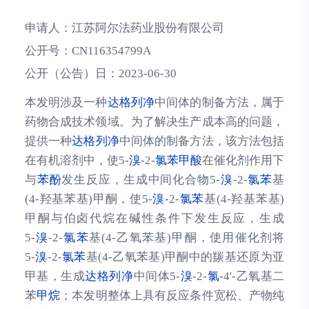
申请人：
江苏阿尔法药业股份有限公司
公开号：
CN116354799A
公开（公告）日：
2023-06-30
本发明涉及一种
达格列净
中间体的制备方法，属于
药物合成技术领域。为了解决生产成本高的问题，
提供一种
达格列净
中间体的制备方法，该方法包括
在有机溶剂中，使5‑
溴
‑2‑
氯
苯甲酸
在催化剂作用下
与
苯酚
发生反应，生成中间化合物5‑
溴
‑2‑
氯苯
基
(4‑羟基苯基)甲酮，使5‑
溴
‑2‑
氯苯
基(4‑羟基苯基)
甲酮与伯卤代烷在碱性条件下发生反应，生成
5‑
溴
‑2‑
氯苯
基(4‑乙氧苯基)甲酮，使用催化剂将
5‑
溴
‑2‑
氯苯
基(4‑乙氧苯基)甲酮中的羰基还原为亚
甲基，生成
达格列净
中间体5‑
溴
‑2‑
氯
‑4'‑乙氧基二
苯
甲烷
；本发明整体上具有反应条件宽松、产物纯