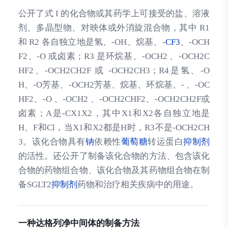
公开了式 I 的化合物或其药学上可接受的盐、溶液
剂、多晶型物、对映体或外消旋混合物，其中 R1
和 R2 各自独立地是氢、-OH、烷基、-
CF3
、-OCH
F2、-O 或卤素；R3 是环烷基、-OCH2 、-OCH2C
HF2、-OCH2CH2F 或 -OCH2CH3；R4是氢、-O
H、-O芳基、-OCH2芳基、烷基、环烷基、- 、-OC
HF2、-O 、-OCH2 、-OCH2CHF2、-OCH2CH2F或
卤素；A是-CX1X2，其中X1和X2各自独立地是
H、F和Cl，当X1和X2都是H时，R3不是-OCH2CH
3。该化合物具有
钠
依赖性
葡萄糖
转运蛋白
抑制剂
的活性。还公开了制备该化合物的方法、包含该化
合物的药物组合物、该化合物及其药物组合物在制
备SGLT2
抑制剂
药物和治疗相关疾病中的用途。
一种达格列净中间体的制备方法