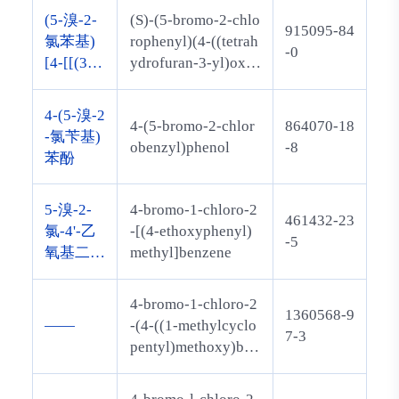
(5-溴-2-
(S)-(5-bromo-2-chlo
915095-84
氯苯基)
rophenyl)(4-((tetrah
-0
[4-[[(3S)
ydrofuran-3-yl)oxy)
-四氢-3-
phenyl)methanone
呋喃基]
4-(5-溴-2
4-(5-bromo-2-chlor
864070-18
氧基]苯
-氯苄基)
obenzyl)phenol
-8
基]甲酮
苯酚
5-溴-2-
4-bromo-1-chloro-2
461432-23
氯-4'-乙
-[(4-ethoxyphenyl)
-5
氧基二苯
methyl]benzene
甲烷
4-bromo-1-chloro-2
1360568-9
——
-(4-((1-methylcyclo
7-3
pentyl)methoxy)ben
zyl)benzene