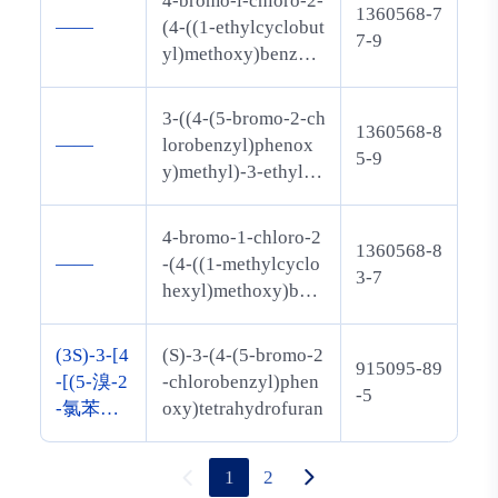
4-bromo-l-chloro-2-
1360568-7
——
(4-((1-ethylcyclobut
7-9
yl)methoxy)benzyl)
benzene
3-((4-(5-bromo-2-ch
1360568-8
——
lorobenzyl)phenox
5-9
y)methyl)-3-ethylox
etane
4-bromo-1-chloro-2
1360568-8
——
-(4-((1-methylcyclo
3-7
hexyl)methoxy)ben
zyl)benzene
(3S)-3-[4
(S)-3-(4-(5-bromo-2
915095-89
-[(5-溴-2
-chlorobenzyl)phen
-5
-氯苯基)
oxy)tetrahydrofuran
甲基]苯
氧基]四
1
2
氢呋喃