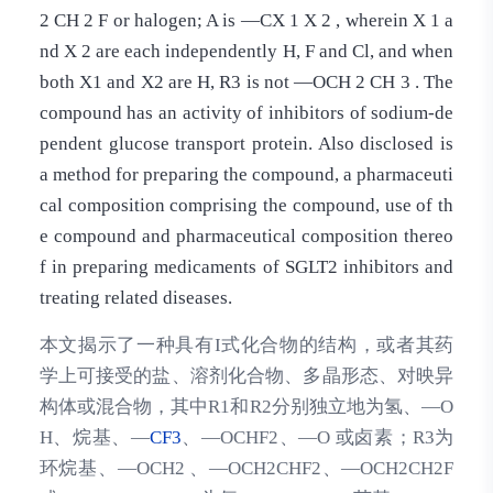
2 CH 2 F or halogen; A is —CX 1 X 2 , wherein X 1 a
nd X 2 are each independently H, F and Cl, and when
both X1 and X2 are H, R3 is not —OCH 2 CH 3 . The
compound has an activity of inhibitors of sodium-de
pendent glucose transport protein. Also disclosed is
a method for preparing the compound, a pharmaceuti
cal composition comprising the compound, use of th
e compound and pharmaceutical composition thereo
f in preparing medicaments of SGLT2 inhibitors and
treating related diseases.
本文揭示了一种具有I式化合物的结构，或者其药
学上可接受的盐、溶剂化合物、多晶形态、对映异
构体或混合物，其中R1和R2分别独立地为氢、—O
H、烷基、—
CF3
、—OCHF2、—O 或卤素；R3为
环烷基、—OCH2 、—OCH2CHF2、—OCH2CH2F