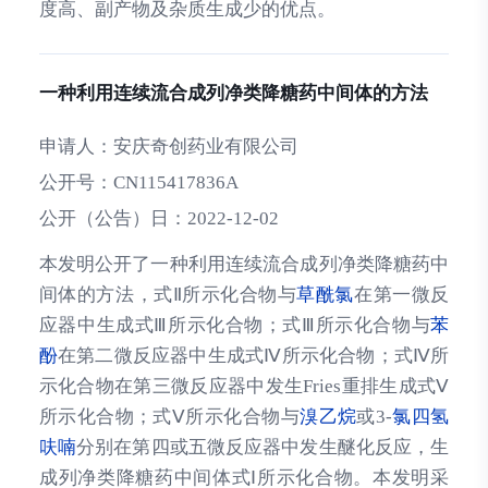
度高、副产物及杂质生成少的优点。
一种利用连续流合成列净类降糖药中间体的方法
申请人：
安庆奇创药业有限公司
公开号：
CN115417836A
公开（公告）日：
2022-12-02
本发明公开了一种利用连续流合成列净类降糖药中
间体的方法，式Ⅱ所示化合物与
草酰氯
在第一微反
应器中生成式Ⅲ所示化合物；式Ⅲ所示化合物与
苯
酚
在第二微反应器中生成式Ⅳ所示化合物；式Ⅳ所
示化合物在第三微反应器中发生Fries重排生成式Ⅴ
所示化合物；式Ⅴ所示化合物与
溴乙烷
或3‑
氯
四氢
呋喃
分别在第四或五微反应器中发生醚化反应，生
成列净类降糖药中间体式Ⅰ所示化合物。本发明采