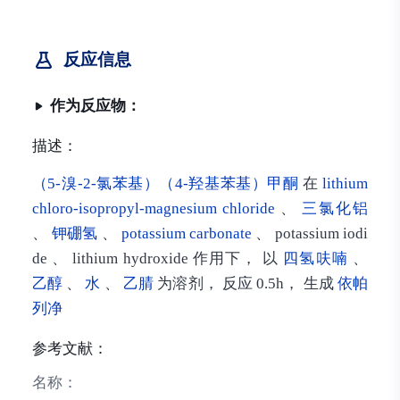
反应信息
作为反应物：
描述：
（5-溴-2-氯苯基）（4-羟基苯基）甲酮
在
lithium
chloro-isopropyl-magnesium chloride
、
三氯化铝
、
钾硼氢
、
potassium carbonate
、 potassium iodi
de 、 lithium hydroxide 作用下， 以
四氢呋喃
、
乙醇
、
水
、
乙腈
为溶剂， 反应 0.5h， 生成
依帕
列净
参考文献：
名称：