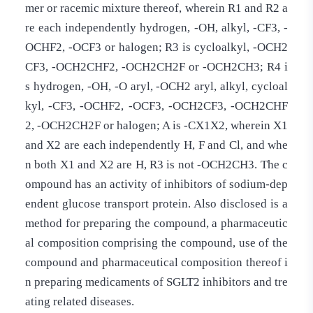
mer or racemic mixture thereof, wherein R1 and R2 a
re each independently hydrogen, -OH, alkyl, -CF3, -
OCHF2, -OCF3 or halogen; R3 is cycloalkyl, -OCH2
CF3, -OCH2CHF2, -OCH2CH2F or -OCH2CH3; R4 i
s hydrogen, -OH, -O aryl, -OCH2 aryl, alkyl, cycloal
kyl, -CF3, -OCHF2, -OCF3, -OCH2CF3, -OCH2CHF
2, -OCH2CH2F or halogen; A is -CX1X2, wherein X1
and X2 are each independently H, F and Cl, and whe
n both X1 and X2 are H, R3 is not -OCH2CH3. The c
ompound has an activity of inhibitors of sodium-dep
endent glucose transport protein. Also disclosed is a
method for preparing the compound, a pharmaceutic
al composition comprising the compound, use of the
compound and pharmaceutical composition thereof i
n preparing medicaments of SGLT2 inhibitors and tre
ating related diseases.