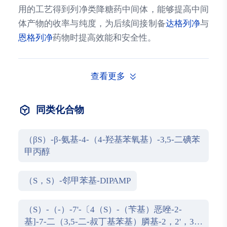
用的工艺得到列净类降糖药中间体，能够提高中间
体产物的收率与纯度，为后续间接制备
达格列净
与
恩格列净
药物时提高效能和安全性。
查看更多
同类化合物
（βS）-β-氨基-4-（4-羟基苯氧基）-3,5-二碘苯
甲丙醇
（S，S）-邻甲苯基-DIPAMP
（S）-（-）-7'-〔4（S）-（苄基）恶唑-2-
基]-7-二（3,5-二-叔丁基苯基）膦基-2，2'，3，