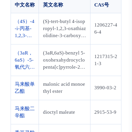
中文名称
英文名称
CAS号
（4S）-4
(S)-tert-butyl 4-isop
1206227-4
-i-丙基-
ropyl-1,2,3-oxathiaz
6-4
1,2,3-氧
olidine-3-carboxylat
代噻唑
e 2,2-dioxide
烷-2,2-二
（3aR，
(3aR,6aS)-benzyl 5-
1217315-2
氧化物-3
6aS）-5-
oxohexahydrocyclo
1-3
-羧酸叔
氧代六氢
penta[c]pyrrole-2(1
丁酯
环戊基
H)-carboxylate
[c]吡咯-
马来酸单
malonic acid monoe
3990-03-2
2（1H）
乙酯
thyl ester
-羧酸酯
马来酸二
dioctyl maleate
2915-53-9
辛酯