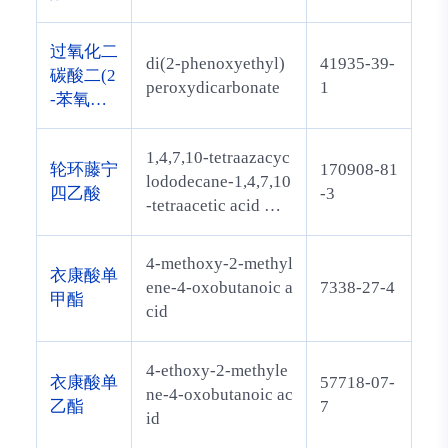
过氧化二
di(2-phenoxyethyl)
41935-39-
碳酸二(2
peroxydicarbonate
1
-苯氧乙
基)酯
1,4,7,10-tetraazacyc
轮环藤宁
170908-81
lododecane-1,4,7,10
四乙酸
-3
-tetraacetic acid mo
no(N-hydroxysucci
nimidyl ester)
4-methoxy-2-methyl
衣康酸单
ene-4-oxobutanoic a
7338-27-4
甲酯
cid
4-ethoxy-2-methyle
衣康酸单
57718-07-
ne-4-oxobutanoic ac
乙酯
7
id