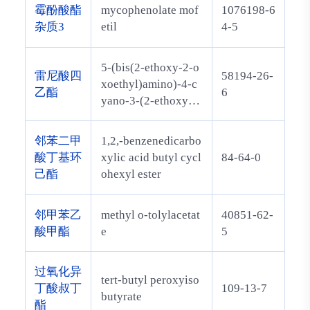
烷
霉酚酸酯
mycophenolate mof
1076198-6
杂质3
etil
4-5
5-(bis(2-ethoxy-2-o
雷尼酸四
58194-26-
xoethyl)amino)-4-c
乙酯
6
yano-3-(2-ethoxy-2-
oxoethyl)thiophene-
2-carboxylate
邻苯二甲
1,2,-benzenedicarbo
酸丁基环
xylic acid butyl cycl
84-64-0
己酯
ohexyl ester
邻甲苯乙
methyl o-tolylacetat
40851-62-
酸甲酯
e
5
过氧化异
tert-butyl peroxyiso
丁酸叔丁
109-13-7
butyrate
酯