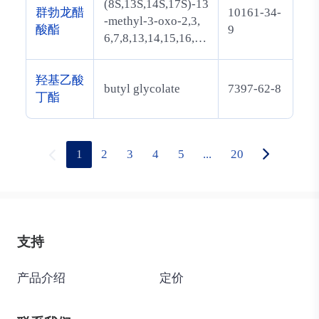
(8S,13S,14S,17S)-13
群勃龙醋
10161-34-
-methyl-3-oxo-2,3,
酸酯
9
6,7,8,13,14,15,16,17
-decahydro-1H-cycl
openta[a]phenanthr
羟基乙酸
butyl glycolate
7397-62-8
en-17-ylacetate
丁酯
1
2
3
4
5
...
20
支持
产品介绍
定价