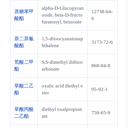
alpha-D-Glucopyran
蔗糖苯甲
12738-64-
oside, beta-D-fructo
酸酯
6
furanosyl, benzoate
萘二异氰
1,5-diisocyanatonap
3173-72-6
酸酯
hthalene
荒酸二甲
S,S-dimethyl dithioc
868-84-8
酯
arbonate
草酸二乙
oxalic acid diethyl e
95-92-1
酯
ster
草酰丙酸
diethyl oxalpropion
759-65-9
二乙酯
ate