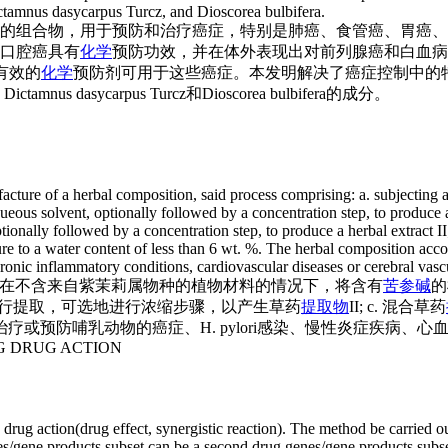
ctamnus dasycarpus Turcz, and Dioscorea bulbifera.
的组合物，用于预防和治疗癌症，特别是肺癌、食管癌、胃癌
口腔癌具有
化学
预防功效，并在体外表现出对前列腺癌和白血病
有有效的
化学
预防剂可用于这些癌症。本发明解决了癌症控制中的特殊需求。
us、Dictamnus dasycarpus Turcz和Dioscorea bulbifera的成分。
cture of a herbal composition, said process comprising: a. subjecting a 
eous solvent, optionally followed by a concentration step, to produce a 
onally followed by a concentration step, to produce a herbal extract II; 
ure to a water content of less than 6 wt. %. The herbal composition acc
chronic inflammatory conditions, cardiovascular diseases or cerebral vas
 在不含来自紫茉莉属物种的植物材料的情况下，将含有
苦参碱
的
行提取，可选地进行浓缩步骤，以产生草药
提取物
II; c. 混合草药
或预防哺乳动物的癌症、H. pylori感染、慢性炎症疾病、
G DRUG ACTION
rug action(drug effect, synergistic reaction). The method be carried o
s/gene products subset can be a second drug genes/gene products subset