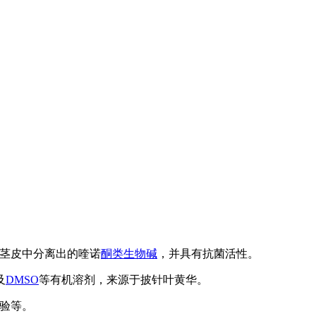
荚和茎皮中分离出的喹诺
酮类
生物碱
，并具有抗菌活性。
及
DMSO
等有机溶剂，来源于披针叶黄华。
实验等。