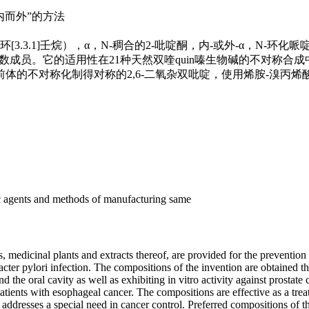
内而外”的方法
-二氮杂双环[3.3.1]壬烷），α，N-稠合的2-吡啶酮，内-或外-
数成员。它的适用性在21种天然双喹quin嗪生物碱的不对称
四氧代前体的不对称化制得对称的2,6-二氧杂双吡啶，使用烯胺-溴丙
c agents and methods of manufacturing same
 medicinal plants and extracts thereof, are provided for the prevention 
bacter pylori infection. The compositions of the invention are obtained 
the oral cavity as well as exhibiting in vitro activity against prostate
tients with esophageal cancer. The compositions are effective as a treatm
addresses a special need in cancer control. Preferred compositions of t