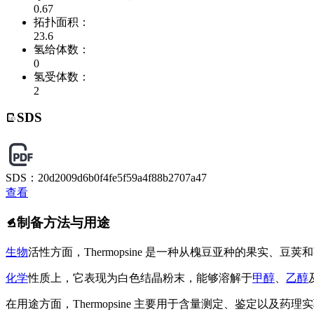
0.67
拓扑面积：
23.6
氢给体数：
0
氢受体数：
2
SDS
SDS：20d2009d6b0f4fe5f59a4f88b2707a47
查看
制备方法与用途
生物
活性方面，Thermopsine 是一种从槐豆亚种的果实、豆
化学
性质上，它表现为白色结晶粉末，能够溶解于
甲醇
、
乙醇
在用途方面，Thermopsine 主要用于含量测定、鉴定以及药理