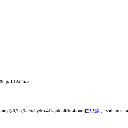
29, p. 13 Anm. 3
tanoyl)-6,7,8,9-tetrahydro-4H-quinolizin-4-one 在
甲醇
、 sodium tetr