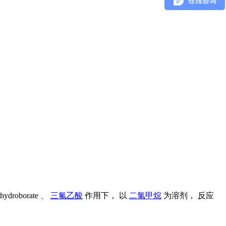
ahydroborate 、
三氟乙酸
作用下， 以
二氯甲烷
为溶剂， 反应