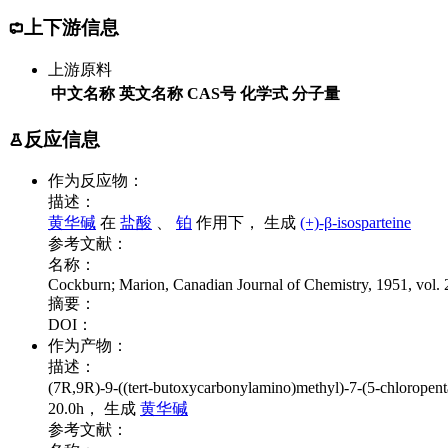
上下游信息
上游原料
中文名称
英文名称
CAS号
化学式
分子量
反应信息
作为反应物：
描述：
黄华碱
在
盐酸
、
铂
作用下， 生成
(+)-β-isosparteine
参考文献：
名称：
Cockburn; Marion, Canadian Journal of Chemistry, 1951, vol. 
摘要：
DOI：
作为产物：
描述：
(7R,9R)-9-((tert-butoxycarbonylamino)methyl)-7-(5-chloropen
20.0h， 生成
黄华碱
参考文献：