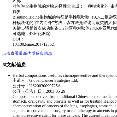
名称：
对喹啉全生物碱的对映选择性全合成：一种模块化的“由
摘要：
Bisquinolizidine生物碱的特征是手性联吡啶（3,7
种模块化的“由内而外”方法，该方法允许访问该类的大多
关键步骤是首次成功制备C 2的两种对映体2,4,6,8-
可选地，外环化哌啶。
DOI：
10.1002/anie.201712852
点击查看最新优质反应信息
文献信息
Herbal compositions useful as chemopreventive and therapeuti
申请人：
Global Cancer Strategies Ltd.
公开号：
US20030099725A1
公开（公告）日：
2003-05-29
Compositions derived from traditional Chinese herbal medicines,
stomach, oral cavity and prostate as well as for treating Helico
chemoprevention of cancers of the lung, esophagus, stomach, and 
adjuncts to conventional surgery or radiotherapy treatments in pa
chemopreventive agent for these cancers. The current invention 