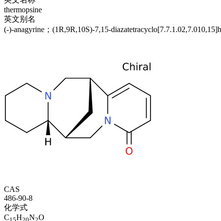
thermopsine
英文别名
(-)-anagyrine；(1R,9R,10S)-7,15-diazatetracyclo[7.7.1.02,7.010,15]
CAS
486-90-8
化学式
C
H
N
O
15
20
2