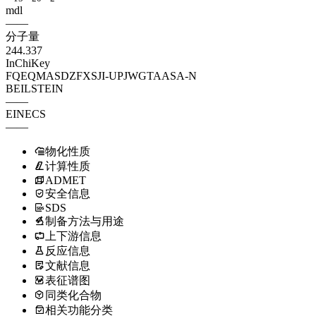
mdl
——
分子量
244.337
InChiKey
FQEQMASDZFXSJI-UPJWGTAASA-N
BEILSTEIN
——
EINECS
——
物化性质
计算性质
ADMET
安全信息
SDS
制备方法与用途
上下游信息
反应信息
文献信息
表征谱图
同类化合物
相关功能分类