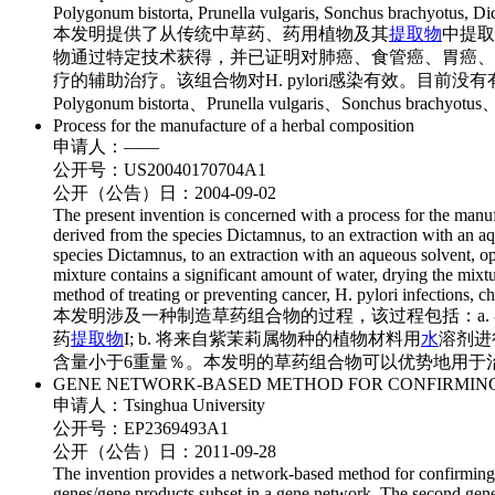
Polygonum bistorta, Prunella vulgaris, Sonchus brachyotus, Di
本发明提供了从传统中草药、药用植物及其
提取物
中提取
物通过特定技术获得，并已证明对肺癌、食管癌、胃癌、
疗的辅助治疗。该组合物对H. pylori感染有效。目前没
Polygonum bistorta、Prunella vulgaris、Sonchus brachyot
Process for the manufacture of a herbal composition
申请人：
——
公开号：
US20040170704A1
公开（公告）日：
2004-09-02
The present invention is concerned with a process for the manufa
derived from the species Dictamnus, to an extraction with an aqu
species Dictamnus, to an extraction with an aqueous solvent, opti
mixture contains a significant amount of water, drying the mixt
method of treating or preventing cancer, H. pylori infections, 
本发明涉及一种制造草药组合物的过程，该过程包括：a.
药
提取物
I; b. 将来自紫茉莉属物种的植物材料用
水
溶剂进
含量小于6重量％。本发明的草药组合物可以优势地用于治疗
GENE NETWORK-BASED METHOD FOR CONFIRMIN
申请人：
Tsinghua University
公开号：
EP2369493A1
公开（公告）日：
2011-09-28
The invention provides a network-based method for confirming d
genes/gene products subset in a gene network. The second gene