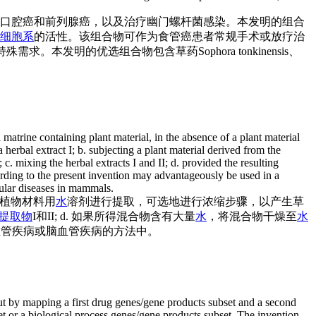
、口腔癌和前列腺癌，以及治疗幽门螺杆菌感染。本发明的组合
细胞系
的活性。该组合物可作为食管癌患者常规手术或放疗治
本发明的优选组合物包含草药Sophora tonkinensis、
matrine containing plant material, in the absence of a plant material
herbal extract I; b. subjecting a plant material derived from the
c. mixing the herbal extracts I and II; d. provided the resulting
ording to the present invention may advantageously be used in a
cular diseases in mammals.
植物材料用
水
溶剂进行提取，可选地进行浓缩步骤，以产生草
提取物
I和II; d. 如果所得混合物含有大量
水
，将混合物干燥至
水
心血管疾病或脑血管疾病的方法中。
ut by mapping a first drug genes/gene products subset and a second
 or a biological process genes/gene products subset. The invention