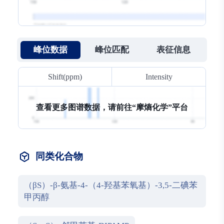
峰位数据
峰位匹配
表征信息
Shift(ppm)
Intensity
查看更多图谱数据，请前往“
摩熵化学
摩熵化学
摩熵化学
”平台
同类化合物
（βS）-β-氨基-4-（4-羟基苯氧基）-3,5-二碘苯
甲丙醇