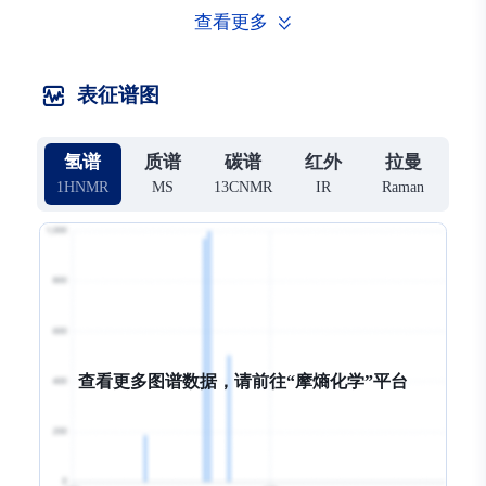
查看更多
表征谱图
氢谱
质谱
碳谱
红外
拉曼
1HNMR
MS
13CNMR
IR
Raman
查看更多图谱数据，请前往“
摩熵化学
摩熵化学
摩熵化学
摩熵化学
”平台