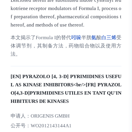
Disclosed herein are substituted indole cysteinyl leu
kotriene receptor modulators of Formula I, process o
f preparation thereof, pharmaceutical compositions t
hereof, and methods of use thereof.
本文揭示了Formula I的替代
吲哚
半胱
氨
酸
白三烯
受
体调节剂，其制备方法，药物组合物以及使用方
法。
[EN] PYRAZOLO [4, 3-D] PYRIMIDINES USEFU
L AS KINASE INHIBITORS<br/>[FR] PYRAZOL
O[4,3-D]PYRIMIDINES UTILES EN TANT QU'IN
HIBITEURS DE KINASES
申请人：
ORIGENIS GMBH
公开号：
WO2012143144A1