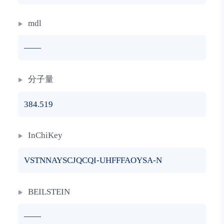
mdl
——
分子量
384.519
InChiKey
VSTNNAYSCJQCQI-UHFFFAOYSA-N
BEILSTEIN
——