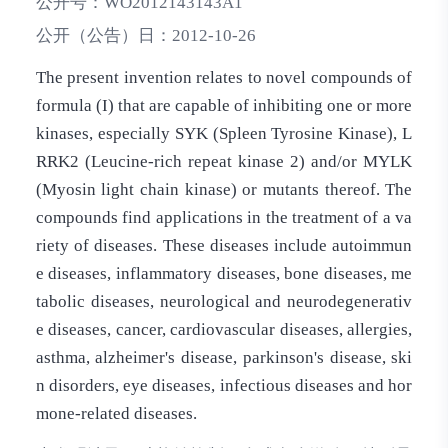
公开号：
WO2012143143A1
公开（公告）日：
2012-10-26
The present invention relates to novel compounds of
formula (I) that are capable of inhibiting one or more
kinases, especially SYK (Spleen Tyrosine Kinase), L
RRK2 (Leucine-rich repeat kinase 2) and/or MYLK
(Myosin light chain kinase) or mutants thereof. The
compounds find applications in the treatment of a va
riety of diseases. These diseases include autoimmun
e diseases, inflammatory diseases, bone diseases, me
tabolic diseases, neurological and neurodegenerativ
e diseases, cancer, cardiovascular diseases, allergies,
asthma, alzheimer's disease, parkinson's disease, ski
n disorders, eye diseases, infectious diseases and hor
mone-related diseases.