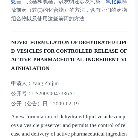
氨
基、羟基和巯基。该发明还涉及制备
一氧化氮
释
放前药（式(I)的化合物）的方法，含有它们的药物
组合物以及使用这些前药的方法。
NOVEL FORMULATION OF DEHYDRATED LIPI
D VESICLES FOR CONTROLLED RELEASE OF
ACTIVE PHARMACEUTICAL INGREDIENT VI
A INHALATION
申请人：
Yang Zhijun
公开号：
US20090047336A1
公开（公告）日：
2009-02-19
A new formulation of dehydrated lipid vesicles empl
oys a vesicle preserver and permits the control of rel
ease and delivery of active pharmaceutical ingredien