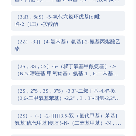
e]二恶唑磷
（3aR，6aS）-5-氧代六氢环戊基[c]吡
咯-2（1H）-羧酸酯
（2Z）-3-[[（4-氯苯基）氨基]-2-氰基丙烯酸乙
酯
（2S，3S，5S）-5-（叔丁氧基甲酰氨基）-2-
（N-5-噻唑基-甲氧羰基）氨基-1，6-二苯基-3-
羟基己烷
（2S，2''S，3S，3''S）-3,3''-二叔丁基-4,4''-双
（2,6-二甲氧基苯基）-2,2''，3，3''-四氢-2,2''-
联苯并[d][1,3]氧杂磷杂戊环
（2S）-（-）-2-{[[[[3,5-双（氟代甲基）苯基]
氨基]硫代甲基]氨基}-N-（二苯基甲基）-N，
3,3-三甲基丁酰胺