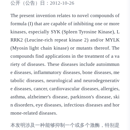
公开（公告）日：
2012-10-26
The present invention relates to novel compounds of
formula (I) that are capable of inhibiting one or more
kinases, especially SYK (Spleen Tyrosine Kinase), L
RRK2 (Leucine-rich repeat kinase 2) and/or MYLK
(Myosin light chain kinase) or mutants thereof. The
compounds find applications in the treatment of a va
riety of diseases. These diseases include autoimmun
e diseases, inflammatory diseases, bone diseases, me
tabolic diseases, neurological and neurodegenerativ
e diseases, cancer, cardiovascular diseases, allergies,
asthma, alzheimer's disease, parkinson's disease, ski
n disorders, eye diseases, infectious diseases and hor
mone-related diseases.
本发明涉及一种能够抑制一个或多个激酶，特别是