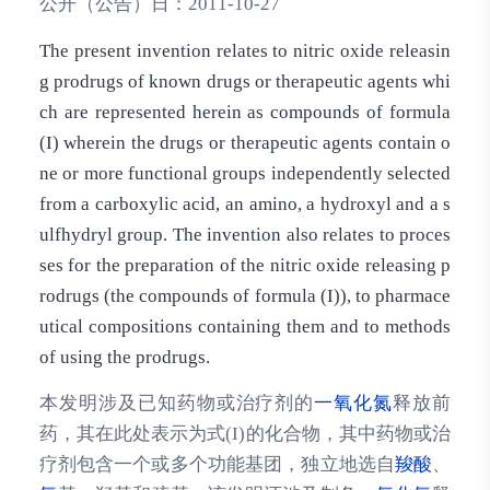
公开（公告）日：
2011-10-27
The present invention relates to nitric oxide releasin
g prodrugs of known drugs or therapeutic agents whi
ch are represented herein as compounds of formula
(I) wherein the drugs or therapeutic agents contain o
ne or more functional groups independently selected
from a carboxylic acid, an amino, a hydroxyl and a s
ulfhydryl group. The invention also relates to proces
ses for the preparation of the nitric oxide releasing p
rodrugs (the compounds of formula (I)), to pharmace
utical compositions containing them and to methods
of using the prodrugs.
本发明涉及已知药物或治疗剂的
一氧化氮
释放前
药，其在此处表示为式(I)的化合物，其中药物或治
疗剂包含一个或多个功能基团，独立地选自
羧酸
、