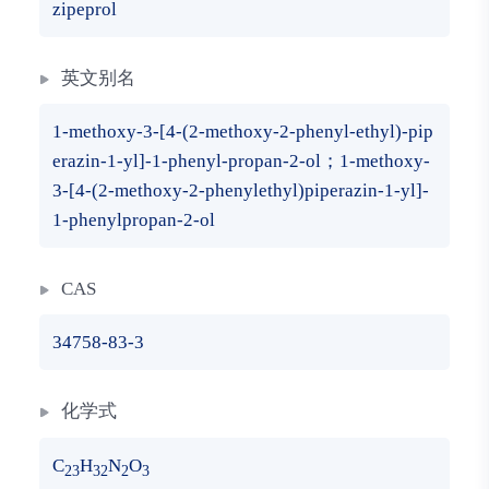
zipeprol
英文别名
1-methoxy-3-[4-(2-methoxy-2-phenyl-ethyl)-pip
erazin-1-yl]-1-phenyl-propan-2-ol；1-methoxy-
3-[4-(2-methoxy-2-phenylethyl)piperazin-1-yl]-
1-phenylpropan-2-ol
CAS
34758-83-3
化学式
C
H
N
O
23
32
2
3