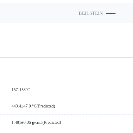
——
BEILSTEIN
157-158°C
449.4±47.0 °C(Predicted)
1.401±0.06 g/cm3(Predicted)