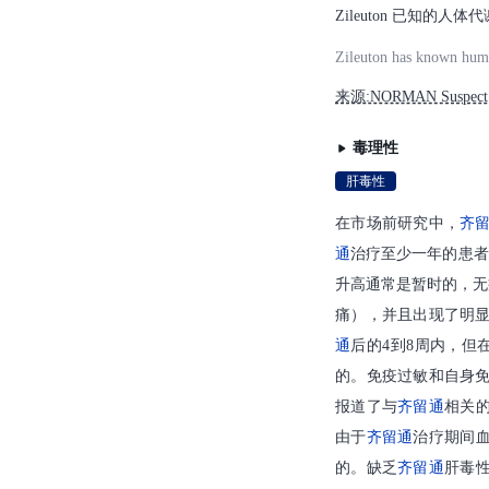
Zileuton 已知的人体代谢
Zileuton has known huma
来源:NORMAN Suspect L
毒理性
肝毒性
在市场前研究中，
齐
通
治疗至少一年的患者中
升高通常是暂时的，无
痛），并且出现了明
通
后的4到8周内，但
的。免疫过敏和自身免
报道了与
齐留通
相关
由于
齐留通
治疗期间
的。缺乏
齐留通
肝毒