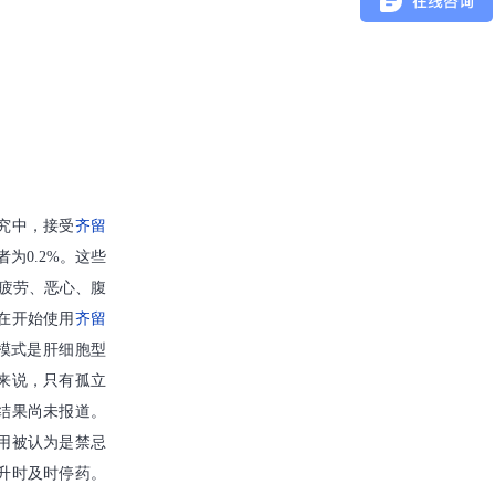
究中，接受
齐留
为0.2%。这些
（疲劳、恶心、腹
在开始使用
齐留
模式是肝细胞型
来说，只有孤立
结果尚未报道。
用被认为是禁忌
升时及时停药。