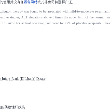
的使用并没有像
孟鲁司特
或扎非鲁司特那样广泛。
 zileuton therapy was found to be associated with mild-to-moderate serum ami
spective studies, ALT elevations above 3 times the upper limit of the normal ran
ith zileuton for at least one year, compared to 0.2% of placebo recipients. Thes
ptomatic and rapidly reversible. However, some patients with ALT elevations 
ury (fatigue, nausea, abdominal pain) and individual cases of clinically apparent
en. The typical onset of liver enzyme elevations was within 4 to 8 weeks of star
months were also reported. In cases with jaundice, the pattern of serum enzyme e
rgic and autoimmune features were not prominent. Recovery was rapid, usually
nly isolated cases of zileuton related liver injury with jaundice have been repor
y from it must be very rare. Results of rechallenge have not been reported. Beca
vations during zileuton therapy, monitoring of serum aminotransferase levels
contraindicated in patients with active liver disease. The lack of published repor
Injury Rank (DILIrank) Dataset
 active monitoring for liver test abnormalities and prompt discontinuation if t
n, zileuton has not been as widely used clinically as montelukast or zafirlukast.
关注的药物性肝损伤