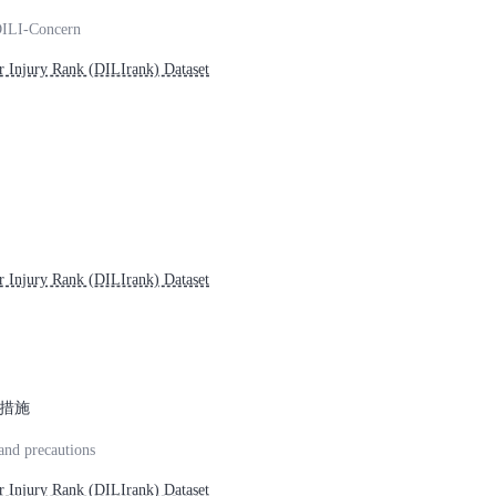
DILI-Concern
Injury Rank (DILIrank) Dataset
Injury Rank (DILIrank) Dataset
措施
and precautions
Injury Rank (DILIrank) Dataset