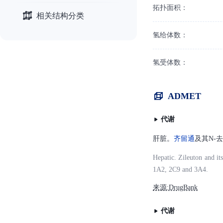
拓扑面积：
相关结构分类
氢给体数：
氢受体数：
ADMET
代谢
肝脏。
齐留通
及其N-
Hepatic. Zileuton and i
1A2, 2C9 and 3A4.
来源:DrugBank
代谢