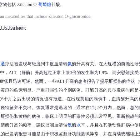
物包括 Zileuton O-
葡萄糖
苷酸。
n metabolites that include Zileuton O-glucuronide.
ist Exchange
留通
疗法被发现与轻度到中度血清转
氨
酶升高有关。在大规模的前瞻性研
，ALT（肝酶）升高超过正常上限3倍的发生率为1.9%，而安慰剂接受者
症状且迅速可逆。然而，一些ALT升高的患者报告了提示肝损伤的症状
显黄疸的临床明显、严重肝损伤的个别病例。肝酶升高的典型发病时间是
在6个月之后出现的情况也有报道。在出现黄疸的病例中，血清酶升高的
疫特征并不突出。恢复通常是迅速的，通常在1到2个月内。然而，总的
的肝损伤和黄疸的病例，临床上明显的肝毒性必须非常罕见。重新挑战的
血清酶升高的频率，建议监测血清转
氨
酶
水
平，并且在其活动性肝病中使
性的已发表报告可能是由于积极监测肝功能测试异常，并在持续或继续上