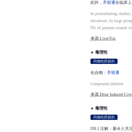
此外，
齐留通
在临床上
In premarketing studies,
elevations. In large pro
9% of patients treated w
usually transient, asym
来源:LiverTox
suggestive of hepatic inj
ry with jaundice were se
毒理性
t cases arising after 6 
药物性肝损伤
atocellular. Immunoalle
nths. Overall, however, o
化合物：
齐留通
y apparent hepatotoxicit
Compound:zileuton
ncy of serum enzyme ele
nd its use is considered 
来源:Drug Induced Liver 
atotoxicity may be due to
tinue to rise. In additio
毒理性
药物性肝损伤
DILI 注解：最令人