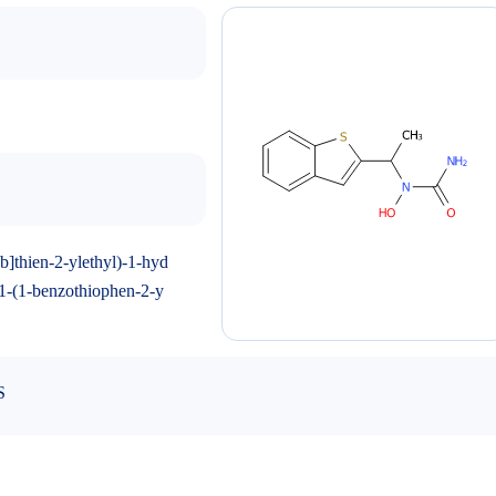
]thien-2-ylethyl)-1-hyd
1-(1-benzothiophen-2-y
S