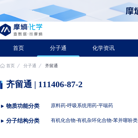
首页
分子通
化学资讯
首页
分子通
齐留通
齐留通 | 111406-87-2
-
-
物质功能分类
原料药
呼吸系统用药
平喘药
-
-
分子结构分类
有机化合物
有机杂环化合物
苯并噻吩类