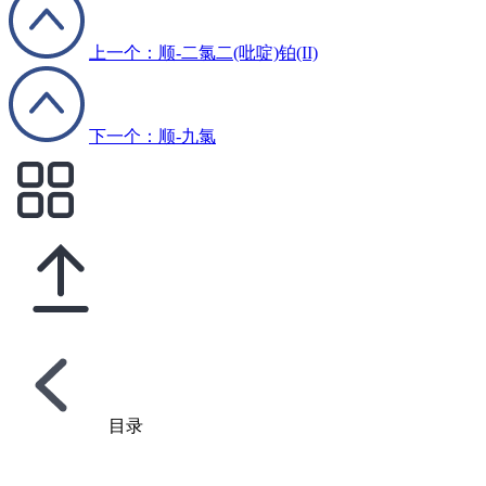
上一个：顺-二氯二(吡啶)铂(II)
下一个：顺-九氯
目录