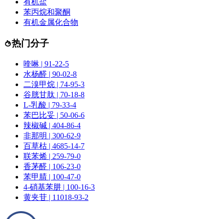
有机盐
苯丙烷和聚酮
有机金属化合物
热门分子
喹啉 | 91-22-5
水杨醛 | 90-02-8
二溴甲烷 | 74-95-3
谷胱甘肽 | 70-18-8
L-乳酸 | 79-33-4
苯巴比妥 | 50-06-6
辣椒碱 | 404-86-4
非那明 | 300-62-9
百草枯 | 4685-14-7
联苯烯 | 259-79-0
香茅醛 | 106-23-0
苯甲腈 | 100-47-0
4-硝基苯肼 | 100-16-3
黄夹苷 | 11018-93-2