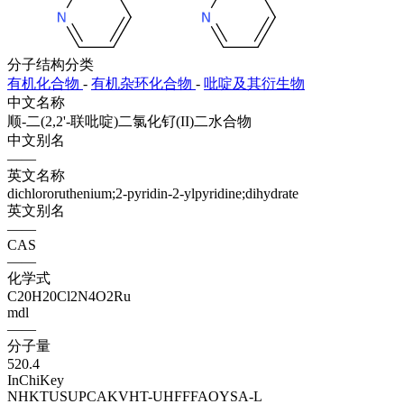
分子结构分类
有机化合物
-
有机杂环化合物
-
吡啶及其衍生物
中文名称
顺-二(2,2'-联吡啶)二氯化钌(II)二水合物
中文别名
——
英文名称
dichlororuthenium;2-pyridin-2-ylpyridine;dihydrate
英文别名
——
CAS
——
化学式
C20H20Cl2N4O2Ru
mdl
——
分子量
520.4
InChiKey
NHKTUSUPCAKVHT-UHFFFAOYSA-L