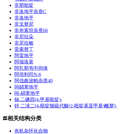
非那吡啶
非洛地平杂质C
非洛地平
非戈替尼
非布索坦杂质66
非尼拉朵
非尼拉敏
雷索替丁
阿雷地平
阿瑞洛莫
阿扎那韦中间体
阿培利司N-6
阿伐曲波帕杂质40
间硝苯地平
间-硝苯地平
镉,二碘四(4-甲基吡啶)-
锌,二溴二[4-吡啶羧硫代酸(2-吡啶基亚甲基)酰肼]-
相关结构分类
有机杂环化合物