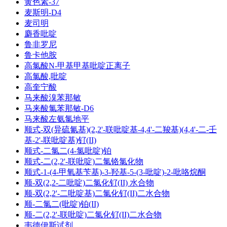
黄色素-37
麦斯明-D4
麦司明
麝香吡啶
鲁非罗尼
鲁卡他胺
高氯酸N-甲基甲基吡啶正离子
高氯酸,吡啶
高奎宁酸
马来酸溴苯那敏
马来酸氯苯那敏-D6
马来酸左氨氯地平
顺式-双(异硫氰基)(2,2'-联吡啶基-4,4'-二羧基)(4,4'-二-壬
基-2'-联吡啶基)钌(II)
顺式-二氯二(4-氯吡啶)铂
顺式-二(2,2'-联吡啶)二氯铬氯化物
顺式-1-(4-甲氧基苄基)-3-羟基-5-(3-吡啶)-2-吡咯烷酮
顺-双(2,2-二吡啶)二氯化钌(II) 水合物
顺-双(2,2'-二吡啶基)二氯化钌(II)二水合物
顺-二氯二(吡啶)铂(II)
顺-二(2,2'-联吡啶)二氯化钌(II)二水合物
韦德伊斯试剂