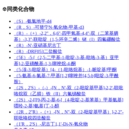
同类化合物
（S）-氨氯地平-d4
（R，S）-可替宁N-氧化物-甲基-d3
（R）-（+）-2,2''，6,6''-四甲氧基-4,4''-双（二苯基膦
基）-3,3''-联吡啶（1,5-环辛二烯）铑（I）四氟硼酸盐
（R）-N'-亚硝基尼古丁
（R）-DRF053二盐酸盐
（5E）-5-[（2,5-二甲基-1-吡啶-3-基-吡咯-3-基）亚甲
基]-2-亚磺酰基-1,3-噻唑烷-4-酮
（5-溴-3-吡啶基）[4-（1-吡咯烷基）-1-哌啶基]甲酮
（5-氨基-6-氰基-7-甲基[1,2]噻唑并[4,5-b]吡啶-3-甲酰
胺）
（2S，2'S）-（-）-[N，N'-双（2-吡啶基甲基]-2,2'-联吡
咯烷双（乙腈）铁（II）六氟锑酸盐
（2S）-2-[[[9-丙-2-基-6-[（4-吡啶-2-基苯基）甲基氨基]
嘌呤-2-基]氨基]丁-1-醇
（2R，2''R）-（+）-[N，N''-双（2-吡啶基甲基）]-2,2''-
联吡咯烷四盐酸盐
（1'R，2'S）-尼古丁1,1'-Di-N-氧化物