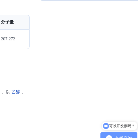
分子量
207.272
用下， 以
乙醇
、
可以开发票吗？