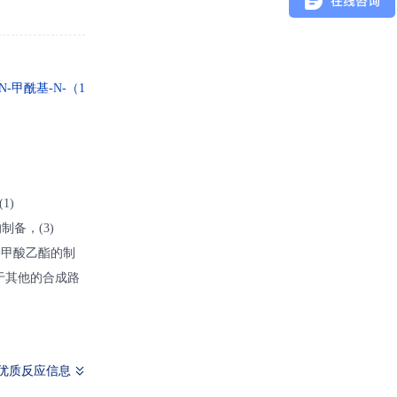
N-甲酰基-N-（1
1)
的制备，(3)
‑5‑甲酸乙酯的制
优于其他的合成路
优质反应信息