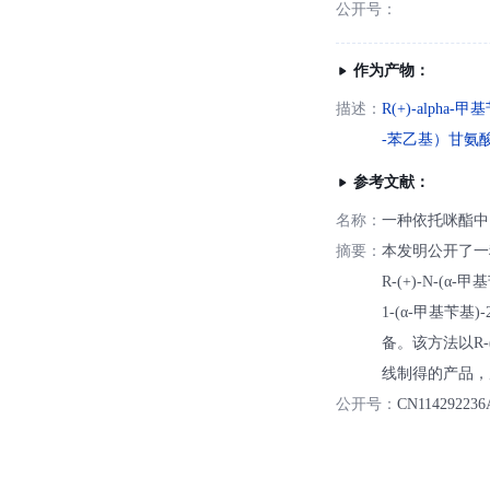
公开号：
作为产物：
描述：
R(+)-alpha-甲
-苯乙基）甘氨
参考文献：
名称：
一种依托咪酯中
摘要：
本发明公开了一
R‑(+)‑N‑(α
1‑(α‑甲基苄基
备。该方法以R
线制得的产品，
公开号：
CN114292236