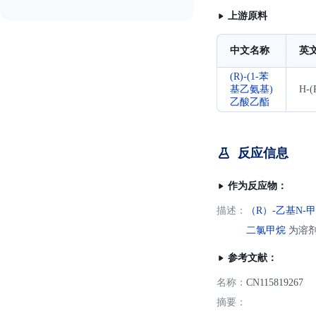
上游原料
中文名称
英
(R)-(1-苯
基乙氨基)
H-(
乙酸乙酯
反应信息
作为反应物：
描述：
（R）-乙基N-
二氯甲烷
为溶剂，
参考文献：
名称：
CN115819267
摘要：