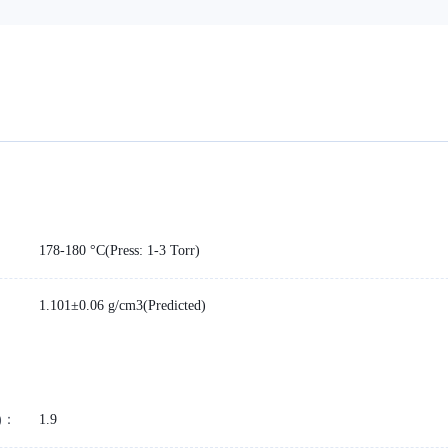
178-180 °C(Press: 1-3 Torr)
1.101±0.06 g/cm3(Predicted)
)：
1.9