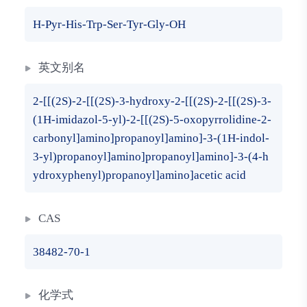
H-Pyr-His-Trp-Ser-Tyr-Gly-OH
英文别名
2-[[(2S)-2-[[(2S)-3-hydroxy-2-[[(2S)-2-[[(2S)-3-
(1H-imidazol-5-yl)-2-[[(2S)-5-oxopyrrolidine-2-
carbonyl]amino]propanoyl]amino]-3-(1H-indol-
3-yl)propanoyl]amino]propanoyl]amino]-3-(4-h
ydroxyphenyl)propanoyl]amino]acetic acid
CAS
38482-70-1
化学式