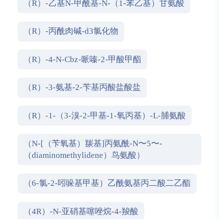
（R）-乙基N-甲酰基-N-（1-苯乙基）甘氨酸
（R）-丙酰肉碱-d3氯化物
（R）-4-N-Cbz-哌嗪-2-甲酸甲酯
（R）-3-氨基-2-苄基丙酸盐酸盐
（R）-1-（3-溴-2-甲基-1-氧丙基）-L-脯氨酸
（N-[（苄氧基）羰基]丙氨酰-N〜5〜-
（diaminomethylidene）鸟氨酸）
（6-氯-2-吲哚基甲基）乙酰氨基丙二酸二乙酯
（4R）-N-亚硝基噻唑烷-4-羧酸