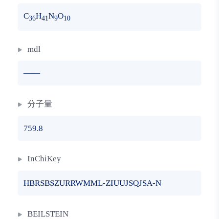
C
H
N
O
36
41
9
10
mdl
——
分子量
759.8
InChiKey
HBRSBSZURRWMML-ZIUUJSQJSA-N
BEILSTEIN