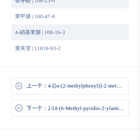
香茅醛 | 106-23-0
苯甲腈 | 100-47-0
4-硝基苯肼 | 100-16-3
黄夹苷 | 11018-93-2
上一个：4-[[α-(2-methylphenyl)]-2-methylbenzyl]-5-methylimidazole
下一个：2-[4-(6-Methyl-pyridin-2-ylamino)-phenyl]-propionic acid methyl ester