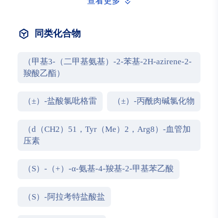
查看更多
同类化合物
（甲基3-（二甲基氨基）-2-苯基-2H-azirene-2-
羧酸乙酯）
（±）-盐酸氯吡格雷
（±）-丙酰肉碱氯化物
（d（CH2）51，Tyr（Me）2，Arg8）-血管加
压素
（S）-（+）-α-氨基-4-羧基-2-甲基苯乙酸
（S）-阿拉考特盐酸盐