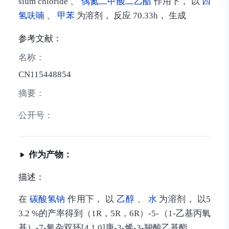
sium chloride 、
偶氮二甲酸二乙酯
作用下， 以
四
氢呋喃
、
甲苯
为溶剂， 反应 70.33h， 生成
参考文献：
名称：
CN115448854
摘要：
公开号：
作为产物：
描述：
在
碳酸氢钠
作用下， 以
乙醇
、
水
为溶剂， 以5
3.2 %的产率得到（1R，5R，6R）-5-（1-乙基丙氧
基）-7-氧杂双环[4.1.0]庚-3-烯-3-羧酸乙基酯