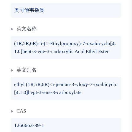
奥司他韦杂质
英文名称
(1R,5R,6R)-5-(1-Ethylpropoxy)-7-oxabicyclo[4.
1.0]hept-3-ene-3-carboxylic Acid Ethyl Ester
英文别名
ethyl (1R,5R,6R)-5-pentan-3-yloxy-7-oxabicyclo
[4.1.0]hept-3-ene-3-carboxylate
CAS
1266663-89-1