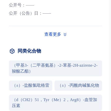
公开号：
——
公开（公告）日：
——
查看更多
同类化合物
（甲基3-（二甲基氨基）-2-苯基-2H-azirene-2-
羧酸乙酯）
（±）-盐酸氯吡格雷
（±）-丙酰肉碱氯化物
（d（CH2）51，Tyr（Me）2，Arg8）-血管加
压素