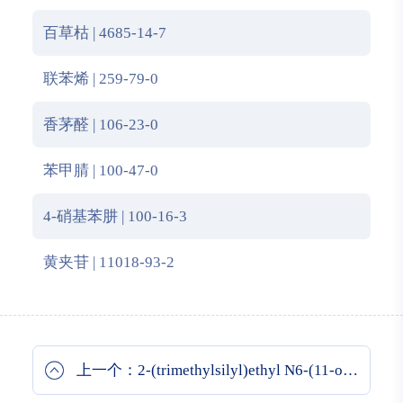
百草枯 | 4685-14-7
联苯烯 | 259-79-0
香茅醛 | 106-23-0
苯甲腈 | 100-47-0
4-硝基苯肼 | 100-16-3
黄夹苷 | 11018-93-2
上一个：2-(trimethylsilyl)ethyl N6-(11-oxo-2,3,6,7-tetrahydro-1H,5H,11H-pyrano[2,3-f]pyrido[3,2,1-ij]quinoline-10-carbonyl)-N2-((2-(3-oxo-2-(pent-2-en-1-yl)cyclopentyl)acetyl)-L-isoleucyl)-L-lysinate