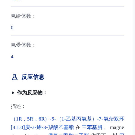
氢给体数：
0
氢受体数：
4
反应信息
作为反应物：
描述：
（1R，5R，6R）-5-（1-乙基丙氧基）-7-氧杂双环
[4.1.0]庚-3-烯-3-羧酸乙基酯
在
三苯基膦
、 magne