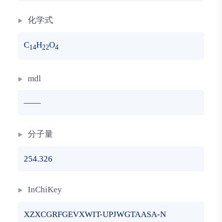
化学式
C
H
O
14
22
4
mdl
——
分子量
254.326
InChiKey
XZXCGRFGEVXWIT-UPJWGTAASA-N