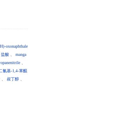
2H)-oxonaphthale
、
盐酸
、
manga
opanenitrile
、
6-二氰基-1,4-苯醌
腈
、
叔丁醇
、