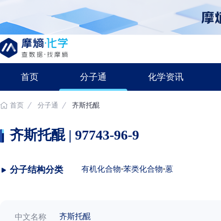
首页
分子通
化学资讯
首页
分子通
齐斯托醌
齐斯托醌 | 97743-96-9
-
-
分子结构分类
有机化合物
苯类化合物
蒽
齐斯托醌
中文名称