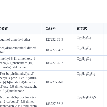
文名称
CAS号
化学式
C
H
O
22
20
4
oquinol dimethyl ether
127232-73-9
-dehydroxestoquinol dimeth
C
H
O
22
18
4
183727-64-2
ther
-methyl-8,11-dimethoxy-1
C
H
O
22
18
4
enzo[6,7]phenanthro[10,1-
183727-69-7
furan-6-(12bH)-one
Tert-butyl(dimethyl)silyl]-
C
H
O
Si
34
48
5
2
henyl-3-prop-1-en-2-ylfura
yl]-[3-[tert-butyl(dimethy
183727-54-0
lyl]oxy-5,8-dimethoxynapht
en-2-yl]methanone
(4-Ethenyl-3-prop-1-en-2-y
C
H
F
O
S
23
19
3
7
an-2-carbonyl)-5,8-dimeth
183727-56-2
aphthalen-2-yl] trifluorom