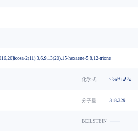
16,20]icosa-2(11),3,6,9,13(20),15-hexaene-5,8,12-trione
C
H
O
化学式
20
14
4
318.329
分子量
——
BEILSTEIN