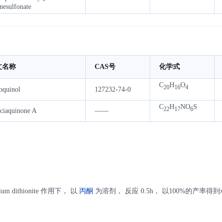
nesulfonate
文名称
CAS号
化学式
C
H
O
20
16
4
oquinol
127232-74-0
C
H
NO
S
22
17
6
ciaquinone A
——
ium dithionite 作用下， 以
丙酮
为溶剂， 反应 0.5h， 以100%的产率得到xest