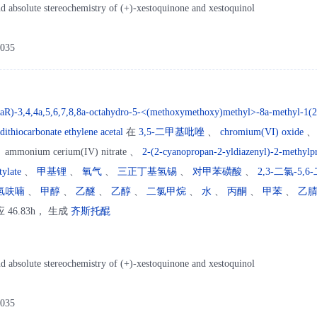
nd absolute stereochemistry of (+)-xestoquinone and xestoquinol
a035
aR)-3,4,4a,5,6,7,8,8a-octahydro-5-<(methoxymethoxy)methyl>-8a-methyl-1(
ithiocarbonate ethylene acetal
在
3,5-二甲基吡唑
、
chromium(VI) oxide
ammonium cerium(IV) nitrate 、
2-(2-cyanopropan-2-yldiazenyl)-2-methylpr
tylate
、
甲基锂
、
氧气
、
三正丁基氢锡
、
对甲苯磺酸
、
2,3-二氯-5,
氢呋喃
、
甲醇
、
乙醚
、
乙醇
、
二氯甲烷
、
水
、
丙酮
、
甲苯
、
乙
46.83h， 生成
齐斯托醌
nd absolute stereochemistry of (+)-xestoquinone and xestoquinol
a035