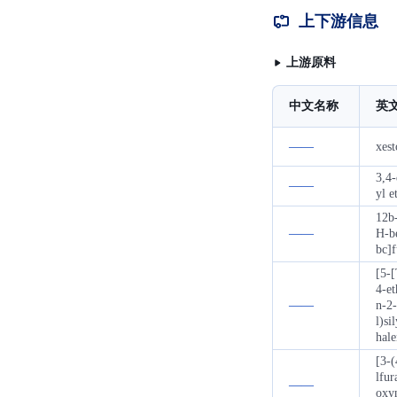
上下游信息
上游原料
中文名称
英
——
xest
3,4
——
yl e
12b
——
H-b
bc]
[5-[
4-et
——
n-2-
l)si
hal
[3-
lfur
——
oxyn