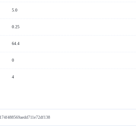
5.0
：
0.25
64.4
0
4
74f488569aedd711e72df138