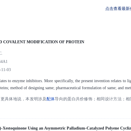
点击查看最新
D COVALENT MODIFICATION OF PROTEIN
C.
44A1
-11-03
ates to enzyme inhibitors. More specifically, the present invention relates to l
oteins; method of designing same; pharmaceutical formulation of same; and met
。更具体地说，本发明涉及
配体
导向的蛋白共价修饰；相同设计方法；相
(+)-Xestoquinone Using an Asymmetric Palladium-Catalyzed Polyene Cycliz