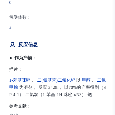
0
氢受体数：
2
反应信息
作为产物：
描述：
1-苯基咪唑
、
二(氰基苯)二氯化钯
以
甲醇
、
二氯
甲烷
为溶剂， 反应 24.0h， 以70%的产率得到（S
P-4-1）-二氯双（1-苯基-1H-咪唑-κN3）-钯
参考文献：