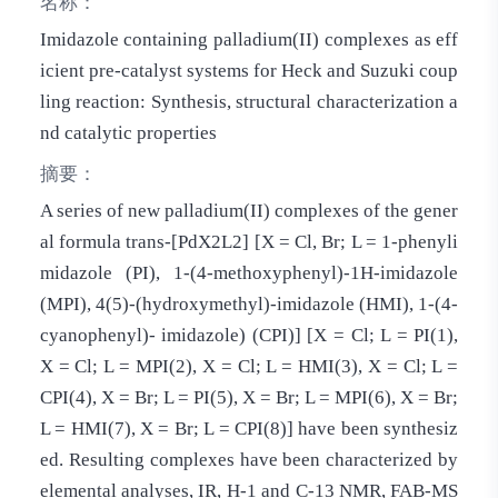
名称：
Imidazole containing palladium(II) complexes as eff
icient pre-catalyst systems for Heck and Suzuki coup
ling reaction: Synthesis, structural characterization a
nd catalytic properties
摘要：
A series of new palladium(II) complexes of the gener
al formula trans-[PdX2L2] [X = Cl, Br; L = 1-phenyli
midazole (PI), 1-(4-methoxyphenyl)-1H-imidazole
(MPI), 4(5)-(hydroxymethyl)-imidazole (HMI), 1-(4-
cyanophenyl)- imidazole) (CPI)] [X = Cl; L = PI(1),
X = Cl; L = MPI(2), X = Cl; L = HMI(3), X = Cl; L =
CPI(4), X = Br; L = PI(5), X = Br; L = MPI(6), X = Br;
L = HMI(7), X = Br; L = CPI(8)] have been synthesiz
ed. Resulting complexes have been characterized by
elemental analyses, IR, H-1 and C-13 NMR, FAB-MS