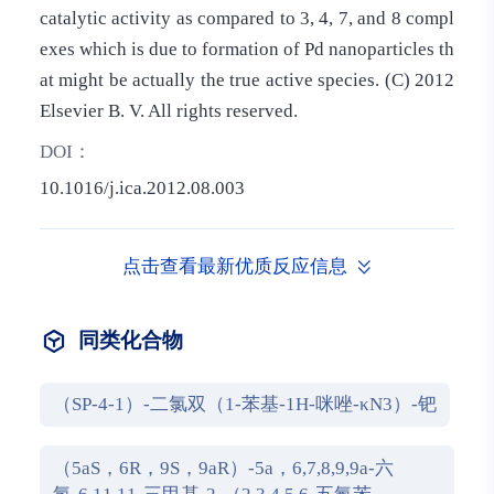
catalytic activity as compared to 3, 4, 7, and 8 compl
exes which is due to formation of Pd nanoparticles th
at might be actually the true active species. (C) 2012
Elsevier B. V. All rights reserved.
DOI：
10.1016/j.ica.2012.08.003
点击查看最新优质反应信息
同类化合物
（SP-4-1）-二氯双（1-苯基-1H-咪唑-κN3）-钯
（5aS，6R，9S，9aR）-5a，6,7,8,9,9a-六