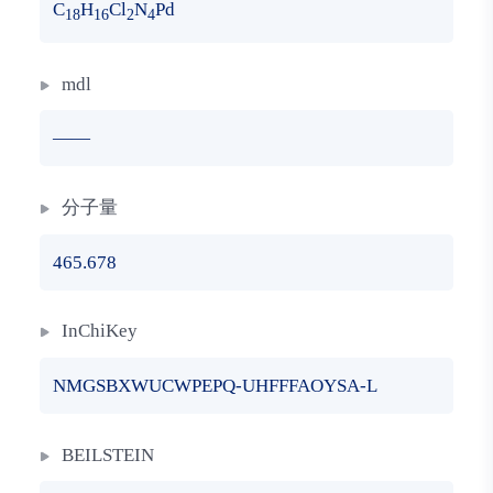
C
H
Cl
N
Pd
18
16
2
4
mdl
——
分子量
465.678
InChiKey
NMGSBXWUCWPEPQ-UHFFFAOYSA-L
BEILSTEIN