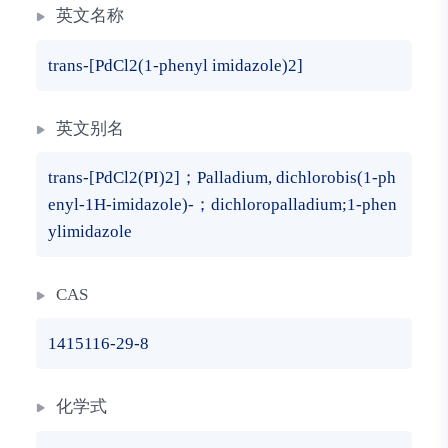
英文名称
trans-[PdCl2(1-phenyl imidazole)2]
英文别名
trans-[PdCl2(PI)2]；Palladium, dichlorobis(1-ph
enyl-1H-imidazole)-；dichloropalladium;1-phen
ylimidazole
CAS
1415116-29-8
化学式