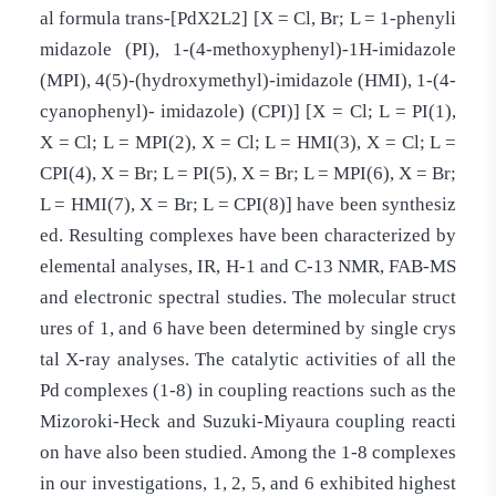
al formula trans-[PdX2L2] [X = Cl, Br; L = 1-phenyli
midazole (PI), 1-(4-methoxyphenyl)-1H-imidazole
(MPI), 4(5)-(hydroxymethyl)-imidazole (HMI), 1-(4-
cyanophenyl)- imidazole) (CPI)] [X = Cl; L = PI(1),
X = Cl; L = MPI(2), X = Cl; L = HMI(3), X = Cl; L =
CPI(4), X = Br; L = PI(5), X = Br; L = MPI(6), X = Br;
L = HMI(7), X = Br; L = CPI(8)] have been synthesiz
ed. Resulting complexes have been characterized by
elemental analyses, IR, H-1 and C-13 NMR, FAB-MS
and electronic spectral studies. The molecular struct
ures of 1, and 6 have been determined by single crys
tal X-ray analyses. The catalytic activities of all the
Pd complexes (1-8) in coupling reactions such as the
Mizoroki-Heck and Suzuki-Miyaura coupling reacti
on have also been studied. Among the 1-8 complexes
in our investigations, 1, 2, 5, and 6 exhibited highest