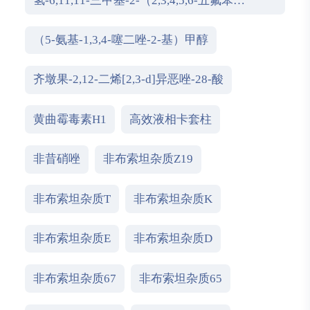
氢-6,11,11-三甲基-2-（2,3,4,5,6-五氟苯
基）-6，9-甲基-4H-[1,2,4]三唑[3,4-c][1,4]苯并
恶嗪四氟硼酸酯
（5-氨基-1,3,4-噻二唑-2-基）甲醇
齐墩果-2,12-二烯[2,3-d]异恶唑-28-酸
黄曲霉毒素H1
高效液相卡套柱
非昔硝唑
非布索坦杂质Z19
非布索坦杂质T
非布索坦杂质K
非布索坦杂质E
非布索坦杂质D
非布索坦杂质67
非布索坦杂质65