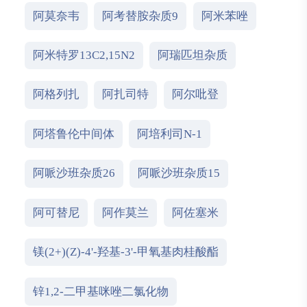
阿莫奈韦
阿考替胺杂质9
阿米苯唑
阿米特罗13C2,15N2
阿瑞匹坦杂质
阿格列扎
阿扎司特
阿尔吡登
阿塔鲁伦中间体
阿培利司N-1
阿哌沙班杂质26
阿哌沙班杂质15
阿可替尼
阿作莫兰
阿佐塞米
镁(2+)(Z)-4'-羟基-3'-甲氧基肉桂酸酯
锌1,2-二甲基咪唑二氯化物