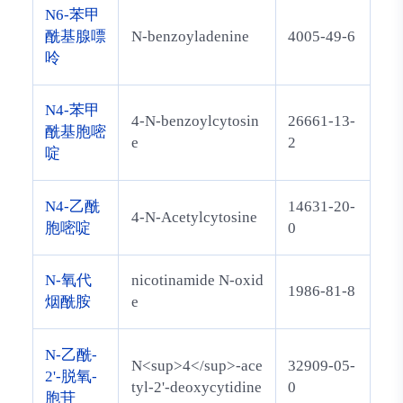
N6-苯甲
酰基腺嘌
N-benzoyladenine
4005-49-6
呤
N4-苯甲
4-N-benzoylcytosin
26661-13-
酰基胞嘧
e
2
啶
N4-乙酰
14631-20-
4-N-Acetylcytosine
胞嘧啶
0
N-氧代
nicotinamide N-oxid
1986-81-8
烟酰胺
e
N-乙酰-
N<sup>4</sup>-ace
32909-05-
2'-脱氧-
tyl-2'-deoxycytidine
0
胞苷