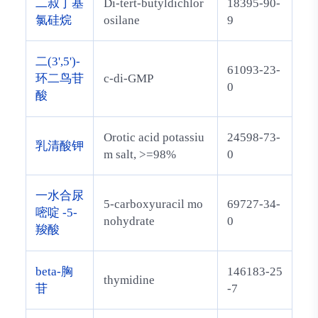
二叔丁基
Di-tert-butyldichlor
18395-90-
氯硅烷
osilane
9
二(3',5')-
61093-23-
环二鸟苷
c-di-GMP
0
酸
Orotic acid potassiu
24598-73-
乳清酸钾
m salt, >=98%
0
一水合尿
5-carboxyuracil mo
69727-34-
嘧啶 -5-
nohydrate
0
羧酸
beta-胸
146183-25
thymidine
苷
-7