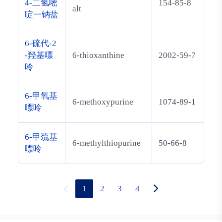
4-二氢嘧
154-85-8
alt
啶一钠盐
6-硫代-2
-羟基嘌
6-thioxanthine
2002-59-7
呤
6-甲氧基
6-methoxypurine
1074-89-1
嘌呤
6-甲巯基
6-methylthiopurine
50-66-8
嘌呤
1
2
3
4