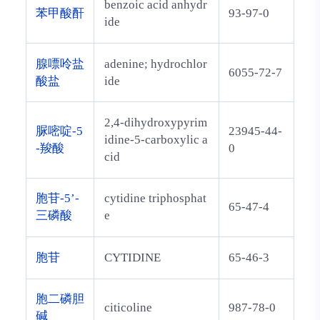
benzoic acid anhydr
苯甲酸酐
93-97-0
ide
腺嘌呤盐
adenine; hydrochlor
6055-72-7
酸盐
ide
2,4-dihydroxypyrim
脲嘧啶-5
23945-44-
idine-5-carboxylic a
-羧酸
0
cid
胞苷-5’-
cytidine triphosphat
65-47-4
三磷酸
e
胞苷
CYTIDINE
65-46-3
胞二磷胆
citicoline
987-78-0
碱