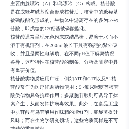
主要由腺嘌呤（A）和鸟嘌呤（G）构成。核苷酸
是在戊糖与碱基缩合形成核苷后，核苷中的糖羟基
被磷酸酯化形成的。生物体中游离存在的多为5′-核
苷酸，即戊糖的C5羟基被磷酸酯化。
核苷酸通常呈现无色粉末或结晶状，易溶于水而不
溶于有机溶剂，在260nm波长下具有强烈的紫外吸
收，并且是两性电解质。在不同pH值下解离情况
各异，这些特性在核苷酸的制备、分析及测定中具
有重要价值。
核苷酸类物质应用广泛，例如ATP和GTP以及5′-核
苷酸常作为医疗辅助药物使用；5′-氟尿嘧啶等核苷
酸类似物具备抗癌作用；多聚胞苷酸则可诱导干扰
素产生，从而发挥抗病毒效果。此外，在食品工业
中肌苷酸与鸟苷酸用作味精的增鲜剂，能显著提升
风味；而在生物学研究领域，这些物质同样是不可
或缺的重要试剂。