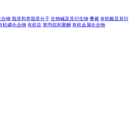
化合物
脂质和类脂质分子
生物碱及其衍生物
叠烯
有机酸及其衍
有机磷化合物
有机盐
苯丙烷和聚酮
有机金属化合物