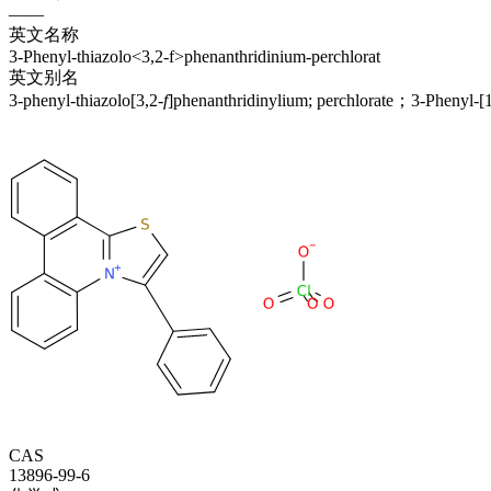
——
英文名称
3-Phenyl-thiazolo<3,2-f>phenanthridinium-perchlorat
英文别名
3-phenyl-thiazolo[3,2-
f
]phenanthridinylium; perchlorate；3-Phenyl-[1,
CAS
13896-99-6