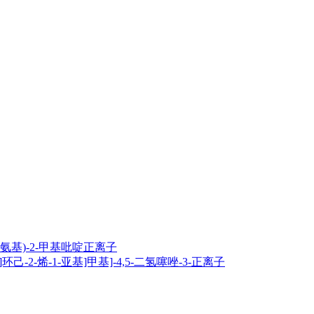
基}氨基)-2-甲基吡啶正离子
基]环己-2-烯-1-亚基]甲基]-4,5-二氢噻唑-3-正离子