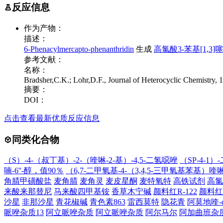
反应信息
作为产物：
描述：
6-Phenacylmercapto-phenanthridin
生成
高氯酸3-苯基[1,3]噻
参考文献：
名称：
Bradsher,C.K.; Lohr,D.F., Journal of Heterocyclic Chemistry, 19
摘要：
DOI：
点击查看最新优质反应信息
同类化合物
（S）-4-（叔丁基）-2-（喹啉-2-基）-4,5-二氢噁唑
（SP-4-1
喃-6''-醇，值90％
（6,7-二甲氧基-4-（3,4,5-三甲氧基苯基）喹
角腈甲磺酸盐
麦角腈
麦角灵
麦皮星酮
麦特氧特
高铁试剂
高氯酸
来酸来那替尼
马来酸四甲基铵
香草木宁碱
颜料红R-122
颜料红2
沙星
非那沙星
青花椒碱
青色素863
雷西莫特
隐花青
阿莫地喹-d
哌唑杂质13
阿立哌唑杂质
阿立哌唑杂质
阿尔马尔
阿加曲班杂质