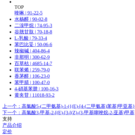
TOP
喹啉 | 91-22-5
水杨醛 | 90-02-8
二溴甲烷 | 74-95-3
谷胱甘肽 | 70-18-8
L-乳酸 | 79-33-4
苯巴比妥 | 50-06-6
辣椒碱 | 404-86-4
非那明 | 300-62-9
百草枯 | 4685-14-7
联苯烯 | 259-79-0
香茅醛 | 106-23-0
苯甲腈 | 100-47-0
4-硝基苯肼 | 100-16-3
黄夹苷 | 11018-93-2
上一个：高氯酸5-(二甲氨基)-1-({(E)-[4-(二甲氨基)苯基]甲亚
下一个：高氯酸3-甲基-2-[(E)-[3-[(Z)-(3-甲基噻唑烷-2-亚基)甲
支持
产品介绍
定价