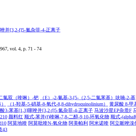
唑并[3,2-f]5-氮杂菲-4-正离子
67, vol. 4, p. 71 - 74
）-二氯双（喹啉）-钯
（E）-2-氰基-3-[5-（2,5-二氯苯基）呋喃-2-基
啉）
（1-羟基-5-硝基-8-氧代-8,8-dihydroquinolinium）
黄尿酸 8-甲
3-苯基[1,3]噻唑并[3,2-f]5-氮杂菲-4-正离子
马波沙星EP杂质F
10
颜料红
顺式-苯并(f)喹啉-7,8-二醇-9,10-环氧化物
顺式-(alph
10
阿莫地喹
阿莫吡喹N-氧化物
阿美帕利
阿米诺喹
阿立哌唑溴
43