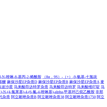
]-N-喹啉-8-基丙-2-烯酰胺
（8α，9S）-（+）-9-氨基-七氢呋
基醚
麻保沙星EP杂质D
麻保沙星EP杂质B
麻保沙星EP杂质A
麦
马波沙星
马来酸茚达特罗杂质
马来酸茚达特罗
马来酸维吖啶
马
aR)-N-(4-氯苯基)-4-(6-氟-4-喹啉基)-alpha-甲基环己烷乙酰胺
非那
代杂质
阿立哌唑杂质B
阿立哌唑杂质38
阿立哌唑杂质1750
阿立