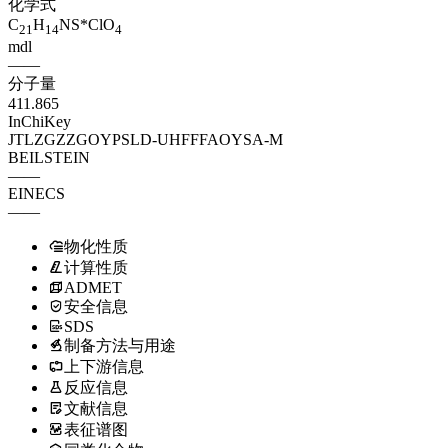
化学式
C
H
NS*ClO
21
14
4
mdl
——
分子量
411.865
InChiKey
JTLZGZZGOYPSLD-UHFFFAOYSA-M
BEILSTEIN
——
EINECS
——
物化性质
计算性质
ADMET
安全信息
SDS
制备方法与用途
上下游信息
反应信息
文献信息
表征谱图