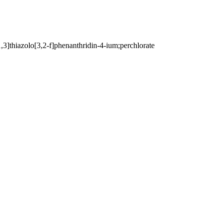
3]thiazolo[3,2-f]phenanthridin-4-ium;perchlorate