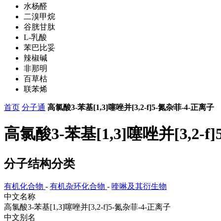
水杨醛
二溴甲烷
谷胱甘肽
L-乳酸
苯巴比妥
辣椒碱
非那明
百草枯
联苯烯
首页
分子通
高氯酸3-苯基[1,3]噻唑并[3,2-f]5-氮杂菲-4-正离子
高氯酸3-苯基[1,3]噻唑并[3,2-f]5
分子结构分类
有机化合物
-
有机杂环化合物
-
喹啉及其衍生物
中文名称
高氯酸3-苯基[1,3]噻唑并[3,2-f]5-氮杂菲-4-正离子
中文别名