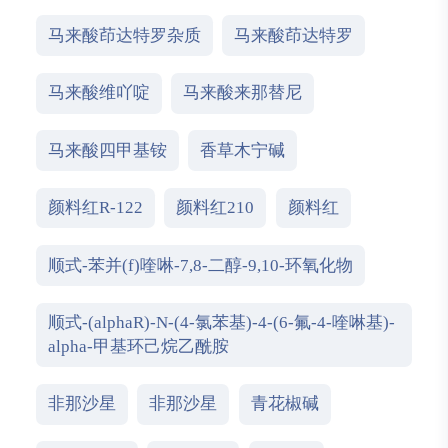
马来酸茚达特罗杂质
马来酸茚达特罗
马来酸维吖啶
马来酸来那替尼
马来酸四甲基铵
香草木宁碱
颜料红R-122
颜料红210
颜料红
顺式-苯并(f)喹啉-7,8-二醇-9,10-环氧化物
顺式-(alphaR)-N-(4-氯苯基)-4-(6-氟-4-喹啉基)-
alpha-甲基环己烷乙酰胺
非那沙星
非那沙星
青花椒碱