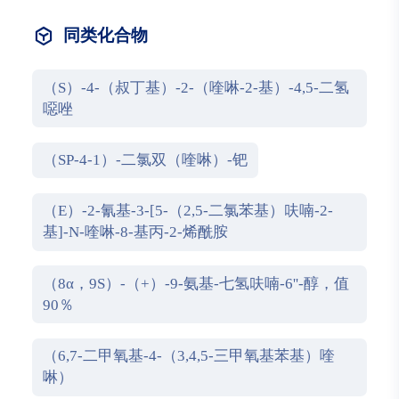
同类化合物
（S）-4-（叔丁基）-2-（喹啉-2-基）-4,5-二氢
噁唑
（SP-4-1）-二氯双（喹啉）-钯
（E）-2-氰基-3-[5-（2,5-二氯苯基）呋喃-2-
基]-N-喹啉-8-基丙-2-烯酰胺
（8α，9S）-（+）-9-氨基-七氢呋喃-6''-醇，值
90％
（6,7-二甲氧基-4-（3,4,5-三甲氧基苯基）喹
啉）