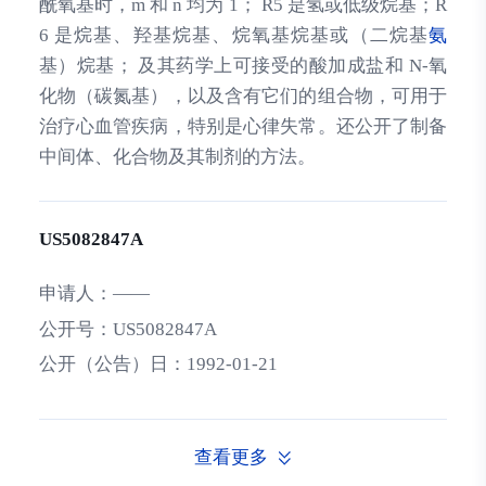
酰氧基时，m 和 n 均为 1； R5 是氢或低级烷基；R
6 是烷基、羟基烷基、烷氧基烷基或（二烷基
氨
基）烷基； 及其药学上可接受的酸加成盐和 N-氧
化物（碳氮基），以及含有它们的组合物，可用于
治疗心血管疾病，特别是心律失常。还公开了制备
中间体、化合物及其制剂的方法。
US5082847A
申请人：
——
公开号：
US5082847A
公开（公告）日：
1992-01-21
查看更多