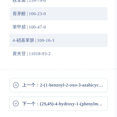
联苯烯 | 259-79-0
香茅醛 | 106-23-0
苯甲腈 | 100-47-0
4-硝基苯肼 | 100-16-3
黄夹苷 | 11018-93-2
上一个：2-(1-benzoyl-2-oxo-3-azabicyclo[3.1.0]hexan-3-yl)-N-tert-butyl-3-methylbutanamide
下一个：(2S,4S)-4-hydroxy-1-(phenylmethyl)-2-(t-butyldiphenylsilyloxymethyl) pyrrolidine