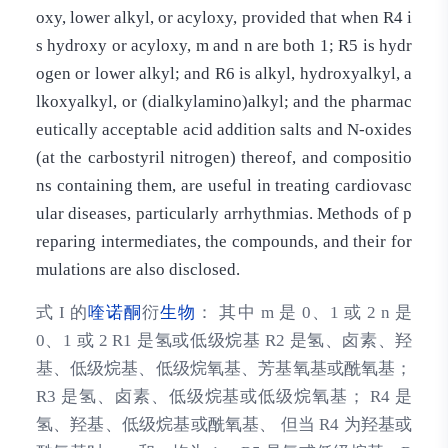
oxy, lower alkyl, or acyloxy, provided that when R4 i
s hydroxy or acyloxy, m and n are both 1; R5 is hydr
ogen or lower alkyl; and R6 is alkyl, hydroxyalkyl, a
lkoxyalkyl, or (dialkylamino)alkyl; and the pharmac
eutically acceptable acid addition salts and N-oxides
(at the carbostyril nitrogen) thereof, and compositio
ns containing them, are useful in treating cardiovasc
ular diseases, particularly arrhythmias. Methods of p
reparing intermediates, the compounds, and their for
mulations are also disclosed.
式 I 的
喹诺酮
衍
生物
： 其中 m 是 0、1 或 2 n 是
0、1 或 2 R1 是氢或低级烷基 R2 是氢、卤素、羟
基、低级烷基、低级烷氧基、芳基氧基或酰氧基；
R3 是氢、卤素、低级烷基或低级烷氧基； R4 是
氢、羟基、低级烷基或酰氧基、 但当 R4 为羟基或