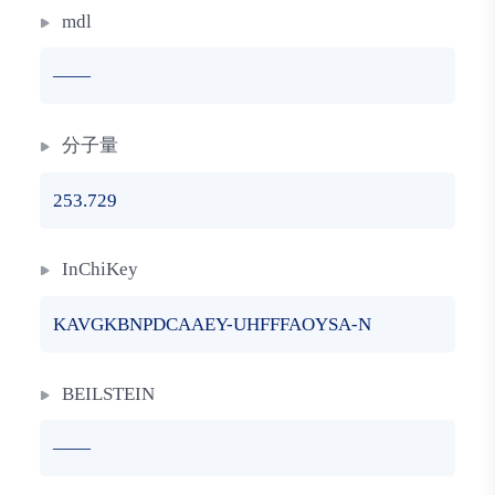
mdl
——
分子量
253.729
InChiKey
KAVGKBNPDCAAEY-UHFFFAOYSA-N
BEILSTEIN
——