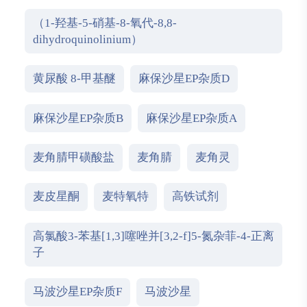
（1-羟基-5-硝基-8-氧代-8,8-
dihydroquinolinium）
黄尿酸 8-甲基醚
麻保沙星EP杂质D
麻保沙星EP杂质B
麻保沙星EP杂质A
麦角腈甲磺酸盐
麦角腈
麦角灵
麦皮星酮
麦特氧特
高铁试剂
高氯酸3-苯基[1,3]噻唑并[3,2-f]5-氮杂菲-4-正离
子
马波沙星EP杂质F
马波沙星