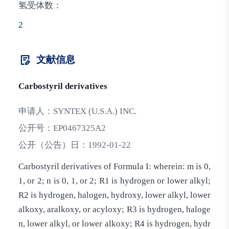
氢受体数：
2
文献信息
Carbostyril derivatives
申请人：
SYNTEX (U.S.A.) INC.
公开号：
EP0467325A2
公开（公告）日：
1992-01-22
Carbostyril derivatives of Formula I: wherein: m is 0,
1, or 2; n is 0, 1, or 2; R1 is hydrogen or lower alkyl;
R2 is hydrogen, halogen, hydroxy, lower alkyl, lower
alkoxy, aralkoxy, or acyloxy; R3 is hydrogen, haloge
n, lower alkyl, or lower alkoxy; R4 is hydrogen, hydr