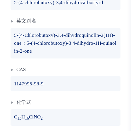
5-(4-chlorobutoxy)-3,4-dihydrocarbostyril
英文别名
5-(4-Chlorobutoxy)-3,4-dihydroquinolin-2(1H)-
one；5-(4-chlorobutoxy)-3,4-dihydro-1H-quinol
in-2-one
CAS
1147995-98-9
化学式
C
H
ClNO
13
16
2