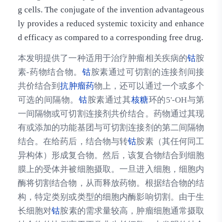
g cells. The conjugate of the invention advantageous
ly provides a reduced systemic toxicity and enhance
d efficacy as compared to a corresponding free drug.
本发明提供了一种适用于治疗肿瘤相关疾病的
钴
胺
素-药物结合物。
钴
胺素通过可切割的连接剂间接
共价结合到
抗肿瘤药
物上，还可以通过一个或多个
可选的间隔物。
钴
胺素通过其
核糖
环的5'-OH与第
一间隔物或可切割连接剂共价结合。药物通过其现
有或添加的功能基团与可切割连接剂的第二间隔物
结合。在给药后，结合物与转
钴
胺素（其任何同工
异构体）形成复合物。然后，该复合物结合到细胞
膜上的受体并被细胞摄取。一旦进入细胞，细胞内
酶将切割结合物，从而释放药物。根据结合物的结
构，特定类别或类型的细胞内酶影响切割。由于生
长细胞对
钴
胺素的需求量较高，肿瘤细胞通常摄取