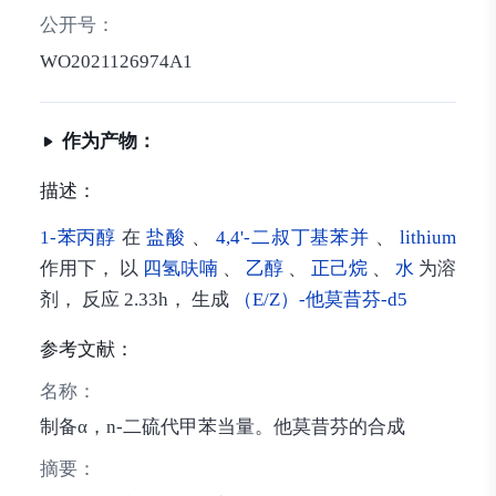
公开号：
WO2021126974A1
作为产物：
描述：
1-苯丙醇
在
盐酸
、
4,4'-二叔丁基苯并
、
lithium
作用下， 以
四氢呋喃
、
乙醇
、
正己烷
、
水
为溶
剂， 反应 2.33h， 生成
（E/Z）-他莫昔芬-d5
参考文献：
名称：
制备α，n-二硫代甲苯当量。他莫昔芬的合成
摘要：