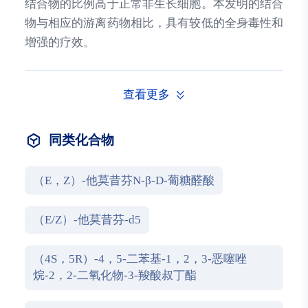
结合物的比例高于正常非生长细胞。本发明的结合
物与相应的游离药物相比，具有较低的全身毒性和
增强的疗效。
查看更多
同类化合物
（E，Z）-他莫昔芬N-β-D-葡糖醛酸
（E/Z）-他莫昔芬-d5
（4S，5R）-4，5-二苯基-1，2，3-恶噻唑
烷-2，2-二氧化物-3-羧酸叔丁酯