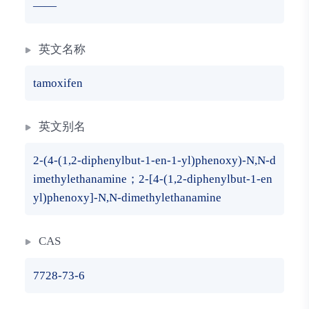
——
英文名称
tamoxifen
英文别名
2-(4-(1,2-diphenylbut-1-en-1-yl)phenoxy)-N,N-d
imethylethanamine；2-[4-(1,2-diphenylbut-1-en
yl)phenoxy]-N,N-dimethylethanamine
CAS
7728-73-6