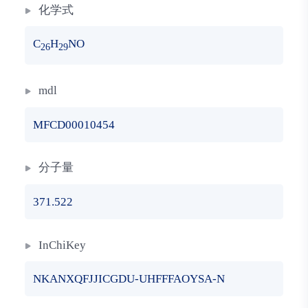
化学式
C
H
NO
26
29
mdl
MFCD00010454
分子量
371.522
InChiKey
NKANXQFJJICGDU-UHFFFAOYSA-N