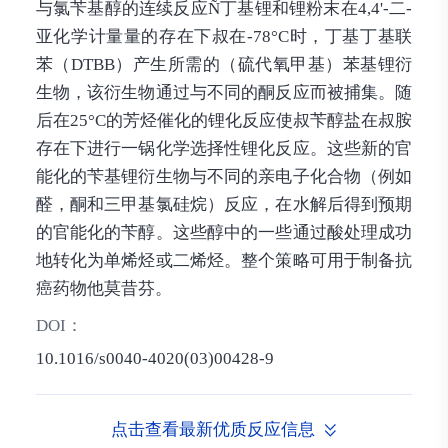
与氯苄基醇的连续反应Ñ丁基锂和锂粉末在4,4'-二-
亚化学计量量的存在下叔在-78°C时，丁基丁基联
苯（DTBB）产生所需的（硫代氧甲基）苯基锂衍
生物，该衍生物通过与不同的酮反应而被捕集。随
后在25°C的芳烃催化的锂化反应使叔苄醇盐在叔胺
存在下进行一锅化学选择性锂化反应。这些新的官
能化的苄基锂衍生物与不同的亲电子化合物（例如
醛，酮和三甲基氯硅烷）反应，在水解后得到预期
的官能化的苄醇。这些醇中的一些通过酸处理成功
地转化为单烯烃或二烯烃。整个策略可用于制备抗
癌药物他莫昔芬。
DOI：
10.1016/s0040-4020(03)00428-9
点击查看最新优质反应信息