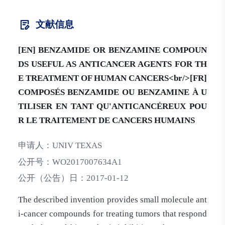
文献信息
[EN] BENZAMIDE OR BENZAMINE COMPOUN
DS USEFUL AS ANTICANCER AGENTS FOR TH
E TREATMENT OF HUMAN CANCERS<br/>[FR]
COMPOSÉS BENZAMIDE OU BENZAMINE À U
TILISER EN TANT QU'ANTICANCÉREUX POU
R LE TRAITEMENT DE CANCERS HUMAINS
申请人：
UNIV TEXAS
公开号：
WO2017007634A1
公开（公告）日：
2017-01-12
The described invention provides small molecule ant
i-cancer compounds for treating tumors that respond