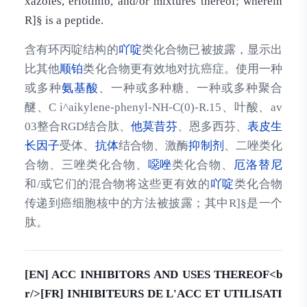
xazoies, erlotinib, and/or mixtures thereof; wherein
R]§ is a peptide.
含有环丙啶结构的
吖啶
类化合物已被披露，显示出
比其他
顺铂
类化合物更有效地对抗癌症。使用一种
或多种
氨基酸
、一种或多种糖、一种或多种聚合
醚、C i^aikylene-phenyl-NH-C(0)-R.15、叶酸、av
03整合RGD结合肽、
他莫昔芬
、恩多西芬、
表皮生
长因子
受体、
抗体
结合物、激酶
抑制剂
、二唑类化
合物、三唑类化合物、
噁唑
类化合物、
厄洛替尼
和/或它们的混合物将这些更有效的
吖啶
类化合物
传递到癌细胞核中的方法被披露；其中R]§是一个
肽。
[EN] ACC INHIBITORS AND USES THEREOF<b
r/>[FR] INHIBITEURS DE L'ACC ET UTILISATI