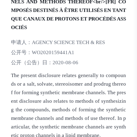
NELS AND METHODS THEREOF<br/>[FR] CO
MPOSÉS DESTINÉS À ÊTRE UTILISÉS EN TANT
QUE CANAUX DE PROTONS ET PROCÉDÉS ASS
OCIÉS
申请人：
AGENCY SCIENCE TECH & RES
公开号：
WO2020159441A1
公开（公告）日：
2020-08-06
The present disclosure relates generally to compoun
ds or a salt, solvate, stereoisomer and prodrug thereo
f for forming synthetic membrane channels. The pres
ent disclosure also relates to methods of synthesizin
g the compounds, methods of forming the synthetic
membrane channels and methods of use thereof. In p
articular, the synthetic membrane channels are synth
etic proton channels in a lipid membrane.