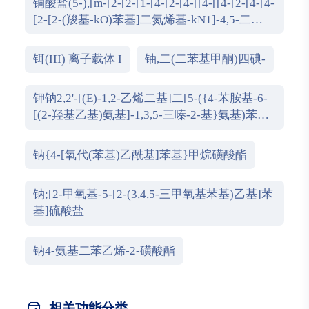
铜酸盐(5-),[m-[2-[2-[1-[4-[2-[4-[[4-[[4-[2-[4-[4-
[2-[2-(羧基-kO)苯基]二氮烯基-kN1]-4,5-二
氢-3-甲基-5-(羰基-kO)-1H-吡唑-1-基]-2-硫代苯
基]乙烯基]-3-硫代苯基]氨基]-6-(苯基氨
铒(III) 离子载体 I
铀,二(二苯基甲酮)四碘-
基)-1,3,5-三嗪-2-基]氨基]-2-硫代苯基]乙烯
基]-3-硫代
钾钠2,2'-[(E)-1,2-乙烯二基]二[5-({4-苯胺基-6-
[(2-羟基乙基)氨基]-1,3,5-三嗪-2-基}氨基)苯磺
酸酯](1:1:1)
钠{4-[氧代(苯基)乙酰基]苯基}甲烷磺酸酯
钠;[2-甲氧基-5-[2-(3,4,5-三甲氧基苯基)乙基]苯
基]硫酸盐
钠4-氨基二苯乙烯-2-磺酸酯
相关功能分类