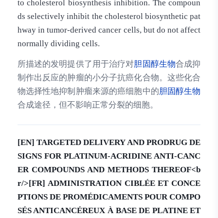
to cholesterol biosynthesis inhibition. The compoun
ds selectively inhibit the cholesterol biosynthetic pat
hway in tumor-derived cancer cells, but do not affect
normally dividing cells.
所描述的发明提供了用于治疗对
胆固醇
生物
合成抑
制作出反应的肿瘤的小分子抗癌化合物。这些化合
物选择性地抑制肿瘤来源的癌细胞中的
胆固醇
生物
合成途径，但不影响正常分裂的细胞。
[EN] TARGETED DELIVERY AND PRODRUG DE
SIGNS FOR PLATINUM-ACRIDINE ANTI-CANC
ER COMPOUNDS AND METHODS THEREOF<b
r/>[FR] ADMINISTRATION CIBLÉE ET CONCE
PTIONS DE PROMÉDICAMENTS POUR COMPO
SÉS ANTICANCÉREUX À BASE DE PLATINE ET