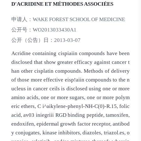
D'ACRIDINE ET MÉTHODES ASSOCIÉES
申请人：
WAKE FOREST SCHOOL OF MEDICINE
公开号：
WO2013033430A1
公开（公告）日：
2013-03-07
Acridine containing cispiaiin compounds have been
disclosed that show greater efficacy against cancer t
han other cisplatin compounds. Methods of delivery
of those more effective eisp!aiin compounds to the n
ucleus in cancer ceils is disclosed using one or more
amino acids, one or more sugars, one or more polym
eric ethers, C i^aikylene-phenyl-NH-C(0)-R.15, folic
acid, av03 iniegriii RGD binding peptide, tamoxifen,
endoxifen, epidermal growth factor receptor, antibod
y conjugates, kinase inhibitors, diazoles, triazol.es, o