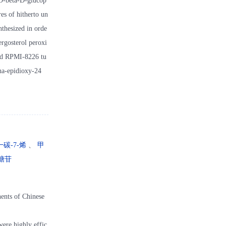
-O-beta-D-glucop
es of hitherto un
thesized in orde
ergosterol peroxi
and RPMI-8226 tu
pha-epidioxy-24
一碳-7-烯
、
甲
糖苷
ents of Chinese
ere highly effic