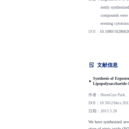
iently synthesized
compounds were 
eresting cytotoxi
DOI：
10.1080/1028602
文献信息
Synthesis of Ergoste
Lipopolysaccharide-
作者：
HoonGyu Park、
DOI：
10.5012/bkcs.201
日期：
2013.5.20
We have synthesized seve
ction of nitric oxide (