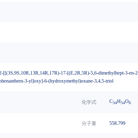
-[[(3S,9S,10R,13R,14R,17R)-17-[(E,2R,5R)-5,6-dimethylhept-3-en-2-
henanthren-3-yl]oxy]-6-(hydroxymethyl)oxane-3,4,5-triol
C
H
O
化学式
34
54
6
558.799
分子量