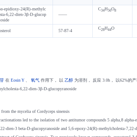
8α-epidioxy-24(R)-methylc
C
H
O
34
56
8
esta-6,22-dien-3β-D-glucop
——
oside
C
H
O
28
44
sterol
57-87-4
苷
在
Eosin Y
、
氧气
作用下， 以
乙醇
为溶剂， 反应 3.0h， 以62%的产率得
ylcholesta-6,22-dien-3β-D-glucopyranoside
 from the mycelia of Cordyceps sinensis
ractionations led to the isolation of two antitumor compounds 5 alpha,8 alpha-
,22-dien-3 beta-D-glucopyranoside and 5,6-epoxy-24(R)-methylcholesta-7,22-di