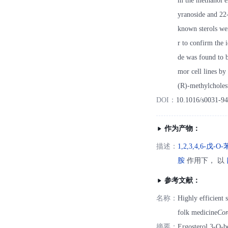
m the methanol e
yranoside and 22-
known sterols we
r to confirm the 
de was found to 
mor cell lines by
(R)-methylcholest
DOI：
10.1016/s0031-9
作为产物：
描述：
1,2,3,4,6-
胺
作用下， 以
参考文献：
名称：
Highly efficient
folk medicine
Cor
摘要：
Ergosterol 3-O-b