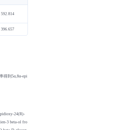
592.814
396.657
到5α,8α-epi
epidioxy-24(R)-
en-3 beta-ol fro