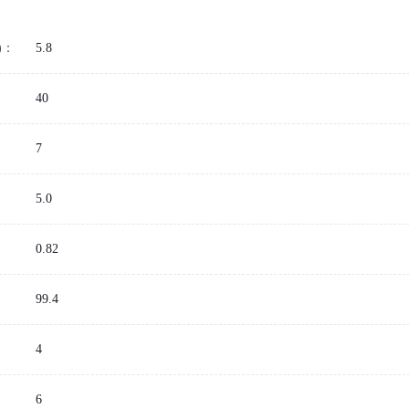
)：
5.8
40
7
5.0
：
0.82
99.4
4
6