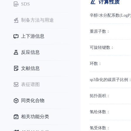
计算性质
SDS
辛醇/水分配系数(LogP
制备方法与用途
重原子数：
上下游信息
可旋转键数：
反应信息
环数：
文献信息
sp3杂化的碳原子比例
表征谱图
拓扑面积：
同类化合物
氢给体数：
相关功能分类
氢受体数：