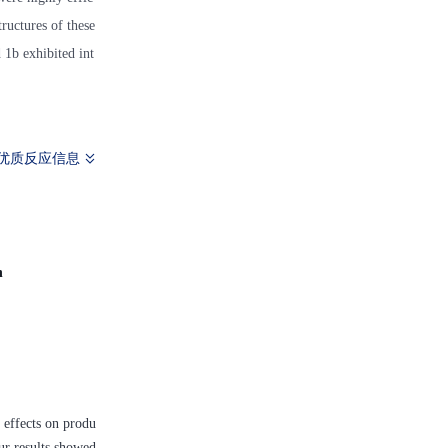
tructures of these
b exhibited int
优质反应信息
n
 effects on produ
ur results showed