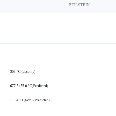
——
BEILSTEIN
308 °C (decomp)
677.5±55.0 °C(Predicted)
1.16±0.1 g/cm3(Predicted)