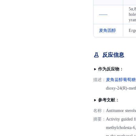
5α,
——
hol
yran
麦角固醇
Ergo
反应信息
作为反应物：
描述：
麦角甾醇葡萄糖
dioxy-24(R)-meth
参考文献：
名称：
Antitumor sterols
摘要：
Activity guided f
methylcholesta-6