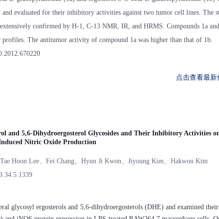
 and evaluated for their inhibitory activities against two tumor cell lines. The s
extensively confirmed by H-1, C-13 NMR, IR, and HRMS. Compounds 1a and 1
c profiles. The antitumor activity of compound 1a was higher than that of 1b.
0.2012.670220
点击查看最新
rol and 5,6-Dihydroergosterol Glycosides and Their Inhibitory Activities o
Induced Nitric Oxide Production
Tae Hoon Lee、Fei Chang、Hyun Ji Kwon、Jiyoung Kim、Hakwon Kim
3.34.5.1339
ral glycosyl ergosterols and 5,6-dihydroergosterols (DHE) and examined their
NO) and iNOS protein expression in LPS-treated RAW264.7 macrophage cells. O