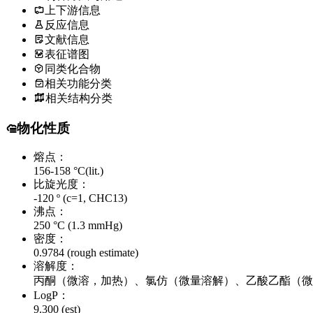
上下游信息
反应信息
文献信息
表征谱图
同类化合物
相关功能分类
相关结构分类
物化性质
熔点：
156-158 °C(lit.)
比旋光度：
-120 º (c=1, CHC13)
沸点：
250 °C (1.3 mmHg)
密度：
0.9784 (rough estimate)
溶解度：
丙酮（微溶，加热）、氯仿（微量溶解）、乙酸乙酯（微
LogP：
9.300 (est)