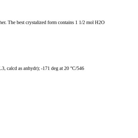
ther. The best crystalized form contains 1 1/2 mol H2O
L3, calcd as anhydr); -171 deg at 20 °C/546