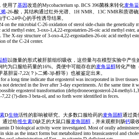
响，使用了
基因
改造的Mycobacterium sp. BCS 396菌株来转化
麦角甾
三烯
-26-酸，其结构通过红外光谱、1H NMR、13C NMR和质谱确
由于C-24中心的手性诱导结果。
 C-24 on the microbial C-26 oxidation of sterol side-chain the genetica
acid methyl ester, 3-oxo-1,4,22-ergostatrien-26-oic acid methyl ester, 
X-ray structure of 3-oxo-4,22-ergostadien-26-oic acid methyl ester r
tion of the C-24 center.
甾醇
以微量的形式被肝脏组织吸收，这些量与在模型实验中产生
例约为口服给药量的16%。粪便中可能存在的
麦角甾醇
转化产物
4-甲基胆甾-7,22(？)-二烯-3β-醇等）也被鉴定出来。
 for a long time indicate that ergosterol was incorporated in liver tissu
not detected in the liver after 3-day experiments. At the same time it w
ossible ergosterol transformation (dehydroneoergosterol-24-methyl-1,3,
-7,22 (?)-dien-3 beta-ol, and so forth were identified in feces.
素
D
生物
活性的影响被研究。大多数口服给药的
麦角固醇
通过粪
。通过给
维生素
D缺乏的大鼠口服
麦角固醇
，并未观察到肠
钙
吸
itamin D biological activity were investigated. Most of orally administer
n skin as the intact forms but metabolized into brassicasterol and cholest
oral administration of Erg ... to vitamin D-deficient rats...