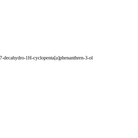
17-decahydro-1H-cyclopenta[a]phenanthren-3-ol