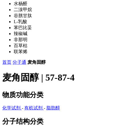
水杨醛
二溴甲烷
谷胱甘肽
L-乳酸
苯巴比妥
辣椒碱
非那明
百草枯
联苯烯
首页
分子通
麦角固醇
麦角固醇 | 57-87-4
物质功能分类
化学试剂
-
有机试剂
-
脂肪醇
分子结构分类