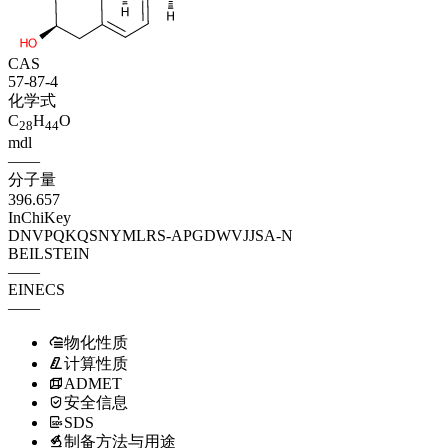
CAS
57-87-4
化学式
C
H
O
28
44
mdl
——
分子量
396.657
InChiKey
DNVPQKQSNYMLRS-APGDWVJJSA-N
BEILSTEIN
——
EINECS
——
物化性质
计算性质
ADMET
安全信息
SDS
制备方法与用途