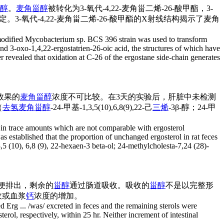
醇
。
麦角甾醇
被转化为3-氧代-4,22-麦角甾二烯-26-酸甲酯，3-
定。3-氧代-4,22-麦角甾二烯-26-酸甲酯的X射线结构揭示了麦角
lly modified Mycobacterium sp. BCS 396 strain was used to transform
and 3-oxo-1,4,22-ergostatrien-26-oic acid, the structures of which have
evealed that oxidation at C-26 of the ergostane side-chain generates
效果的
麦角甾醇
浓度不可比较。在3天的实验后，肝脏中未检测
（
去氢麦角甾醇
-24-甲基-1,3,5(10),6,8(9),22-己
三烯
-3β-醇；24-甲
es in trace amounts which are not comparable with ergosterol
as established that the proportion of unchanged ergosterol in rat feces
5 (10), 6,8 (9), 22-hexaen-3 beta-ol; 24-methylcholesta-7,24 (28)-
便排出，剩余的
甾醇
通过肠道吸收。吸收的
甾醇
不是以完整形
收或血浆
钙
浓度的增加。
ed Erg ... /was/ excreted in feces and the remaining sterols were
erol, respectively, within 25 hr. Neither increment of intestinal