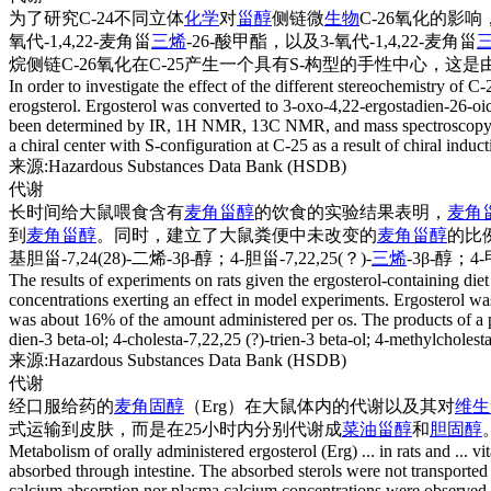
为了研究C-24不同立体
化学
对
甾醇
侧链微
生物
C-26氧化的影
氧代-1,4,22-麦角甾
三烯
-26-酸甲酯，以及3-氧代-1,4,22-麦角甾
烷侧链C-26氧化在C-25产生一个具有S-构型的手性中心，这是
In order to investigate the effect of the different stereochemistry of
erogsterol. Ergosterol was converted to 3-oxo-4,22-ergostadien-26-oic 
been determined by IR, 1H NMR, 13C NMR, and mass spectroscopy. The 
a chiral center with S-configuration at C-25 as a result of chiral induc
来源:Hazardous Substances Data Bank (HSDB)
代谢
长时间给大鼠喂食含有
麦角甾醇
的饮食的实验结果表明，
麦角
到
麦角甾醇
。同时，建立了大鼠粪便中未改变的
麦角甾醇
的比
基胆甾-7,24(28)-二烯-3β-醇；4-胆甾-7,22,25(？)-
三烯
-3β-醇；
The results of experiments on rats given the ergosterol-containing diet
concentrations exerting an effect in model experiments. Ergosterol was 
was about 16% of the amount administered per os. The products of a p
dien-3 beta-ol; 4-cholesta-7,22,25 (?)-trien-3 beta-ol; 4-methylcholesta
来源:Hazardous Substances Data Bank (HSDB)
代谢
经口服给药的
麦角固醇
（Erg）在大鼠体内的代谢以及其对
维生
式运输到皮肤，而是在25小时内分别代谢成
菜油甾醇
和
胆固醇
Metabolism of orally administered ergosterol (Erg) ... in rats and ... v
absorbed through intestine. The absorbed sterols were not transported i
calcium absorption nor plasma calcium concentrations were observed by 