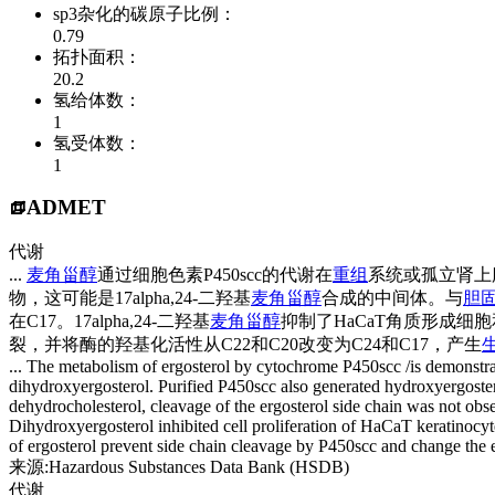
sp3杂化的碳原子比例：
0.79
拓扑面积：
20.2
氢给体数：
1
氢受体数：
1
ADMET
代谢
...
麦角甾醇
通过细胞色素P450scc的代谢在
重组
系统或孤立肾上腺
物，这可能是17alpha,24-二羟基
麦角甾醇
合成的中间体。与
胆
在C17。17alpha,24-二羟基
麦角甾醇
抑制了HaCaT角质形成细胞
裂，并将酶的羟基化活性从C22和C20改变为C24和C17，产生
... The metabolism of ergosterol by cytochrome P450scc /is demonstrat
dihydroxyergosterol. Purified P450scc also generated hydroxyergostero
dehydrocholesterol, cleavage of the ergosterol side chain was not ob
Dihydroxyergosterol inhibited cell proliferation of HaCaT keratinoc
of ergosterol prevent side chain cleavage by P450scc and change the
来源:Hazardous Substances Data Bank (HSDB)
代谢