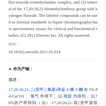
lfur trioxide-trimethylamine complex, and (3) remov
al of the 17,20:20,21-bismethylendioxy group with h
ydrogen fluoride. The labeled compounds can be use
d as internal standards in liquid chromatography/ma
ss spectrometry assays for clinical and biochemical s
tudies. (C) 2011 Elsevier Inc. All rights reserved.
DOI：
10.1016/j.steroids.2011.05.014
作为产物：
描述：
17,20:20,21-二(亚甲二氧基)孕甾-4-烯-3-酮
在 5% P
d-CaCO3 、
氢气
作用下， 以
吡啶
为溶剂， 以7
6%的产率得到（5β）-17,20:20,21-双[亚甲基双