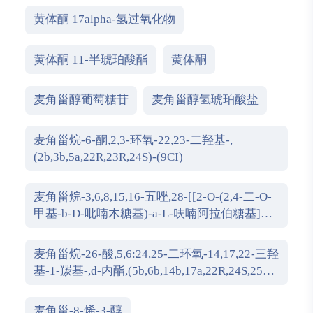
黄体酮 17alpha-氢过氧化物
黄体酮 11-半琥珀酸酯
黄体酮
麦角甾醇葡萄糖苷
麦角甾醇氢琥珀酸盐
麦角甾烷-6-酮,2,3-环氧-22,23-二羟基-,
(2b,3b,5a,22R,23R,24S)-(9CI)
麦角甾烷-3,6,8,15,16-五唑,28-[[2-O-(2,4-二-O-
甲基-b-D-吡喃木糖基)-a-L-呋喃阿拉伯糖基]氧
代]-,(3b,5a,6a,15b,16b,24x)-(9CI)
麦角甾烷-26-酸,5,6:24,25-二环氧-14,17,22-三羟
基-1-羰基-,d-内酯,(5b,6b,14b,17a,22R,24S,25S)-
(9CI)
麦角甾-8-烯-3-醇