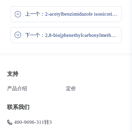
上一个：2-acetylbenzimidazole isonicotinoylhydrazon
下一个：2,8-bis(phenethylcarbonylmethyl)-6H,12H-5,11-methanodibenzo[b,f][1,5]diazocine
支持
产品介绍
定价
联系我们
400-9696-311转3