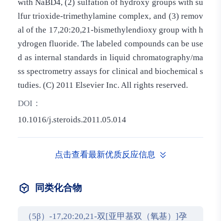
with NaBD4, (2) sulfation of hydroxy groups with su
lfur trioxide-trimethylamine complex, and (3) remov
al of the 17,20:20,21-bismethylendioxy group with h
ydrogen fluoride. The labeled compounds can be use
d as internal standards in liquid chromatography/ma
ss spectrometry assays for clinical and biochemical s
tudies. (C) 2011 Elsevier Inc. All rights reserved.
DOI：
10.1016/j.steroids.2011.05.014
点击查看最新优质反应信息
同类化合物
（5β）-17,20:20,21-双[亚甲基双（氧基）]孕