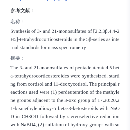
参考文献：
名称：
Synthesis of 3- and 21-monosulfates of [2,2,3β,4,4-2
H5]-tetrahydrocorticosteroids in the 5β-series as inte
rnal standards for mass spectrometry
摘要：
The 3- and 21-monosulfates of pentadeuterated 5 bet
a-tetrahydrocorticosteroides were synthesized, starti
ng from cortisol and 11-deoxycotisol. The principal r
eactions used were (1) perdeuteration of the methyle
ne groups adjacent to the 3-oxo group of 17,20:20,2
1-bismethylendioxy-5 beta-3-ketosteroids with NaO
D in CH3OD followed by stereoselective reduction
with NaBD4, (2) sulfation of hydroxy groups with su