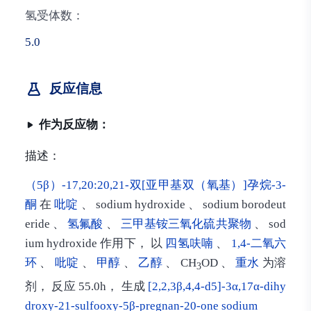
氢受体数：
5.0
反应信息
作为反应物：
描述：
（5β）-17,20:20,21-双[亚甲基双（氧基）]孕烷-3-
酮
在
吡啶
、 sodium hydroxide 、 sodium borodeut
eride 、
氢氟酸
、
三甲基铵三氧化硫共聚物
、 sod
ium hydroxide 作用下， 以
四氢呋喃
、
1,4-二氧六
环
、
吡啶
、
甲醇
、
乙醇
、 CH
OD 、
重水
为溶
3
剂， 反应 55.0h， 生成
[2,2,3β,4,4-d5]-3α,17α-dihy
droxy-21-sulfooxy-5β-pregnan-20-one sodium