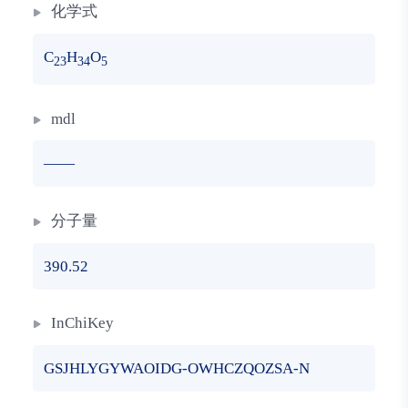
化学式
C
H
O
23
34
5
mdl
——
分子量
390.52
InChiKey
GSJHLYGYWAOIDG-OWHCZQOZSA-N