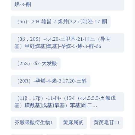
烷-3-酮
（5α）-2′H-雄甾-2-烯并[3,2-c]吡唑-17-酮
（3β，20S）-4,4,20-三甲基-21-[[[三（异丙
基）甲硅烷基]氧基]-孕烷-5-烯-3-醇-d6
（25S）-δ7-大发酸
（20R）-孕烯-4-烯-3,17,20-三醇
（11β，17β）-11-[4-（{5-[（4,4,5,5,5-五氟戊
基）磺酰基]戊基}氧基）苯基]雌二
醇-1,3,5（10）-三烯-3,17-二醇
齐墩果酸衍生物1
黄麻属甙
黄芪皂苷III