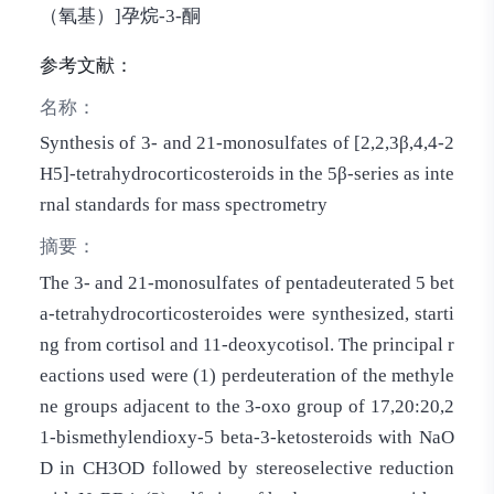
（氧基）]孕烷-3-酮
参考文献：
名称：
Synthesis of 3- and 21-monosulfates of [2,2,3β,4,4-2
H5]-tetrahydrocorticosteroids in the 5β-series as inte
rnal standards for mass spectrometry
摘要：
The 3- and 21-monosulfates of pentadeuterated 5 bet
a-tetrahydrocorticosteroides were synthesized, starti
ng from cortisol and 11-deoxycotisol. The principal r
eactions used were (1) perdeuteration of the methyle
ne groups adjacent to the 3-oxo group of 17,20:20,2
1-bismethylendioxy-5 beta-3-ketosteroids with NaO
D in CH3OD followed by stereoselective reduction