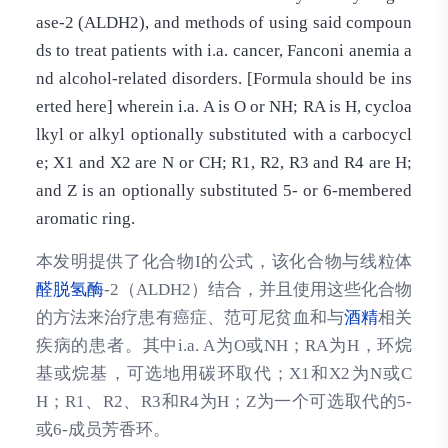
ase-2 (ALDH2), and methods of using said compoun
ds to treat patients with i.a. cancer, Fanconi anemia a
nd alcohol-related disorders. [Formula should be ins
erted here] wherein i.a. A is O or NH; RA is H, cycloa
lkyl or alkyl optionally substituted with a carbocycl
e; X1 and X2 are N or CH; R1, R2, R3 and R4 are H;
and Z is an optionally substituted 5- or 6-membered
aromatic ring.
本发明提供了化合物I的公式，该化合物与线粒体
醛脱氢酶
-2（ALDH2）结合，并且使用这些化合物
的方法来治疗患有癌症、范可尼贫血和与
酒精
相关
疾病的患者。其中i.a. A为O或NH；RA为H，环烷
基或烷基，可选地用碳环取代；X1和X2为N或C
H；R1、R2、R3和R4为H；Z为一个可选取代的5-
或6-成员芳香环。