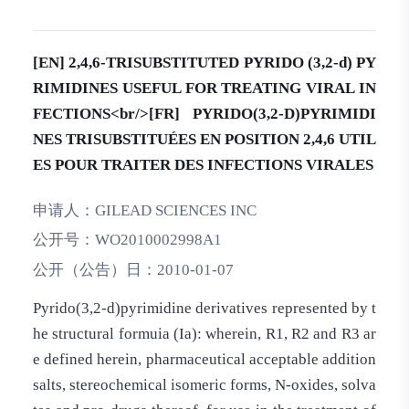
[EN] 2,4,6-TRISUBSTITUTED PYRIDO (3,2-d) PY
RIMIDINES USEFUL FOR TREATING VIRAL IN
FECTIONS<br/>[FR] PYRIDO(3,2-D)PYRIMIDI
NES TRISUBSTITUÉES EN POSITION 2,4,6 UTIL
ES POUR TRAITER DES INFECTIONS VIRALES
申请人：
GILEAD SCIENCES INC
公开号：
WO2010002998A1
公开（公告）日：
2010-01-07
Pyrido(3,2-d)pyrimidine derivatives represented by t
he structural formuia (Ia): wherein, R1, R2 and R3 ar
e defined herein, pharmaceutical acceptable addition
salts, stereochemical isomeric forms, N-oxides, solva