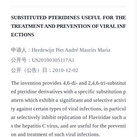
SUBSTITUTED PTERIDINES USEFUL FOR THE
TREATMENT AND PREVENTION OF VIRAL INF
ECTIONS
申请人：
Herdewijn Piet André Maurits Maria
公开号：
US20100305117A1
公开（公告）日：
2010-12-02
The invention provides 4,6-di- and 2,4,6-tri-substitut
ed pteridine derivatives with a specific substitution p
attern which exhibit a significant and selective activi
ty against certain types of viral infections, in particul
ar selectively inhibit replication of Flaviridae such a
s the hepatitis C virus, and are useful for the preventi
on and treatment of such viral infections.