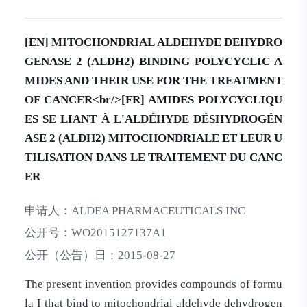
[EN] MITOCHONDRIAL ALDEHYDE DEHYDRO
GENASE 2 (ALDH2) BINDING POLYCYCLIC A
MIDES AND THEIR USE FOR THE TREATMENT
OF CANCER<br/>[FR] AMIDES POLYCYCLIQU
ES SE LIANT À L'ALDÉHYDE DÉSHYDROGÉN
ASE 2 (ALDH2) MITOCHONDRIALE ET LEUR U
TILISATION DANS LE TRAITEMENT DU CANC
ER
申请人：
ALDEA PHARMACEUTICALS INC
公开号：
WO2015127137A1
公开（公告）日：
2015-08-27
The present invention provides compounds of formu
la I that bind to mitochondrial aldehyde dehydrogen