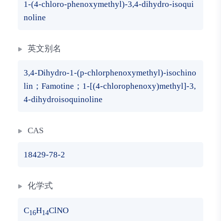
1-(4-chloro-phenoxymethyl)-3,4-dihydro-isoqui
noline
英文别名
3,4-Dihydro-1-(p-chlorphenoxymethyl)-isochino
lin；Famotine；1-[(4-chlorophenoxy)methyl]-3,
4-dihydroisoquinoline
CAS
18429-78-2
化学式
C
H
ClNO
16
14