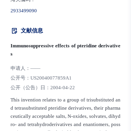
2933499090
文献信息
Immunosuppressive effects of pteridine derivative
s
申请人：
——
公开号：
US20040077859A1
公开（公告）日：
2004-04-22
This invention relates to a group of trisubstituted an
d tetrasubstituted pteridine derivatives, their pharma
ceutically acceptable salts, N-oxides, solvates, dihyd
ro- and tetrahydroderivatives and enantiomers, poss