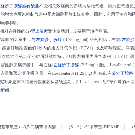
左旋沙丁胺醇酒石酸盐
不受相关致痉药的影响而放松气道，因此使气道免
度的增大也可以抑制气道中肥大细胞释放出媒介物。因此，它用于治疗和防
病如哮喘。
是一种相对选择性的β2-
肾上腺素
受体激动剂，主要用于治疗哮喘。
在哮喘的儿童中，与
左旋沙丁胺醇
(3.75 mg, bid) 给药相比，右旋/
左旋沙
时后，能更好地改善他们1秒内的用力呼气体积（FEV1）以及哮喘程度。哮
组连续治疗第二个小时后继续维持，但1秒内的用力呼气体积（FEV1）
塞性肺疾病患者中，与右旋/
左旋沙丁胺醇
(2.5 mg) 相比，Levalbuterol 
预定雾化吸入量。在Levalbuterol (1.25 mg) 和右旋/
左旋沙丁胺醇
对象总体幸福感分数显著从基线提高，而Levalbuterol 组中β介导的不
胺醇
组。
4-羟基苯氧基）-3,5-二碘苯甲丙醇
（S，S）-邻甲苯基-DIPAMP
（S