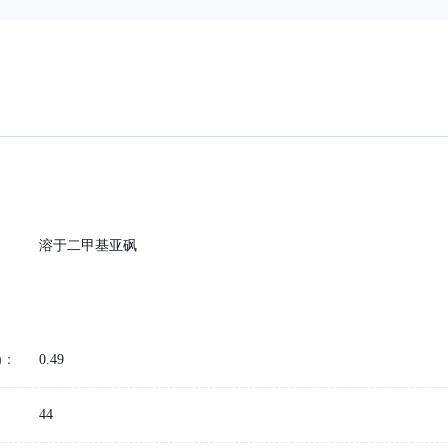
溶于二甲基亚砜
)：
0.49
44