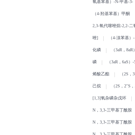
氧基苯基）-N-甲基-3
（4-羟基苯基）甲酮
2,3-氧代噻唑烷-2,2
唑]
（4-溴苯基）-
化磷
（3aR，8aR
磷
（3aR，6aS）
烯酸乙酯
（2S，
己烷
（2S，2''S，
[1,3]氧杂磷杂戊环
N，3,3-三甲基丁酰胺
N，3,3-三甲基丁酰胺
N，3,3-三甲基丁酰胺