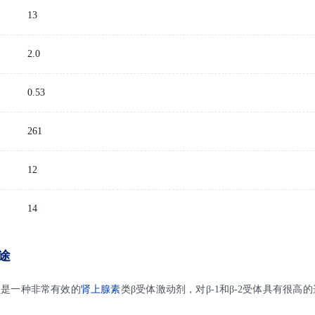
13
2.0
：
0.53
261
12
14
途
盐
是一种非常有效的
肾上腺素
类β受体激动剂，对β-1和β-2受体具有很高