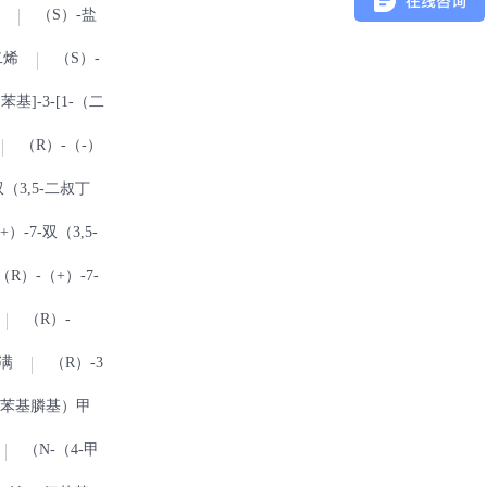
（S）-盐
二烯
（S）-
苯基]-3-[1-（二
（R）-（-）
双（3,5-二叔丁
）-7-双（3,5-
（R）-（+）-7-
（R）-
茚满
（R）-3
（二苯基膦基）甲
（N-（4-甲