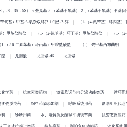
S，2S，3S，5S）-5-叠氮基-3-（苯基甲氧基）-2-[（苯基甲氧基）甲基]
（苄氧基）甲基-6-氧杂双环[3.1.0]己-3-醇
（1-（4-氟苯基）环丙基
丁基）甲胺盐酸盐
（1-（2-氯苯基）环丁基）甲胺盐酸盐
（1-（
（1-（2,6-二氟苯基）环丙基）甲胺盐酸盐
（-）-去甲基西布曲明
丁酯
龙胆酸
龙胆紫-d6
龙胆紫
它化学药
抗生素类药物
激素及调节内分泌功能类药
循环系
与矿物质类药
饲料药物添加剂
呼吸系统用药
影响组织代谢
原料
诊断用药
水、电解质及酸碱平衡调节药
抗变态反应药
人工合成抗感染类药
抗肿瘤药
影响免疫功能药
消化系统