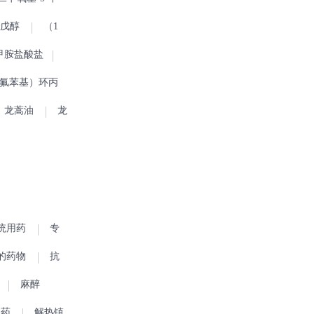
环戊醇
（1
）甲胺盐酸盐
2-氟苯基）环丙
龙蒿油
龙
统用药
专
的药物
抗
麻醉
用药
解热镇