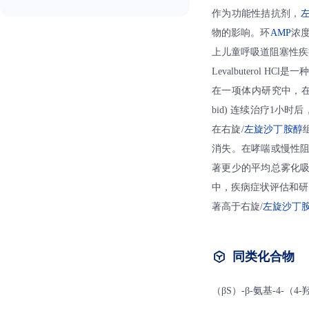
作为功能性拮抗剂，
物的影响。环
AMP
浓
上儿童呼吸道阻塞性疾
Levalbuterol HCl
在一项体内研究中，
bid) 连续治疗1小
在右旋/
左旋沙丁胺醇
消失。在哮喘或慢性阻
著更少的平均总雾化吸入量和
中，疾病症状评估和研究
著高于右旋/
左旋沙丁
同类化合物
（βS）-β-氨基-4-（