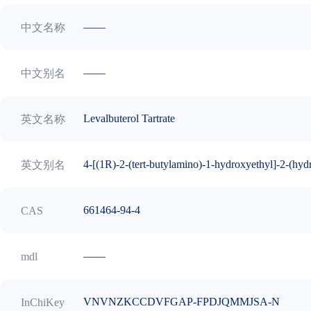
——
中文名称
——
中文别名
Levalbuterol Tartrate
英文名称
4-[(1R)-2-(tert-butylamino)-1-hydroxyethyl]-2-(hy
英文别名
661464-94-4
CAS
——
mdl
VNVNZKCCDVFGAP-FPDJQMMJSA-N
InChiKey