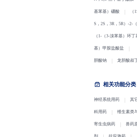
基苯基）硼酸
（1
S，2S，3R，5R）-2-
（1-（3-溴苯基）环
基）甲胺盐酸盐
胆酸钠
龙胆酸叔
相关功能分类
神经系统用药
其
科用药
维生素类
寄生虫病药
兽药
剂
抗应激药