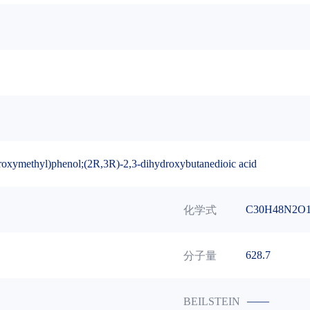
droxymethyl)phenol;(2R,3R)-2,3-dihydroxybutanedioic acid
C30H48N2O
化学式
628.7
分子量
——
BEILSTEIN