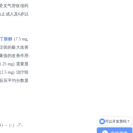
受支气管收缩药
止成人及6岁以
丁胺醇
(7.5 mg,
喘症状的极大改善
测量值的改善作用
(1.25 mg) 需要显
(2.5 mg) 治疗组
良反应平均分数显
可以开发票吗？
）-（-）-7'-
可以介绍下你们的产品么