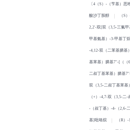
〔4（S）-（苄基）恶唑-
酸沙丁胺醇
（S）
2,2'-双[双（3,5-三
甲基氨基）-3-甲基丁烷
-4,12-双（二苯基膦
基苯基）膦基7''-[（（6-
二叔丁基苯基）膦基7''-[
双（3,5-二叔丁基苯基）膦基
（+）-4,7-双（3,5-二
-（叔丁基）-4-（2,6
基]吡咯烷
（R）-