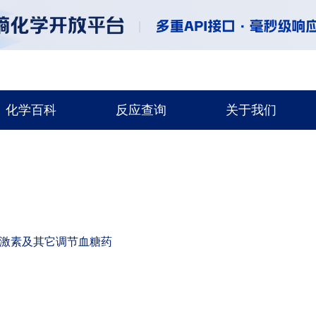
化学百科
反应查询
关于我们
激素及其它调节血糖药