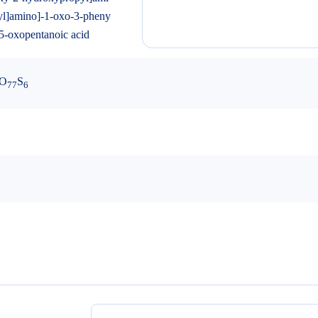
yl]amino]-1-oxo-3-pheny
5-oxopentanoic acid
O
S
77
6