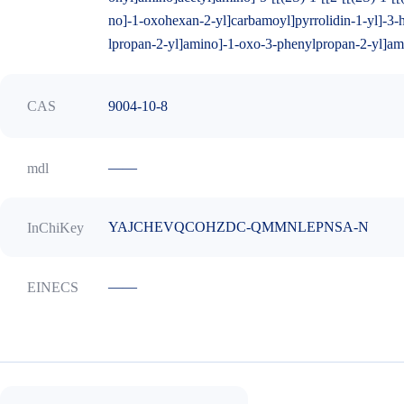
no]-1-oxohexan-2-yl]carbamoyl]pyrrolidin-1-yl]-3
lpropan-2-yl]amino]-1-oxo-3-phenylpropan-2-yl]am
9004-10-8
CAS
——
mdl
YAJCHEVQCOHZDC-QMMNLEPNSA-N
InChiKey
——
EINECS