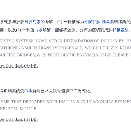
系统参与肝脏对
胰岛素
的降解：(1) 一种被称为
谷胱甘肽
-
胰岛素
转移酶的
键；以及(2) 一种蛋白
水
解酶，能够将还原并分离的链切割成肽和
氨基酸
GESTS 2 SYSTEMS INVOLVED IN DEGRADATION OF INSULIN BY LIV
ATHIONE-INSULIN TRANSHYDROGENASE, WHICH UTILIZES RED
SULFIDE BRIDGES; & (2) PROTEOLYTIC ENZYME(S) THAT CLEAVE
O PEPTIDES & AMINO ACIDS.
ces Data Bank (HSDB)
高血糖素的蛋白
水
解酶已从大鼠骨骼肌中广泛纯化。
ZYME THAT DEGRADES BOTH INSULIN & GLUCAGON HAS BEEN E
SKELETAL MUSCLE.
ces Data Bank (HSDB)