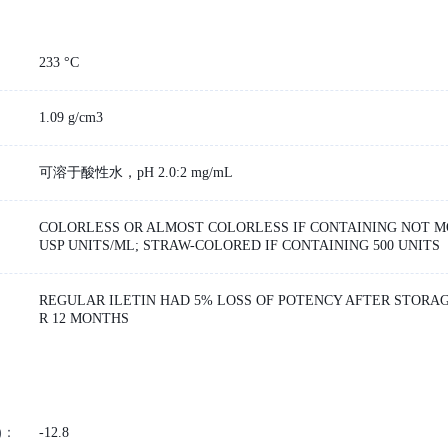
233 °C
1.09 g/cm3
可溶于酸性水，pH 2.0:2 mg/mL
COLORLESS OR ALMOST COLORLESS IF CONTAINING NOT M
USP UNITS/ML; STRAW-COLORED IF CONTAINING 500 UNITS
REGULAR ILETIN HAD 5% LOSS OF POTENCY AFTER STORAGE
R 12 MONTHS
)：
-12.8