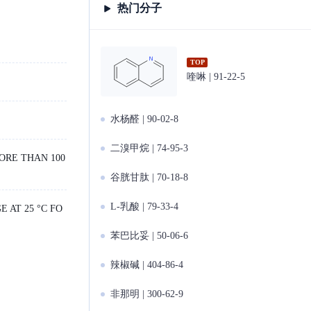
热门分子
TOP
喹啉 | 91-22-5
水杨醛 | 90-02-8
二溴甲烷 | 74-95-3
ORE THAN 100
谷胱甘肽 | 70-18-8
L-乳酸 | 79-33-4
 AT 25 °C FO
苯巴比妥 | 50-06-6
辣椒碱 | 404-86-4
非那明 | 300-62-9