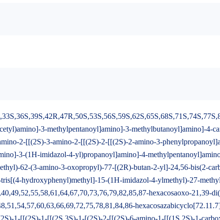
S,33S,36S,39S,42R,47R,50S,53S,56S,59S,62S,65S,68S,71S,74S,77S,8
oacetyl)amino]-3-methylpentanoyl]amino]-3-methylbutanoyl]amino]-4-c
-amino-2-[[(2S)-3-amino-2-[[(2S)-2-[[(2S)-2-amino-3-phenylpropanoyl
ino]-3-(1H-imidazol-4-yl)propanoyl]amino]-4-methylpentanoyl]amino
thyl)-62-(3-amino-3-oxopropyl)-77-[(2R)-butan-2-yl]-24,56-bis(2-car
-tris[(4-hydroxyphenyl)methyl]-15-(1H-imidazol-4-ylmethyl)-27-methy
,40,49,52,55,58,61,64,67,70,73,76,79,82,85,87-hexacosaoxo-21,39-di(
,48,51,54,57,60,63,66,69,72,75,78,81,84,86-hexacosazabicyclo[72.11.
[(2S)-1-[[(2S)-1-[[(2S,3S)-1-[(2S)-2-[[(2S)-6-amino-1-[[(1S,2S)-1-car