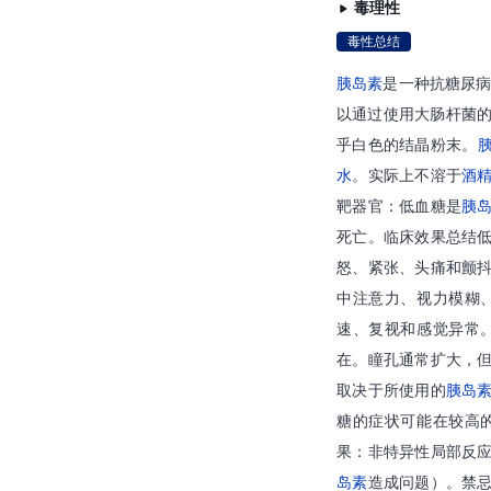
毒理性
毒性总结
胰岛素
是一种抗糖尿
以通过使用大肠杆菌
乎白色的结晶粉末。
水
。实际上不溶于
酒
靶器官：低血糖是
胰
死亡。临床效果总结
怒、紧张、头痛和颤
中注意力、视力模糊
速、复视和感觉异常
在。瞳孔通常扩大，
取决于所使用的
胰岛
糖的症状可能在较高
果：非特异性局部反
岛素
造成问题）。禁