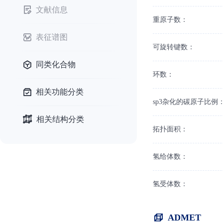
文献信息
重原子数：
表征谱图
可旋转键数：
同类化合物
环数：
相关功能分类
sp3杂化的碳原子比例
相关结构分类
拓扑面积：
氢给体数：
氢受体数：
ADMET