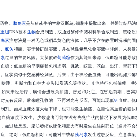
病药物。
胰岛素
是从猪或牛的兰格汉斯岛β细胞中提取出来，并通过结晶法
的
重组
DNA技术
生物
合成制造，或通过酶修饰猪材料半合成制造。该物质
胰岛素
注射液是一种无色或稻草黄色的液体，几乎不含在静置时沉积的固
精
、
氯仿
和醚。溶于稀矿酸溶液，并在碱性氢氧化物溶液中降解。人类暴
岛素
过量的主要风险。大脑依赖
葡萄糖
作为其能量来源，低血糖可能导致
低血糖：低血糖的早期症状包括虚弱、饥饿、眩晕、苍白、出汗、胃部下
抖。症状类似于交感神经刺激。后来，由于神经低血糖，可能出现如抑郁
、嗜睡、判断力和自控力丧失以及遗忘等症状。其他特征包括偏瘫、共
。如果未经治疗，病情会进展为抽搐、昏迷和死亡。在昏迷前期，巴宾
但对光有反应。后来瞳孔收缩，不再对光有反应。可能出现低
钾
血症。低
素
制剂。如果血糖浓度大幅下降，也可能发生抽搐。在慢性高血糖的糖尿
的血糖浓度下发生。少数患者可能在没有先兆症状的情况下发展为低血
应，如过敏反应、脂肪萎缩或硬化和肥大有时发生在注射部位（通常不会
忌症：绝对：低血糖相对：可能对牛或猪
胰岛素
发生过敏反应。注意事项