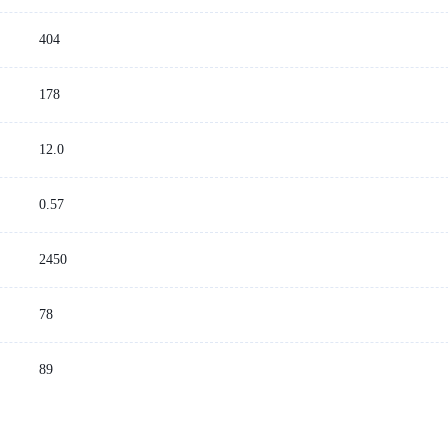
404
178
12.0
：
0.57
2450
78
89