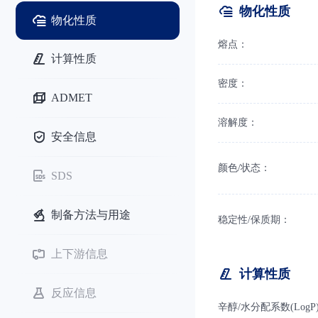
物化性质
物化性质
熔点：
计算性质
密度：
ADMET
溶解度：
安全信息
颜色/状态：
SDS
制备方法与用途
稳定性/保质期：
上下游信息
计算性质
反应信息
辛醇/水分配系数(LogP