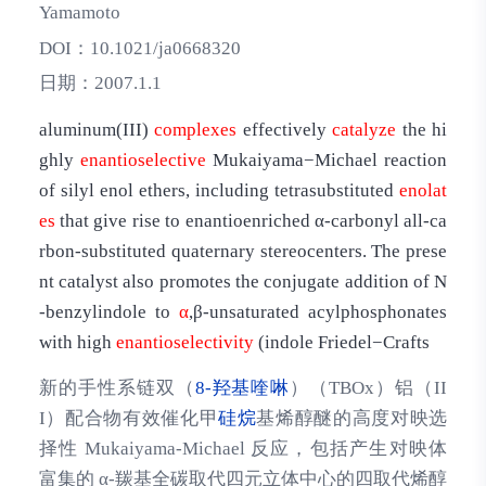
Yamamoto
DOI：
10.1021/ja0668320
日期：
2007.1.1
aluminum(III)
complexes
effectively
catalyze
the hi
ghly
enantioselective
Mukaiyama−Michael reaction
of silyl enol ethers, including tetrasubstituted
enolat
es
that give rise to enantioenriched α-carbonyl all-ca
rbon-substituted quaternary stereocenters. The prese
nt catalyst also promotes the conjugate addition of N
-benzylindole to
α
,β-unsaturated acylphosphonates
with high
enantioselectivity
(indole Friedel−Crafts
新的手性系链双（
8-羟基喹啉
）（TBOx）铝（II
I）配合物有效催化甲
硅烷
基烯醇醚的高度对映选
择性 Mukaiyama-Michael 反应，包括产生对映体
富集的 α-羰基全碳取代四元立体中心的四取代烯醇