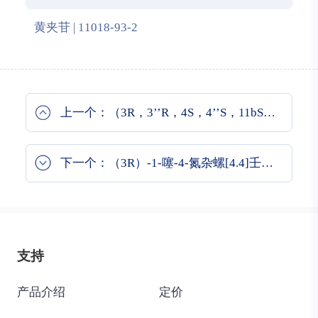
黄夹苷 | 11018-93-2
上一个：（3R，3’’R，4S，4’’S，11bS，11’’bS）-（+）-4,4’’-二叔丁基-4,4’’，5,5’’-四氢-3,3’’-联-3H-二萘酚[2,1-c:1’’，2’’-e]膦(S)-BINAPINE
下一个：（3R）-1-噻-4-氮杂螺[4.4]壬烷-3-羧酸
支持
产品介绍
定价