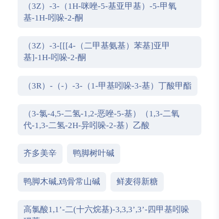
（3Z）-3-（1H-咪唑-5-基亚甲基）-5-甲氧
基-1H-吲哚-2-酮
（3Z）-3-[[[4-（二甲基氨基）苯基]亚甲
基]-1H-吲哚-2-酮
（3R）-（-）-3-（1-甲基吲哚-3-基）丁酸甲酯
（3-氯-4,5-二氢-1,2-恶唑-5-基）（1,3-二氧
代-1,3-二氢-2H-异吲哚-2-基）乙酸
齐多美辛
鸭脚树叶碱
鸭脚木碱,鸡骨常山碱
鲜麦得新糖
高氯酸1,1’-二(十六烷基)-3,3,3’,3’-四甲基吲哚