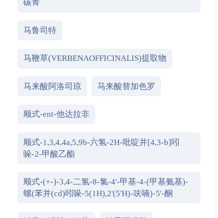
碳菁
马鲁司特
马鞭草(VERBENAOFFICINALIS)提取物
马来酸阿洛司琼
马来酸替加色罗
顺式-ent-他达拉非
顺式-1,3,4,4a,5,9b-六氢-2H-吡啶并[4,3-b]吲
哚-2-甲酸乙酯
顺式-(+-)-3,4-二氢-8-氯-4'-甲基-4-(甲基氨基)-
螺(苯并(cd)吲哚-5(1H),2'(5'H)-呋喃)-5'-酮