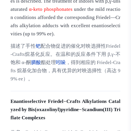
es is described. The treatment of indoles with β,γ-uns
aturated
α-keto
phosphonates
under the mild reactio
n conditions afforded the corresponding Friedel―Cr
afts alkylation adducts with excellent enantioselecti
vities (up to 99% ee).
描述了手性
钯
配合物促进的催化对映选择性Friedel
-Crafts烷基化反应。在温和的反应条件下用 β,γ-不
饱和 α-酮
膦酸
酯处理
吲哚
，得到相应的 Friedel-Cra
fts 烷基化加合物，具有优异的对映选择性（高达 9
9% ee）。
Enantioselective Friedel−Crafts Alkylations Catal
yzed by Bis(oxazolinyl)pyridine−Scandium(III) Tri
flate Complexes