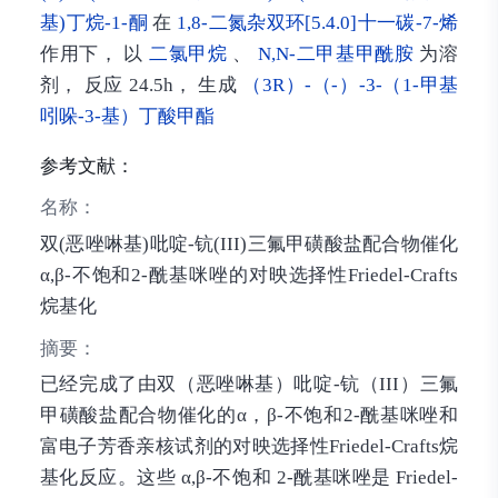
基)丁烷-1-酮
在
1,8-二氮杂双环[5.4.0]十一碳-7-烯
作用下， 以
二氯甲烷
、
N,N-二甲基甲酰胺
为溶
剂， 反应 24.5h， 生成
（3R）-（-）-3-（1-甲基
吲哚-3-基）丁酸甲酯
参考文献：
名称：
双(恶唑啉基)吡啶-钪(III)三氟甲磺酸盐配合物催化
α,β-不饱和2-酰基咪唑的对映选择性Friedel-Crafts
烷基化
摘要：
已经完成了由双（恶唑啉基）吡啶-钪（III）三氟
甲磺酸盐配合物催化的α，β-不饱和2-酰基咪唑和
富电子芳香亲核试剂的对映选择性Friedel-Crafts烷
基化反应。这些 α,β-不饱和 2-酰基咪唑是 Friedel-