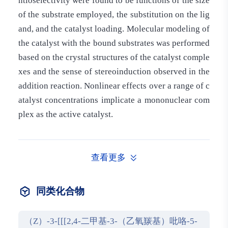
ntioselectivity were found to be functions of the size
of the substrate employed, the substitution on the lig
and, and the catalyst loading. Molecular modeling of
the catalyst with the bound substrates was performed
based on the crystal structures of the catalyst comple
xes and the sense of stereoinduction observed in the
addition reaction. Nonlinear effects over a range of c
atalyst concentrations implicate a mononuclear com
plex as the active catalyst.
查看更多
同类化合物
（Z）-3-[[[2,4-二甲基-3-（乙氧羰基）吡咯-5-