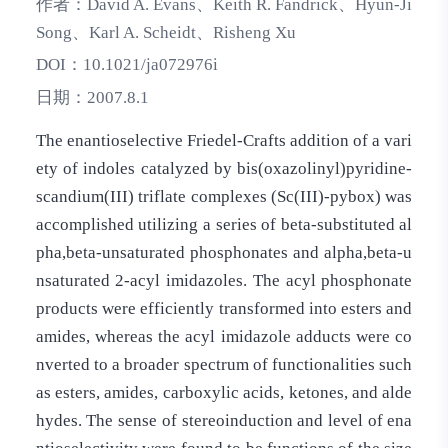
作者：
David A. Evans、Keith R. Fandrick、Hyun-Ji
Song、Karl A. Scheidt、Risheng Xu
DOI：
10.1021/ja072976i
日期：
2007.8.1
The enantioselective Friedel-Crafts addition of a vari
ety of indoles catalyzed by bis(oxazolinyl)pyridine-
scandium(III) triflate complexes (Sc(III)-pybox) was
accomplished utilizing a series of beta-substituted al
pha,beta-unsaturated phosphonates and alpha,beta-u
nsaturated 2-acyl imidazoles. The acyl phosphonate
products were efficiently transformed into esters and
amides, whereas the acyl imidazole adducts were co
nverted to a broader spectrum of functionalities such
as esters, amides, carboxylic acids, ketones, and alde
hydes. The sense of stereoinduction and level of ena