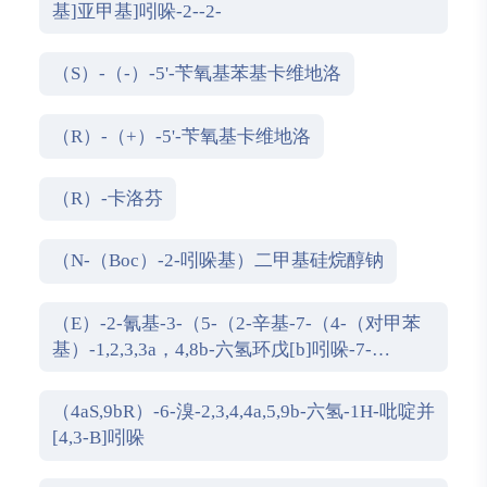
基]亚甲基]吲哚-2--2-
（S）-（-）-5'-苄氧基苯基卡维地洛
（R）-（+）-5'-苄氧基卡维地洛
（R）-卡洛芬
（N-（Boc）-2-吲哚基）二甲基硅烷醇钠
（E）-2-氰基-3-（5-（2-辛基-7-（4-（对甲苯
基）-1,2,3,3a，4,8b-六氢环戊[b]吲哚-7-
基）-2H-苯并[d][1,2,3]三唑-4-基）噻吩-2-基）
丙烯酸
（4aS,9bR）-6-溴-2,3,4,4a,5,9b-六氢-1H-吡啶并
[4,3-B]吲哚