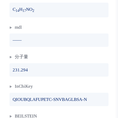
C
H
NO
14
17
2
mdl
——
分子量
231.294
InChiKey
QIOUBQLAFUPETC-SNVBAGLBSA-N
BEILSTEIN