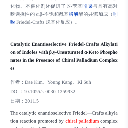
化物。本催化剂还促进了 N-苄基
吲哚
与具有高对
映选择性的 α,β-不饱和酰基
膦酸
酯的共轭加成（
吲
哚
Friedel-Crafts 烷基化反应）。
Catalytic Enantioselective Friedel-Crafts Alkylati
on of Indoles with β,γ-Unsaturated α-Keto Phospho
nates in the Presence of Chiral Palladium Complex
es
作者：
Dae Kim、Young Kang、Ki Suh
DOI：
10.1055/s-0030-1259932
日期：
2011.5
The catalytic enantioselective Friedel―Crafts alkyla
tion reaction promoted by
chiral
palladium
complex