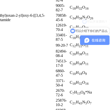
92-4
9005-
C
H
O
18
32
16
82-7
hyl)oxan-2-yl]oxy-6-[[3,4,5-
70858-
C
H
N
O
34
58
2
26
etamide
45-6
12619-
C
H
O
36
60
30
70-4
可以介绍下你们的产品么
33401-
C
H
O
18
32
16
87-5
C
H
O
99-20-7
12
22
11
82494-
C
H
O
20
38
11
08-4
74513-
C
H
O
20
38
11
17-0
6860-
C
H
O
10
18
9
47-5
3371-
C
H
O
18
32
16
50-4
2670-
C
H
O
*Na
7
13
8
72-6
25876-
C
H
N
O
21
43
5
7
10-2