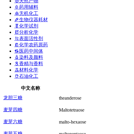
天然产物
药用辅料
无机化工
生物仪器耗材
化学试剂
分析化学
表面活性剂
化学农药原药
医药中间体
染料及颜料
香精与香料
材料化学
石油化工
中文名称
龙胆三糖
theanderose
麦芽四糖
Maltotetraose
麦芽六糖
malto-hexaose
麦芽五糖
maltopentaose