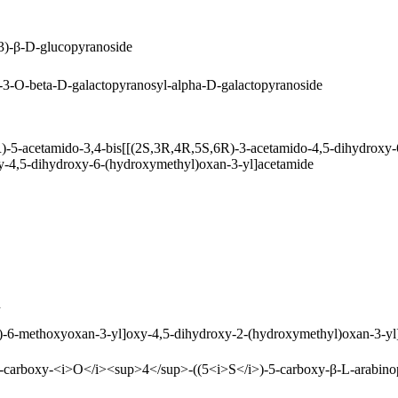
3)-β-D-glucopyranoside
-3-O-beta-D-galactopyranosyl-alpha-D-galactopyranoside
-5-acetamido-3,4-bis[[(2S,3R,4R,5S,6R)-3-acetamido-4,5-dihydroxy-
y-4,5-dihydroxy-6-(hydroxymethyl)oxan-3-yl]acetamide
n
)-6-methoxyoxan-3-yl]oxy-4,5-dihydroxy-2-(hydroxymethyl)oxan-3-yl
carboxy-<i>O</i><sup>4</sup>-((5<i>S</i>)-5-carboxy-β-L-arabinop