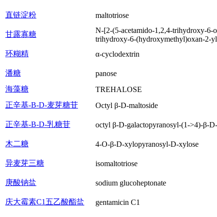
直链淀粉
maltotriose
N-[2-(5-acetamido-1,2,4-trihydroxy-6-
甘露寡糖
trihydroxy-6-(hydroxymethyl)oxan-2-y
环糊精
α-cyclodextrin
潘糖
panose
海藻糖
TREHALOSE
正辛基-Β-D-麦芽糖苷
Octyl β-D-maltoside
正辛基-Β-D-乳糖苷
octyl β-D-galactopyranosyl-(1->4)-β-D
木二糖
4-O-β-D-xylopyranosyl-D-xylose
异麦芽三糖
isomaltotriose
庚酸钠盐
sodium glucoheptonate
庆大霉素C1五乙酸酯盐
gentamicin C1