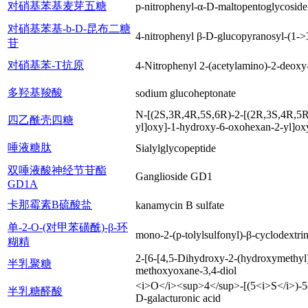
对硝基苯基麦芽五糖
p‐nitrophenyl‐α‐D-maltopentoglycoside
对硝基苯基-b-D-昆布二糖
4-nitrophenyl β-D-glucopyranosyl-(1->
苷
对硝基苯-T抗原
4-Nitrophenyl 2-(acetylamino)-2-deoxy
多羟基羧酸
sodium glucoheptonate
N-[(2S,3R,4R,5S,6R)-2-[(2R,3S,4R,5R)
四乙酰壳四糖
yl]oxy]-1-hydroxy-6-oxohexan-2-yl]ox
唾液糖肽
Sialylglycopeptide
双唾液酸神经节苷酯
Ganglioside GD1
GD1A
卡那霉素B硫酸盐
kanamycin B sulfate
单-2-O-(对甲苯磺酰)-β-环
mono-2-(p-tolylsulfonyl)-β-cyclodextri
糊精
2-[6-[4,5-Dihydroxy-2-(hydroxymethyl
半乳聚糖
methoxyoxane-3,4-diol
<i>O</i><sup>4</sup>-[(5<i>S</i>)-5-
半乳糖醛酸
D-galacturonic acid