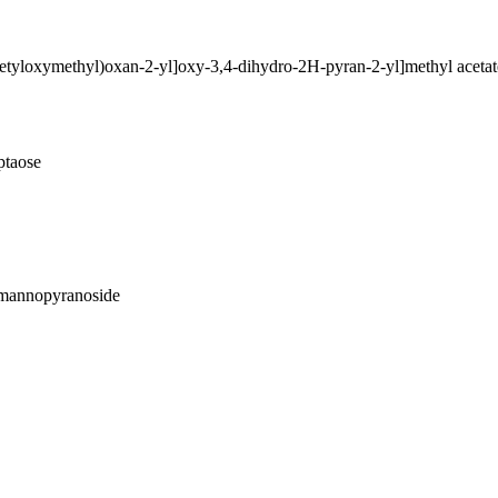
acetyloxymethyl)oxan-2-yl]oxy-3,4-dihydro-2H-pyran-2-yl]methyl acetat
ptaose
mannopyranoside