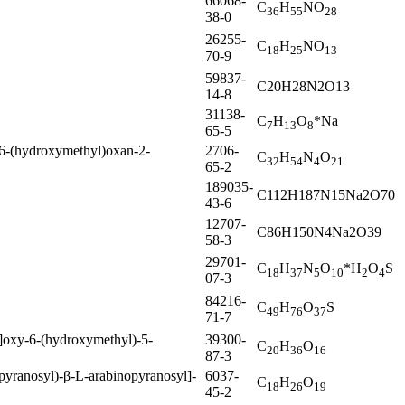
66068-
C
H
NO
36
55
28
38-0
26255-
C
H
NO
18
25
13
70-9
59837-
C20H28N2O13
14-8
31138-
C
H
O
*Na
7
13
8
65-5
6-(hydroxymethyl)oxan-2-
2706-
C
H
N
O
32
54
4
21
65-2
189035-
C112H187N15Na2O70
43-6
12707-
C86H150N4Na2O39
58-3
29701-
C
H
N
O
*H
O
S
18
37
5
10
2
4
07-3
84216-
C
H
O
S
49
76
37
71-7
]oxy-6-(hydroxymethyl)-5-
39300-
C
H
O
20
36
16
87-3
yranosyl)-β-L-arabinopyranosyl]-
6037-
C
H
O
18
26
19
45-2