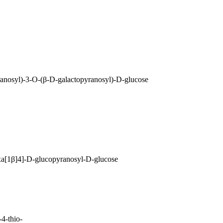
anosyl)-3-O-(β-D-galactopyranosyl)-D-glucose
a[1β]4]-D-glucopyranosyl-D-glucose
4-thio-