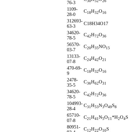
30
52
26
76-3
1109-
C
H
O
18
32
16
28-0
312693-
C18H34O17
63-3
34620-
C
H
O
42
72
36
78-5
56570-
C
H
NO
20
35
15
03-7
13133-
C
H
O
24
42
21
07-8
470-69-
C
H
O
18
32
16
9
2478-
C
H
O
36
62
31
35-5
34620-
C
H
O
42
72
36
78-5
104993-
C
H
N
O
S
31
53
3
49
8
28-4
65710-
C
H
N
O
*H
O
S
21
41
5
11
2
4
07-8
80951-
C
H
O
S
12
22
10