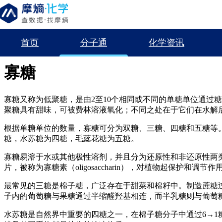
首页
分子通
化学资讯
首页
分子通
按物质功能分类
生物化工
糖类化合物
寡糖
寡糖
寡糖又称为低聚糖，是由2至10个相同或不同的单糖单位通过
聚糖具有甜味，可被费林溶液氧化；不同之处在于它们在水解
根据单糖单位的数量，寡糖可分为双糖、三糖、四糖和五糖等
糖，水苏糖为四糖，毛蕊花糖为五糖。
寡糖易溶于水或其他极性溶剂，并且分为还原性和非还原性两
片，被称为寡糖素（oligosaccharin），对植物起保护和调节作
最常见的三糖是棉子糖，广泛存在于甜菜和棉籽中。制造蔗糖
子内的葡萄糖与果糖通过半缩醛羟基相连，而半乳糖则与葡萄糖之间形成
水苏糖是自然界中重要的四糖之一，在棉子糖分子中通过6→1