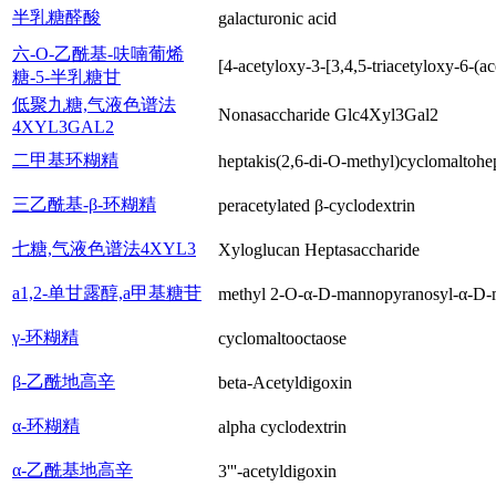
半乳糖醛酸
galacturonic acid
六-O-乙酰基-呋喃葡烯
[4-acetyloxy-3-[3,4,5-triacetyloxy-6-(
糖-5-半乳糖甘
低聚九糖,气液色谱法
Nonasaccharide Glc4Xyl3Gal2
4XYL3GAL2
二甲基环糊精
heptakis(2,6-di-O-methyl)cyclomaltohe
三乙酰基-β-环糊精
peracetylated β-cyclodextrin
七糖,气液色谱法4XYL3
Xyloglucan Heptasaccharide
а1,2-单甘露醇,а甲基糖苷
methyl 2-O-α-D-mannopyranosyl-α-D-
γ-环糊精
cyclomaltooctaose
β-乙酰地高辛
beta-Acetyldigoxin
α-环糊精
alpha cyclodextrin
α-乙酰基地高辛
3'''-acetyldigoxin