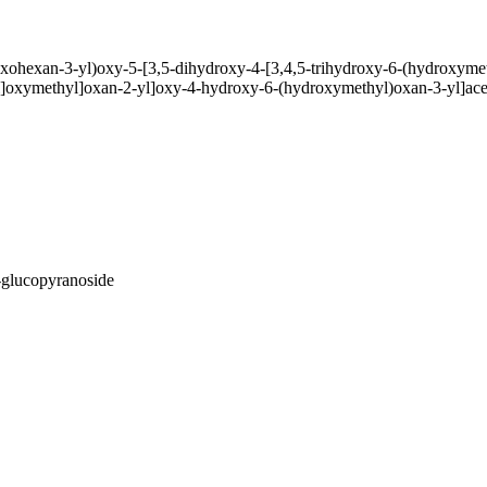
oxohexan-3-yl)oxy-5-[3,5-dihydroxy-4-[3,4,5-trihydroxy-6-(hydroxymet
l]oxymethyl]oxan-2-yl]oxy-4-hydroxy-6-(hydroxymethyl)oxan-3-yl]ac
-glucopyranoside