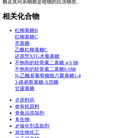
糖及其同系物都是植物的抗冻物质。
相关化合物
杠柳寡糖B
杠柳寡糖C
壳寡糖
乙酰杠柳寡糖C
还原型XFG木葡寡糖
不饱和的软骨素二寡糖 4-S 钠
不饱和的软骨素二寡糖6-S钠
N-乙酰基葡萄糖胺六聚寡糖1-4
3-路易斯寡糖-X四糖
甘露寡糖
原料药
有机原料
食品添加剂
生物
催化剂及助剂
生物化工