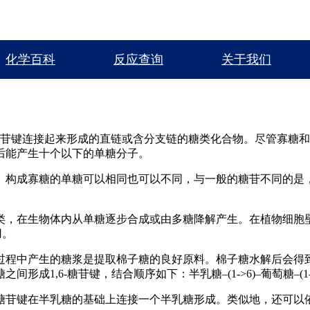
化学百科
反应查询
关于我们
糖苷键连接起来形成的直链或含分支链的糖类化合物。尽管寡糖
后能产生十个以下的单糖分子。
。构成寡糖的单糖可以相同也可以不同，与一般的糖苷不同的是
类，在生物体内从单糖逐步合成或由多糖降解产生。在植物细胞
用。
过程中产生的糖浆是提取棉子糖的良好原料。棉子糖水解后会得
1,6-糖苷键，结合顺序如下：半乳糖–(1->6)–葡萄糖–(1-
糖苷键在半乳糖的基础上连接一个半乳糖形成。类似地，还可以依