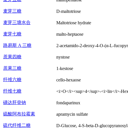
麦芽三糖
D-maltotriose
麦芽三塘水合
Maltotriose hydrate
麦芽七糖
malto-heptaose
路易斯 A 三糖
2-acetamido-2-deoxy-4-O-(α-L-fucopyr
蔗果四糖
nystose
蔗果三糖
1-kestose
纤维六糖
cello-hexaose
纤维七糖
<i>O</i><sup>4</sup>-<i>lin</i>-Hex
磺达肝癸钠
fondaparinux
硫酸阿布拉霉素
apramycin sulfate
硫代纤维二糖
D-Glucose, 4-S-beta-D-glucopyranosyl-