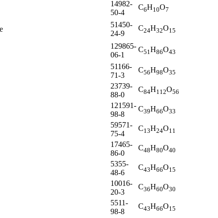
14982-
C
H
O
6
10
7
50-4
51450-
C
H
O
e
24
32
15
24-9
129865-
C
H
O
51
86
43
06-1
51166-
C
H
O
56
98
35
71-3
23739-
C
H
O
84
112
56
88-0
121591-
C
H
O
39
66
33
98-8
59571-
C
H
O
13
24
11
75-4
17465-
C
H
O
48
80
40
86-0
5355-
C
H
O
43
66
15
48-6
10016-
C
H
O
36
60
30
20-3
5511-
C
H
O
43
66
15
98-8